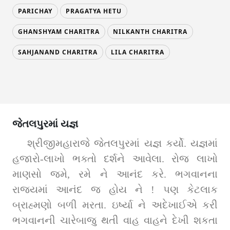
PARICHAY
PRAGATYA HETU
GHANSHYAM CHARITRA
NILKANTH CHARITRA
SAHJANAND CHARITRA
LILA CHARITRA
જેતલપુરમાં યજ્ઞ
શ્રીજીમહારાજે જેતલપુરમાં યજ્ઞ કર્યો. યજ્ઞમાં 
હજારો-લાખો ભક્તો દર્શને આવેલા. રોજ લાખો 
માણસો જમે, રમે ને આનંદ કરે. ભગવાનના 
રાજ્યમાં આનંદ જ હોય ને ! પણ કેટલાક 
બ્રાહ્મણો બળી મરતા. ઇર્ષ્યા ને અદેખાઈએ કરી 
ભગવાનની ચારેબાજુ થતી વાહ વાહને દેખી શકતા 