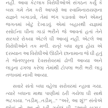
નહીં. આવા કેટલાક વિરોધીઓએ સંગઠન કર્યું કે 
બસ ગમે તેમ કરી આપણે આ સ્વામિનારાયણના 
યજ્ઞને બગાડવો, તેમાં ભંગ પડાવવો અને એમનું 
જગતમાં ખોટું દેખાડવું. એમાં બહારથી યજ્ઞમાં 
રસોઈના ઘીના ગાડાં ભરીને જે આવતાં હતાં તેને 
સરકારે રોક્યા એટલે ઘી આવ્યું નહીં. એટલે આ 
વિરોધીઓને તક મળી. રાત્રે બધા સૂતા હોય એ 
દરમ્યાન આ વિરોધીઓ ઊઠીને છાનામાના જે ઘી હતું 
તે જેતલપુરના દેવસરોવરમાં ઢોળી આવ્યા અને 
લાડુના ઢગલા કરેલા તેમાંથી ટોપલા ભરી ભરી લાડુ 
તળાવમાં નાખી આવ્યા.
સવારે સંતો બધા વહેલા સરોવરમાં ન્હાવા ગયા. 
ત્યારે બધાના માથા પાણીમાં ઠરી ગયેલા ઘી સાથે 
ભટકાયા. "તડીમ્...તડીમ્..." "અરે, આ શું?" સંતોએ 
જોયું તો, આ તો ઠરી ગયેલું ઘી. "આવો બગાડ, 