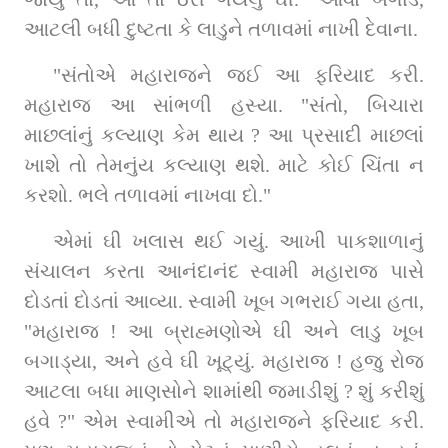
આટલી બધી દુષ્ટતા કે લાડુને તળાવમાં નાખી દેવાના.
"સંતોએ મહારાજને જઈ આ ફરિયાદ કરી. 
મહારાજ આ સાંભળી હસ્યા. "સંતો, બિચારા 
માછલાંનું કલ્યાણ કેમ થાય ? આ પ્રસાદી માછલાં 
ખાશે તો તેમનુંય કલ્યાણ થશે. માટે કોઈ ચિંતા ન 
કરશો. ભલે તળાવમાં નાખવા દો."
એમાં ઘી ખલાસ થઈ ગયું. આખી પાકશાળાનું 
સંચાલન કરતા આનંદાનંદ સ્વામી મહારાજ પાસે 
દોડતાં દોડતાં આવ્યા. સ્વામી ખૂબ ગભરાઈ ગયા હતા, 
"મહારાજ ! આ બ્રાહ્મણોએ ઘી અને લાડુ ખૂબ 
બગાડ્યા, અને હવે ઘી ખૂટ્યું. મહારાજ ! હજુ રોજ 
આટલા બધા માણસોને શામાંથી જમાડીશું ? શું કરીશું 
હવે ?" એમ સ્વામીએ તો મહારાજને ફરિયાદ કરી. 