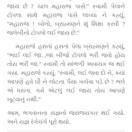
જાય છે ? ચાલ મહારાજ પાસે." સ્વામી પેલાને 
ટોપલા સાથે મહારાજ પાસે લાવ્યા ને કહ્યું, 
"મહારાજ ! બોલો, બ્રાહ્મણને શું શિક્ષા કરવી ? 
જલેબીનો ટોપલો લઈ જાય છે."
મહારાજે હસતાં હસતાં પેલા બ્રાહ્મણને કહ્યું, 
"ભાઈ લઈ જા...જા બીજો ટોપલો ભરી જવો હોય 
તોય ભરી જા." સ્વામી તો સાંભળી અવાચક જ થઈ 
ગયા. મહારાજે કહ્યું, "સ્વામી, લઈ જવા દો ને, ક્યાં 
આપણે હવે ઘી ને લોટના પૈસા ખર્ચવા પડે છે ? ભલે 
એ ધરાતા. ગમે એટલું લઈ જાય તોય આપણે 
ખૂટવાનું નથી."
આમ, ભગવાનના યજ્ઞનો જયજયકાર થઈ ગયો. 
અને યજ્ઞ રંગેચંગે પૂરો થયો.