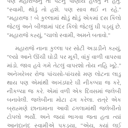
પણ મહારાજનું તો પેટનું પાણીયે હલતું ન હતું. 
"સ્વામી, થોડું તો હશે. પણ સાવ થઈ ન રહે." 
"મહારાજ ! બે કુલ્લામાં થોડું થોડું એકમાં દસ કિલો 
જેટલું અને બીજામાં પંદર કિલો જેટલું ઘી પડ્યું છે. 
"મહારાજે કહ્યું, "ચાલો સ્વામી, અમને બતાવો."
મહારાજે નાના કુલ્લા પર સોટી અડાડીને કહ્યું, 
"લ્યો આને ઊંચી ઘોડી પર મૂકી, વાંકું વાળી વાપરવા 
માંડો. જાવ હવે ગમે તેટલું વાપરશો તોય નહિ ખૂટે." 
અનેખરેખર રોજ પાંચસો-પાંચસો મણ લોટના લાડુ 
થાય પણ એમાંથી અખંડધારે ઘી નીકળ્યા જ કરે, 
નીકળ્યા જ કરે. એમાં વળી એક દિવસમાં જલેબી 
બનાવેલી. જલેબીના મોટા ઢગ કરેલા. રાત્રે એક 
બ્રાહ્મણે છાનામાના આવી ઢગલામાંથી જલેબીનો 
ટોપલો ભર્યો. અને જ્યાં ભાગવા જતા હતા ત્યાં 
આનંદાનંદ સ્વામીએ પકડ્યા, "એય, ક્યાં લઈ 