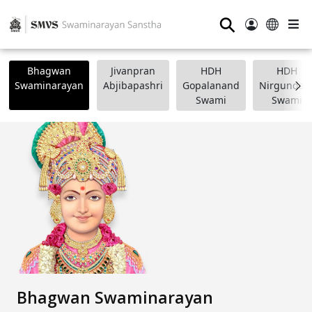
⚲
Bhagwan
Jivanpran
HDH
HDH
Swaminarayan
Abjibapashri
Gopalanand
Nirgundasj
Swami
Swami
Bhagwan Swaminarayan