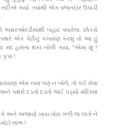
ા નદીએ ગયો. ત્યાંથી એક વજનદાર ઉપાડી 
.
 અક્ષરઓરડીમાંથી બહાર પધારેલા. છોકરો 
પથરે એક પેઢીનું કલ્યાણ કરશું તો આ હું 
દ મંદ હસતા થકા બોલી ગયા, "એમાં શું ? 
 કૃપા !
િનારાયણ એમ નામ પણ ન બોલે, તો કંઈ સેવા 
 અને પથરો દડતો દડતો જઈ પડ્યો મંદિરમાં 
ાગે અને અજાણે ખાય તોય ગળી જ લાગે ને 
 મોટો લાભ !