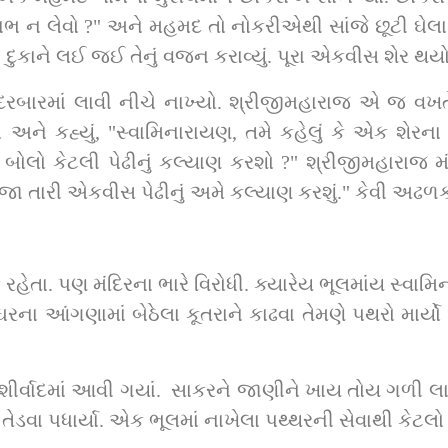
લાભ ન લેવો ?" અને મહમદ તો નોકરીએથી સાંજે છૂટી ઘેલ
ુકાને લઈ જઈ તેનું વજન કરાવ્યું. પૂરા એકવીસ શેર થયો
રબારમાં લાવી નીચે નાખ્યો. શ્રીજીમહારાજ એ જ વખતે
ને કહ્યું, "સ્વામિનારાયણ, તમે કહેલું કે એક શેરના 
 બોલો કેટલી પેઢીનું કલ્યાણ કરશો ?" શ્રીજીમહારાજ મં
ા તારી એકવીસ પેઢીનું અમે કલ્યાણ કરશું." કેવી અઢળક
ેતા. પણ મંદિરના ભારે વિરોધી. ક્યારેય ભૂલમાંય સ્વામ
ા આંગણામાં બેઠેલા કૂતરાને કાઢવા તેમણે પથરો માર્યો
ર્વાદમાં આવી ગયાં.  સાકરને જાણીને ખાય તોય ગળી લ
તેડવા પધાર્યા. એક ભૂલમાં નાખેલા પથ્થરની સેવાથી કેટલો