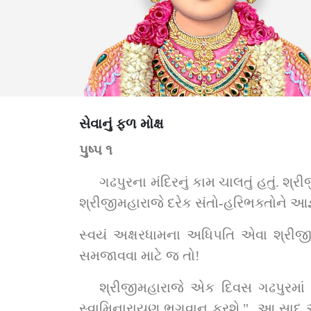
સેવાનું ફળ મોક્ષ
પુષ્પ ૧
ગઢપુરના મંદિરનું કામ ચાલતું હતું. શ
શ્રીજીમહારાજે દરેક સંતો-હરિભક્તોને આજ્
સ્વયં અક્ષરધામના અધિપતિ એવા શ્રીજી
સમજાવવા માટે જ તો!
શ્રીજીમહારાજે એક દિવસ ગઢપુરમાં સ
સ્વામિનારાયણ ભગવાન કરશે."  આ સાદ એક 