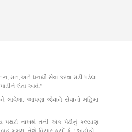
ો તન, મન,અને ધનથી સેવા કરવા મંડી પડેલા. 
પાડીને લેતા આવે."
ે લાવેલા. આપણા જેવાને સેવાનો મહિમા 
ય પથરો નાખશે તેની એક પેઢીનું કલ્યાણ 
ક્ષુ. તેણે વિચાર કર્યો કે, "અહોહો... 