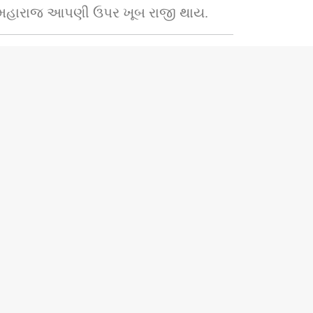
જ. મહારાજ આપણી ઉપર ખૂબ રાજી થાય.