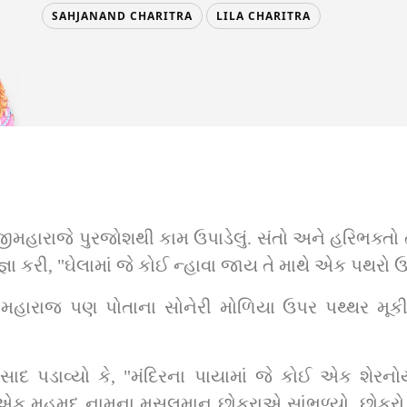
SAHJANAND CHARITRA
LILA CHARITRA
્રીજીમહારાજે પુરજોશથી કામ ઉપાડેલું. સંતો અને હરિભક્ત
ઞા કરી, "ઘેલામાં જે કોઈ ન્હાવા જાય તે માથે એક પથરો ઉ
મહારાજ પણ પોતાના સોનેરી મોળિયા ઉપર પથ્થર મૂકીન
ાદ પડાવ્યો કે, "મંદિરના પાયામાં જે કોઈ એક શેરનો
મહમદ નામના મુસલમાન છોકરાએ સાંભળ્યો. છોકરો બહુ મુમુ