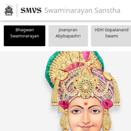
Bhagwan
Jivanpran
HDH Gopalanand
Swaminarayan
Abjibapashri
Swami