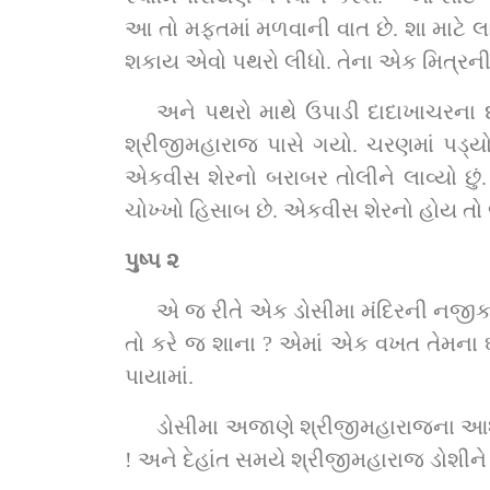
આ તો મફતમાં મળવાની વાત છે. શા માટે 
શકાય એવો પથરો લીધો. તેના એક મિત્રની દ
અને પથરો માથે ઉપાડી દાદાખાચરના દ
શ્રીજીમહારાજ પાસે ગયો. ચરણમાં પડ્યો અ
એકવીસ શેરનો બરાબર તોલીને લાવ્યો છું.
ચોખ્ખો હિસાબ છે. એકવીસ શેરનો હોય તો જ
પુષ્પ ૨
એ જ રીતે એક ડોસીમા મંદિરની નજીક રહ
તો કરે જ શાના ? એમાં એક વખત તેમના ઘરન
પાયામાં.
ડોસીમા અજાણે શ્રીજીમહારાજના આશી
! અને દેહાંત સમયે શ્રીજીમહારાજ ડોશીને 