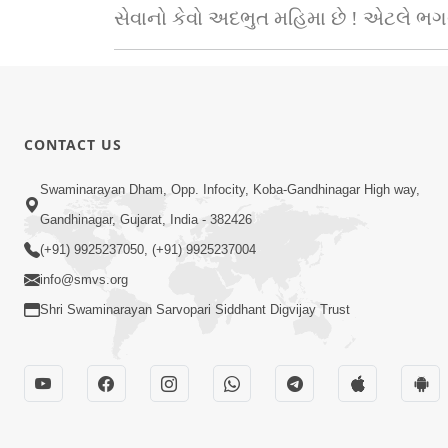
સેવાનો કેવો અદભુત મહિમા છે ! એટલે 
CONTACT US
Swaminarayan Dham, Opp. Infocity, Koba-Gandhinagar High way,
Gandhinagar, Gujarat, India - 382426
(+91) 9925237050, (+91) 9925237004
info@smvs.org
Shri Swaminarayan Sarvopari Siddhant Digvijay Trust