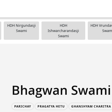
HDH Nirgundasji
HDH
HDH Vrundav
Swami
Ishwarcharandasji
Swam
Swami
Bhagwan Swami
PARICHAY
PRAGATYA HETU
GHANSHYAM CHARITRA