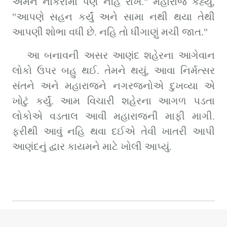
અમને નોકરીમાં પણ નહિ રાખે." મહારાજે કહ્યું, 
"આપણે સહન કર્યું અને સામા નથી થયા તેથી 
આપણી શોભા વધી છે. નહિ તો ધીંગાણું મચી જાત."
આ બનાવની અસર આણંદ શહેરના આગેવાન 
લોકો ઉપર બહુ થઈ. તેમને થયું, આવા નિર્મત્સર 
સંતને અને મહારાજને નગરજનોએ દુખવ્યા એ 
ખોટું કર્યું. આમ વિચારી શહેરના આગળ પડતા 
લોકોએ વડતાલ આવી મહારાજની માફી માગી. 
ફરીથી આવું નહિ થવા દઈએ તેવી ખાતરી આપી 
આણંદનું દ્વાર કાયમને માટે ખોલી આપ્યું.