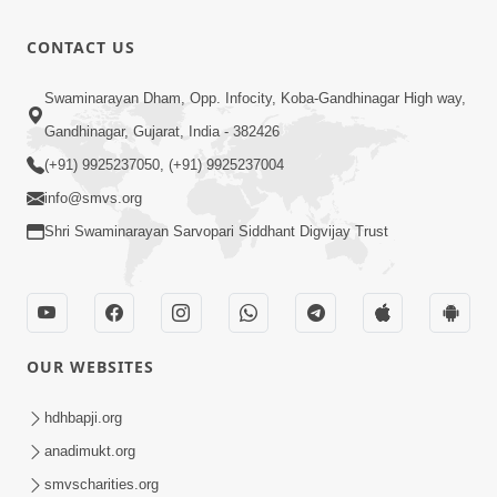
CONTACT US
Swaminarayan Dham, Opp. Infocity, Koba-Gandhinagar High way,
Gandhinagar, Gujarat, India - 382426
(+91) 9925237050, (+91) 9925237004
info@smvs.org
Shri Swaminarayan Sarvopari Siddhant Digvijay Trust
OUR WEBSITES
hdhbapji.org
anadimukt.org
smvscharities.org