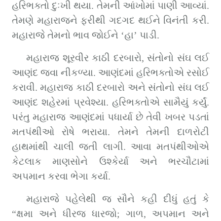
હરિભક્તો દુઃખી થયા. તેમની આંખોમાં પાણી આવ્યાં. 
તેમણે મહારાજને ફરીથી ગદગદ થઈને વિનંતી કરી. 
મહારાજે તેમનો ભાવ જોઈને ‘હા’ પાડી.
મહારાજ શૂરવીર કાઠી દરબારો, સંતોનો સંઘ લઈ 
આણંદ જવા નીકળ્યા. આણંદમાં હરિભક્તોએ રસોઈ 
કરાવી. મહારાજ કાઠી દરબારો અને સંતોનો સંઘ લઈ 
આણંદ શહેરમાં પ્રવેશ્યા. હરિભક્તોએ સામૈયું કર્યું. 
પરંતુ મહારાજ આણંદમાં પધાર્યા છે તેવી ખબર પડતાં 
મતપંથીઓ રોષે ભરાયા. તેમને તેમની દાળરોટી 
હાથમાંથી ચાલી જતી લાગી. આવા મતપંથીઓએ 
કેટલાક માણસોને ઉશ્કેર્યા અને ભરચૌટામાં 
અપમાન કરવા ભેગા કર્યા.
મહારાજે પહેલેથી જ સૌને કહી દીધું હતું કે 
“ક્ષમા અને ધીરજ ધારજો; ગાળ, અપમાન અને 