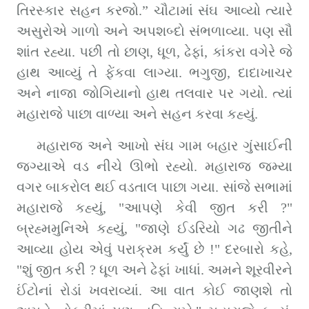
તિરસ્કાર સહન કરજો.” ચૌટામાં સંઘ આવ્યો ત્યારે 
અસુરોએ ગાળો અને અપશબ્દો સંભળાવ્યા. પણ સૌ 
શાંત રહ્યા. પછી તો છાણ, ધૂળ, ઢેફાં, કાંકરા વગેરે જે 
હાથ આવ્યું તે ફેંકવા લાગ્યા. ભગુજી, દાદાખાચર 
અને નાજા જોગિયાનો હાથ તલવાર પર ગયો. ત્યાં 
મહારાજે પાછા વાળ્યા અને સહન કરવા કહ્યું.
મહારાજ અને આખો સંઘ ગામ બહાર ગુંસાઈની 
જગ્યાએ વડ નીચે ઊભો રહ્યો. મહારાજ જમ્યા 
વગર બાકરોલ થઈ વડતાલ પાછા ગયા. સાંજે સભામાં 
મહારાજે કહ્યું, "આપણે કેવી જીત કરી ?" 
બ્રહ્મમુનિએ કહ્યું, "જાણે ઈડરિયો ગઢ જીતીને 
આવ્યા હોય એવું પરાક્રમ કર્યું છે !" દરબારો કહે, 
"શું જીત કરી ? ધૂળ અને ઢેફાં ખાધાં. અમને શૂરવીરને 
ઈંટોનાં રોડાં ખવરાવ્યાં. આ વાત કોઈ જાણશે તો 