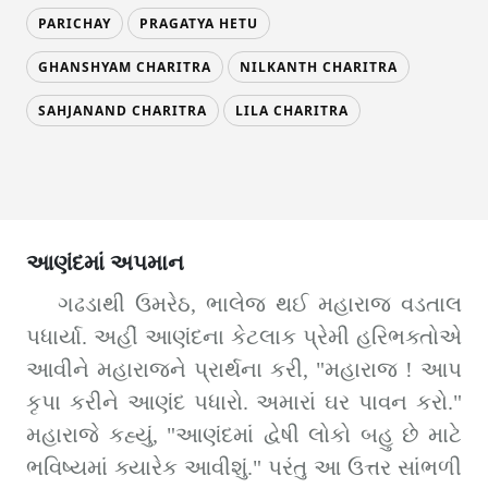
PARICHAY
PRAGATYA HETU
GHANSHYAM CHARITRA
NILKANTH CHARITRA
SAHJANAND CHARITRA
LILA CHARITRA
આણંદમાં અપમાન
ગઢડાથી ઉમરેઠ, ભાલેજ થઈ મહારાજ વડતાલ 
પધાર્યા. અહીં આણંદના કેટલાક પ્રેમી હરિભક્તોએ 
આવીને મહારાજને પ્રાર્થના કરી, "મહારાજ ! આપ 
કૃપા કરીને આણંદ પધારો. અમારાં ઘર પાવન કરો." 
મહારાજે કહ્યું, "આણંદમાં દ્વેષી લોકો બહુ છે માટે 
ભવિષ્યમાં ક્યારેક આવીશું." પરંતુ આ ઉત્તર સાંભળી 