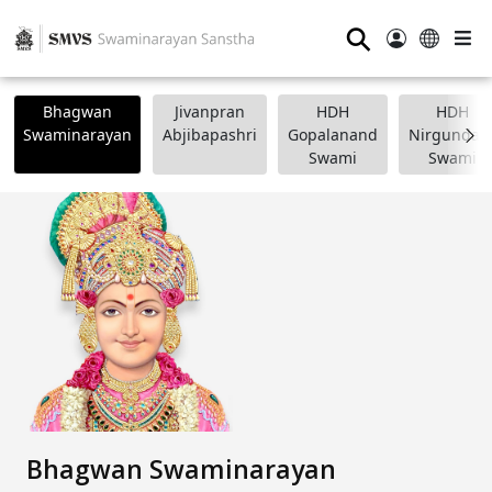
⚲
Bhagwan
Jivanpran
HDH
HDH
Swaminarayan
Abjibapashri
Gopalanand
Nirgundasj
Swami
Swami
Bhagwan Swaminarayan