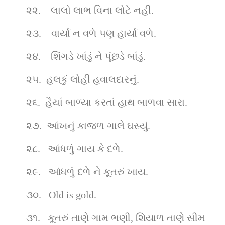
૨૨.    લાલો લાભ વિના લોટે નહીં.
૨૩.    વાર્યા ન વળે પણ હાર્યા વળે.
૨૪.    શિંગડે ખાંડું ને પૂંછડે બાંડું.
૨૫.  હલકું લોહી હવાલદારનું.
૨૬.  હૈયાં બાળ્યા કરતાં હાથ બાળવા સારા.
૨૭.  આંખનું કાજળ ગાલે ઘસ્યું.
૨૮.   આંધળું ગાય કે દળે.
૨૯.   આંધળું દળે ને કૂતરું ખાય.
૩૦.   Old is gold.
૩૧.   કૂતરું તાણે ગામ ભણી, શિયાળ તાણે સીમ 