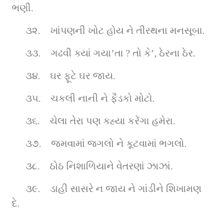
ભણી.
૩૨.    ખાંપણની ખોટ હોય ને તીરથના મનસૂબા.
૩૩.    ગઢવી ક્યાં ગયા’તા ? તો કે’, ઠેરના ઠેર.
૩૪.    ઘર ફૂટે ઘર જાય.
૩૫.    ચકલી નાની ને ફૈડકો મોટો.
૩૬.    ચેલા તેરા પણ કહ્યા કરેંગા હમેરા.
૩૭.    જમવામાં જગલો ને કૂટવામાં ભગલો.
૩૮.    ઠોઠ નિશાળિયાને વેતરણાં ઝાઝાં.
૩૯.    ડાહી સાસરે ન જાય ને ગાંડીને શિખામણ 
દે.