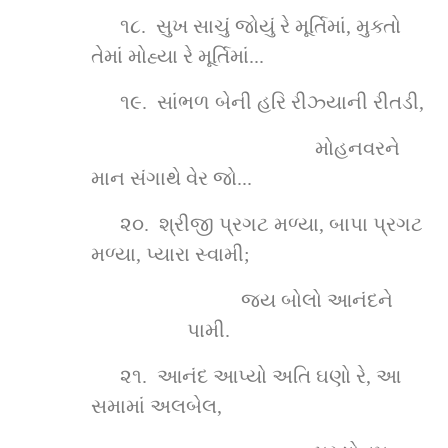
૧૮.  સુખ સાચું જોયું રે મૂર્તિમાં, મુક્તો 
તેમાં મોહ્યા રે મૂર્તિમાં...
૧૯.  સાંભળ બેની હરિ રીઝ્યાની રીતડી,
મોહનવરને 
માન સંગાથે વેર જો...
૨૦.  શ્રીજી પ્રગટ મળ્યા, બાપા પ્રગટ 
મળ્યા, પ્યારા સ્વામી;
જય બોલો આનંદને 
પામી.
૨૧.  આનંદ આપ્યો અતિ ઘણો રે, આ 
સમામાં અલબેલ,