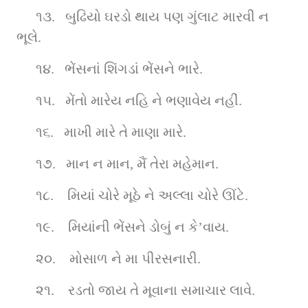
૧૩.   બુઢિયો ઘરડો થાય પણ ગુંલાટ મારવી ન 
ભૂલે.
૧૪.   ભેંસનાં શિંગડાં ભેંસને ભારે.
૧૫.   મેંતો મારેય નહિ ને ભણાવેય નહીં.
૧૬.   માખી મારે તે માણા મારે.
૧૭.   માન ન માન, મૈં તેરા મહેમાન.
૧૮.    મિયાં ચોરે મૂઠે ને અલ્લા ચોરે ઊંટે.
૧૯.    મિયાંની ભેંસને ડોબું ન કે’વાય.
૨૦.    મોસાળ ને મા પીરસનારી.
૨૧.    રડતો જાય તે મૂવાના સમાચાર લાવે.