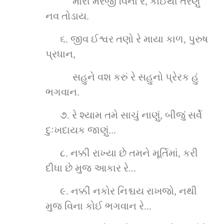
મારી મરજી વિના રે, કોઈથી તરણું 
નવ તોડાય.
૬.
જીવ ઈશ્વર તણો રે માયા કાળ, પુરુષ 
પ્રધાન,
સહુને વશ કરું રે સહુનો પ્રેરક હું 
ભગવાન.
૭.
રે શ્યામ તમે સાચું નાણું, બીજું સર્વે 
દુઃખદાયક જાણું...
૮.
નક્કી રાખ્યા છે તમને મૂર્તિમાં, કરી 
દીધા છે મુજ આકાર રે...
૯.
નક્કી નકોર નિશ્ચય રાખજો, નથી 
મુજ વિના કોઈ ભગવાન રે...