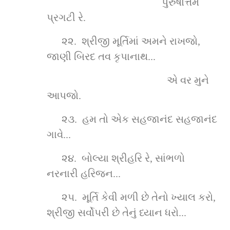
   પુરુષોત્તમ 
પ્રગટી રે.
૨૨.  શ્રીજી મૂર્તિમાં અમને રાખજો, 
જાણી બિરદ તવ કૃપાનાથ...
એ વર મુને 
આપજો.
૨૩.  હમ તો એક સહજાનંદ સહજાનંદ 
ગાવે...
૨૪.  બોલ્યા શ્રીહરિ રે, સાંભળો 
નરનારી હરિજન...
૨૫.  મૂર્તિ કેવી મળી છે તેનો ખ્યાલ કરો, 
શ્રીજી સર્વોપરી છે તેનું ધ્યાન ધરો...