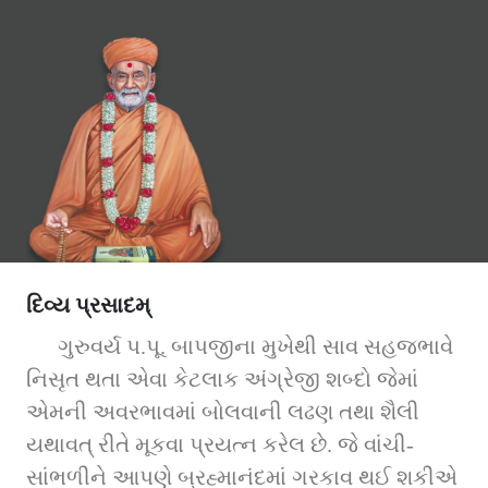
દિવ્ય પ્રસાદમ્‌
ગુરુવર્ય પ.પૂ. બાપજીના મુખેથી સાવ સહજભાવે 
નિસૃત થતા એવા કેટલાક અંગ્રેજી શબ્દો જેમાં 
એમની અવરભાવમાં બોલવાની લઢણ તથા શૈલી 
યથાવત્‌ રીતે મૂકવા પ્રયત્ન કરેલ છે. જે વાંચી-
સાંભળીને આપણે બ્રહ્માનંદમાં ગરકાવ થઈ શકીએ 