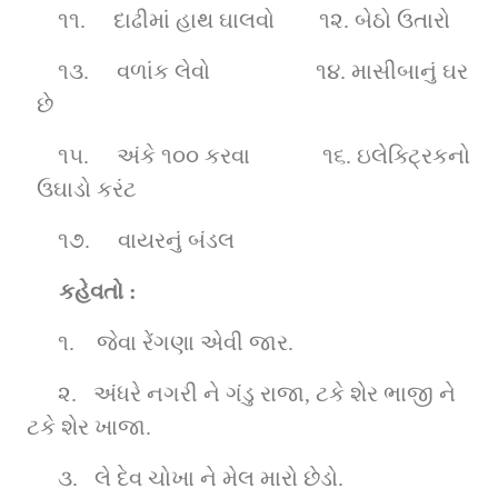
૧૧.    
દાઢીમાં હાથ ઘાલવો
૧૨.
બેઠો ઉતારો
૧૩.    
વળાંક લેવો  
૧૪.
માસીબાનું ઘર 
છે
૧૫.    
અંકે ૧૦૦ કરવા     
૧૬.
ઇલેક્ટ્રિકનો 
ઉઘાડો કરંટ
૧૭.    
વાયરનું બંડલ
કહેવતો :
૧.    જેવા રેંગણા એવી જાર.
૨.   અંધરે નગરી ને ગંડુ રાજા, ટકે શેર ભાજી ને 
ટકે શેર ખાજા.
૩.   લે દેવ ચોખા ને મેલ મારો છેડો.