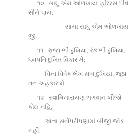
૧૦.  સાધુ એમ ઓળખાય, હરિરસ પીવે 
સૌને પાય;
   સાચા સાધુ એમ ઓળખાય 
જી.
૧૧.  રાજા ભી દુખિયા, રંક ભી દુખિયા; 
ધનપતિ દુખિત વિકાર મેં;
વિના વિવેક ભેખ સબ દુખિયા, જૂઠા 
તન અહંકાર મેં.
૧૨   સ્વામિનારાયણ ભગવાન બીજો 
કોઈ નહિ,
એના સર્વોપરીપણામાં બીજી જોડ 
નહીં.