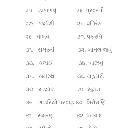
૨૫.  
હાંભળવું              ૨૬.
પ્રવરતી
૨૭.  
જઈશી                ૨૮.
વતિરેક 
૨૯. 
ઘાલવા                  ૩૦.
પક્રતિ  
૩૧.  
સમરતી                ૩૨.
બાતલ જવું 
૩૩.  
કલાઈ                  ૩૪.
બાઝવું 
૩૫.  
સમરથ                ૩૬.
ચહમેરી
૩૭.  
મડદાલ                ૩૮.
સૂક્ષમ 
૩૯.  
ગાડરિયો પરવાહ ૪૦.
શિરોમણિ    
૪૧.  
સમરણ                ૪૨.
ધનવાદ      