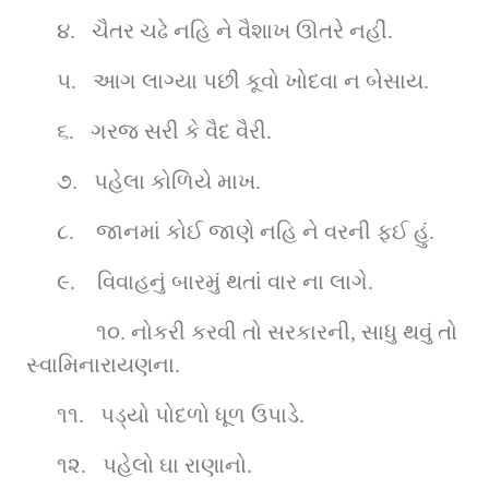
૪.   ચૈતર ચઢે નહિ ને વૈશાખ ઊતરે નહીં.
૫.   આગ લાગ્યા પછી કૂવો ખોદવા ન બેસાય.
૬.   ગરજ સરી કે વૈદ વૈરી.
૭.   પહેલા કોળિયે માખ.
૮.    જાનમાં કોઈ જાણે નહિ ને વરની ફઈ હું.
૯.    વિવાહનું બારમું થતાં વાર ના લાગે.
       ૧૦. નોકરી કરવી તો સરકારની, સાધુ થવું તો 
સ્વામિનારાયણના.
૧૧.   પડ્યો પોદળો ધૂળ ઉપાડે.
૧૨.   પહેલો ઘા રાણાનો.