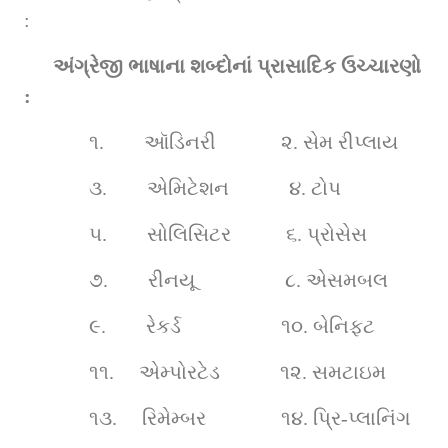
:
અંગ્રેજી ભાષાના શબ્દોનાં પ્રાસાદિક ઉચ્ચારણો 
:
૧.       
ઑડિનરી             ૨. 
સેમ રીપ્લાય
૩.       
એમિટેશન            ૪. 
ટોપ 
૫.       
સોલિસિટર           ૬. 
પ્રોસેસ
૭.       
રીનયૂ                  ૮. 
એસમબલ  
૯.       
રેકર્ડ                    ૧૦.
બેનિફટ
૧૧.    
એમ્પોરટેડ            ૧૨.
સમટાઇમ   
૧૩.    
રિમેમ્બર               ૧૪.
પ્રિ-પ્લાનિંગ