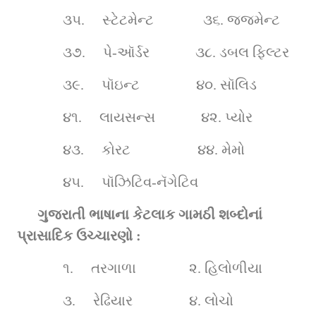
૩૫.    
સ્ટેટમેન્ટ              ૩૬.
જજમેન્ટ    
૩૭.    
પે-ઑર્ડર             ૩૮.
ડબલ ફિલ્ટર
૩૯.    
પૉઇન્ટ                ૪૦.
સૉલિડ
૪૧.    
લાયસન્સ             ૪૨.
પ્યોર
૪૩.    
કોરટ                   ૪૪.
મેમો
૪૫.    
પૉઝિટિવ-નૅગેટિવ 
ગુજરાતી ભાષાના કેટલાક ગામઠી શબ્દોનાં 
પ્રાસાદિક ઉચ્ચારણો :
૧.    
તરગાળા               ૨. 
હિલોળીયા  
૩.    
રેઢિયાર                ૪. 
લોચો  