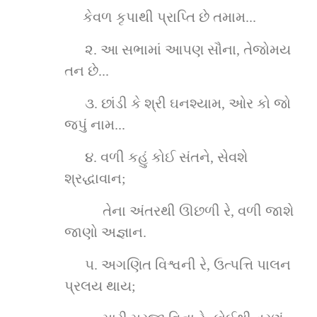
કેવળ કૃપાથી પ્રાપ્તિ છે તમામ...
૨.
આ સભામાં આપણ સૌના, તેજોમય 
તન છે...
૩.
છાંડી કે શ્રી ઘનશ્યામ, ઓર કો જો 
જપું નામ...
૪.
વળી કહું કોઈ સંતને, સેવશે 
શ્રદ્ધાવાન;
તેના અંતરથી ઊછળી રે, વળી જાશે 
જાણો અજ્ઞાન.
૫.
અગણિત વિશ્વની રે, ઉત્પત્તિ પાલન 
પ્રલય થાય;