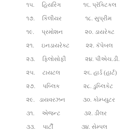
૧૫.    
હિયરિંગ               ૧૬.
પ્રૅક્ટિકલ     
૧૭.    
કિલીયર                ૧૮.
સુપ્રીમ 
૧૯.    
પ્રમોશન               ૨૦.
ડાયરેક્ટ
૨૧.    
ઇનડાયરેક્ટ           ૨૨.
કૅપેબલ
૨૩.    
ફિલોસોફી             ૨૪.
પીએચ.ડી.  
૨૫.    
ટાયટલ                ૨૬.
હાર્ડ (હાર્ટ)  
૨૭.    
પબ્લિક                ૨૮.
ડુબ્લિકેટ     
૨૯.  
 ડાયવરઝન            ૩૦.
કોમ્પ્યુટર     
૩૧.    
એજન્ટ                ૩૨.
ડીલર  
૩૩.    
પાર્ટી                   ૩૪.
સેમ્પલ