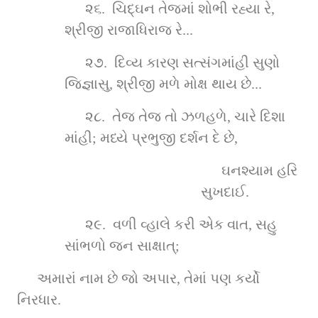
૨૬.  ચિદ્‌ઘન તેજમાં શોભી રહ્યા રે, 
શ્રીજી રાજાધિરાજ રે...
૨૭.  દિવ્ય કારણ સત્સંગમાંહી સુણો 
જિજ્ઞાસુ, શ્રીજી મળે મોક્ષ થાય છે...
૨૮.  તેજ તેજ તો ઝળહળે, ચારે દિશા 
માંહી; મધ્યે પ્રભુજી દર્શન દે છે,
ઘનશ્યામ હરિ 
સુખદાઈ.
૨૯.  વળી વ્હાલે કરી એક વાત, સહુ 
સાંભળો જન સાક્ષાત્‌;
અમારાં નામ છે જો અપાર, તેમાં પણ કર્યો 
નિરધાર.