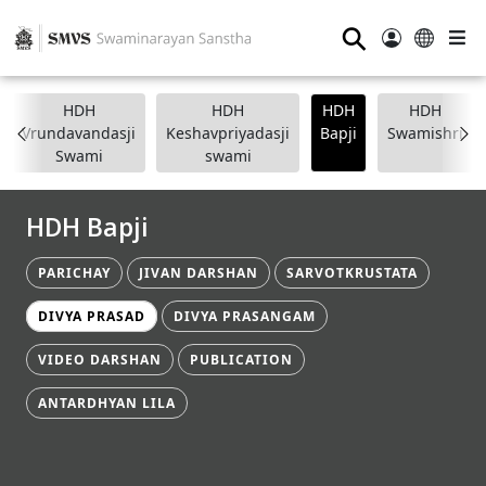
⚲
HDH
HDH
HDH
HDH
Vrundavandasji
Keshavpriyadasji
Bapji
Swamishri
Swami
swami
HDH Bapji
PARICHAY
JIVAN DARSHAN
SARVOTKRUSTATA
DIVYA PRASAD
DIVYA PRASANGAM
VIDEO DARSHAN
PUBLICATION
ANTARDHYAN LILA