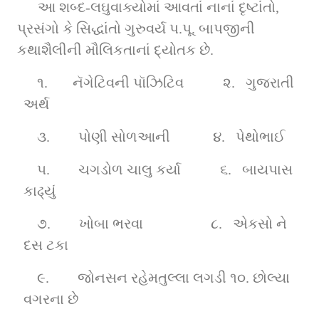
આ શબ્દ-લઘુવાક્યોમાં આવતાં નાનાં દૃષ્ટાંતો, 
પ્રસંગો કે સિદ્ધાંતો ગુરુવર્ય પ.પૂ. બાપજીની 
કથાશૈલીની મૌલિકતાનાં દ્યોતક છે.
૧.      
નૅગેટિવની પૉઝિટિવ
૨.  
ગુજરાતી 
અર્થ 
૩.       
પોણી સોળઆની    
૪.  
પેથોભાઈ
૫.       
ચગડોળ ચાલુ કર્યા   
૬.  
બાયપાસ 
કાઢ્યું
૭.       
ખોબા ભરવા                  
૮.  
એકસો ને 
દસ ટકા
૯.       
જોનસન રહેમતુલ્લા લગડી 
૧૦.
છોલ્યા 
વગરના છે