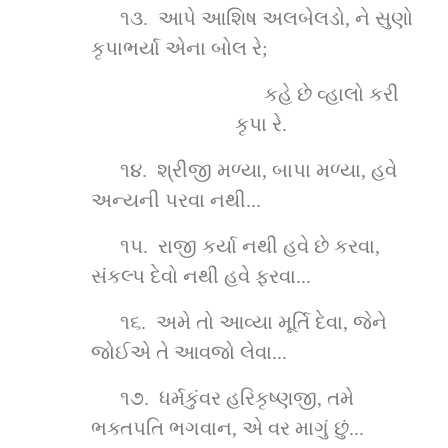
૧૩.  આપે આશિષ અલબેલડો, ને સુણો 
કૃપાભર્યા એના બોલ રે;
કહે છે વ્હાલો કરી 
કૃપા રે.
૧૪.  શ્રીજી મળ્યા, બાપા મળ્યા, હવે 
અન્યની પરવા નથી...
૧૫.  રાજી કર્યા નથી હવે છે કરવા, 
સંકલ્પ દેવો નથી હવે ફરવા...
૧૬.  અમે તો આવ્યા મૂર્તિ દેવા, જેને 
જોઈએ તે આવજો લેવા...
૧૭.  ધર્મકુંવર હરિકૃષ્ણજી, તમે 
ભક્તપતિ ભગવાન, એ વર માગું છું...