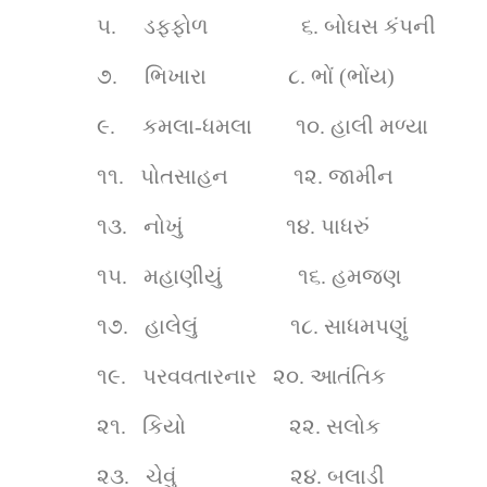
૫.    
ડફ્ફોળ                 ૬. 
બોઘસ કંપની  
૭.    
ભિખારા               ૮. 
ભોં (ભોંય)
૯.    
કમલા-ધમલા        ૧૦.
હાલી મળ્યા 
૧૧.  
પોતસાહન            ૧૨.
જામીન
૧૩.  
નોખું                   ૧૪.
પાધરું 
૧૫.  
મહાણીયું              ૧૬.
હમજણ     
૧૭.  
હાલેલું                 ૧૮.
સાધમપણું  
૧૯.  
પરવવતારનાર   ૨૦.
આતંતિક     
૨૧.  
કિયો                   ૨૨.
સલોક 
૨૩.  
ચેવું                     ૨૪.
બલાડી