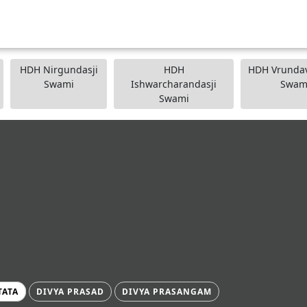
HDH Nirgundasji
HDH
HDH Vrundav
Swami
Ishwarcharandasji
Swam
Swami
TATA
DIVYA PRASAD
DIVYA PRASANGAM