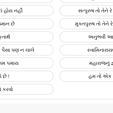
ાં હોય નહીં
સત્પુરુષ તો તેને 
જમાન છે
મુક્તપુરુષ તો તેને ર
ૃતાર્થ
અનુભવી આનં
 પૈસા પણ ન ચાલે
સ્વામિનારા
ોત્તમ પમાય
મહારાજનું જ્
 છે !
હમ તો એક 
ો કરવો