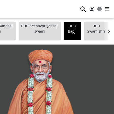
⚲
andasji
HDH Keshavpriyadasji
HDH
HDH
i
swami
Bapji
Swamishri