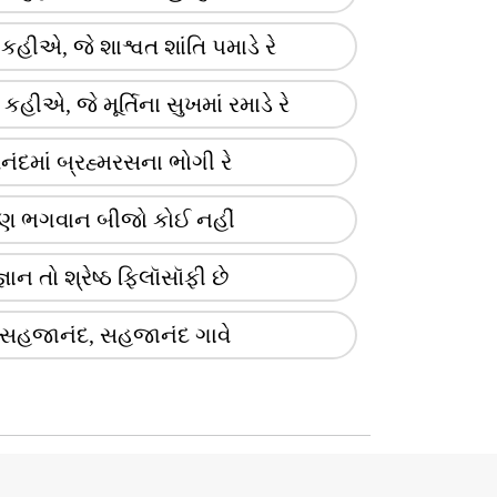
રે કહીએ, જે શાશ્વત શાંતિ પમાડે રે
ે કહીએ, જે મૂર્તિના સુખમાં રમાડે રે
દમાં બ્રહ્મરસના ભોગી રે
યણ ભગવાન બીજો કોઈ નહીં
ઞાન તો શ્રેષ્ઠ ફિલૉસૉફી છે
સહજાનંદ, સહજાનંદ ગાવે