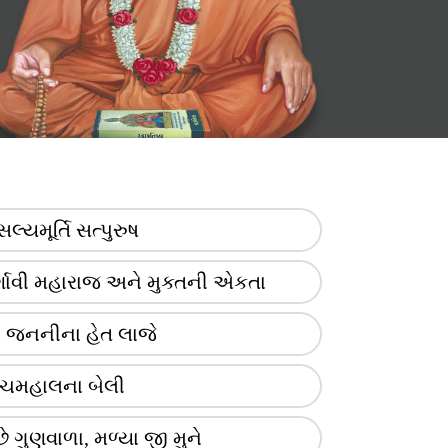
્સલ્યમૂર્તિ સત્પુરુષ
્શાવી મહારાજ અને મુક્તની એકતા
ો જનનીના હેત લાજે
ંચમહાલના બેલી
છે ગુણવાળા, મળ્યા જી મુને