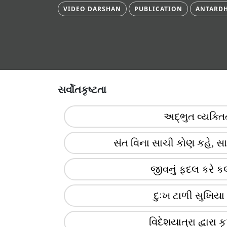
VIDEO DARSHAN
PUBLICATION
ANTARDH
સર્વોતકૃષ્ટતા
અદ્ભુત વ્યક્તિત
સંત વિના સાચી કોણ કહે, સ
જીવનું ફદલ કરે ક
દુઃખ ટાળી સુખિયા 
વિદેશયાત્રા દ્વારા કૃ