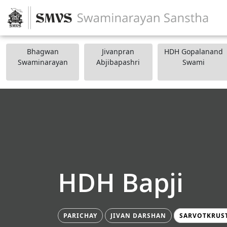
Bhagwan
Jivanpran
HDH Gopalanand
Swaminarayan
Abjibapashri
Swami
HDH Bapji
PARICHAY
JIVAN DARSHAN
SARVOTKRUS