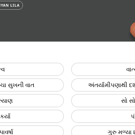
YAN LILA
્વ
વાત
ાચા સુખની વાત
અંતર્યામીપણાથી દર
લ્યાણ
સો સ
કર્યા
પ
પાવર્ષા
ગુરુ મળ્યા 