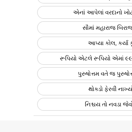
એનાં આપેલાં વરદાનો ખોટ
સૌમાં મહારાજ બિરા
આપ્યા કોલ, કર્યા ક
રૂપિયો એટલે રૂપિયો એમાં ૯૯
પુરુષોત્તમ વતે જ પુરુષ
થોક્ડો ફેરવી નાખ્યો
નિશ્ચય તો નવડા જેવ