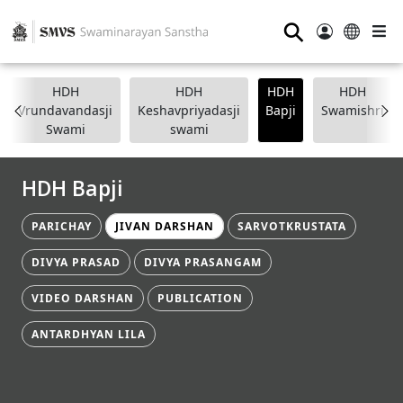
⚲
HDH
HDH
HDH
HDH
Vrundavandasji
Keshavpriyadasji
Bapji
Swamishri
Swami
swami
HDH Bapji
PARICHAY
JIVAN DARSHAN
SARVOTKRUSTATA
DIVYA PRASAD
DIVYA PRASANGAM
VIDEO DARSHAN
PUBLICATION
ANTARDHYAN LILA