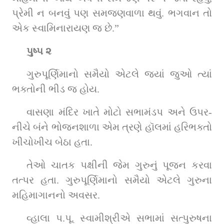
પ્રેમી ન બનવું પણ સમજણવાળા થવું. ભગવાન તો 
એક સ્વામિનારાયણ જ છે.”
પુષ્પ ૨
ગુરુપૂર્ણિમાનો સમૈયો એટલે જ્યાં જુઓ ત્યાં 
ભક્તોની ભીડ જ હોય.
વાસણા મંદિર ખાતે મોટો સભામંડપ અને ઉપર-
નીચે બંને ભોજનશાળા એમ ત્રણે હૉલમાં હરિભક્તો 
ખીચોખીચ બેઠા હતા.
તેઓ ચાતક પક્ષીની જેમ ગુરુનું પૂજન કરવા 
તત્પર હતા. ગુરુપૂર્ણિમાનો સમૈયો એટલે ગુરુના 
મહિમાગાનનો અવસર.
વ્હાલા પ.પૂ. સ્વામીશ્રીએ સભામાં સત્પુરુષના 