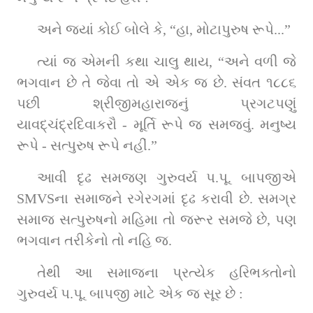
અને જ્યાં કોઈ બોલે કે, “હા, મોટાપુરુષ રૂપે...”
ત્યાં જ એમની કથા ચાલુ થાય, “અને વળી જે 
ભગવાન છે તે જેવા તો એ એક જ છે. સંવત ૧૮૮૬ 
પછી શ્રીજીમહારાજનું પ્રગટપણું 
યાવદ્‌ચંદ્રદિવાકરૌ - મૂર્તિ રૂપે જ સમજવું. મનુષ્ય 
રૂપે - સત્પુરુષ રૂપે નહીં.”
આવી દૃઢ સમજણ ગુરુવર્ય પ.પૂ. બાપજીએ 
SMVSના સમાજને રગેરગમાં દૃઢ કરાવી છે. સમગ્ર 
સમાજ સત્પુરુષનો મહિમા તો જરૂર સમજે છે, પણ 
ભગવાન તરીકેનો તો નહિ જ.
તેથી આ સમાજના પ્રત્યેક હરિભક્તોનો 
ગુરુવર્ય પ.પૂ. બાપજી માટે એક જ સૂર છે :