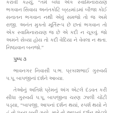
કરાવી કહ્યું, “તમે બધા એક સ્વામિનારાયણ 
ભગવાન સિવાય અનંતકોટિ બ્રહ્માંડમાં બીજા કોઈ 
સનાતન ભગવાન નથી એવું સમજો તો જ અમે 
રાજી. અનંત મુક્તો મૂર્તિરૂપ છે છતાં ભગવાન તો 
એક સ્વામિનારાયણ જ છે એ કદી ન ચૂકવું. જો 
અમને સેવ્યા હોય તો કદી વેદિયા ને વેવલા ન થતા. 
નિષ્ઠાવાન બનજો.”
પુષ્પ ૩
ભાવનગર નિવાસી પ.ભ. પ્રકાશભાઈ ગુરુવર્ય 
પ.પૂ. બાપજીનાં દર્શને આવ્યા.
તેઓનું અતિશે પ્રેમનું અંગ એટલે દંડવત કરી 
સીધા ગુરુવર્ય પ.પૂ. બાપજીના ચરણ ઝાલી ચોંટી 
પડ્યા, “બાપજી, આપનાં દર્શન થયાં, સ્પર્શ થયો ને 
હું તો ધન્ય બની ગયો. મારે તો આપનાં દર્શન એટલે 