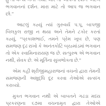
ભગવાનનાં દર્શન. મારા માટે તો આપ જ ભગવાન 
છો.”
 આટલું કહ્યું ત્યાં ગુરુવર્ય પ.પૂ. બાપજી 
બિલકુલ રાજી ન થયા અને તેમને ટકોર કરતાં 
કહ્યું, “પ્રકાશભાઈ, તમને પ્રેમ ખૂબ છે, પણ 
સમજણ દૃઢ રાખો કે અનંતકોટિ બ્રહ્માંડમાં ભગવાન 
તો એક સ્વામિનારાયણ જ છે. સત્પુરુષ એ ભગવાન 
નથી, સેવક છે. એ મૂર્તિના સુખભોક્તા છે.”
એમ કહી શ્રીજીમહારાજનાં વચનો દ્વારા તેમની 
સમજણની અશુદ્ધિ દૂર કરવા તેઓએ સત્સંગ 
કરાવ્યો.
મુક્ત ભગવાન નથી એ બાબતને ગઢડા મધ્ય 
પ્રકરણના ૬૭મા વચનામૃત દ્વારા તેઓએ 