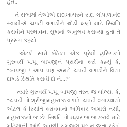
હતા.
તે સભામાં તેઓએ દાદાખાચરને સદ્‌. ગોપાળાનંદ 
સ્વામીએ ચપટી વગાડીને થોડી ક્ષણો માટે સ્થિતિ 
કરાવીને પરભાવના સુખનો અનુભવ કરાવ્યો હતો તે 
પ્રસંગ કહ્યો.
 એટલે સામે બેઠેલા એક પ્રેમી હરિભક્તે 
ગુરુવર્ય પ.પૂ. બાપજીને પ્રાર્થના કરી કહ્યું કે, 
“બાપજી ! આપ પણ અમને ચપટી વગાડીને વિના 
દાખડે સ્થિતિ કરાવી દો ને...!”
 ત્યારે ગુરુવર્ય પ.પૂ. બાપજી તરત જ બોલ્યા કે, 
“ચપટી તો શ્રીજીમહારાજ વગાડે. ચપટી વગાડવાનો 
એટલે કે સ્થિતિ કરાવવાનો અધિકાર અમારો નથી, 
મહારાજનો જ છે. સ્થિતિ તો મહારાજ જ કરાવે માટે 
મહિમાની ઓથે અવળી સમજણ પર ન જતા રહેવું, 