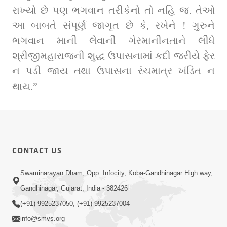
રાખ્યો છે પણ ભગવાન તરીકેનો તો નહિ જ. તેઓ 
આ બાબતે સંપૂર્ણ જાગૃત છે કે, રખેને ! ગુરુને 
ભગવાન માની લેવાની ગેરમાનીનતાને લીધે 
શ્રીજીમહારાજની શુદ્ધ ઉપાસનામાં કદી જરીયે ફેર 
ન પડી જાય તથા ઉપાસના રંચમાત્ર ખંડિત ન 
થાય.”
CONTACT US
Swaminarayan Dham, Opp. Infocity, Koba-Gandhinagar High way,
Gandhinagar, Gujarat, India - 382426
(+91) 9925237050, (+91) 9925237004
info@smvs.org