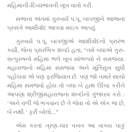
મહિમાની-દિવ્યભાવની ખૂબ વાતો કરી.
સભાના અંતમાં ગુરુવર્ય પ.પૂ. બાપજીને આજના 
પ્રસંગે આશીર્વાદ આપવા માઇક આપ્યું.
ગુરુવર્ય પ.પૂ. બાપજીએ આશીર્વાદનો પ્રારંભ 
કર્યો, જેના પ્રારંભિક શબ્દો હતા, “તમે બધાએ ગુરુ-
સત્પુરુષનો મહિમા ભલે ખૂબ સાંભળ્યો ને સમજ્યા. 
મહારાજનો મહિમા સમજવા અને મૂર્તિસુખ સુધી 
પહોંચવા એ પણ ફરજિયાત છે. પણ જો તમારે સાચો 
મહિમા સમજવો હોય તો બધા બે હાથ ઊંચા કરીને 
આપણા શ્રીજીમહારાજના શબ્દોનો ગુંજારવ કરો : 
‘અને વળી જે ભગવાન છે તે જેવા તો એ એક જ છે, 
બે નથી.’ ફરી બોલો...”
એમ કરતાં ત્રણ-ચાર વખત આ વાક્ય પાકું 