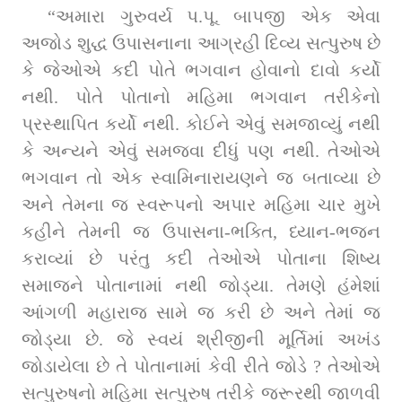
“અમારા ગુરુવર્ય પ.પૂ. બાપજી એક એવા 
અજોડ શુદ્ધ ઉપાસનાના આગ્રહી દિવ્ય સત્પુરુષ છે 
કે જેઓએ કદી પોતે ભગવાન હોવાનો દાવો કર્યો 
નથી. પોતે પોતાનો મહિમા ભગવાન તરીકેનો 
પ્રસ્થાપિત કર્યો નથી. કોઈને એવું સમજાવ્યું નથી 
કે અન્યને એવું સમજવા દીધું પણ નથી. તેઓએ 
ભગવાન તો એક સ્વામિનારાયણને જ બતાવ્યા છે 
અને તેમના જ સ્વરૂપનો અપાર મહિમા ચાર મુખે 
કહીને તેમની જ ઉપાસના-ભક્તિ, ધ્યાન-ભજન 
કરાવ્યાં છે પરંતુ કદી તેઓએ પોતાના શિષ્ય 
સમાજને પોતાનામાં નથી જોડ્યા. તેમણે હંમેશાં 
આંગળી મહારાજ સામે જ કરી છે અને તેમાં જ 
જોડ્યા છે. જે સ્વયં શ્રીજીની મૂર્તિમાં અખંડ 
જોડાયેલા છે તે પોતાનામાં કેવી રીતે જોડે ? તેઓએ 
સત્પુરુષનો મહિમા સત્પુરુષ તરીકે જરૂરથી જાળવી 