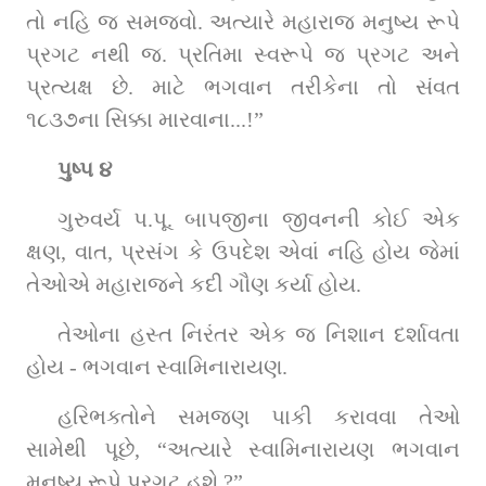
તો નહિ જ સમજવો. અત્યારે મહારાજ મનુષ્ય રૂપે 
પ્રગટ નથી જ. પ્રતિમા સ્વરૂપે જ પ્રગટ અને 
પ્રત્યક્ષ છે. માટે ભગવાન તરીકેના તો સંવત 
૧૮૩૭ના સિક્કા મારવાના...!”
પુષ્પ ૪
ગુરુવર્ય પ.પૂ. બાપજીના જીવનની કોઈ એક 
ક્ષણ, વાત, પ્રસંગ કે ઉપદેશ એવાં નહિ હોય જેમાં 
તેઓએ મહારાજને કદી ગૌણ કર્યા હોય.
તેઓના હસ્ત નિરંતર એક જ નિશાન દર્શાવતા 
હોય - ભગવાન સ્વામિનારાયણ.
હરિભક્તોને સમજણ પાકી કરાવવા તેઓ 
સામેથી પૂછે, “અત્યારે સ્વામિનારાયણ ભગવાન 
મનુષ્ય રૂપે પ્રગટ હશે ?”