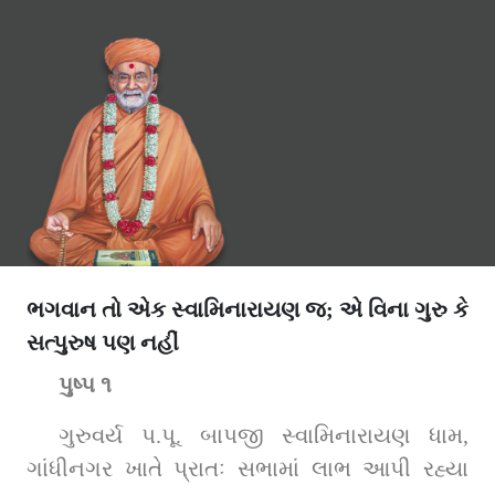
ભગવાન તો એક સ્વામિનારાયણ જ; એ વિના ગુરુ કે
સત્પુરુષ પણ નહીં
પુષ્પ ૧
ગુરુવર્ય પ.પૂ. બાપજી સ્વામિનારાયણ ધામ, 
ગાંધીનગર ખાતે પ્રાતઃ સભામાં લાભ આપી રહ્યા 