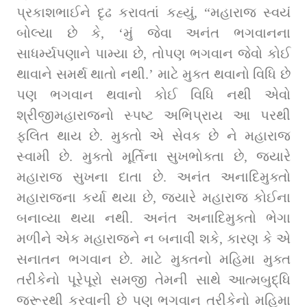
પ્રકાશભાઈને દૃઢ કરાવતાં કહ્યું, “મહારાજ સ્વયં 
બોલ્યા છે કે, ‘મું જેવા અનંત ભગવાનના 
સાધર્મ્યપણાને પામ્યા છે, તોપણ ભગવાન જેવો કોઈ 
થાવાને સમર્થ થાતો નથી.’ માટે મુક્ત થવાનો વિધિ છે 
પણ ભગવાન થવાનો કોઈ વિધિ નથી એવો 
શ્રીજીમહારાજનો સ્પષ્ટ અભિપ્રાય આ પરથી 
ફલિત થાય છે. મુક્તો એ સેવક છે ને મહારાજ 
સ્વામી છે. મુક્તો મૂર્તિના સુખભોક્તા છે, જ્યારે 
મહારાજ સુખના દાતા છે. અનંત અનાદિમુક્તો 
મહારાજના કર્યા થયા છે, જ્યારે મહારાજ કોઈના 
બનાવ્યા થયા નથી. અનંત અનાદિમુક્તો ભેગા 
મળીને એક મહારાજને ન બનાવી શકે, કારણ કે એ 
સનાતન ભગવાન છે. માટે મુક્તનો મહિમા મુક્ત 
તરીકેનો પૂરેપૂરો સમજી તેમની સાથે આત્મબુદ્ધિ 
જરૂરથી કરવાની છે પણ ભગવાન તરીકેનો મહિમા 