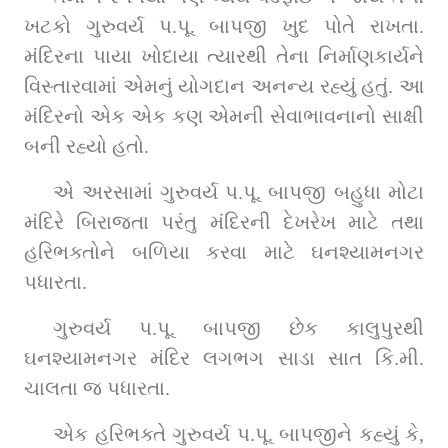
ખટકો ગુરુવર્ય પ.પૂ. બાપજી ખુદ પોતે રાખતા. 
મંદિરના પાયા ખોદાયા ત્યારથી તેના નિર્માણકાર્યને 
વિસ્તારવામાં એમનું યોગદાન અનન્ય રહ્યું હતું. આ 
મંદિરનો એક એક કણ એમની સેવાભાવનાનો સાક્ષી 
બની રહ્યો હતો.
એ અરસામાં ગુરુવર્ય પ.પૂ. બાપજી બહુધા મોટા 
મંદિરે બિરાજતા પરંતુ મંદિરની દેખરેખ માટે તથા 
હરિભક્તોને બળિયા કરવા માટે ઘનશ્યામનગર 
પધારતા.
ગુરુવર્ય પ.પૂ. બાપજી છેક કાલુપુરથી 
ઘનશ્યામનગર મંદિર લગભગ સાડા સાત કિ.મી. 
ચાલતા જ પધારતા.
એક હરિભક્તે ગુરુવર્ય પ.પૂ. બાપજીને કહ્યું કે, 