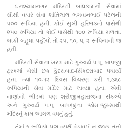
ઘનશ્યામનગર મંદિરની બાંધકામની સેવામાં 
સૌથી વધારે સેવા શાંતિલાલ ભગવાનભાઈ પટેલની 
૫૦૦ રૂપિયા હતી. કોઈ સુખી હરિભક્તો પાસેથી 
૨૫૦ રૂપિયા તો કોઈ પાસેથી ૧૦૦ રૂપિયા મળતા. 
બાકી બહુધા પહોંચો તો ૨૫, ૧૦, ૫, ૨ રૂપિયાની જ 
હતી.
મંદિરની સેવાના ખરડા માટે ગુરુવર્ય પ.પૂ. બાપજી 
ટ્રકમાં બેસી છેક હૈદરાબાદ-સિંકદરાબાદ પધાર્યા 
હતા. ત્યાં ૧૦-૧૨ દિવસ વિચરણ કરી ૧,૩૬૮ 
રૂપિયાની સેવા મંદિર માટે લાવ્યા હતા. એવી 
નાણાંની ભીડમાં પણ શ્રીજીમહારાજના સંકલ્પે 
અને ગુરુવર્ય પ.પૂ. બાપજીના જોમ-જુસ્સાથી 
મંદિરનું કામ આગળ વધતું હતું.
તેમાં ૧ રૂપિયો પણ વ્યર્થ વેડફાઈ ન જાય તેનો 