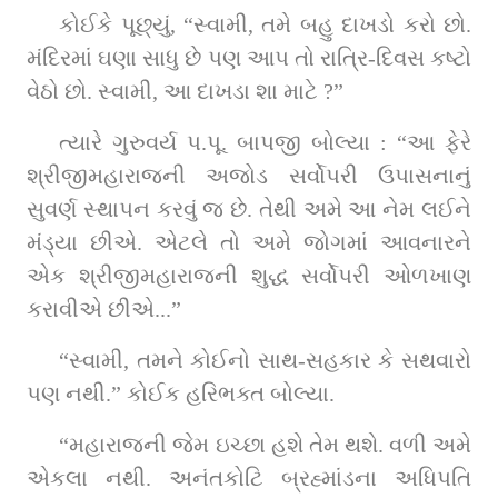
કોઈકે પૂછ્યું, “સ્વામી, તમે બહુ દાખડો કરો છો. 
મંદિરમાં ઘણા સાધુ છે પણ આપ તો રાત્રિ-દિવસ કષ્ટો 
વેઠો છો. સ્વામી, આ દાખડા શા માટે ?”
ત્યારે ગુરુવર્ય પ.પૂ. બાપજી બોલ્યા : “આ ફેરે 
શ્રીજીમહારાજની અજોડ સર્વોપરી ઉપાસનાનું 
સુવર્ણ સ્થાપન કરવું જ છે. તેથી અમે આ નેમ લઈને 
મંડ્યા છીએ. એટલે તો અમે જોગમાં આવનારને 
એક શ્રીજીમહારાજની શુદ્ધ સર્વોપરી ઓળખાણ 
કરાવીએ છીએ...”
“સ્વામી, તમને કોઈનો સાથ-સહકાર કે સથવારો 
પણ નથી.” કોઈક હરિભક્ત બોલ્યા.
“મહારાજની જેમ ઇચ્છા હશે તેમ થશે. વળી અમે 
એકલા નથી. અનંતકોટિ બ્રહ્માંડના અધિપતિ 