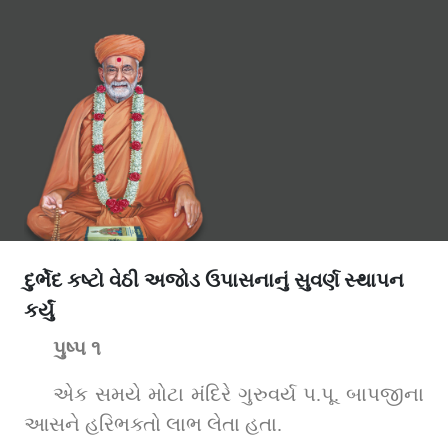
દુર્ભેદ કષ્ટો વેઠી અજોડ ઉપાસનાનું સુવર્ણ સ્થાપન
કર્યું
પુષ્પ ૧
એક સમયે મોટા મંદિરે ગુરુવર્ય પ.પૂ. બાપજીના 
આસને હરિભક્તો લાભ લેતા હતા.