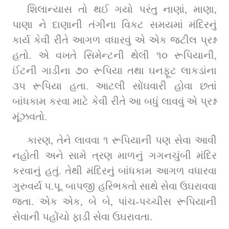
શિલાન્યાસ તો થઈ ગયો પરંતુ નાણાં, માણા, 
પાણા ને દાણાની તંગીના વિકટ સમયમાં મંદિરનું 
કાર્ય કેવી રીતે આગળ વધારવું એ એક જટીલ પ્રશ્ન 
હતો. એ વખતે સિમેન્ટની થેલી ૧૦ રૂપિયાની, 
ઈંટની ગાડીના ૭૦ રૂપિયા તથા ઘનફૂટ લાકડાંના 
૩૫ રૂપિયા હતા. આટલી સોંઘવારી હોવા છતાં 
બાંધકામ કરવા માટે કેવી રીતે આ બધું લાવવું એ પ્રશ્ન 
મૂંઝવતો.
કારણ, તેને લાવવા ૧ રૂપિયાની પણ સેવા આવી 
નહોતી અને સામે ત્રણ માળનું ગગનચુંબી મંદિર 
કરવાનું હતું. તેથી મંદિરનું બાંધકામ આગળ વધારવા 
ગુરુવર્ય પ.પૂ. બાપજી હરિભક્તો સાથે સેવા ઉઘરાવવા 
જતા. એક એક, બે બે, પાંચ-પચ્ચીસ રૂપિયાની 
સેવાની પહોંચો ફાડી સેવા ઉઘરાવતા.