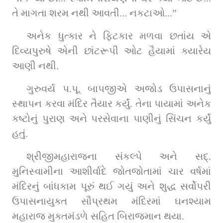
તે માગતા શરમ નથી આવતી... નકટાઓ...”
અનેક ધુત્કાર ને ફિટકાર મળવા છતાંય એ 
દિવ્યપુરુષે એની છાંટરૂપી ઓટ હૈયામાં ક્યારેય 
આણી નથી.
ગુરુવર્ય પ.પૂ. બાપજીએ અજોડ ઉપાસનાનું 
સ્થાપન કરવા મંદિર તૈયાર કર્યું. તેના પાયામાં અનેક 
કષ્ટોનું પુરાણ અને પરસેવાના પાણીનું સિંચન કર્યું 
હતું.
શ્રીજીમહારાજના સંકલ્પે અને સદ્‌. 
મુનિસ્વામીના આશીર્વાદે જોતજોતામાં ચાર વર્ષમાં 
મંદિરનું બાંધકામ પૂરું થઈ ગયું અને શુદ્ધ સર્વોપરી 
ઉપાસનાયુક્ત સૌપ્રથમ મંદિરમાં ઘનશ્યામ 
મહારાજ મુક્તમંડળે સહિત બિરાજમાન થયા.