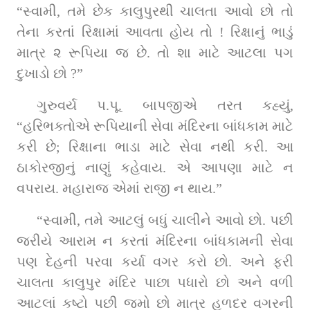
“સ્વામી, તમે છેક કાલુપુરથી ચાલતા આવો છો તો 
તેના કરતાં રિક્ષામાં આવતા હોય તો ! રિક્ષાનું ભાડું 
માત્ર ૨ રૂપિયા જ છે. તો શા માટે આટલા પગ 
દુખાડો છો ?”
ગુરુવર્ય પ.પૂ. બાપજીએ તરત કહ્યું, 
“હરિભક્તોએ રૂપિયાની સેવા મંદિરના બાંધકામ માટે 
કરી છે; રિક્ષાના ભાડા માટે સેવા નથી કરી. આ 
ઠાકોરજીનું નાણું કહેવાય. એ આપણા માટે ન 
વપરાય. મહારાજ એમાં રાજી ન થાય.”
“સ્વામી, તમે આટલું બધું ચાલીને આવો છો. પછી 
જરીયે આરામ ન કરતાં મંદિરના બાંધકામની સેવા 
પણ દેહની પરવા કર્યા વગર કરો છો. અને ફરી 
ચાલતા કાલુપુર મંદિર પાછા પધારો છો અને વળી 
આટલાં કષ્ટો પછી જમો છો માત્ર હળદર વગરની 