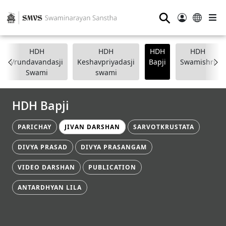
⚲
HDH
HDH
HDH
HDH
Vrundavandasji
Keshavpriyadasji
Bapji
Swamishri
Swami
swami
HDH Bapji
PARICHAY
JIVAN DARSHAN
SARVOTKRUSTATA
DIVYA PRASAD
DIVYA PRASANGAM
VIDEO DARSHAN
PUBLICATION
ANTARDHYAN LILA