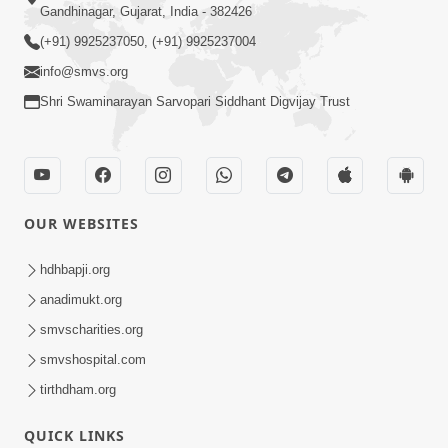
Gandhinagar, Gujarat, India - 382426
(+91) 9925237050, (+91) 9925237004
info@smvs.org
Shri Swaminarayan Sarvopari Siddhant Digvijay Trust
OUR WEBSITES
hdhbapji.org
anadimukt.org
smvscharities.org
smvshospital.com
tirthdham.org
QUICK LINKS