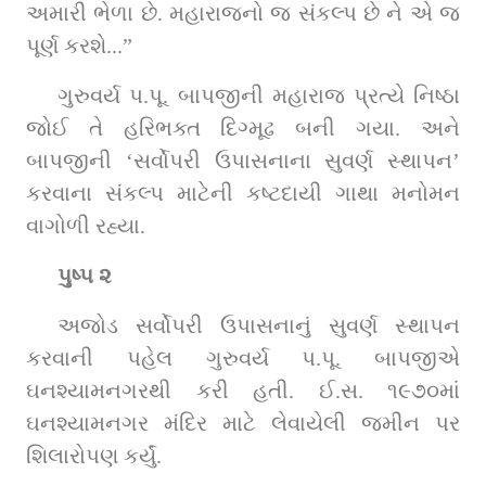
અમારી ભેળા છે. મહારાજનો જ સંકલ્પ છે ને એ જ 
પૂર્ણ કરશે...”
ગુરુવર્ય પ.પૂ. બાપજીની મહારાજ પ્રત્યે નિષ્ઠા 
જોઈ તે હરિભક્ત દિગ્મૂઢ બની ગયા. અને 
બાપજીની ‘સર્વોપરી ઉપાસનાના સુવર્ણ સ્થાપન’ 
કરવાના સંકલ્પ માટેની કષ્ટદાયી ગાથા મનોમન 
વાગોળી રહ્યા.
પુષ્પ ૨
અજોડ સર્વોપરી ઉપાસનાનું સુવર્ણ સ્થાપન 
કરવાની પહેલ ગુરુવર્ય પ.પૂ. બાપજીએ 
ઘનશ્યામનગરથી કરી હતી. ઈ.સ. ૧૯૭૦માં 
ઘનશ્યામનગર મંદિર માટે લેવાયેલી જમીન પર 
શિલારોપણ કર્યું.