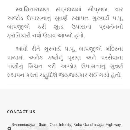
સ્વામિનારાયણ સંપ્રદાયમાં સૌપ્રથમ વાર 
અજોડ ઉપાસનાનું સુવર્ણ સ્થાપન ગુરુવર્ય પ.પૂ. 
બાપજીએ કરી શુદ્ધ ઉપાસના પ્રવર્તનનો 
ક્રાંતિકારી નવો ઉઠાવ આપ્યો હતો.
આવી રીતે ગુરુવર્ય પ.પૂ. બાપજીએ મંદિરના 
પાયામાં અનેક કષ્ટોનું પુરાણ અને પરસેવાના 
પાણીનું સિંચન કરી અજોડ ઉપાસનાનું સુવર્ણ 
સ્થાપન કરતાં ચહુદિશે જયજયકાર થઈ ગયો હતો.
CONTACT US
Swaminarayan Dham, Opp. Infocity, Koba-Gandhinagar High way,