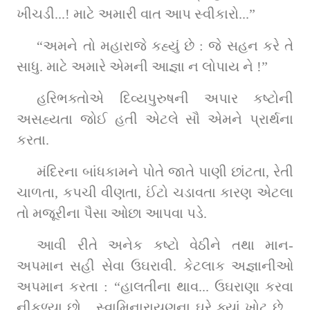
ખીચડી...! માટે અમારી વાત આપ સ્વીકારો...”
“અમને તો મહારાજે કહ્યું છે : જે સહન કરે તે 
સાધુ. માટે અમારે એમની આજ્ઞા ન લોપાય ને !”
હરિભક્તોએ દિવ્યપુરુષની અપાર કષ્ટોની 
અસહ્યતા જોઈ હતી એટલે સૌ એમને પ્રાર્થના 
કરતા.
મંદિરના બાંધકામને પોતે જાતે પાણી છાંટતા, રેતી 
ચાળતા, કપચી વીણતા, ઈંટો ચડાવતા કારણ એટલા 
તો મજૂરીના પૈસા ઓછા આપવા પડે.
આવી રીતે અનેક કષ્ટો વેઠીને તથા માન-
અપમાન સહી સેવા ઉઘરાવી. કેટલાક અજ્ઞાનીઓ 
અપમાન કરતા : “હાલતીના થાવ... ઉઘરાણા કરવા 
નીકળ્યા છો... સ્વામિનારાયણના ઘરે ક્યાં ખોટ છે... 