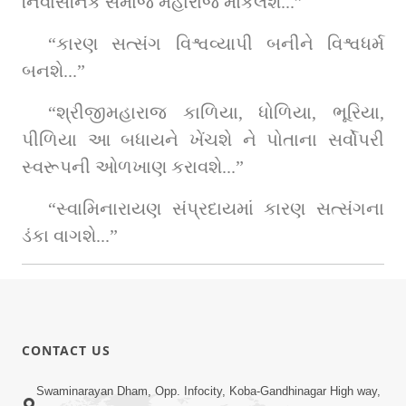
નિર્વાસનિક સમાજ મહારાજ મોકલશે...”
“કારણ સત્સંગ વિશ્વવ્યાપી બનીને વિશ્વધર્મ 
બનશે...”
“શ્રીજીમહારાજ કાળિયા, ધોળિયા, ભૂરિયા, 
પીળિયા આ બધાયને ખેંચશે ને પોતાના સર્વોપરી 
સ્વરૂપની ઓળખાણ કરાવશે...”
“સ્વામિનારાયણ સંપ્રદાયમાં કારણ સત્સંગના 
ડંકા વાગશે...”
CONTACT US
Swaminarayan Dham, Opp. Infocity, Koba-Gandhinagar High way,