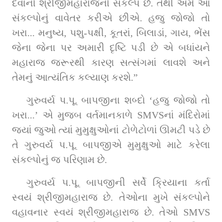
દેવાનો શ્રીજીમહારાજનો સંકલ્પ છે. તેથી અમે આ 
સંકલ્પોનું વાવેતર કરીએ છીએ. હજુ જોજો તો 
ખરા... મનુષ્ય, પશુ-પક્ષી, કૂતરાં, બિલાડાં, ગાય, ભેંસ 
જેના જેના પર અમારી દૃષ્ટિ પડી છે એ બધાંયને 
મહારાજ જરૂરથી કારણ સત્સંગમાં લાવશે અને 
તેમનું આત્યંતિક કલ્યાણ કરશે.”
ગુરુવર્ય પ.પૂ. બાપજીના શબ્દો ‘હજુ જોજો તો 
ખરા...’ એ મુજબ વર્તમાનકાળે SMVSનાં મંદિરોમાં 
જ્યાં જુઓ ત્યાં મુમુક્ષુઓનાં ટોળેટોળાં ઊમટી પડે છે 
તે ગુરુવર્ય પ.પૂ. બાપજીએ મુમુક્ષુઓ માટે કરેલા 
સંકલ્પોનું જ પરિણામ છે.
ગુરુવર્ય પ.પૂ. બાપજીની સર્વે ક્રિયાના કર્તા 
સ્વયં શ્રીજીમહારાજ છે. તેઓના મુખે સંકલ્પોને 
વહાવનાર સ્વયં શ્રીજીમહારાજ છે. તેઓ SMVS 