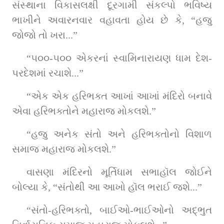
સંસ્થાના વિકાસલક્ષી દૂરગામી સંકલ્પો ભવિષ્ય 
ભાખીને અવારનવાર વહાવતા હોય છે કે, “હજુ 
જોજો તો ખરા...”
“૫૦૦-૫૦૦ એકરનાં સ્વામિનારાયણ ધામ દેશ-
પરદેશમાં રચાશે...”
“એક એક હરિભક્ત આખાં આખાં મંદિરો બનાવે 
એવા હરિભક્તોને મહારાજ મોકલશે.”
“હજુ અનેક સંતો અને હરિભક્તોનો વિશાળ 
સમાજ મહારાજ મોકલશે.”
વાસણા મંદિરનો મૂર્તિધામ સભાહૉલ જોઈને 
બોલ્યા કે, “સંતોથી આ આખો હૉલ ભરાઈ જશે...”
“સંતો-હરિભક્તો, બાઈઓ-ભાઈઓનો અદ્‌ભુત 