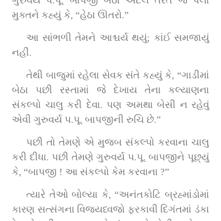
મુક્તને કહ્યું કે, “હેઠા ઊતરો.”
આ સાંભળી તેમને આશ્ચર્ય થયું; કાંઈ સમજાયું 
નહીં.
તેથી બાજુમાં રહેલા સેવક સંતે કહ્યું કે, “ગાડીમાં 
બેઠા પછી રસ્તામાં જે દેખાય તેના કલ્યાણના 
સંકલ્પો ચાલુ કરી દેવા. પણ અમથા બેસી ન રહેવું 
એવી ગુરુવર્ય પ.પૂ. બાપજીની રુચિ છે.”
પછી તો તેમણે એ મુજબ સંકલ્પો કરવાના ચાલુ 
કરી દીધા. પછી તેમણે ગુરુવર્ય પ.પૂ. બાપજીને પૂછ્યું 
કે, “બાપજી ! આ સંકલ્પો કેમ કરવાના ?”
ત્યારે તેઓ બોલ્યા કે, “અનંતકોટિ બ્રહ્માંડોમાં 
કારણ સત્સંગના વિજયધ્વજો ફરકાવી દિગંતમાં ડંકા 