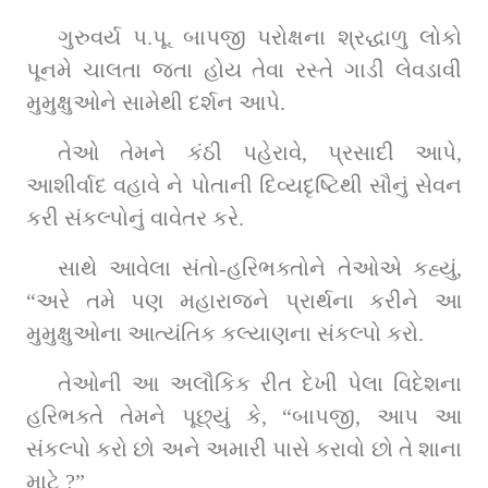
ગુરુવર્ય પ.પૂ. બાપજી પરોક્ષના શ્રદ્ધાળુ લોકો 
પૂનમે ચાલતા જતા હોય તેવા રસ્તે ગાડી લેવડાવી 
મુમુક્ષુઓને સામેથી દર્શન આપે.
તેઓ તેમને કંઠી પહેરાવે, પ્રસાદી આપે, 
આશીર્વાદ વહાવે ને પોતાની દિવ્યદૃષ્ટિથી સૌનું સેવન 
કરી સંકલ્પોનું વાવેતર કરે.
સાથે આવેલા સંતો-હરિભક્તોને તેઓએ કહ્યું, 
“અરે તમે પણ મહારાજને પ્રાર્થના કરીને આ 
મુમુક્ષુઓના આત્યંતિક કલ્યાણના સંકલ્પો કરો.
તેઓની આ અલૌકિક રીત દેખી પેલા વિદેશના 
હરિભક્તે તેમને પૂછ્યું કે, “બાપજી, આપ આ 
સંકલ્પો કરો છો અને અમારી પાસે કરાવો છો તે શાના 
માટે ?” 