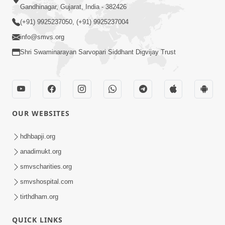
Gandhinagar, Gujarat, India - 382426
(+91) 9925237050, (+91) 9925237004
info@smvs.org
Shri Swaminarayan Sarvopari Siddhant Digvijay Trust
OUR WEBSITES
hdhbapji.org
anadimukt.org
smvscharities.org
smvshospital.com
tirthdham.org
QUICK LINKS