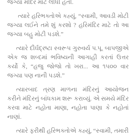
જગ્યા મંદિર માટે લીધી હતી.
 ત્યારે હરિભક્તોએ કહ્યું, “સ્વામી, આવડી મોટી 
જગ્યા લઈને તમે શું કરશો ? હરિમંદિર માટે તો આ 
જગ્યા બહુ મોટી પડશે.”
ત્યારે દીર્ઘદ્રષ્ટા સ્વરૂપ ગુરુવર્ય પ.પૂ. બાપજીએ 
એક જ શબ્દમાં ભવિષ્યની આગાહી કરતાં ઉત્તર 
કર્યો કે, “હજુ જોજો તો ખરા... આ ૧૫૦૦ વાર 
જગ્યા પણ નાની પડશે.”
ત્યારબાદ ત્રણ માળના મંદિરનું આયોજન 
કરીને મંદિરનું બાંધકામ શરૂ કરાવ્યું. એ સમયે મંદિર 
કરવા માટે નહોતા માણા, નહોતા પાણા કે નહોતાં 
નાણાં.
ત્યારે ફરીથી હરિભક્તોએ કહ્યું, “સ્વામી, તમારી 