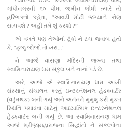
ગાંધીનગરની ૬૦ વીઘા જમીન લીધી ત્યારે તો 
હરિભક્તો કહેતા, “આવડી મોટી જગ્યાને કોણ 
સાચવશે ? અહીં તમે શું કરશો ?”
એ વખતે પણ તેઓનો ટૂંકો ને ટચ જવાબ હતો 
કે, “હજુ જોજો તો ખરા...”
ને આજે વાસણા મંદિરની જગ્યા તથા 
સ્વામિનારાયણ ધામ સંકુલ બંને નાનાં પડે છે.
અરે, આજે એ સ્વામિનારાયણ ધામ આખી 
સંસ્થાનું સંચાલન કરતું ઇન્ટરનૅશનલ હેડક્વાર્ટર 
(વડુંમથક) બની ગયું અને અનંતને મુમુક્ષુ કરી મુક્ત 
સ્થિતિ પમાડવા માટેનું આધ્યાત્મિક ઇન્ટરનૅશનલ 
હેડક્વાર્ટર બની ગયું છે. આ સ્વામિનારાયણ ધામ 
આજે શ્રીજીમહારાજના સિદ્ધાંતો ને સંકલ્પોના 