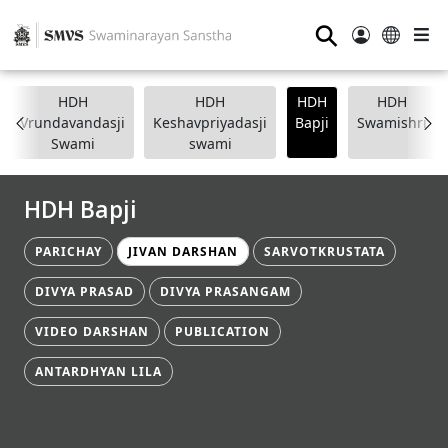
⚲
HDH
HDH
HDH
HDH
Vrundavandasji
Keshavpriyadasji
Bapji
Swamishri
Swami
swami
HDH Bapji
PARICHAY
JIVAN DARSHAN
SARVOTKRUSTATA
DIVYA PRASAD
DIVYA PRASANGAM
VIDEO DARSHAN
PUBLICATION
ANTARDHYAN LILA