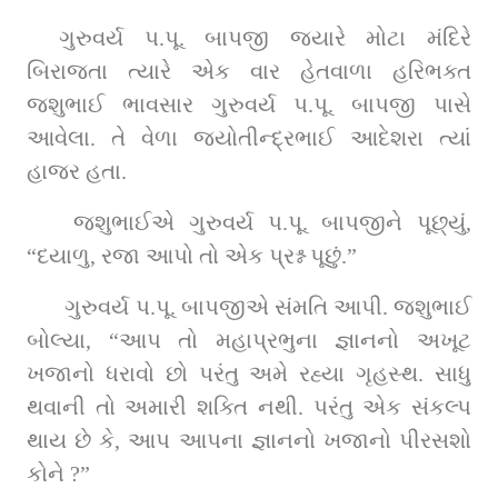
ગુરુવર્ય પ.પૂ. બાપજી જ્યારે મોટા મંદિરે 
બિરાજતા ત્યારે એક વાર હેતવાળા હરિભક્ત 
જશુભાઈ ભાવસાર ગુરુવર્ય પ.પૂ. બાપજી પાસે 
આવેલા. તે વેળા જ્યોતીન્દ્રભાઈ આદેશરા ત્યાં 
હાજર હતા.
 જશુભાઈએ ગુરુવર્ય પ.પૂ. બાપજીને પૂછ્યું, 
“દયાળુ, રજા આપો તો એક પ્રશ્ન પૂછું.”
 ગુરુવર્ય પ.પૂ. બાપજીએ સંમતિ આપી. જશુભાઈ 
બોલ્યા, “આપ તો મહાપ્રભુના જ્ઞાનનો અખૂટ 
ખજાનો ધરાવો છો પરંતુ અમે રહ્યા ગૃહસ્થ. સાધુ 
થવાની તો અમારી શક્તિ નથી. પરંતુ એક સંકલ્પ 
થાય છે કે, આપ આપના જ્ઞાનનો ખજાનો પીરસશો 
કોને ?”