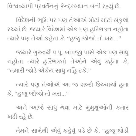
વિશ્વવ્યાપી પ્રવર્તનનું કેન્દ્રસ્થાન બની રહ્યું છે.
વિદેશની ભૂમિ પર પણ તેઓએ મોટાં મોટાં સંકુલો 
રચ્યાં છે. જ્યારે વિદેશમાં એક પણ હરિભક્ત નહોતા 
ત્યારે પણ તેઓ કહેતા કે, “હજુ જોજો તો ખરા...”
જ્યારે ગુરુવર્ય પ.પૂ. બાપજી પાસે એક પણ સાધુ 
નહોતા ત્યારે હરિભક્તો તેઓને એવું કહેતા કે, 
“તમારી જોડે એકેય સાધુ નહિ ટકે.”
ત્યારે પણ તેઓએ આ જ શબ્દો ઉચ્ચાર્યા હતા 
કે, “હજુ જોજો તો ખરા...”
અને આજે સાધુ થવા માટે મુમુક્ષુઓની કતાર 
ખડી રહે છે.
તેમને સામેથી એવું કહેવું પડે છે કે, “હજુ થોડી 