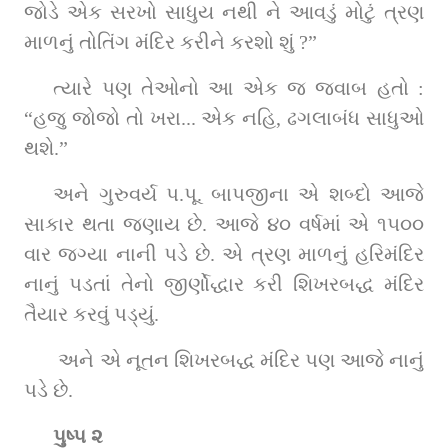
જોડે એક સરખો સાધુય નથી ને આવડું મોટું ત્રણ 
માળનું તોતિંગ મંદિર કરીને કરશો શું ?”
ત્યારે પણ તેઓનો આ એક જ જવાબ હતો : 
“હજુ જોજો તો ખરા... એક નહિ, ઢગલાબંધ સાધુઓ 
થશે.”
અને ગુરુવર્ય પ.પૂ. બાપજીના એ શબ્દો આજે 
સાકાર થતા જણાય છે. આજે ૪૦ વર્ષમાં એ ૧૫૦૦ 
વાર જગ્યા નાની પડે છે. એ ત્રણ માળનું હરિમંદિર 
નાનું પડતાં તેનો જીર્ણોદ્ધાર કરી શિખરબદ્ધ મંદિર 
તૈયાર કરવું પડ્યું.
 અને એ નૂતન શિખરબદ્ધ મંદિર પણ આજે નાનું 
પડે છે.
પુષ્પ ૨