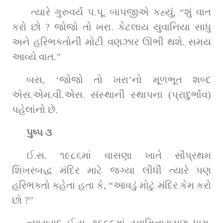
 ત્યારે ગુરુવર્ય પ.પૂ. બાપજીએ કહ્યું, “શું વાત 
કરો છો ? જોજો તો ખરા. કેટલાય યુવાનિયા સાધુ 
અને હરિભક્તોની મોટી વણઝાર ઊભી થશે. સમય 
આવ્યે વાત.”
બસ, ‘જોજો તો ખરા’નો મૂળભૂત શબ્દ 
એસ.એમ.વી.એસ. સંસ્થાની સ્થાપના (પ્રાદુર્ભાવ) 
પહેલાંનો છે.
પુષ્પ ૩
ઈ.સ. ૧૯૮૬માં વાસણા ખાતે સૌપ્રથમ 
શિખરબદ્ધ મંદિર માટે જગ્યા લીધી ત્યારે પણ 
હરિભક્તો કહેતા હતા કે, “આવડું મોટું મંદિર કેમ કરો 
છો ?”
ત્યારબાદ ઈ.સ. ૧૯૯૯માં સ્વામિનારાયણ ધામ, 