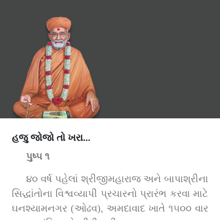
હજુ જોજો તો ખરા...
પુષ્પ ૧
૪૦ વર્ષ પહેલાં શ્રીજીમહારાજ અને બાપાશ્રીના 
સિદ્ધાંતોના વિશ્વવ્યાપી પ્રચારનો પ્રારંભ કરવા માટે 
ઘનશ્યામનગર (ઓઢવ), અમદાવાદ ખાતે ૧૫૦૦ વાર 