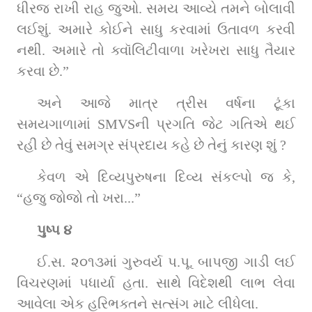
ધીરજ રાખી રાહ જુઓ. સમય આવ્યે તમને બોલાવી 
લઈશું. અમારે કોઈને સાધુ કરવામાં ઉતાવળ કરવી 
નથી. અમારે તો ક્વૉલિટીવાળા ખરેખરા સાધુ તૈયાર 
કરવા છે.”
અને આજે માત્ર ત્રીસ વર્ષના ટૂંકા 
સમયગાળામાં SMVSની પ્રગતિ જેટ ગતિએ થઈ 
રહી છે તેવું સમગ્ર સંપ્રદાય કહે છે તેનું કારણ શું ?
કેવળ એ દિવ્યપુરુષના દિવ્ય સંકલ્પો જ કે, 
“હજુ જોજો તો ખરા...”
પુષ્પ ૪
ઈ.સ. ૨૦૧૩માં ગુરુવર્ય પ.પૂ. બાપજી ગાડી લઈ 
વિચરણમાં પધાર્યા હતા. સાથે વિદેશથી લાભ લેવા 
આવેલા એક હરિભક્તને સત્સંગ માટે લીધેલા.