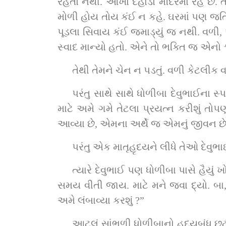
રહેતો નથી. આખો દહાડો મંદિરમાં રહે છે.
મોળી હોય તોય કંઈ ન કહે. ઘરમાં પણ જતિની 
પૂડલા સિવાય કંઈ જમાડ્યું જ નથી. વળી,
સ્વાદ માન્યો હતો. એને તો ભક્તિ જ એનો શ
તેથી તેમને ચેન ન પડતું. વળી કેટલીક વ
પરંતુ સાથે સાથે ધોળીબા દેવુભાઈના સ્
માટે અમે ગમે તેટલા પ્રયત્ન કરીશું તોપ
આવ્યા છે, એમના અર્થે જ એમનું જીવન છે
પરંતુ એક માતૃહૃદયને લીધે તેઓ દેવુભા
ત્યારે દેવુભાઈ પણ ધોળીબા પાસે હૈયું
સમય વીતી જાય. માટે મને જવા દ્યો. બા, મ
અમે લંબાવ્યા કરશું ?”
આટલું સાંભળી ધોળીબાનો હૃદયબંધ છૂટ