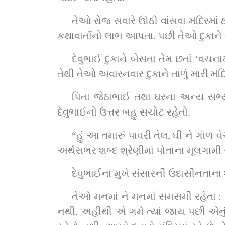
તેઓ રોજ સવારે ઊઠી વાંસવા મંદિરમાં 
કથાવાર્તાનો લાભ આપતા. પછી તેઓ દુકાને 
દેવુભાઈ દુકાને બેસતા તેમ છતાં ‘વચન
તેથી તેઓ અવારનવાર દુકાને તાળું મારી મંદિ
પિતા જેઠાભાઈ તથા ઘરના અન્ય સભ્યોન
દેવુભાઈનો ઉત્તર બહુ સચોટ રહેતો.
“હું આ તમારું પાવરી તેલ, ઘી ને ગૉળ વેચ
અર્થસભર શબ્દ શ્રેણીમાં પોતાના મૂલગામ
દેવુભાઈના મુખે સંસારની ઉદાસીનતાના 
તેઓ મનમાં ને મનમાં સમસમી રહેતા : “મા
નથી. અહીંથી એ ગમે ત્યાં જાય પછી એનું શ