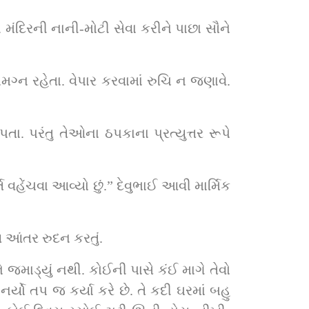
ંદિરની નાની-મોટી સેવા કરીને પાછા સૌને 
્ન રહેતા. વેપાર કરવામાં રુચિ ન જણાવે. 
 પરંતુ તેઓના ઠપકાના પ્રત્યુત્તર રૂપે 
તિ વહેંચવા આવ્યો છું.” દેવુભાઈ આવી માર્મિક 
 આંતર રુદન કરતું.
 જમાડ્યું નથી. કોઈની પાસે કંઈ માગે તેવો 
યો તપ જ કર્યા કરે છે. તે કદી ઘરમાં બહુ 