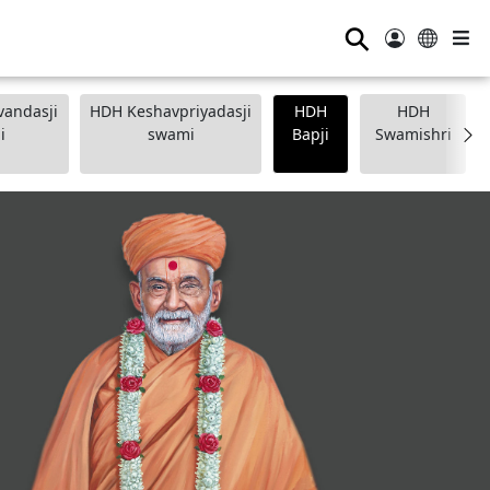
⚲
andasji
HDH Keshavpriyadasji
HDH
HDH
i
swami
Bapji
Swamishri