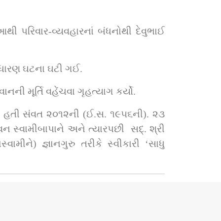
આથી પરિવાર-વ્યવહારનાં બંધનોથી દેવુભાઈ 
સાધારણ ઘટના ઘટી ગઈ.
ની મૂર્તિ વહેંચવા ગૃહત્યાગ કર્યો.
 ઘડી હતી સંવત ૨૦૧૨ની (ઈ.સ. ૧૯૫૬ની). ૨૩ 