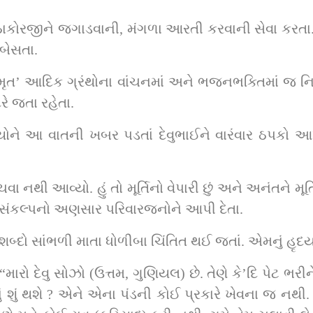
ઠાકોરજીને જગાડવાની, મંગળા આરતી કરવાની સેવા કરતા. મ
બેસતા.
ામૃત’ આદિક ગ્રંથોના વાંચનમાં અને ભજનભક્તિમાં જ નિમગ
રે જતા રહેતા.
ે આ વાતની ખબર પડતાં દેવુભાઈને વારંવાર ઠપકો આપતા.
વા નથી આવ્યો. હું તો મૂર્તિનો વેપારી છું અને અનંતને મૂર્
ી સંકલ્પનો અણસાર પરિવારજનોને આપી દેતા.
શબ્દો સાંભળી માતા ધોળીબા ચિંતિત થઈ જતાં. એમનું હૃદય
રો દેવુ સોઝો (ઉત્તમ, ગુણિયલ) છે. તેણે કે’દિ પેટ ભરીને
ું થશે ? એને એના પંડની કોઈ પ્રકારે ખેવના જ નથી. નર્