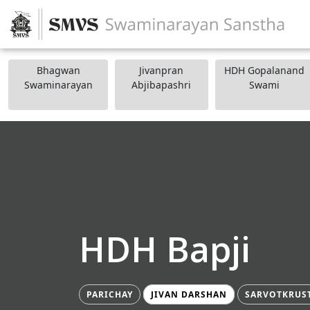
Bhagwan
Jivanpran
HDH Gopalanand
Swaminarayan
Abjibapashri
Swami
HDH Bapji
PARICHAY
JIVAN DARSHAN
SARVOTKRUS