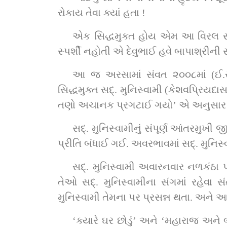
રોકાય તેવા ક્યાં હતા !
એક સિદ્ધમુક્ત હોય એમ આ વિરલ સ્વરૂપ 
સ્પર્શી નહોતી એ દેવુભાઈ હવે બાપાશ્રીની 
આ જ અરસામાં સંવત ૨૦૦૮માં (ઈ.સ
સિદ્ધમુક્ત સદ્‌. મુનિસ્વામી (કેશવપ્રિયદાસજી સ્વામી)નો દેવુભાઈને ભેટો થયો. જાણે ‘પ્રથમની પ્રીત હતી ને પ્રથમ મેળાપ થયો, દીપક જે પ્રેમ 
સદ્‌. મુનિસ્વામીનું સંપૂર્ણ આંતરમુખી જીવન, ઠરેલપણું અને સાધુતાના સોળે શણગારથી શોભતી સૌમ્ય મૂર્તિનાં દર્શન થતાં દેવુભાઈને અસાધારણ 
પ્રીતિ બં
સદ્‌. મુનિસ્વામી અવારનવાર નળકંઠા પધારતા ત્યારે તેઓ બધું ગૌણ કરી સ્વામીના સાંનિધ્યમાં રહેવા તથા જોગ-સમાગમ માટે પહોંચી જતા. 
તેઓ સદ્‌. મુનિસ્વામીના સંગમાં રહેવા સંતમંડળની પ્રેમપૂર્વક તનતોડ સેવા કરવા મંડી પડતા. એમની સેવા-ભક્તિની અતૂટ શ્રદ્ધાથી સદ્‌. 
મુનિસ્વામી તેમના પર પ્રસન્ન થતા. અને આ 
‘ક્યારે ઘર છોડું’ અને ‘મહારાજ અને 