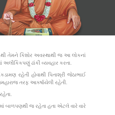
તેથી તેમને કિશોર અવસ્થાથી જ આ લોકનાં 
તાં અલૌકિકપણું ઢાંકી વ્યવહાર કરતા.
કડામણ રહેતી હોવાથી પિતાશ્રી જેઠાભાઈ 
રીજીમહારાજ તરફ આકર્ષાયેલી રહેતી.
રહેતા.
માં બાળપણથી જ રહેતા હતા એટલે વારે વારે 