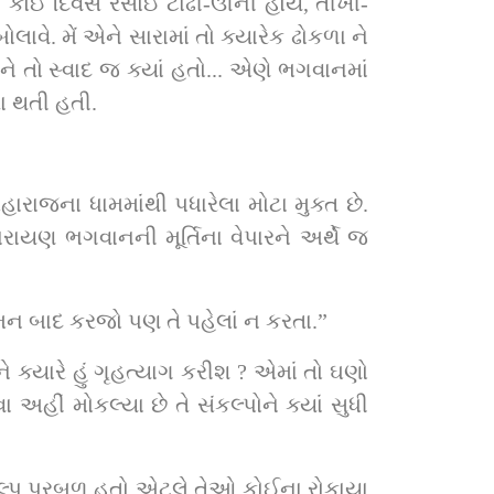
 લે. કોઈ દિવસ રસોઈ ટાઢી-ઊની હોય, તીખી-
વે. મેં એને સારામાં તો ક્યારેક ઢોકળા ને 
તો સ્વાદ જ ક્યાં હતો... એણે ભગવાનમાં 
તા થતી હતી.
ારાજના ધામમાંથી પધારેલા મોટા મુક્ત છે. 
રાયણ ભગવાનની મૂર્તિના વેપારને અર્થે જ 
ંતગમન બાદ કરજો પણ તે પહેલાં ન કરતા.”
 ક્યારે હું ગૃહત્યાગ કરીશ ? એમાં તો ઘણો 
હીં મોકલ્યા છે તે સંકલ્પોને ક્યાં સુધી 
કલ્પ પ્રબળ હતો એટલે તેઓ કોઈના રોકાયા 