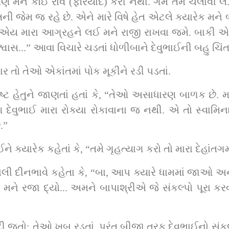
 તેણે મને કોઈ રાવ (ફરિયાદ) કરી નથી. ગમે તેમ ચલાવી
જેમ જ રહે છે. એને મારે વિષે હેત એટલે ક્યારેક મને બોલા
 એય મારા આગ્રહને લઈ મને રાજી રાખવા જમે. બાકી એને 
્વાસ...” આવા વિચારે ચડતાં ધોળીબાને દેવુભાઈની બહુ ચિં
ાર તો તેઓ એકાંતમાં પોક મૂકીને રડી પડતાં.
પષ્ટ હેતુને જાણતાં હતાં કે, “તેઓ અસાધારણ બાળક છે. મહ
ણ દેવુભાઈ મારા રોક્યા રોકાવાના જ નથી. એ તો સ્વામિના
.”
ઈને ક્યારેક કહેતાં કે, “તમે ગૃહત્યાગ કરો તો મારા દેહા
 ખોલી દીનભાવે કહેતા કે, “બા, આપ ક્યારે ધામમાં જાઓ અને
ને રજા દ્યો... અમને બાપાશ્રીએ જે સંકલ્પો પૂરા કરવા અ
ી જતો; તેઓ ખૂબ રડતાં. પરંતુ બીજી તરફ દેવુભાઈનો સં