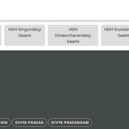
HDH Nirgundasji
HDH
HDH Vrundav
Swami
Ishwarcharandasji
Swam
Swami
TATA
DIVYA PRASAD
DIVYA PRASANGAM