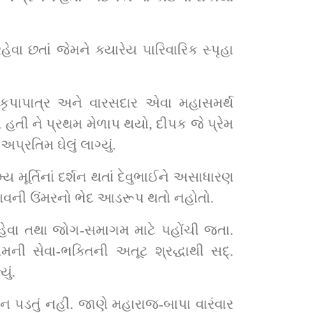
વા છતાં જેમને ક્યારેય પારિવારિક સ્પૃહા 
પાપાત્ર અને વારસદાર એવા મહાસમર્થ 
ઈને સદ્‌. મુનિસ્વામીનું અનન્ય-અપ્રતિમ ઘેલું લાગ્યું.
 હોવા છતાં અવરભાવની ઉંમરનો ભેદ આડરૂપ થતો નહોતો.
ું.
ન પડતું નહીં. જાણે મહારાજ-બાપા વારંવાર 