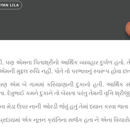
YAN LILA
તી. પણ એમના પિતાશ્રીનો આર્થિક વ્યવહાર દુર્બળ હતો. 
ં એમની મુદ્દલ રુચિ નહીં. પોતે તો પરભાવનું સ્વરૂપ હોવા છ
વાસણ એમ બે ગામમાં કરિયાણાની દુકાનો હતી. આર્થિક સં
ા. દેવુભાઈ કમને દુકાને તો બેસતા પરંતુ તેમની વૃત્તિ શ્
ા મેડા ઉપર નાની ઓરડી જેવું હતું તેમાં ધ્યાન કરવા જતા 
પ્રદાયમાં એક નૂતન ક્રાંતિના સર્જક હતા ને એના વિચારો