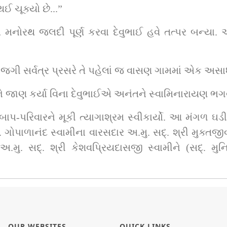
ઈ ચૂક્યો છે...”
 એ મનોરથ જલદી પૂર્ણ કરવા દેવુભાઈ હવે તત્પર બન્યા. 
તાજગી સર્વત્ર પ્રસરે તે પહેલાં જ વાસણ ગામમાં એક અ
ને જાણ કર્યા વિના દેવુભાઈએ અનંતને સ્વામિનારાયણ ભગવાન
ે માબાપ-પરિવારને મૂકી ત્યાગાશ્રમ સ્વીકાર્યો. આ મંગળ
ગુરુ તરીકે સ્વીકારી ‘સાધુ 
OUR WEBSITES
QUICK LINKS