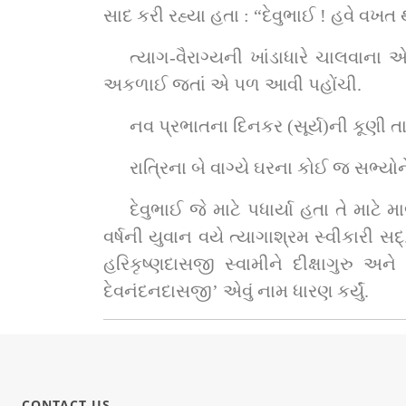
સાદ કરી રહ્યા હતા : “દેવુભાઈ ! હવે વખત થ
ત્યાગ-વૈરાગ્યની ખાંડાધારે ચાલવાના
અકળાઈ જતાં એ પળ આવી પહોંચી.
નવ પ્રભાતના દિનકર (સૂર્ય)ની કૂણી 
રાત્રિના બે વાગ્યે ઘરના કોઈ જ સભ્યો
દેવુભાઈ જે માટે પધાર્યા હતા તે માટ
વર્ષની યુવાન વયે ત્યાગાશ્રમ સ્વીકારી સદ્‌. ગોપાળાનંદ સ્વામીના વારસદાર અ.મુ. સદ્‌. શ્રી મુક્તજીવન સ્વામીબાપાને અને ત્યારપછી  સદ્‌. શ્રી 
હરિકૃષ્ણદાસજી સ્વામીને દીક્ષાગુરુ અને અ.મુ. સદ્‌. શ્રી કેશવપ્રિયદાસજી સ્વામીને (સદ્‌. મુનિસ્વામીને) જ્ઞાન
દેવનંદનદાસજી’ એવું નામ ધારણ કર્યું.
CONTACT US