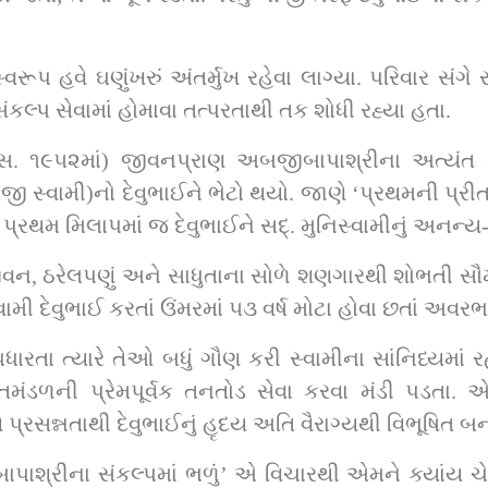
હવે ઘણુંખરું અંતર્મુખ રહેવા લાગ્યા. પરિવાર સંગે રહે
સંકલ્પ સેવામાં હોમાવા તત્પરતાથી તક શોધી રહ્યા હતા.
. ૧૯૫૨માં) જીવનપ્રાણ અબજીબાપાશ્રીના અત્યંત કૃ
તણો અચાનક પ્રગટાઈ ગયો’ એ અનુસાર પ્રથમ મિલાપમાં જ દેવુભા
ધાઈ ગઈ. અવરભાવમાં સદ્‌. મુનિસ્વામી દેવુભાઈ કરતાં ઉંમરમાં ૫૩ વર્ષ મોટા
પ્રસન્નતાથી દેવુભાઈનું હૃદય અતિ વૈરાગ્યથી વિભૂષિત બન્ય
બાપાશ્રીના સંકલ્પમાં ભળું’ એ વિચારથી એમને ક્યાંય ચે