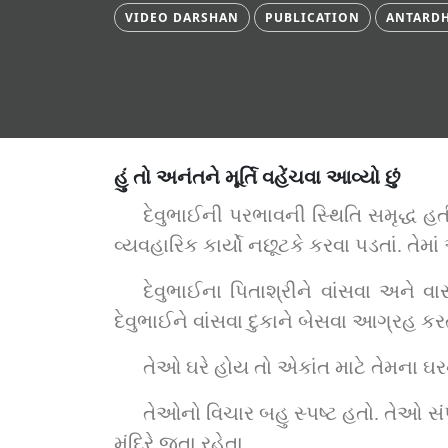
VIDEO DARSHAN
PUBLICATION
ANTARDH
હું તો અનંતને મૂર્તિ વહેંચવા આવ્યો છું
દેવુભાઈની પરભાવની સ્થિતિ સમૃદ્ધ હ
વ્યવહારિક કાર્યો નછૂટકે કરવા પડતાં. તેમા
દેવુભાઈના પિતાશ્રીને વાંસવા અને 
દેવુભાઈને વાંસવા દુકાને બેસવા આગ્રહ કરત
તેઓ ઘરે હોય તો એકાંત માટે તેમના ઘરન
તેઓનો વિચાર બહુ સ્પષ્ટ હતો. તેઓ સં
મંદિરે જતા રહેતા.