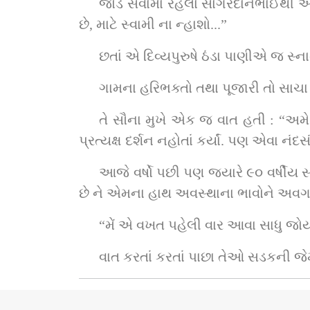
જોડે સેવામાં રહેલા સાગરદાનભાઈથી આ જ
છે, માટે સ્વામી ના ન્હાશો...”
છતાં એ દિવ્યપુરુષે ઠંડા પાણીએ જ સ
ગામના હરિભક્તો તથા પૂજારી તો સાચ
તે સૌના મુખે એક જ વાત હતી : “અમે
પ્રત્યક્ષ દર્શન નહોતાં કર્યાં. પણ એવા
આજે વર્ષો પછી પણ જ્યારે ૯૦ વર્ષીય
છે ને એમના હાથ અવસ્થાના ભાવોને અવગણી
“મેં એ વખત પહેલી વાર આવા સાધુ જોયા
વાત કરતાં કરતાં પાછા તેઓ સડકની જેમ