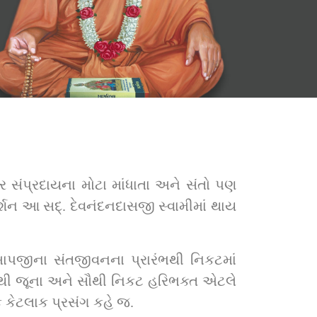
ગ્ર સંપ્રદાયના મોટા માંધાતા અને સંતો પણ 
સ્વામીમાં થાય 
 બાપજીના સંતજીવનના પ્રારંભથી નિકટમાં 
 સૌથી જૂના અને સૌથી નિકટ હરિભક્ત એટલે 
ક કેટલાક પ્રસંગ કહે જ.