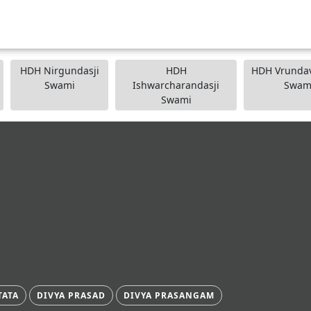
HDH Nirgundasji
HDH
HDH Vrundav
Swami
Ishwarcharandasji
Swam
Swami
TATA
DIVYA PRASAD
DIVYA PRASANGAM