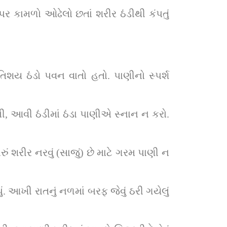
કામળો ઓઢેલો છતાં શરીર ઠંડીથી કંપતું 
તિશય ઠંડો પવન વાતો હતો. પાણીનો સ્પર્શ 
ામી, આવી ઠંડીમાં ઠંડા પાણીએ સ્નાન ન કરો. 
 શરીર નરવું (સાજું) છે માટે ગરમ પાણી ન 
 આખી રાતનું નળમાં બરફ જેવું ઠરી ગયેલું 