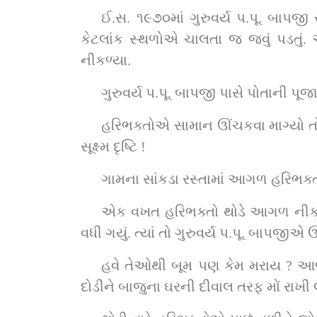
ઈ.સ. ૧૯૭૦માં ગુરુવર્ય પ.પૂ. બાપજી
કેટલાંક સ્થળોએ ચાલતા જ જવું પડતું. એ
નીકળ્યા.
ગુરુવર્ય પ.પૂ. બાપજી પાસે પોતાની પૂ
હરિભક્તોએ સામાન ઊંચકવા માગ્યો તોપણ 
સૂક્ષ્મ દૃષ્ટિ !
ગામના સાંકડા રસ્તામાં આગળ હરિભક્તો
એક વખત હરિભક્તો થોડે આગળ નીકળી 
વધી ગયું. ત્યાં તો ગુરુવર્ય પ.પૂ. બાપજી
હવે તેઓથી બૂમ પણ કેમ મરાય ? આજુબા
દોડીને બાજુના ઘરની દીવાલ તરફ મોં રાખી