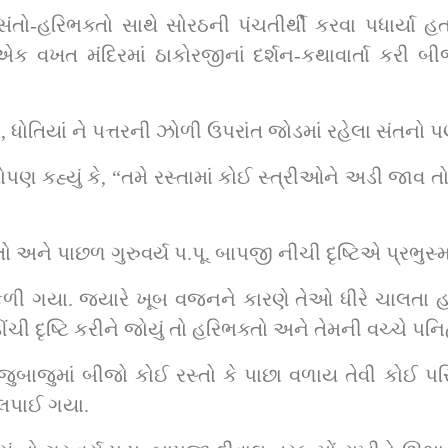
 સંતો-હરિભક્તો સાથે સોરઠની પંચતીર્થી કરવા પધાર્યા 
ક વખત મંદિરમાં ઠાકોરજીનાં દર્શન-કથાવાર્તા કરી બીજા
જા, ધોતિયાં ને પત્તરની ઝોળી ઉપરાંત જોડમાં રહેલા સંતન
કહ્યું કે, “તમે રસ્તામાં કોઈ સ્ત્રીઓને અડી જાવ તો ગ
 અને પાછળ ગુરુવર્ય પ.પૂ. બાપજી નીચી દૃષ્ટિએ પ્રભુસ
ગયા. જ્યારે ખૂબ વજનને કારણે તેઓ ધીરે ચાલતા હતા
એ ઊંચી દૃષ્ટિ કરીને જોયું તો હરિભક્તો અને તેમની વચ્ચ
જુમાં બીજો કોઈ રસ્તો કે પાછા વળાય તેવી કોઈ પરિસ્થ
 લપાઈ ગયા.