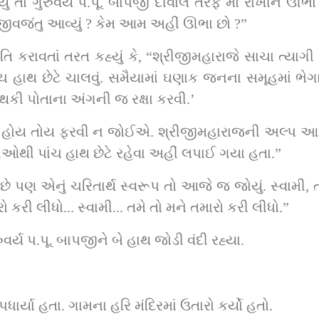
યું તો ગુરુવર્ય પ.પૂ. બાપજી દીવાલ તરફ મોં રાખીને ઊભ
કાંઈ જીવજંતુ આવ્યું ? કેમ આમ અહીં ઊભા છો ?”
તિ કરાવતાં તરત કહ્યું કે, “શ્રીજીમહારાજે સાચા ત્યાગી સા
 પાંચ હાથ છેટે ચાલવું. સમૈયામાં ઘણાક જનના સમૂહમાં ભેગ
શ થકી પોતાના અંગની જ રક્ષા કરવી.’
કાળ હોય તોય ફરવી ન જોઈએ. શ્રીજીમહારાજની અલ્પ આજ્ઞ
રીઓથી પાંચ હાથ છેટે રહેવા અહીં લપાઈ ગયા હતા.”
ળી છે પણ એનું ચરિતાર્થ સ્વરૂપ તો આજે જ જોયું. સ્વામી, 
કરી લીધો... સ્વામી... તમે તો મને તમારો કરી લીધો.”
્ય પ.પૂ. બાપજીને બે હાથ જોડી વંદી રહ્યા.
ાર્યા હતા. ગામના હરિ મંદિરમાં ઉતારો કર્યો હતો.