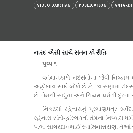
VIDEO DARSHAN
PUBLICATION
ANTARDH
નારદ ઐસી સાચે સંતન કી રીતિ
પુષ્પ ૧
વર્તમાનકાળે નંદસંતોના જેવી નિષ્કામ 
અહોભાવ સાથે બોલે છે કે, “વાસણામાં નંદસંતોની સાચી પ
છે. તેમની સાધુતા અને નિયમ-ધર્મની દૃઢતા
નિકટમાં રહેનારાનું પ્રમાણપત્ર સર્
રહેનારા સંતો-હરિભક્તો તેમના નિષ્કામ ધ
પ.ભ. સાગરદાનભાઈ સ્વામિનારાયણ. તેઓ જ્ય