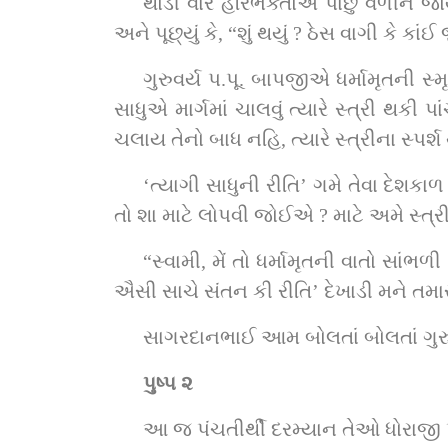
થોડી વારે હરિભક્તોએ પાછું વળીને જો
અને પૂછ્યું કે, “શું થયું ? ઠેસ વાગી કે 
ગુરુવર્ય પ.પૂ. બાપજીએ ધર્મામૃતની સ્મૃ
સાધુએ માર્ગમાં ચાલવું ત્યારે સ્ત્રી થકી
ચલાય તેનો બાધ નહિ, ત્યારે સ્ત્રીના સ્પર્
‘ત્યાગી સાધુની રીતિ’ ગમે તેવા દેશ
તો શા માટે લોપવી જોઈએ ? માટે અમે સ્ત્
“સ્વામી, મેં તો ધર્મામૃતની વાતો સાંભ
ઐસી સાચે સંતન કી રીતિ’ દેખાડી મને તમારો 
સાગરદાનભાઈ આમ બોલતાં બોલતાં ગુરુવર
પુષ્પ ૨
આ જ પંચતીર્થી દરમ્યાન તેઓ ધોરાજી પધ