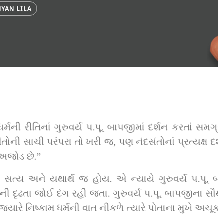
YAN LILA
ધર્મની રીતિનાં ગુરુવર્ય પ.પૂ. બાપજીમાં દર્શન કરતાં સમ
રંપરા તો ખરી જ, પણ નંદસંતોનાં પ્રત્યક્ષ દર્શન આ સદ્‌. દેવનંદનદાસજી 
 અજોડ છે.”
વદા સત્ય અને યથાર્થ જ હોય. એ ન્યાયે ગુરુવર્ય પ.પૂ.
ર્મની દૃઢતા જોઈ દંગ રહી જતા. ગુરુવર્ય પ.પૂ. બાપજીના
ારે નિષ્કામ ધર્મની વાત નીકળે ત્યારે પોતાના મુખે અચૂ