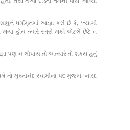
ા હતા. તેથી તેઓ દોડતા તેમની પાસે આવ્યા 
ધુને ધર્મામૃતમાં આજ્ઞા કરી છે કે, ‘ત્યાગી 
ા થયા હોય ત્યારે સ્ત્રી થકી એટલે છેટે ન 
ા પણ ન લોપાય તો અત્યારે તો શક્ય હતું 
તમે તો મુક્તાનંદ સ્વામીના પદ મુજબ ‘નારદ 