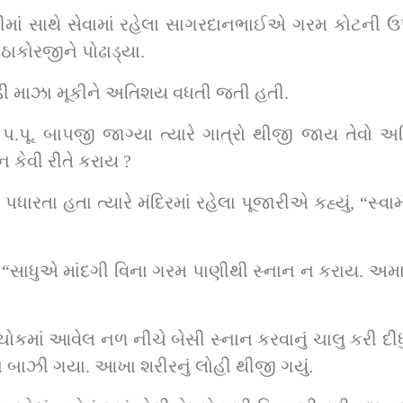
ં સાથે સેવામાં રહેલા સાગરદાનભાઈએ ગરમ કોટની ઉપર 
 ઠાકોરજીને પોઢાડ્યા.
ંડી માઝા મૂકીને અતિશય વધતી જતી હતી.
્ય પ.પૂ. બાપજી જાગ્યા ત્યારે ગાત્રો થીજી જાય તેવો અ
ન કેવી રીતે કરાય ?
 પધારતા હતા ત્યારે મંદિરમાં રહેલા પૂજારીએ કહ્યું, “સ્વ
 “સાધુએ માંદગી વિના ગરમ પાણીથી સ્નાન ન કરાય. અમારું
કમાં આવેલ નળ નીચે બેસી સ્નાન કરવાનું ચાલુ કરી દીધું.
ા બાઝી ગયા. આખા શરીરનું લોહી થીજી ગયું.