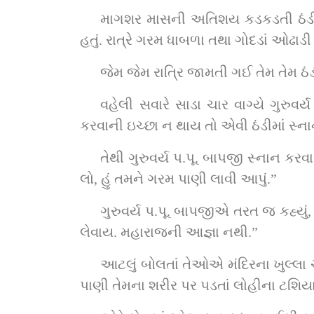
માગશર માસની અતિશય કડકડતી ઠંડીમા
હતું. રાત્રે ગરમ ધાબળા તથા ગોદડાં ઓઢાડી
જેમ જેમ રાત્રિ જામતી ગઈ તેમ તેમ ઠ
વહેલી સવારે સાડા ચાર વાગ્યે ગુરુવર
કરવાની ઇચ્છા ન થાય તો એવી ઠંડીમાં સ્ના
તેથી ગુરુવર્ય પ.પૂ. બાપજી સ્નાન કરવા
લો, હું તમને ગરમ પાણી લાવી આપું.”
ગુરુવર્ય પ.પૂ. બાપજીએ તરત જ કહ્યું,
લેવાય. મહારાજની આજ્ઞા નથી.”
આટલું બોલતાં તેઓએ મંદિરના ખુલ્લા ચો
પાણી તેમના શરીર પર પડતાં લોહીના ટશિય