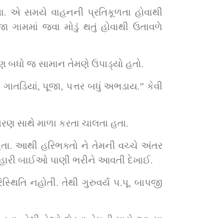
હતા. એ સમયે વાહનની પ્રતિકૂળતા હોવાથી 
 ગામમાં જવા મોડું થતું હોવાથી ઉતાવળે 
ો પણ બધો જ સામાન તેમણે ઉપાડ્યો હતો.
ાતડિયાં, પૂજા, પત્તર બધું અભડાય.” કેવી 
્મરણ સાથે માળા કરતા ચાલતા હતા.
. આથી હરિભક્તો ને તેમની વચ્ચે અંતર 
ે પનિહારી બાઈઓ પાણી ભરીને આવતી દેખાઈ.
િતિ નહોતી. તેથી ગુરુવર્ય પ.પૂ. બાપજી 