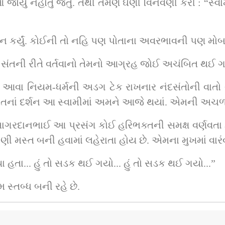
ોયું નહોતું જતું. તેથી તેમણે ઘણી વિનવણી કરી : “સ્વામી
્નાન કર્યું. કોઈની તો નહિ પણ પોતાના અવરભાવની પણ મો
ા સંતની રીતે વર્તવાનો તેમનો આગ્રહ જોઈ અચંબિત થઈ ગ
 આવા નિયમ-ધર્મની અડગ ટેક રાખનાર નંદસંતોની વાતો વા
 નંદસંતનાં દર્શન આ સ્વામીમાં અમને આજે થયાં. એમની અચ
 સાગરદાનભાઈ આ પ્રસંગ કોઈ હરિભક્તની સમક્ષ વર્ણવતા 
 મસ્ત બની હવામાં લહેરાતા હોય છે. એમના મુખમાં વારં
 હતા... હું તો સડક થઈ ગયો... હું તો સડક થઈ ગયો...”
 સ્તબ્ધ બની રહે છે.