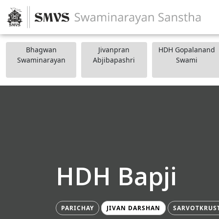
Bhagwan
Jivanpran
HDH Gopalanand
Swaminarayan
Abjibapashri
Swami
HDH Bapji
PARICHAY
JIVAN DARSHAN
SARVOTKRUS