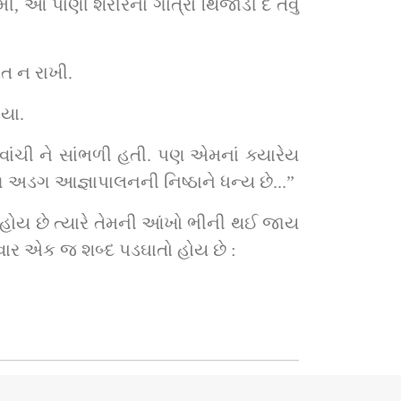
, આ પાણી શરીરનાં ગાત્રો થિજાડી દે તેવું 
બત ન રાખી.
યા.
ંચી ને સાંભળી હતી. પણ એમનાં ક્યારેય 
ળ અડગ આજ્ઞાપાલનની નિષ્ઠાને ધન્ય છે...”
હોય છે ત્યારે તેમની આંખો ભીની થઈ જાય 
વાર એક જ શબ્દ પડઘાતો હોય છે :