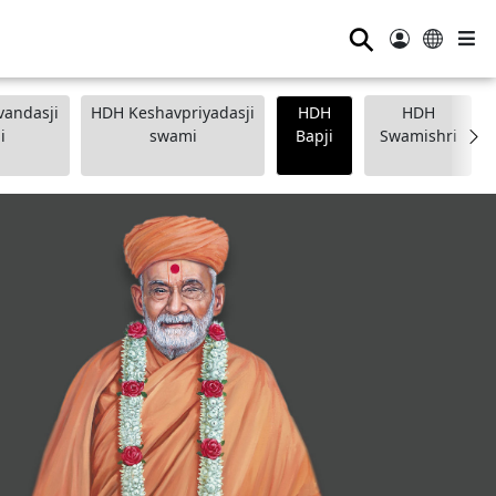
⚲
andasji
HDH Keshavpriyadasji
HDH
HDH
i
swami
Bapji
Swamishri