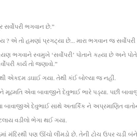
 સર્વોપરી ભગવાન છે.”
 ? એ તો હમણાં પ્રગટ્યા છે... મારા ભગવાન જ સર્વોપરી 
યણ ભગવાને સ્વમુખે ‘સર્વોપરી’ પોતાને કહ્યા છે અને પોતે સ
ર્વોપરી કાર્ય તો જણાવો.”
્નોથી એકદમ ડઘાઈ ગયા. તેથી કંઈ બોલ્યા જ નહીં.
 મૂઢમતિ એવા બાવાજીને દેવુભાઈ ભારે પડ્યા. પછી બાવાજી 
ાવવા બાવાજીએ દેવુભાઈ સાથે અતાર્કિક ને અપ્રમાણિત વાતોન
ટલાય વડીલો ભેગા થઈ ગયા.
ાં મંદિરથી પણ ઊંચો લીમડો છે. તેની ટોચ ઉપર ચડી બંને ન