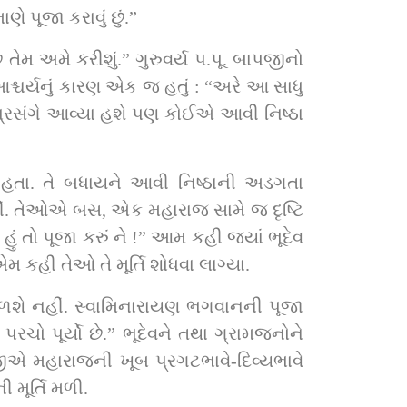
ે પૂજા કરાવું છું.”
તેમ અમે કરીશું.” ગુરુવર્ય પ.પૂ. બાપજીનો 
ચર્યનું કારણ એક જ હતું : “અરે આ સાધુ 
 હતા. તે બધાયને આવી નિષ્ઠાની અડગતા 
ં. તેઓએ બસ, એક મહારાજ સામે જ દૃષ્ટિ 
 તો પૂજા કરું ને !” આમ કહી જ્યાં ભૂદેવ 
એમ કહી તેઓ તે મૂર્તિ શોધવા લાગ્યા.
ે મળશે નહીં. સ્વામિનારાયણ ભગવાનની પૂજા 
રચો પૂર્યો છે.” ભૂદેવને તથા ગ્રામજનોને 
પજીએ મહારાજની ખૂબ પ્રગટભાવે-દિવ્યભાવે 
 મૂર્તિ મળી.