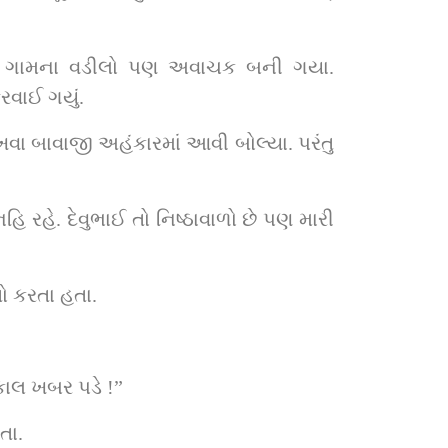
ને ગામના વડીલો પણ અવાચક બની ગયા. 
રવાઈ ગયું.
ા બાવાજી અહંકારમાં આવી બોલ્યા. પરંતુ 
િ રહે. દેવુભાઈ તો નિષ્ઠાવાળો છે પણ મારી 
ો કરતા હતા.
કાલ ખબર પડે !”
તા.