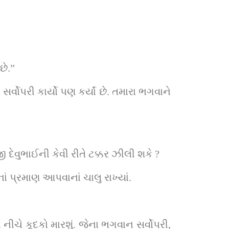
છે.”
ર્વોપરી કાર્યો પણ કર્યાં છે. તમારા ભગવાને 
દેવુભાઈની કેવી રીતે ટક્કર ઝીલી શકે ?
ાં પ્રમાણ આપવાનાં ચાલુ રાખ્યાં.
ીચે કૂદકો મારશું. જેના ભગવાન સર્વોપરી, 