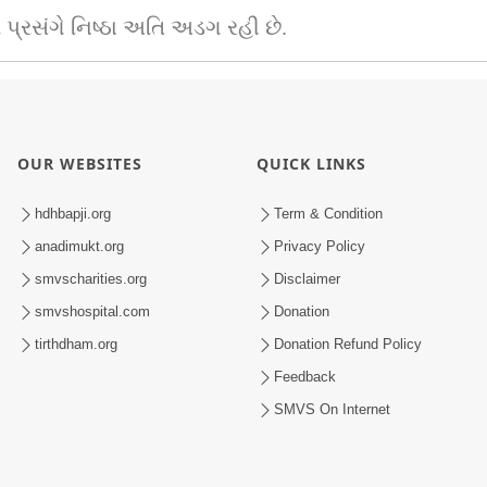
પ્રસંગે નિષ્ઠા અતિ અડગ રહી છે.
OUR WEBSITES
QUICK LINKS
hdhbapji.org
Term & Condition
anadimukt.org
Privacy Policy
smvscharities.org
Disclaimer
smvshospital.com
Donation
tirthdham.org
Donation Refund Policy
Feedback
SMVS On Internet