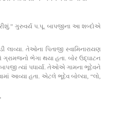
શું.” ગુરુવર્ય પ.પૂ. બાપજીના આ શબ્દોએ 
બાપજી ત્યાં પધાર્યા. તેઓએ ગામના ભૂદેવને 
માં આવ્યા હતા. એટલે ભૂદેવ બોલ્યા, “લો, 
”