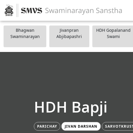
Bhagwan
Jivanpran
HDH Gopalanand
Swaminarayan
Abjibapashri
Swami
HDH Bapji
PARICHAY
JIVAN DARSHAN
SARVOTKRUS