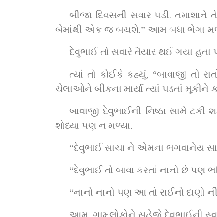
બીજા દિવસની સવાર પડી. તમાશાને તેડુ
બેમાંથી એક જ બચશે.” આમ બધા ભેગા મળ
દેવુભાઈ તો સવારે તૈયાર થઈ ગયા હતા 
ત્યાં તો કોઈકે કહ્યું, “બાવાજી તો રા
ચેલાઓને બીકના માર્યા ત્યાં પડતાં મૂકીને ક
બાવાજી દેવુભાઈની નિષ્ઠા સામે ટક
શોધ્યા પણ ન મળ્યા.
“દેવુભાઈ સાચા ને એમના ભગવાનેય સાચા
“દેવુભાઈ તો બાવા કરતાં નાનો છે પણ ભ
“નાનો નાનો પણ આ તો રાઈનો દાણો નીસ
આમ, ગામલોકોને સહેજે દેવુભાઈની સ્વ