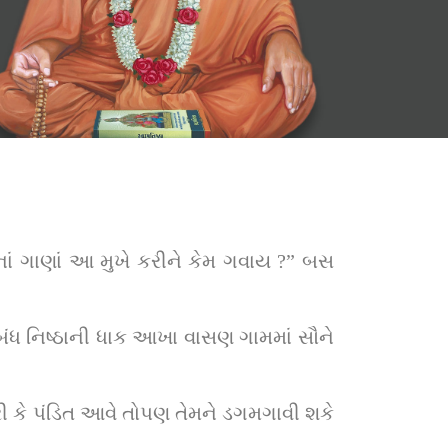
 ગાણાં આ મુખે કરીને કેમ ગવાય ?” બસ 
ધ નિષ્ઠાની ધાક આખા વાસણ ગામમાં સૌને 
્રી કે પંડિત આવે તોપણ તેમને ડગમગાવી શકે 