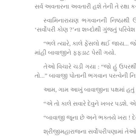
સર્વ અવતારના અવતારી હશે તેની તે રક્ષા ક
સ્વામિનારાયણ ભગવાનની નિષ્ઠાથી
‘સર્વોપરી કોણ ?’ના શબ્દોથી ગુંજતું પરિવ
“ભલે ત્યારે, કાલે ફેંસલો થઈ જાય..
માંહી બાવાજીને ફફડાટ પેસી ગયો.
તેઓ વિચારે ચડી ગયા : “જો હું ઉપરથી ન
તો...” બાવાજી પોતાની ભગવાન પરત્વેની નિ
આમ, ગામ આખું બાવાજીના પક્ષમાં હતું
“એ તો કાલે સવારે દેવુને ખબર પડશે. એના
“બાવાજી જૂના છે અને ભક્તયે ખરા ! દ
શ્રીજીમહારાજના સર્વોપરીપણામાં તેઓન