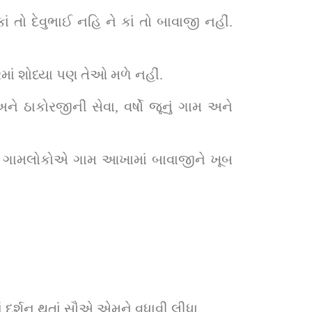
 તો દેવુભાઈ નહિ ને કાં તો બાવાજી નહીં. 
માં શોધ્યા પણ તેઓ મળે નહીં.
અને ઠાકોરજીની સેવા, વર્ષો જૂનું ગામ અને 
. ગામલોકોએ ગામ આખામાં બાવાજીને ખૂબ 
 દર્શન થતાં સૌએ એમને વધાવી લીધા.