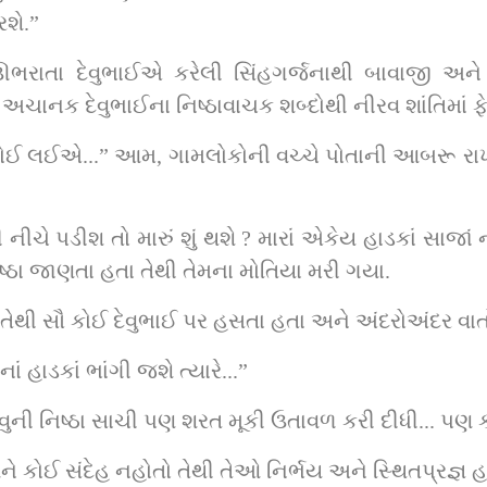
રશે.”
 ઊભરાતા દેવુભાઈએ કરેલી સિંહગર્જનાથી બાવાજી અ
ેશ અચાનક દેવુભાઈના નિષ્ઠાવાચક શબ્દોથી નીરવ શાંતિમાં ફે
. જોઈ લઈએ...” આમ, ગામલોકોની વચ્ચે પોતાની આબરૂ રાખવ
ીચે પડીશ તો મારું શું થશે ? મારાં એકેય હાડકાં સાજાં નહ
ષ્ઠા જાણતા હતા તેથી તેમના મોતિયા મરી ગયા.
 તેથી સૌ કોઈ દેવુભાઈ પર હસતા હતા અને અંદરોઅંદર વાત
ં હાડકાં ભાંગી જશે ત્યારે...”
ેવુની નિષ્ઠા સાચી પણ શરત મૂકી ઉતાવળ કરી દીધી... પણ 
ે કોઈ સંદેહ નહોતો તેથી તેઓ નિર્ભય અને સ્થિતપ્રજ્ઞ હ