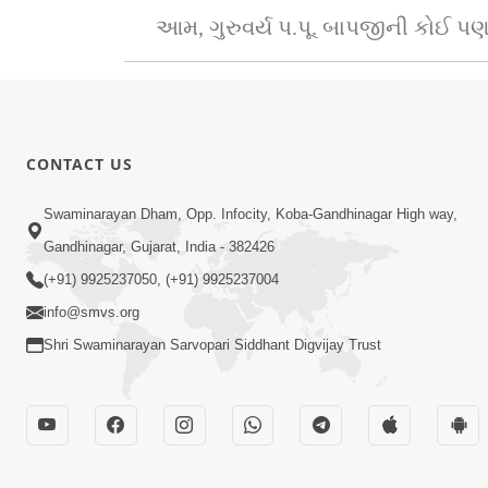
આમ, ગુરુવર્ય પ.પૂ. બાપજીની કોઈ પણ 
CONTACT US
Swaminarayan Dham, Opp. Infocity, Koba-Gandhinagar High way,
Gandhinagar, Gujarat, India - 382426
(+91) 9925237050, (+91) 9925237004
info@smvs.org
Shri Swaminarayan Sarvopari Siddhant Digvijay Trust