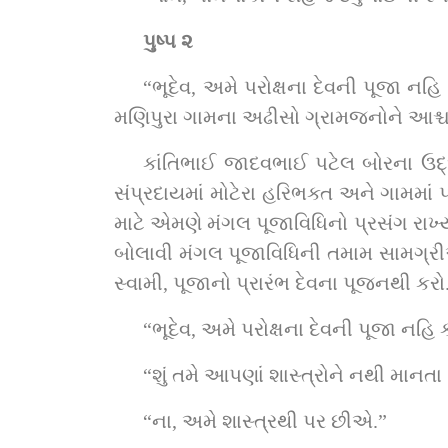
પુષ્પ ૨
“ભૂદેવ, અમે પરોક્ષના દેવની પૂજા ન
મણિપુરા ગામના અઢીસો ગ્રામજનોને આશ્ચર
કાંતિભાઈ જાદવભાઈ પટેલ બોરના ઉદ્‌ઘાટનના પ્રસંગે ગુરુવર્ય પ.પૂ. બાપજીને મણિપુરા ગામે તેડી લાવ્યા. તેઓના પિતાજી સ્વામિનારાયણ 
સંપ્રદાયમાં મોટેરા હરિભક્ત અને ગામમાં પણ આગેવાન હતા. એટલે એમન
માટે એમણે મંગલ પૂજાવિધિનો પ્રસંગ રાખ્યો
બોલાવી મંગલ પૂજાવિધિની તમામ સામગ્રીઓ ત
સ્વામી, પૂજાનો પ્રારંભ દેવના પૂજનથી કરો
“ભૂદેવ, અમે પરોક્ષના દેવની પૂજા નહ
“શું તમે આપણાં શાસ્ત્રોને નથી માનતા
“ના, અમે શાસ્ત્રથી પર છીએ.”