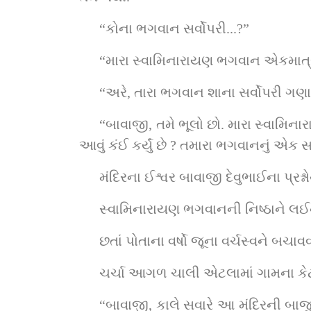
“કોના ભગવાન સર્વોપરી...?”
“મારા સ્વામિનારાયણ ભગવાન એકમાત્ર
“અરે, તારા ભગવાન શાના સર્વોપરી ગણાય
“બાવાજી, તમે ભૂલો છો. મારા સ્વામિનારા
આવું કંઈ કર્યું છે ? તમારા ભગવાનનું એક સ
મંદિરના ઈશ્વર બાવાજી દેવુભાઈના પ્રશ
સ્વામિનારાયણ ભગવાનની નિષ્ઠાને લઈને
છતાં પોતાના વર્ષો જૂના વર્ચસ્વને બચ
ચર્ચા આગળ ચાલી એટલામાં ગામના કે
“બાવાજી, કાલે સવારે આ મંદિરની બાજુમ