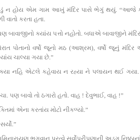
ં ન હોય એમ ગામ આખું મંદિર પાસે ભેગું થયું. “આજે કાં
ી વાતો કરતા હતા.
પણ બાવાજીનો ક્યાંય પત્તો નહોતો. બધાએ બાવાજીને મંદિર
તોરાત પોતાનો વર્ષો જૂનો મઠ (આશ્રમ), વર્ષો જૂનું મંદિર 
્યાંય ચાલ્યા ગયા છે.”
ી શક્યા નહિ એટલે કહેવાય ન રહ્યા ને પલાયન થઈ ગયા
. પણ બાવો તો ઠગારો હતો. વાહ ! દેવુભાઈ, વાહ !”
ક્તિમાં એના કરતાંય મોટો નીકળ્યો.”
ર્યો.”
ામિનારાયણ ભગવાન પરત્વે સર્વોપરીપણાની અડગ નિષ્ઠાનાં