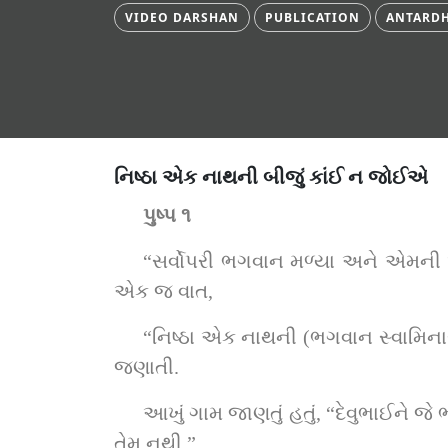
VIDEO DARSHAN
PUBLICATION
ANTARDH
નિષ્ઠા એક નાથની બીજું કાંઈ ન જોઈએ
પુષ્પ ૧
“સર્વોપરી ભગવાન મળ્યા અને એમની 
એક જ વાત,
“નિષ્ઠા એક નાથની (ભગવાન સ્વામિના
જણાતી.
આખું ગામ જાણતું હતું, “દેવુભાઈને જે 
તેમ નથી.”