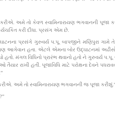
હિ કરીએ. અમે તો કેવળ સ્વામિનારાયણ ભગવાનની પૂજા કરી
્યચકિત કરી દીધા. પ્રસંગ એમ છે.
ા બોર ઉદ્‌ઘાટનમાં અઢીસો ગ્રામજનો ભેગા થયા હતા. બોર ઉદ્‌ઘાટન 
 હતો. મંગલ વિધિનો પ્રારંભ થવાનો હતો ને ગુરુવર્ય પ.પૂ. 
ૈયાર રાખી હતી. પૂજાવિધિ માટે પરોક્ષના દેવને પધરાવવા
.”
િ કરીએ. અમે તો સ્વામિનારાયણ ભગવાનની જ પૂજા કરીશું.
 ?”