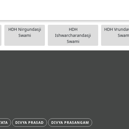
HDH Nirgundasji
HDH
HDH Vrundav
Swami
Ishwarcharandasji
Swam
Swami
TATA
DIVYA PRASAD
DIVYA PRASANGAM