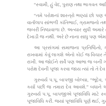
“સ્વામી, હું વેદ, પુરાણ તથા ભાગવત આદિ 
“તમે પરોક્ષનાં શાસ્ત્રો ભણ્યાં છો પ
વાર્તાલાપ સાંભળી કાંતિભાઈ, ગ્રામજનો 
જબરી નિષ્ઠાવાળા છે. અત્યાર સુધી અમારે ત્યાં કેટલાય સાધુઓ આવા બોરન
દેખાડી જ નથી. અરે છે નાના સાધુ પણ એમની
આ પ્રસંગમાં સમાજના પ્રતિષ્ઠિતો,
રાખવામાં કેવું લાગશે એનો કોઈ જ વિચા
રાખી. આ જોઈને સર્વે પણ આભા જ બની ગયા. 
પરોક્ષ દેવની પૂજા કરવા જાય ત્યાં તો તે દ
ગુરુવર્ય પ.પૂ. બાપજી બોલ્યા, “ભૂદે
કર્યા પછી જ તમારા દેવ આવશે.” બધાને એટલ
ગુરુવર્ય પ.પૂ. બાપજીએ પૂજાવિધિ માટે સ
પૂજાવિધિ કરી. જ્યાં પૂજાવિધિ પૂર્ણ થઈ, ગુ