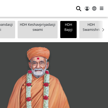
⚲
andasji
HDH Keshavpriyadasji
HDH
HDH
i
swami
Bapji
Swamishri