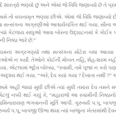
શાસ્ત્રો ભણ્યો છું અને એમાં જે વિધિ જણાવ્યો છે તે પ્રમાણ
ણ અમે તો વચનામૃત ભણ્યા છીએ. એમાં જે વિધિ જણાવ્યો છે 
તથા સત્સંગના અગ્રણીઓ આશ્ચર્યચકિત થઈ ગયા. સૌના આશ્
ા ઉદ્‌ઘાટનમાં કે કોઈક પ્રસંગે આવ્યા હશે પણ કોઈએ આવી નિષ્ઠા 
 નિષ્ઠા ભારે છે.”
 ગામના અગ્રગણ્યો તથા સત્સંગના મોટેરા બધા આવ્યા
ર તેઓએ ન કર્યો. તેઓને કોઈની મોબત નહિ, શેહ-શરમ નહી
એટલામાં ભૂદેવ બોલ્યા, “સ્વામી, તમે પૂજા ન કરો પણ હું
ેવ અદૃશ્ય થઈ ગયા. “અરે, દેવ ક્યાં ગયા ? દેખાતા નથી ?” 
વ, અમે અહીં જ્યાં સુધી છીએ ત્યાં સુધી તમારા દેવ તમન
ું નક્કી થઈ ગયું કે, “મહારાજે આ સ્વામીની નિષ્ઠાનો પ
્વામિનારાયણ ભગવાનની મૂર્તિ આપી. ગુરુવર્ય પ.પૂ. બા
રુવર્ય પ.પૂ. બાપજી ઊભા થયા ત્યાં બાજુના ખેતરમાંથી દેવની