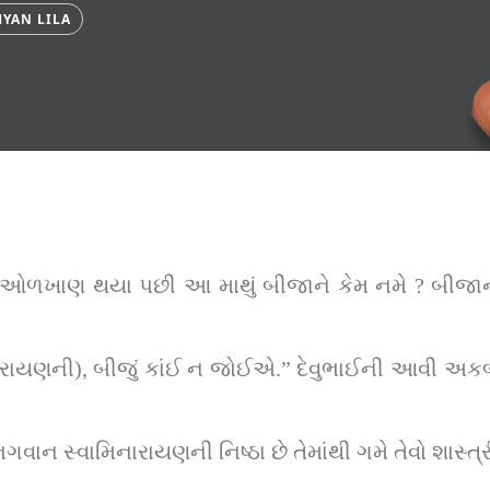
YAN LILA
ઓળખાણ થયા પછી આ માથું બીજાને કેમ નમે ? બીજાનાં
રાયણની), બીજું કાંઈ ન જોઈએ.” દેવુભાઈની આવી અકબં
ભગવાન સ્વામિનારાયણની નિષ્ઠા છે તેમાંથી ગમે તેવો શાસ્ત