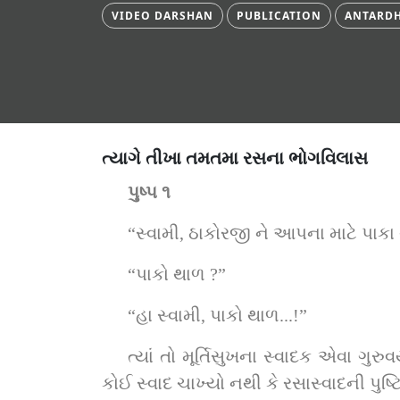
VIDEO DARSHAN
PUBLICATION
ANTARDH
ત્યાગે તીખા તમતમા રસના ભોગવિલાસ
પુષ્પ ૧
“સ્વામી, ઠાકોરજી ને આપના માટે પાક
“પાકો થાળ ?”
“હા સ્વામી, પાકો થાળ...!”
ત્યાં તો મૂર્તિસુખના સ્વાદક એવા ગુર
કોઈ સ્વાદ ચાખ્યો નથી કે રસાસ્વાદની પુષ્ટ