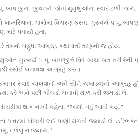
ૂ. બાપજીના જીવનને જોતાં મુમુક્ષુઓના સ્વાદ ટળી જાય.
અને ખાખરિયાનાં ગામોમાં વિચરણ કરતા. ગુરુવર્ય પ.પૂ. બ
 માટે પધાર્યા હતા.
યારે તેમનો બહુધા આગ્રહ કથાવાર્તા તરફનો જ હોય.
ુઓને ગુરુવર્ય પ.પૂ. બાપજીને વિષે સાચા સંત તરીકેની પ
ી પાકી રસોઈ બનાવવા આગ્રહ કરતા.
માત્ર સ્વાદ ચાખવાનો અને સૌને ચખાડવાનો આગ્રહ હોય 
થા કરે અને પછી ખીચડી બનાવી થાળ કરી જમાડી લે.
ખીચડીમાં શાક નાખી કહેતા, “આમાં બધું આવી ગયું.”
 પત્તરમાં ખીચડી લઈ પાણી મેળવી જમાડી લે. હરિભક્તો 
મું, તળેલું ન જમાય.”