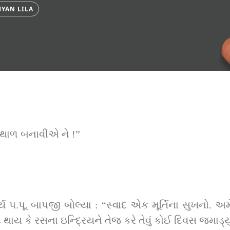
YAN LILA
ા થાળ બનાવીએ ને !”
ુવર્ય પ.પૂ. બાપજી બોલ્યા : “સ્વાદ એક મૂર્તિના સુખનો. 
િ થાય કે રસના ઇન્દ્રિયને તેજ કરે તેવું કોઈ દિવસ જમાડ્ય