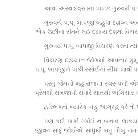
આવા અસ્વાદવ્રતના પાલક ગુરુવર્ય પ.પ
ગુરુવર્ય પ.પૂ. બાપજી બહુધા દંઢાવ્ય 
એક ઉછીના સંતને લઈ દંઢાવ્ય દેશમાં વિચરણ
ગુરુવર્ય પ.પૂ. બાપજી વિચરણ કરતા ત્
વિચરણ દરમ્યાન જોગમાં આવનાર મુમુક્ષ
પ.પૂ. બાપજીને પાકી રસોઈનાં સીધાં લાવ
પરંતુ જેમનો મહારાજના સ્વરૂપનો એક
પ્રેમથી સમજાવી સવારે સાતથી અગિયાર ક
હરિભક્તો ક્યારેક બહુ આગ્રહ કરે તો 
પણ કદી પાકી રસોઈ ન બનાવે. લાકડાના
જીવન સાદું જોઈએ. સાધુથી બહુ તીખું, તમત