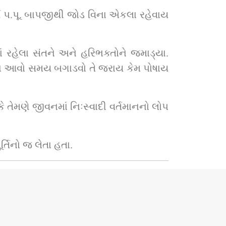
્ય પ.પૂ. બાપજીથી જોડ વિના એકલા રહેવાય 
ં રહેલા સંતને અને હરિભક્તોને જમાડ્યા. 
પજીને આવો સમય બગાડવો તે જરાય કેમ પોષાય 
ે તેમણે જીવનમાં નિઃસ્વાદી વર્તમાનનો લોપ 
્તિનો જ લેતા હતા.