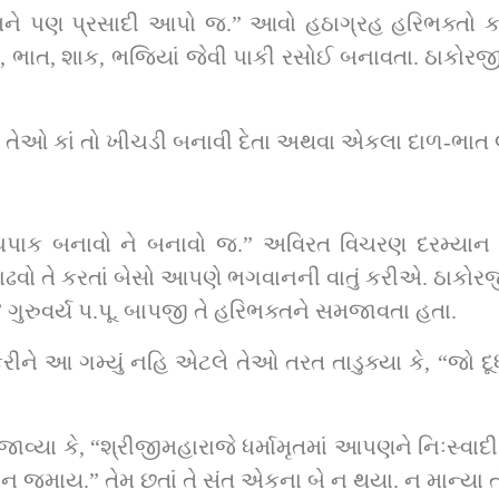
ે પણ પ્રસાદી આપો જ.” આવો હઠાગ્રહ હરિભક્તો કરતા ત
ાળ, ભાત, શાક, ભજિયાં જેવી પાકી રસોઈ બનાવતા. ઠાકોર
 તેઓ કાં તો ખીચડી બનાવી દેતા અથવા એકલા દાળ-ભાત લ
ટે દૂધપાક બનાવો ને બનાવો જ.” અવિરત વિચરણ દરમ્યાન
ઢવો તે કરતાં બેસો આપણે ભગવાનની વાતું કરીએ. ઠાકોરજીન
 ગુરુવર્ય પ.પૂ. બાપજી તે હરિભક્તને સમજાવતા હતા.
કરીને આ ગમ્યું નહિ એટલે તેઓ તરત તાડુક્યા કે, “જો દૂધ
ાવ્યા કે, “શ્રીજીમહારાજે ધર્મામૃતમાં આપણને નિઃસ્વાદી 
ન જમાય.” તેમ છતાં તે સંત એકના બે ન થયા. ન માન્યા ત