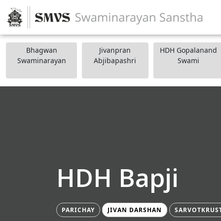
Bhagwan
Jivanpran
HDH Gopalanand
Swaminarayan
Abjibapashri
Swami
HDH Bapji
PARICHAY
JIVAN DARSHAN
SARVOTKRUS