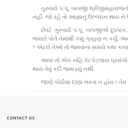
ગુરુવર્ય પ.પૂ. બાપજી શ્રીજીમહારાજન
નહીં. જો રહે તો આજ્ઞાનું ઉલ્લંઘન થાય ને
છેવટે ગુરુવર્ય પ.પૂ. બાપજીએ દૂધપાક
જ્યારે પોતે તેમાંથી કશું ગ્રહણ ન કર્યુ
? એટલે તેઓ તો જમવાના સમયે કથા કરવા
આવા તો એક નહિ કેટકેટલાય પ્રસંગો ગુર
થાય તેવું કદી જમાડ્યું નથી.
જાણે કોઠીમાં દાણા ભરતા ન હોય ! તેમ
CONTACT US