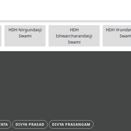
HDH Nirgundasji
HDH
HDH Vrundav
Swami
Ishwarcharandasji
Swam
Swami
TATA
DIVYA PRASAD
DIVYA PRASANGAM