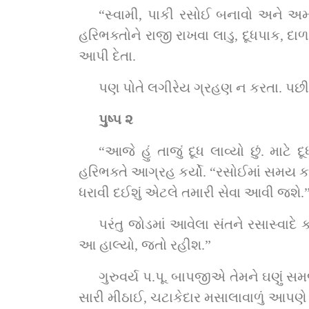
“સ્વામી, પાકી રસોઈ બનાવો અને અમન
હરિભક્તોને રાજી રાખવા લાડુ, દૂધપાક, દ
આપી દેતા.
પણ પોતે લગીરેય ગ્રહણ ન કરતા. પછી
પુષ્પ ૨
“આજે હું તાજું દૂધ લાવ્યો છું. મા
હરિભક્તે આગ્રહ કર્યો. “રસોઈમાં સમય કા
ધરાવી દઈશું એટલે તમારી સેવા આવી જશે.”
પરંતુ જોડમાં આવેલા સંતને રસાસ્વાદે 
આ હાલ્યો, જતો રહીશ.”
ગુરુવર્ય પ.પૂ. બાપજીએ તેમને ઘણું સમજ
સારી મીઠાઈ, ચટાકેદાર મસાલાવાળું આપણે 