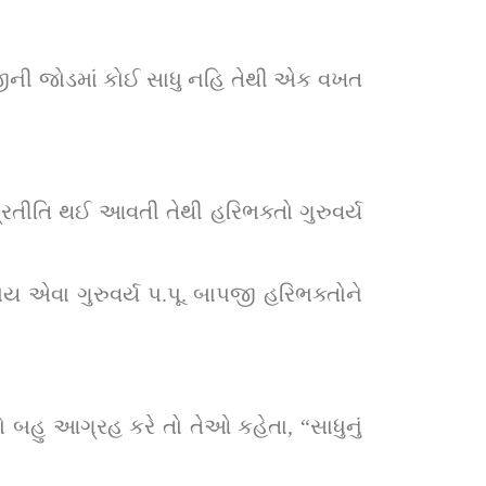
ાપજીની જોડમાં કોઈ સાધુ નહિ તેથી એક વખત 
્રતીતિ થઈ આવતી તેથી હરિભક્તો ગુરુવર્ય 
એવા ગુરુવર્ય પ.પૂ. બાપજી હરિભક્તોને 
બહુ આગ્રહ કરે તો તેઓ કહેતા, “સાધુનું 