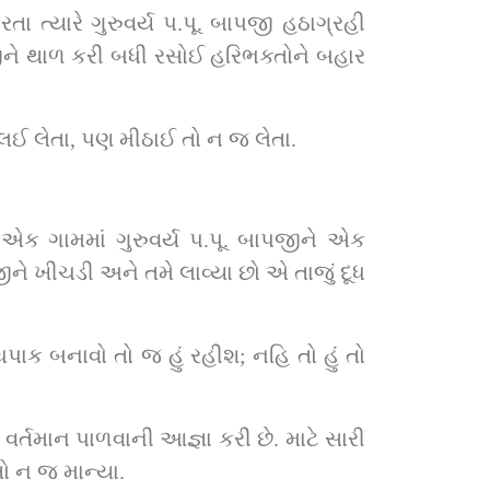
્યારે ગુરુવર્ય પ.પૂ. બાપજી હઠાગ્રહી 
જીને થાળ કરી બધી રસોઈ હરિભક્તોને બહાર 
ઈ લેતા, પણ મીઠાઈ તો ન જ લેતા.
 એક ગામમાં ગુરુવર્ય પ.પૂ. બાપજીને એક 
ે ખીચડી અને તમે લાવ્યા છો એ તાજું દૂધ 
પાક બનાવો તો જ હું રહીશ; નહિ તો હું તો 
વર્તમાન પાળવાની આજ્ઞા કરી છે. માટે સારી 
ો ન જ માન્યા.