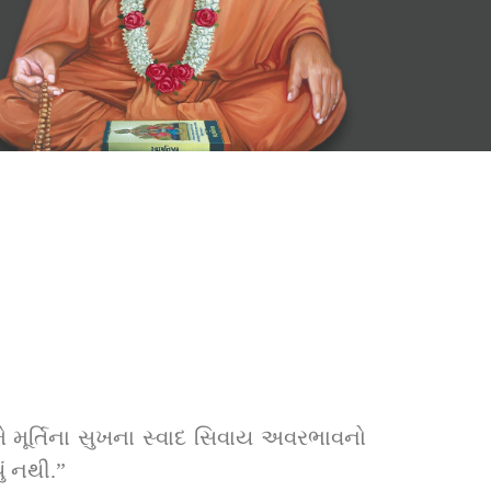
અમે મૂર્તિના સુખના સ્વાદ સિવાય અવરભાવનો 
ું નથી.”