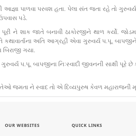
ી આજ્ઞા પાળવા પરવશ હતા. પેલા સંત જતા રહે તો ગુરુવર
 ઉપવાસ પડે.
, પૂરી ને શાક જાતે બનાવી ઠાકોરજીને થાળ કર્યો. જોડમા
ં. અને કથાવાર્તાના અતિ આગ્રહી એવા ગુરુવર્ય પ.પૂ. બા
 બિરાજી ગયા.
ુવર્ય પ.પૂ. બાપજીના નિઃસ્વાદી જીવનની સાક્ષી પૂરે છે ક
 તેઓ જમતા ને સ્વાદ તો એ દિવ્યપુરુષ કેવળ મહારાજની મૂર
OUR WEBSITES
QUICK LINKS