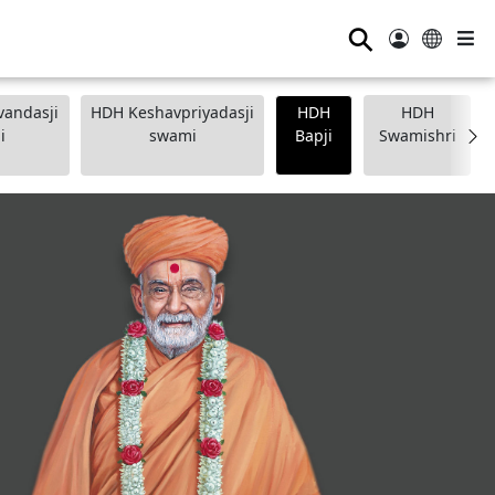
⚲
andasji
HDH Keshavpriyadasji
HDH
HDH
i
swami
Bapji
Swamishri