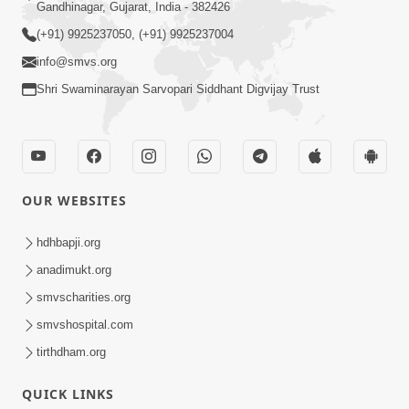
Gandhinagar, Gujarat, India - 382426
(+91) 9925237050, (+91) 9925237004
info@smvs.org
Shri Swaminarayan Sarvopari Siddhant Digvijay Trust
OUR WEBSITES
hdhbapji.org
anadimukt.org
smvscharities.org
smvshospital.com
tirthdham.org
QUICK LINKS