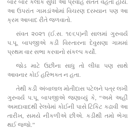
બાર બાર કલાક સુધી આ પ્રવાહ સતત વહેતો હોય. 
આ ઉપરાંત ગામડાંઓમાં વિચરણ દરમ્યાન પણ આ 
ક્રમ આબાદ રીતે જળવાતો.
સંવત ૨૦૨૧ (ઈ.સ. ૧૯૬૫)ની સાલમાં ગુરુવર્ય 
પ.પૂ. બાપજીએ કડી વિસ્તારના દેવુસણા ગામમાં 
પ્રથમ વાર સભા કરવાનો સંકલ્પ કર્યો.
જોડ માટે ઉછીના સાધુ તો લીધા પણ સાથે 
આવનાર કોઈ હરિભક્ત ન હતા.
તેથી કડી અંબાલાલ મોતીદાસ પટેલને પત્ર લખી 
ગુરુવર્ય પ.પૂ. બાપજીએ જણાવ્યું કે, “અમે અહીં 
અમદાવાદથી રેલવેમાં કોઈની પાસે ટિકિટ કઢાવી આ 
તારીખ, સમયે નીકળીએ છીએ. કડીથી તમો ભેગા 
થઈ જજો.”