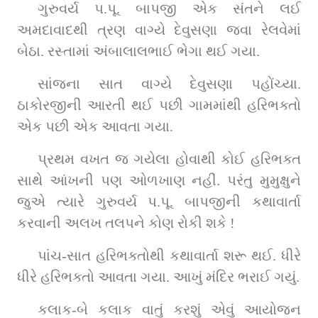
ગુરુવર્ય પ.પૂ. બાપજી એક સંતને લઈ 
અમદાવાદથી ત્રણ વાગ્યે દેવુસણા જવા રેલવેમાં 
બેઠા. રસ્તામાં અંબાલાલભાઈ ભેગા થઈ ગયા.
સાંજના સાત વાગ્યે દેવુસણા પહોંચ્યા. 
ઠાકોરજીની આરતી થઈ પછી ગામમાંથી હરિભક્તો 
એક પછી એક આવતા ગયા.
પ્રથમ વખત જ ગયેલા હોવાથી કોઈ હરિભક્ત 
સાથે આંખની પણ ઓળખાણ નહીં. પરંતુ મુમુક્ષુને 
જુએ ત્યારે ગુરુવર્ય પ.પૂ. બાપજીની કથાવાર્તા 
કરવાની અલખ તલપને કોણ રોકી શકે !
પાંચ-સાત હરિભક્તોથી કથાવાર્તા શરૂ થઈ. ધીરે 
ધીરે હરિભક્તો આવતા ગયા. આખું મંદિર ભરાઈ ગયું.
કલાક-બે કલાક વાતું કરશું એવું આયોજન 