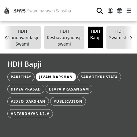
⚲
HDH
HDH
HDH
HDH
Vrundavandasji
Keshavpriyadasji
Bapji
Swamishri
Swami
swami
HDH Bapji
PARICHAY
JIVAN DARSHAN
SARVOTKRUSTATA
DIVYA PRASAD
DIVYA PRASANGAM
VIDEO DARSHAN
PUBLICATION
ANTARDHYAN LILA