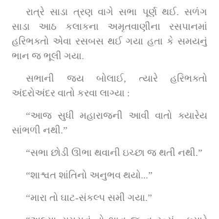
રાત્રે સાડા ત્રણ વાગે સભા પૂર્ણ થઈ. સળંગ 
સાડા આઠ કલાકના અમૃતવાણીના રસપાનમાં 
હરિભક્તો એવા રસબસ થઈ ગયા હતા કે સમયનું 
ભાન જ ભૂલી ગયા.
સભાની જય બોલાઈ, ત્યારે હરિભક્તો 
અંદરોઅંદર વાતો કરવા લાગ્યા :
“આજ સુધી મહારાજની આવી વાતો ક્યારેય 
સાંભળી નથી.”
“સભા છોડી ઊભા થવાની ઇચ્છા જ થતી નથી.”
“શાશ્વત શાંતિનો અનુભવ થયો...”
“મારા તો ઘાટ-સંકલ્પ સમી ગયા.”