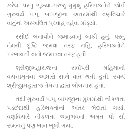
કરેલ. પરંતુ ભૂખ્યા-ગરજુ મુમુક્ષુ હરિભક્તોને જોઈ 
ગુરુવર્ય પ.પૂ. બાપજીના અંતરમાંથી વણવિચારે 
વાતુંનો અસ્ખલિત પ્રવાહ વહેવા માંડ્યો.
રસોઈ બનાવીને જમાડવાનું બાકી હતું. પરંતુ 
તેમની દૃષ્ટિ જમવા તરફ નહિ, હરિભક્તોને 
પરભાવની વાતો જમાડવા તરફ હતી.
શ્રીજીમહારાજના સર્વોપરી મહિમાની 
વચનામૃતના આધારો સાથે વાત થતી હતી. સ્વયં 
શ્રીજીમહારાજ તેમના દ્વારા બોલનારા હતા.
તેથી ગુરુવર્ય પ.પૂ. બાપજીના મુખમાંથી નીકળતા 
પડછંદાથી હરિભક્તોનાં અંતર ભેદાતાં ગયાં. 
વણવિચારે નીકળતા અનુભવનાં અમૃત પી સૌ 
સમયનું પણ ભાન ભૂલી ગયા.