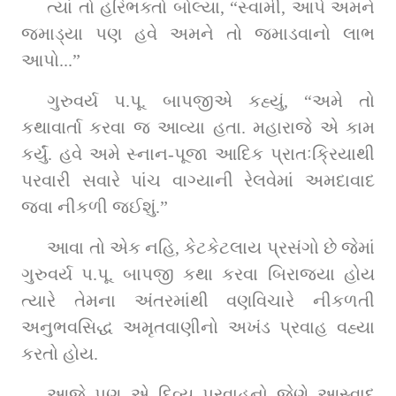
ત્યાં તો હરિભક્તો બોલ્યા, “સ્વામી, આપે અમને 
જમાડ્યા પણ હવે અમને તો જમાડવાનો લાભ 
આપો...”
ગુરુવર્ય પ.પૂ. બાપજીએ કહ્યું, “અમે તો 
કથાવાર્તા કરવા જ આવ્યા હતા. મહારાજે એ કામ 
કર્યું. હવે અમે સ્નાન-પૂજા આદિક પ્રાતઃક્રિયાથી 
પરવારી સવારે પાંચ વાગ્યાની રેલવેમાં અમદાવાદ 
જવા નીકળી જઈશું.”
આવા તો એક નહિ, કેટકેટલાય પ્રસંગો છે જેમાં 
ગુરુવર્ય પ.પૂ. બાપજી કથા કરવા બિરાજ્યા હોય 
ત્યારે તેમના અંતરમાંથી વણવિચારે નીકળતી 
અનુભવસિદ્ધ અમૃતવાણીનો અખંડ પ્રવાહ વહ્યા 
કરતો હોય.
આજે પણ એ દિવ્ય પ્રવાહનો જેણે આસ્વાદ 