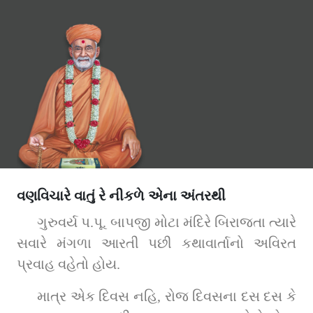
વણવિચારે વાતું રે નીકળે એના અંતરથી
ગુરુવર્ય પ.પૂ. બાપજી મોટા મંદિરે બિરાજતા ત્યારે 
સવારે મંગળા આરતી પછી કથાવાર્તાનો અવિરત 
પ્રવાહ વહેતો હોય.
માત્ર એક દિવસ નહિ, રોજ દિવસના દસ દસ કે 