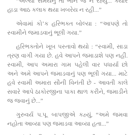
“અલ્યા સમયનું તો ભાન જ ન રહ્યું... ક્યારે 
હાડા આઠ કલાક થયા ખબરેય ન રહી...”
એવામાં કો’ક હરિભક્ત બોલ્યા : “આપણે તો 
સ્વામીને જમાડવાનું ભૂલી ગયા.”
હરિભક્તોને ખૂબ પસ્તાવો થયો : “સ્વામી, સાડા 
ત્રણ વાગી ગયા છે. હવે આપને જમાડાશે પણ નહીં. 
સ્વામી, આપ અમારા ગામ પહેલી વાર પધાર્યા છો 
અને અમે આપને જમાડવાનું પણ ભૂલી ગયા... માટે 
હવે સ્વામી અમારા સૌની વિનંતી છે - આવતી કાલે 
સવારે આપે ઠાકોરજીના પાકા થાળ કરીને, જમાડીને 
જ જવાનું છે...”
ગુરુવર્ય પ.પૂ. બાપજીએ કહ્યું, “અમે જમવા 
નહોતા આવ્યા પણ જમાડવા આવ્યા હતા...”