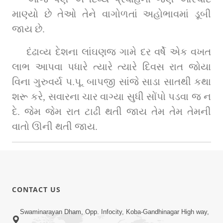
માણ્યો છે તેઓ તેને વાગોળતાં અહોભાવમાં ડૂબી 
જાય છે.
દંઢાવ્ય દેશના લાંઘણજ ગામે દર વર્ષે એક વખત 
લાભ આપવા પધારે ત્યારે ત્યારે દિવસ રાત જોયા 
વિના ગુરુવર્ય પ.પૂ. બાપજી સાંજે સાડા સાતથી કથા 
શરૂ કરે, સવારના ચાર વાગ્યા સુધી સોંપો પડવા જ ન 
દે. જેમ જેમ રાત ટાઢી થતી જાય તેમ તેમ તેમની 
વાતો ઊની થતી જાય.
CONTACT US
Swaminarayan Dham, Opp. Infocity, Koba-Gandhinagar High way,