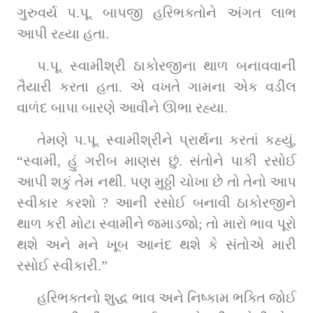
ગુરુવર્ય પ.પૂ. બાપજી હરિભક્તોને અંગત લાભ 
આપી રહ્યા હતા.
પ.પૂ. સ્વામીશ્રી ઠાકોરજીના થાળ બનાવવાની 
તૈયારી કરતા હતા. એ વખતે ગામના એક વડીલ 
વાળંદ બાપા બારણે આવીને ઊભા રહ્યા.
તેમણે પ.પૂ. સ્વામીશ્રીને પ્રાર્થના કરતાં કહ્યું, 
“સ્વામી, હું ગરીબ માણસ છું. સંતોને પાકી રસોઈ 
આપી શકું તેમ નથી. પણ મુઠ્ઠી ચોખા છે તો તેનો આપ 
સ્વીકાર કરશો ? આની રસોઈ બનાવી ઠાકોરજીને 
થાળ કરી મોટા સ્વામીને જમાડજો; તો મારો ભાવ પૂરો 
થશે અને મને ખૂબ આનંદ થશે કે સંતોએ મારી 
રસોઈ સ્વીકારી.”
હરિભક્તનો શુદ્ધ ભાવ અને નિષ્કામ ભક્તિ જોઈ 