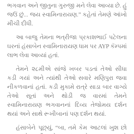
ભગવાન અને જીતુના ગુરુજી મને લેવા આવ્યા છે. હું 
જઉં છું... જય સ્વામિનારાયણ.” કહેતાં તેમણે આંખો 
મીંચી દીધી.
આ બાજુ તેમના ભત્રીજા પ્રકાશભાઈ પટેલના 
ઘરનાં હંસાબેન સ્વામિનારાયણ ધામ પર AYP કૅમ્પમાં 
લાભ લેવા આવ્યાં હતાં.
તેમને ૨૮મીએ સાંજે ખબર પડતાં તેઓ સીધા 
કડી ગયાં અને ત્યાંથી તેઓ સવારે મણિપુરા જવા 
નીકળવાનાં હતાં. કડી મુકામે રાત્રે સાડા બાર વાગ્યે 
તેઓ સૂતાં અને થોડી જ વારમાં તેમને 
સ્વામિનારાયણ ભગવાનનાં દિવ્ય તેજોમય દર્શન 
થયાં અને સાથે રૂખીબાનાં પણ દર્શન થયાં.
હંસાબેને પૂછ્યું, “બા, તમે કેમ આટલાં ખુશ છો 