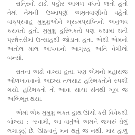
રાત્રિનો ટાઢો પહોર આગળ વધતો જતો હતો 
તેમાં તેમની ઉષ્માપૂર્ણ અમૃતવાણીનો વહેતો 
વાક્‌પ્રવાહ મુમુક્ષુઓને બ્રહ્મપ્રાપ્તિનો અનુભવ 
કરાવતો હતો. મુમુક્ષુ હરિભક્તો પણ કથામાં થતી 
પ્રશ્નોત્તરીમાં ઉત્સાહથી જોડાતા હતા. એથી એમનો 
અતોલ માલ આપવાનો આગ્રહ અતિ વેગીલો 
બન્યો.
રાતના અઢી વાગ્યા હતા. પણ એમનો મહારાજ 
ઓળખાવવાનો અદમ્ય તલસાટ હરિભક્તોને સ્પર્શી 
ગયો. હરિભક્તો તો આવા સાચા સંતથી ખૂબ જ 
અભિભૂત થયા.
એમાં એક મુમુક્ષુ ભક્ત હાથ ઊંચો કરી વિવેકથી 
બોલ્યા : “સ્વામી, આ વાતુંએ અમને જબરું ઘેલું 
લગાડ્યું છે. ઊઠવાનું મન થતું જ નથી. માર હાળું 