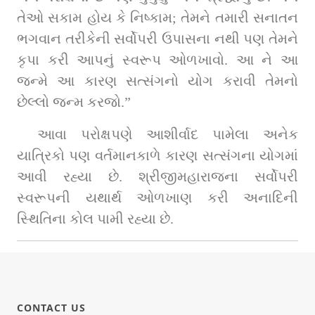
તેઓ સકામ હોય કે નિષ્કામ; તેમને તમારી સનાતન 
ભગવાન તરીકેની સર્વોપરી ઉપાસના નથી પણ તેમને 
કૃપા કરી આપનું સ્વરૂપ ઓળખાવો. આ ને આ 
જન્મે આ કારણ સત્સંગનો યોગ કરાવી તેમનો 
છેલ્લો જન્મ કરજો.”
આવા પરોક્ષપણે આશીર્વાદ પામેલા અનેક 
યાત્રિકો પણ વર્તમાનકાળે કારણ સત્સંગના યોગમાં 
આવી રહ્યા છે. શ્રીજીમહારાજના સર્વોપરી 
સ્વરૂપની યથાર્થ ઓળખાણ કરી અનાદિની 
સ્થિતિના કોલ પામી રહ્યા છે.
CONTACT US