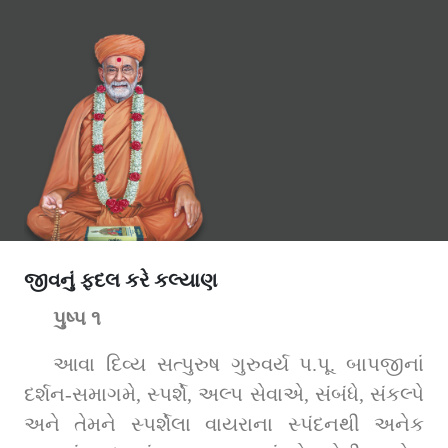
જીવનું ફદલ કરે કલ્યાણ
પુષ્પ ૧
આવા દિવ્ય સત્પુરુષ ગુરુવર્ય પ.પૂ. બાપજીનાં 
દર્શન-સમાગમે, સ્પર્શે, અલ્પ સેવાએ, સંબંધે, સંકલ્પે 
અને તેમને સ્પર્શેલા વાયરાના સ્પંદનથી અનેક 