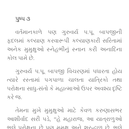
પુષ્પ ૩
વર્તમાનકાળે પણ ગુરુવર્ય પ.પૂ. બાપજીની 
ફદલમાં કલ્યાણ કરવારૂપી કલ્યાણકારી સરિતામાં 
અનેક મુમુક્ષુઓ સ્નેહભીનું સ્નાન કરી અનાદિના 
કોલ પામે છે.
ગુરુવર્ય પ.પૂ. બાપજી વિચરણમાં પધારતા હોય 
ત્યારે રસ્તામાં પગપાળા ચાલતા યાત્રિકો તથા 
પરોક્ષના સાધુ-સંતો કે મહાત્માઓ ઉપર અવશ્ય દૃષ્ટિ 
કરે જ.
તેમના મુખે મુમુક્ષુઓ માટે કેવળ કરુણાસભર 
આશીર્વાદ સરી પડે, “હે મહારાજ, આ યાત્રાળુઓ 
ભલે પરોક્ષના છે પણ મુમુક્ષુ અને શ્રદ્ધાળુ છે. ભલે 