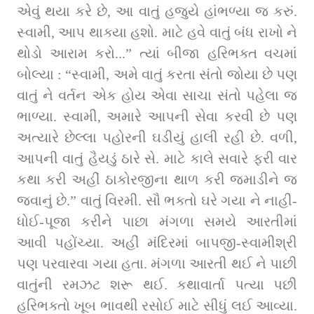
એવું થયા કરે છે, આ વાતું હજુયે હાંભળ્યા જ કરું. 
સ્વામી, આપ થાક્યા હશો. માટે હવે વાતું બંધ રાખો ને 
થોડો આરામ કરો...” ત્યાં બીજા હરિભક્ત વચમાં 
બોલ્યા : “સ્વામી, અમે વાતું કરતા સંતો જોયા છે પણ 
વાતું ને વર્તન એક હોય એવા સાચા સંતો પહેલા જ 
ભાળ્યા. સ્વામી, અમારે આપની સેવા કરવી છે પણ 
અત્યારે છેલ્લા પહોરની ઘડીયું હાલી રહી છે. વળી, 
આપની વાતું હૈયડું ઠારે સે. માટે કાલે સવારે ફરી વાર 
કથા કરી અહીં ઠાકોરજીના થાળ કરી જમાડીને જ 
જવાનું છે.” વાતું વિરમી. સૌ ભક્તો ઘરે ગયા ને નાહી-
ધોઈ-પૂજા કરીને પાછા મંગળા સમયે આરતીમાં 
આવી પહોંચ્યા. અહીં મંદિરમાં બાપજી-સ્વામીશ્રી 
પણ પરવારવા ગયા હતા. મંગળા આરતી થઈ ને પાછી 
વાતુંની રમઝટ શરૂ થઈ. કથાવાર્તા પત્યા પછી 
હરિભક્તો ખૂબ ભાવથી રસોઈ માટે સીધું લઈ આવ્યા. 