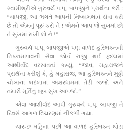
સ્વામીશ્રીએ ગુરુવર્ય પ.પૂ. બાપજીને પ્રાર્થના કરી : 
“બાપજી, આ ભગતે આપની નિષ્કામભાવે સેવા કરી 
છે તો એમનું પૂરું કરો ને ! એમને આપ જે સુખમાં છો 
તે સુખમાં રાખી લો ને !”
ગુરુવર્ય પ.પૂ. બાપજીએ પણ વાળંદ હરિભક્તની 
નિષ્કામભાવની સેવા જોઈ રાજી થઈ ફદલમાં 
આશીર્વાદ વરસાવતાં કહ્યું, “જાવ, મહારાજને 
પ્રાર્થના કરીશું કે, હે મહારાજ, આ હરિભક્તને મુઠ્ઠી 
ચોખાના બદલામાં અક્ષરધામમાં તેડી જજો અને 
તમારી મૂર્તિનું ખૂબ સુખ આપજો.”
એવા આશીર્વાદ આપી ગુરુવર્ય પ.પૂ. બાપજી તે 
દિવસે આગળ વિચરણમાં નીકળી ગયા.
ચાર-છ મહિના પછી આ વાળંદ હરિભક્ત થોડા 