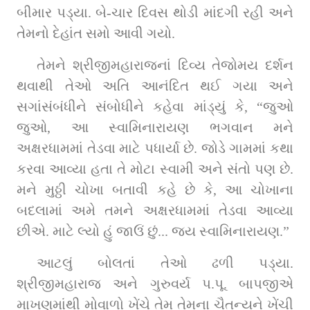
બીમાર પડ્યા. બે-ચાર દિવસ થોડી માંદગી રહી અને 
તેમનો દેહાંત સમો આવી ગયો.
તેમને શ્રીજીમહારાજનાં દિવ્ય તેજોમય દર્શન 
થવાથી તેઓ અતિ આનંદિત થઈ ગયા અને 
સગાંસંબંધીને સંબોધીને કહેવા માંડ્યું કે, “જુઓ 
જુઓ, આ સ્વામિનારાયણ ભગવાન મને 
અક્ષરધામમાં તેડવા માટે પધાર્યા છે. જોડે ગામમાં કથા 
કરવા આવ્યા હતા તે મોટા સ્વામી અને સંતો પણ છે. 
મને મુઠ્ઠી ચોખા બતાવી કહે છે કે, આ ચોખાના 
બદલામાં અમે તમને અક્ષરધામમાં તેડવા આવ્યા 
છીએ. માટે લ્યો હું જાઉં છું... જય સ્વામિનારાયણ.”
આટલું બોલતાં તેઓ ઢળી પડ્યા. 
શ્રીજીમહારાજ અને ગુરુવર્ય પ.પૂ. બાપજીએ 
માખણમાંથી મોવાળો ખેંચે તેમ તેમના ચૈતન્યને ખેંચી 