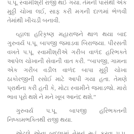
પ.પૂ. સ્વામીશ્રી રાજી થઈ ગયા. તેમની પાસેથી એક 
મુઠ્ઠી ચોખા લઈ, સાફ કરી મગની દાળમાં ભેળવી 
તેમાંથી ખીચડી બનાવી.
વ્હાલા હરિકૃષ્ણ મહારાજને થાળ થયા બાદ 
ગુરુવર્ય પ.પૂ. બાપજી જમાડવા બિરાજ્યા. પીરસતી 
વખતે પ.પૂ. સ્વામીશ્રીએ ગરીબ વાળંદ હરિભક્તે 
આપેલ ચોખાની સેવાની વાત કરી. “બાપજી, ગામના 
એક ગરીબ વડીલ વાળંદ બાપા મુઠ્ઠી ચોખા 
ઠાકોરજીની રસોઈ માટે આપી ગયા હતા. તેમણે 
પ્રાર્થના કરી હતી કે, મોટા સ્વામીને જમાડજો. મારો 
ભાવ પૂરો થશે ને મને ખૂબ આનંદ થશે.”
ગુરુવર્ય પ.પૂ. બાપજી હરિભક્તની 
નિષ્કામભક્તિથી રાજી થયા.
એટલે એના બદલામાં તેમનું રૂડું કરવા પ.પૂ. 