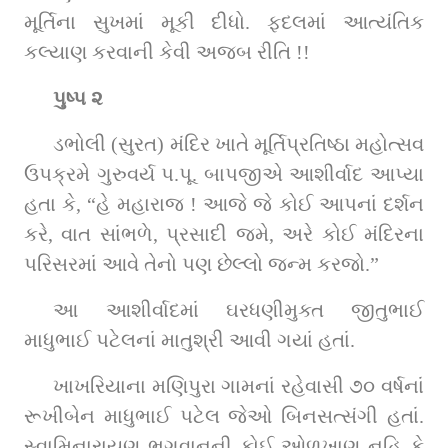
મૂર્તિના સુખમાં મૂકી દીધો. ફદલમાં આત્યંતિક 
કલ્યાણ કરવાની કેવી અજબ રીતિ !!
પુષ્પ ૨
ડભોલી (સુરત) મંદિર ખાતે મૂર્તિપ્રતિષ્ઠા મહોત્સવ 
ઉપક્રમે ગુરુવર્ય પ.પૂ. બાપજીએ આશીર્વાદ આપ્યા 
હતા કે, “હે મહારાજ ! આજે જે કોઈ આપનાં દર્શન 
કરે, વાત સાંભળે, પ્રસાદી જમે, અરે કોઈ મંદિરના 
પરિસરમાં આવે તેનો પણ છેલ્લો જન્મ કરજો.”
આ આશીર્વાદમાં ઘરધણીમુક્ત જીતુભાઈ 
માધુભાઈ પટેલનાં માતુશ્રી આવી ગયાં હતાં.
ખાખરિયાના મણિપુરા ગામનાં રહેવાસી ૭૦ વર્ષનાં 
રૂખીબેન માધુભાઈ પટેલ જેઓ બિનસત્સંગી હતાં. 
સ્વામિનારાયણ ભગવાનની કોઈ ઓળખાણ નહિ કે 