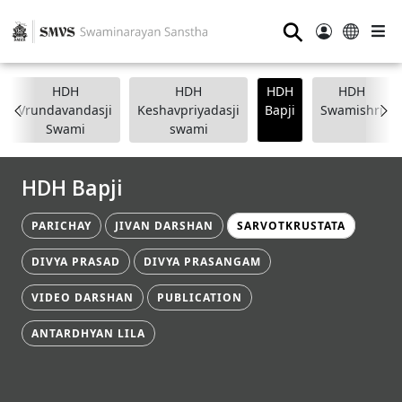
⚲
HDH
HDH
HDH
HDH
Vrundavandasji
Keshavpriyadasji
Bapji
Swamishri
Swami
swami
HDH Bapji
PARICHAY
JIVAN DARSHAN
SARVOTKRUSTATA
DIVYA PRASAD
DIVYA PRASANGAM
VIDEO DARSHAN
PUBLICATION
ANTARDHYAN LILA