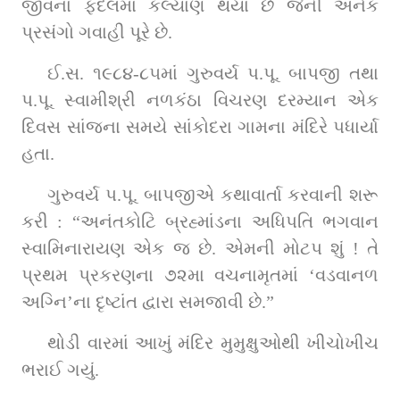
જીવનાં ફદલમાં કલ્યાણ થયાં છે જેની અનેક 
પ્રસંગો ગવાહી પૂરે છે.
ઈ.સ. ૧૯૮૪-૮૫માં ગુરુવર્ય પ.પૂ. બાપજી તથા 
પ.પૂ. સ્વામીશ્રી નળકંઠા વિચરણ દરમ્યાન એક 
દિવસ સાંજના સમયે સાંકોદરા ગામના મંદિરે પધાર્યા 
હતા.
ગુરુવર્ય પ.પૂ. બાપજીએ કથાવાર્તા કરવાની શરૂ 
કરી : “અનંતકોટિ બ્રહ્માંડના અધિપતિ ભગવાન 
સ્વામિનારાયણ એક જ છે. એમની મોટપ શું ! તે 
પ્રથમ પ્રકરણના ૭૨મા વચનામૃતમાં ‘વડવાનળ 
અગ્નિ’ના દૃષ્ટાંત દ્વારા સમજાવી છે.”
થોડી વારમાં આખું મંદિર મુમુક્ષુઓથી ખીચોખીચ 
ભરાઈ ગયું.