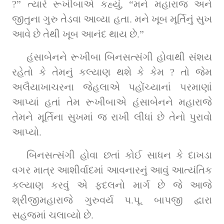
?” ત્યારે રૂખીબાએ કહ્યું, “મને મહારાજ અને 
જીતુના ગુરુ તેડવા આવ્યા હતા. મને ખૂબ મૂર્તિનું સુખ 
આવે છે તેથી ખૂબ આનંદ થાય છે.”
હંસાબેનને રૂખીબા બિનસત્સંગી હોવાથી સંશય 
રહેતો કે તેમનું કલ્યાણ થશે કે કેમ ? તો જેમ 
અલૈયાખાચરના જેહલાએ પહોંચ્યાનાં પરમાણાં 
આપ્યાં હતાં તેમ રૂખીબાએ હંસાબેનને મહારાજે 
તેમને મૂર્તિના સુખમાં જ રાખી લીધાં છે તેનો પુરાવો 
આપ્યો.
બિનસત્સંગી હોવા છતાં કોઈ સાધન કે દાખડા 
વગર માત્ર આશીર્વાદમાં આવનારનું આવું આત્યંતિક 
કલ્યાણ કરવું એ ફદલનો માર્ગ છે જે આજે 
શ્રીજીમહારાજે ગુરુવર્ય પ.પૂ. બાપજી દ્વારા 
સહજમાં ચલાવ્યો છે.