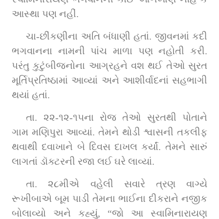
આસ્થા પણ નહીં.
ચા-છીંકણીના અતિ બંધાણી હતાં. જીવનમાં કદી 
ભગવાનના નામની પાંચ માળા પણ નહોતી કરી. 
પરંતુ કુટુંબીજનોના આગ્રહને વશ થઈ તેઓ સુરત 
મૂર્તિપ્રતિષ્ઠામાં આવ્યાં અને આશીર્વાદનાં સહભાગી 
થયાં હતાં.
તા. ૨૨-૧૨-૧૫ના રોજ તેઓ સુરતથી પોતાને 
ગામ મણિપુરા આવ્યાં. તેમને થોડી શ્વાસની તકલીફ 
થવાથી દવાખાને બે દિવસ દાખલ કર્યાં. તેમને સારું 
લાગતાં ડૉક્ટરની રજા લઈ ઘરે લાવ્યાં.
તા. ૨૮મીએ વહેલી સવારે ત્રણ વાગ્યે 
રૂખીબાએ બૂમ પાડી તેમના ભાઈના દીકરાને નજીક 
બોલાવ્યો અને કહ્યું, “જો આ સ્વામિનારાયણ 