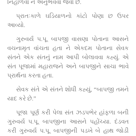
નિહાળવા ને અનુભવવા જેવો છે.
પ્રાતઃકાળે ઘડિયાળનો કાંટો પોણા છ ઉપર 
આવ્યો.
ગુરુવર્ય પ.પૂ. બાપજી વાસણા પોતાના આસને 
વચનામૃત વાંચતા હતા ને એકદમ પોતાના સેવક 
સંતને એક સંતનું નામ આપી બોલાવવા કહ્યું. એ 
સંત પૂજામાં મહારાજને અને બાપજીને સાચા ભાવે 
પ્રાર્થના કરતા હતા.
સેવક સંતે એ સંતને શોધી કહ્યું, “બાપજી તમને 
યાદ કરે છે.”
પૂજા પૂર્ણ કરી પેલા સંત ઝડપભેર હાંફળા બની 
ગુરુવર્ય પ.પૂ. બાપજીના આસને પહોંચ્યા. દંડવત 
કરી ગુરુવર્ય પ.પૂ. બાપજીની પડખે બે હાથ જોડી 