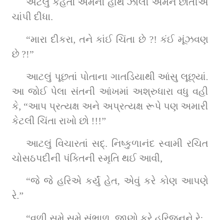
એટલું કહેતાં એમનો હાથ ઝાલી એમને છાતીએ 
ચાંપી દીધા.
“મારા દીકરા, તને કાંઈ ચિંતા છે ?! કંઈ મૂંઝવણ 
છે ?!”
આટલું પૂછતાં પોતાના ગાતડિયાથી આંસુ લૂછ્યાં. 
આ જોઈ પેલા સંતની આંખમાં અશ્રુધારા વધુ વહી 
કે, “આપ પ્રત્યક્ષ અને અપ્રત્યક્ષ રૂપે પણ અમારી 
કેટલી ચિંતા રાખો છો !!!”
આટલું વિચારતાં સદ્‌. નિષ્કુળાનંદ સ્વામી રચિત 
ચોસઠપદીની પંક્તિની સ્મૃતિ થઈ આવી,
“જે જે હરિએ કર્યું હેત, એવું કરે કોણ આપણે 
રે.”
“વળી સમે સમે સંભાળ, જાણો કરે હરિજનને રે;