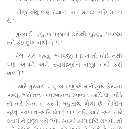
બીજું એવું કોણ દયાળ, કાં રે મનાય નહિ મનને 
રે.”
ગુરુવર્ય પ.પૂ. બાપજીએ ફરીથી પૂછ્યું, “અલ્યા 
તને કંઈ દુઃખ નથી ને ?!”
પેલા સંતે કહ્યું, “બાપજી ! દુઃખ તો કાંઈ નથી 
પણ આપને અને સ્વામીશ્રીને રાજી નથી કરી 
શકતો.”
ત્યારે ગુરુવર્ય પ.પૂ. બાપજીએ માથે હાથ ફેરવતાં 
કહ્યું, “જો તને અવરભાવના સ્વભાવ આદિ દોષ પીડે 
તો તારે ચિંતા ન કરવી. મહારાજ ભેળા છે, નિશ્ચિંત 
રહેવું. સ્વભાવ આદિ દોષનું બળ નહિ ચાલે અને તારે 
સ્વામીને રાજી કરી લેવા. સ્વામી સામે દૃષ્ટિ રાખવી. તો 