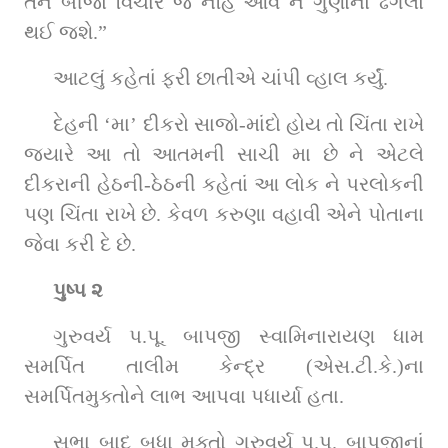
તને બીજો વિચાર જ નહિ આવે ને ગુણોનો ઢગલો 
થઈ જશે.”
આટલું કહેતાં ફરી છાતીએ ચાંપી વ્હાલ કર્યું.
દેહની ‘મા’ દીકરો સાજો-માંદો હોય તો ચિંતા રાખે 
જ્યારે આ તો આતમની સાચી મા છે ને એટલે 
દીકરાની હેઠની-ઠેઠની કહેતાં આ લોક ને પરલોકની 
પણ ચિંતા રાખે છે. કેવળ કરુણા વહાવી એને પોતાના 
જેવા કરી દે છે.
પુષ્પ ૨
ગુરુવર્ય પ.પૂ. બાપજી સ્વામિનારાયણ ધામ 
સમર્પિત તાલીમ કેન્દ્ર (એસ.ટી.કે.)ના 
સમર્પિતમુક્તોને લાભ આપવા પધાર્યા હતા.
સભા બાદ બધા મુક્તો ગુરુવર્ય પ.પૂ. બાપજીનાં 