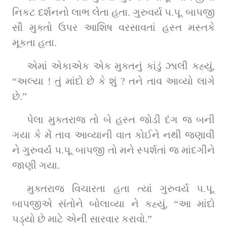
નિકટ દર્શનનો લાભ લેતા હતા. ગુરુવર્ય પ.પૂ. બાપજી 
સૌ મુક્તો ઉપર આશિષ વરસાવતાં હસ્ત મસ્તકે 
મૂકતા હતા.
એમાં એકાએક એક મુક્તનું કાંડું ઝાલી કહ્યું, 
“અલ્યા ! તું માંદો છે કે શું ? તને તાવ આવ્યો લાગે 
છે.”
પેલા મુક્તરાજ તો બે હસ્ત જોડી દંગ જ બની 
ગયા કે મેં તાવ આવ્યાની વાત કોઈને નથી જણાવી 
ને ગુરુવર્ય પ.પૂ. બાપજી તો મને સ્પર્શતાં જ માંદગીને 
જાણી ગયા.
મુક્તરાજ વિચારતા હતા ત્યાં ગુરુવર્ય પ.પૂ. 
બાપજીએ સંતોને બોલાવ્યા ને કહ્યું, “આ માંદો 
પડ્યો છે માટે એની સારવાર કરાવો.”