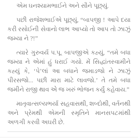
એમ ઘનશ્યામભાઈને અને સૌને પૂછ્યું.
પછી રાજેશભાઈએ પૂછ્યું, “બાપજી ! આપે દયા 
કરી રસોઈની સેવાનો લાભ આપ્યો તો આપ તો ઝાઝું 
જમ્યા ને ?!”
ત્યારે ગુરુવર્ય પ.પૂ. બાપજીએ કહ્યું, “તમે બધા 
જમ્યા ને એમાં હું ધરાઈ ગયો. મેં સિદ્ધાંતસ્વામીને 
કહ્યું કે, ‘પે’લાં આ બધાને જમાડજો ને ઝાઝું 
પીરસજો... પછી મારા માટે લાવજો.’ તે તમે બધા 
જમીને રાજી થાવ એે જ ખરું ભોજન કર્યું કહેવાય.”
માતૃવાત્સલ્યભર્યા સહવાસથી, શબ્દોથી, વર્તનથી 
અને પ્રેમથી એમની સ્મૃતિને માનસપટમાંથી 
અળગી કરવી અઘરી છે.