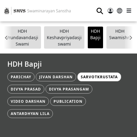
⚲
HDH
HDH
HDH
HDH
Vrundavandasji
Keshavpriyadasji
Bapji
Swamishri
Swami
swami
HDH Bapji
PARICHAY
JIVAN DARSHAN
SARVOTKRUSTATA
DIVYA PRASAD
DIVYA PRASANGAM
VIDEO DARSHAN
PUBLICATION
ANTARDHYAN LILA