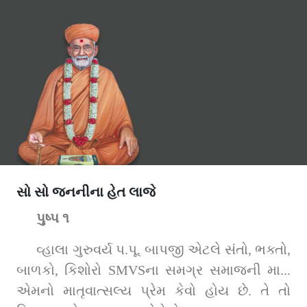
સો સો જનનીના હેત લાજે
પુષ્પ ૧
વ્હાલા ગુરુવર્ય પ.પૂ. બાપજી એટલે સંતો, ભક્તો, 
બાળકો, કિશોરો SMVSના સમગ્ર સમાજની મા... 
એમનો માતૃવાત્સલ્ય પ્રેમ કેવો હોય છે. તે તો 