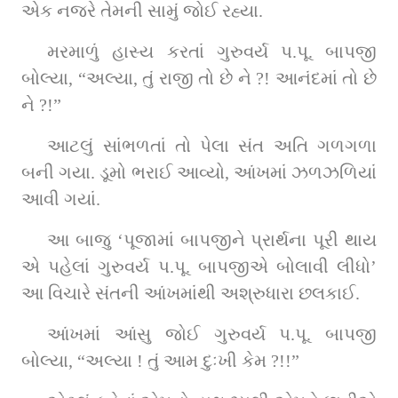
એક નજરે તેમની સામું જોઈ રહ્યા.
મરમાળું હાસ્ય કરતાં ગુરુવર્ય પ.પૂ. બાપજી 
બોલ્યા, “અલ્યા, તું રાજી તો છે ને ?! આનંદમાં તો છે 
ને ?!”
આટલું સાંભળતાં તો પેલા સંત અતિ ગળગળા 
બની ગયા. ડૂમો ભરાઈ આવ્યો, આંખમાં ઝળઝળિયાં 
આવી ગયાં.
આ બાજુ ‘પૂજામાં બાપજીને પ્રાર્થના પૂરી થાય 
એ પહેલાં ગુરુવર્ય પ.પૂ. બાપજીએ બોલાવી લીધો’ 
આ વિચારે સંતની આંખમાંથી અશ્રુધારા છલકાઈ.
આંખમાં આંસુ જોઈ ગુરુવર્ય પ.પૂ. બાપજી 
બોલ્યા, “અલ્યા ! તું આમ દુઃખી કેમ ?!!”