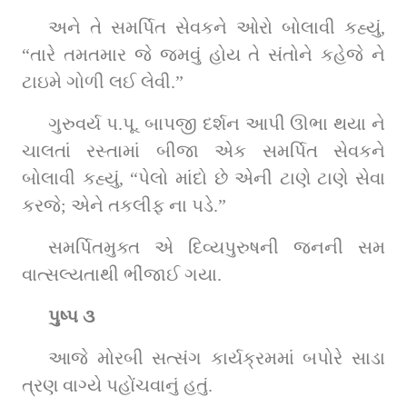
અને તે સમર્પિત સેવકને ઓરો બોલાવી કહ્યું, 
“તારે તમતમાર જે જમવું હોય તે સંતોને કહેજે ને 
ટાઇમે ગોળી લઈ લેવી.”
ગુરુવર્ય પ.પૂ. બાપજી દર્શન આપી ઊભા થયા ને 
ચાલતાં રસ્તામાં બીજા એક સમર્પિત સેવકને 
બોલાવી કહ્યું, “પેલો માંદો છે એની ટાણે ટાણે સેવા 
કરજે; એને તકલીફ ના પડે.”
સમર્પિતમુક્ત એ દિવ્યપુરુષની જનની સમ 
વાત્સલ્યતાથી ભીંજાઈ ગયા.
પુષ્પ ૩
આજે મોરબી સત્સંગ કાર્યક્રમમાં બપોરે સાડા 
ત્રણ વાગ્યે પહોંચવાનું હતું.