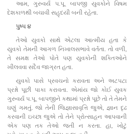
આમ, ગુરુવર્ય પ.પૂ. બાપજી યુવકોને વિષમ 
દેશકાળથી બચાવી સહૃદયી બની રહેતા.
પુષ્પ ૪
તેઓ યુવકો સાથે એટલા આત્મીય હતા કે 
યુવકો તેમની આગળ નિખાલસભાવે વર્તતા. તો વળી, 
તે સમક્ષ તેઓ પોતે પણ યુવકોની શક્તિઓને 
ખીલવવા સદૈવ જાગ્રત હતા.
યુવકો પાસે પ્રવચનો કરાવતા અને અટપટા 
પ્રશ્નો પૂછી પાકા કરાવતા. એમાંય જો કોઈ યુવક 
ગુરુવર્ય પ.પૂ. બાપજીને કથામાં પ્રશ્નો પૂછે તો તે તેમને 
ઘણું ગમતું. જો તેની જિજ્ઞાસાવૃત્તિ જુએ, જ્ઞાન દૃઢ 
કરવાની ઇચ્છા જુએ તો તેને પ્રોત્સાહન આપવાની 
એક પણ તક તેઓ જતી ન કરતા. હા, ખોટું 