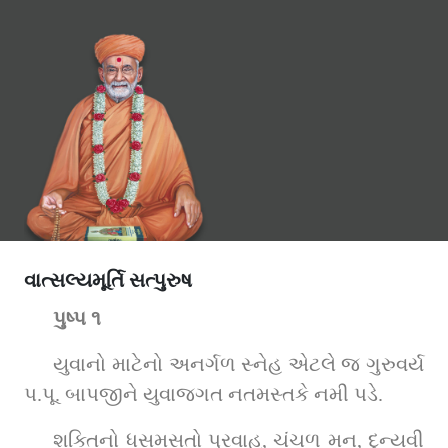
વાત્સલ્યમૂર્તિ સત્પુરુષ
પુષ્પ ૧
યુવાનો માટેનો અનર્ગળ સ્નેહ એટલે જ ગુરુવર્ય 
પ.પૂ. બાપજીને યુવાજગત નતમસ્તકે નમી પડે.
શક્તિનો ધસમસતો પ્રવાહ, ચંચળ મન, દુન્યવી 