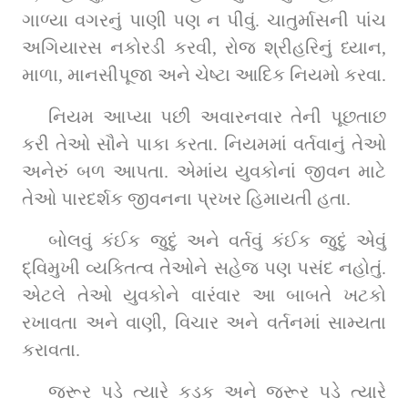
ગાળ્યા વગરનું પાણી પણ ન પીવું. ચાતુર્માસની પાંચ 
અગિયારસ નકોરડી કરવી, રોજ શ્રીહરિનું ધ્યાન, 
માળા, માનસીપૂજા અને ચેષ્ટા આદિક નિયમો કરવા.
નિયમ આપ્યા પછી અવારનવાર તેની પૂછતાછ 
કરી તેઓ સૌને પાકા કરતા. નિયમમાં વર્તવાનું તેઓ 
અનેરું બળ આપતા. એમાંય યુવકોનાં જીવન માટે 
તેઓ પારદર્શક જીવનના પ્રખર હિમાયતી હતા.
બોલવું કંઈક જુદું અને વર્તવું કંઈક જુદું એવું 
દ્વિમુખી વ્યક્તિત્વ તેઓને સહેજ પણ પસંદ નહોતું. 
એટલે તેઓ યુવકોને વારંવાર આ બાબતે ખટકો 
રખાવતા અને વાણી, વિચાર અને વર્તનમાં સામ્યતા 
કરાવતા.
જરૂર પડે ત્યારે કડક અને જરૂર પડે ત્યારે 