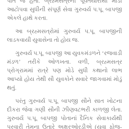
પોતે જ હતા. બ્રહ્મસત્રની પૂર્વતૈયારીથી માંડી 
આટોપવા સુધીની સંપૂર્ણ સેવા ગુરુવર્ય પ.પૂ. બાપજી 
એકલે હાથે કરતા.
આ બ્રહ્મસત્રોમાં ગુરુવર્ય પ.પૂ. બાપજીની 
લાડકવાયી યુવાસેના તો હોય જ.
ગુરુવર્ય પ.પૂ. બાપજી આ યુવકમંડળને ‘રજવાડી 
મંડળ’ તરીકે ઓળખતા. વળી, બ્રહ્મસત્ર 
પ્રોગ્રામમાં રાત્રે પણ મોડે સુધી કથાનો લાભ 
આપ્યો હોય તેથી સૌ યુવકોને સવારે જાગવામાં મોડું 
થતું.
પરંતુ ગુરુવર્ય પ.પૂ. બાપજી સૌને સાત ખોટના 
દીકરા જેવા ગણી સૌની ઝીણવટભરી કાળજી લેતા. 
ગુરુવર્ય પ.પૂ. બાપજી પોતાનાં દૈનિક સેવાકાર્યથી 
પરવારી તેમના ઉતારે અક્ષરઓરડીએ (યુવા ફોજ-