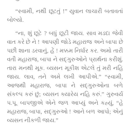
“સ્વામી, નથી છૂટતું !” યુવાન લાચારી બતાવતાં 
બોલ્યો.
“ના, શું છૂટે ? બધું છૂટી જાય. સાવ મડદા જેવી 
વાત કરે છે ને ! આપણી જોડે મહારાજ અને બાપા છે 
પછી શાના ડરવાનું, હેં ! મક્કમ નિર્ધાર કર. અમો તારી 
વતી મહારાજ, બાપા ને સદ્‌ગુરુઓને પ્રાર્થના કરીશું. 
તારા મનથી મૂક. વ્યસન મૂકીશ એટલે તું મરી નહિ 
જાય. લાવ, તને અમે લખી આપીએ.” “સ્વામી, 
આજથી મહારાજ, બાપા ને સદ્‌ગુરુઓના બળે 
સંકલ્પ કરું છું; વ્યસન ક્યારેય નહિ કરું.” ગુરુવર્ય 
પ.પૂ. બાપજીએ એને જળ આપ્યું અને કહ્યું, “હે 
મહારાજ, બાપા, સદ્‌ગુરુઓ ! આને બળ આપો; એનું 
વ્યસન નીકળી જાય.”