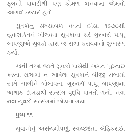
ફૂલની પાંખડીથી પણ કોમળ બનવામાં એમનો 
આગવો ઇજારો હતો.
યુવકોનું સંખ્યાબળ વધતાં ઈ.સ. ૧૯૭૦થી 
યુવાશક્તિને ખીલવવા યુવકોના ઘરે ગુરુવર્ય પ.પૂ. 
બાપજીએ યુવકો દ્વારા જ સભા કરાવવાનો શુભારંભ 
કર્યો.
જેની તેઓ જાતે યુવકો પાસેથી અંગત પૂછતાછ 
કરતા. સભામાં ન આવેલા યુવકોને બીજી સભામાં 
સામે ચાલીને બોલાવતા. ગુરુવર્ય પ.પૂ. બાપજીના 
અથાક દાખડાથી સત્સંગ વૃદ્ધિ પામતો ગયો. નવા 
નવા યુવકો સત્સંગમાં જોડાતા ગયા.
પુષ્પ ૧૧
યુવાનોનું અસંયમીપણું, સ્વચ્છંદતા, બેફિકરાઈ, 