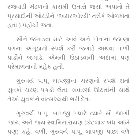
રજવાડી મંડળનો કાયમી ઉતારો જ્યાં અપાતો તે 
પ્રસાદીની ઓરડીને ‘અક્ષરઓરડી’ તરીકે ઓળખતા 
હતા
.
) પહોંચી જતા.
સૌને જગાડવા માટે આવે અને પોતાના જમણા 
પગના અંગૂઠાનો સ્પર્શ કરી જગાડે અથવા તાળી 
પાડીને જગાડે. એમની ઉઠાડવાની અદામાં પણ 
પ્રેમાળતાની મહેક હતી.
ગુરુવર્ય પ.પૂ. બાપજીના ચરણનો સ્પર્શ થતાં 
યુવકો ચરણ પકડી લેતા. સવારમાં ઊઠતાંની સાથે 
તેઓ યુવકોને વાત્સલ્યથી ભરી દેતા.
ગુરુવર્ય પ.પૂ. બાપજી પધારે ત્યારે સૌ જાગી 
જાય અને જય સ્વામિનારાયણ (કેટલાક બંધ આંખે 
પણ) કહે. વળી, ગુરુવર્ય પ.પૂ. બાપજી પાછા વળે 