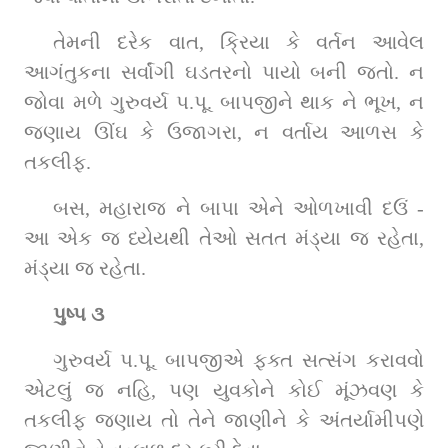
તેમની દરેક વાત, ક્રિયા કે વર્તન આવેલ 
આગંતુકના સર્વાંગી ઘડતરનો પાયો બની જતો. ન 
જોવા મળે ગુરુવર્ય પ.પૂ. બાપજીને થાક ને ભૂખ, ન 
જણાય ઊંઘ કે ઉજાગરા, ન વર્તાય આળસ કે 
તકલીફ.
બસ, મહારાજ ને બાપા એને ઓળખાવી દઉં - 
આ એક જ ધ્યેયથી તેઓ સતત મંડ્યા જ રહેતા, 
મંડ્યા જ રહેતા.
પુષ્પ ૩
ગુરુવર્ય પ.પૂ. બાપજીએ ફક્ત સત્સંગ કરાવવો 
એટલું જ નહિ, પણ યુવકોને કોઈ મૂંઝવણ કે 
તકલીફ જણાય તો તેને જાણીને કે અંતર્યામીપણે 