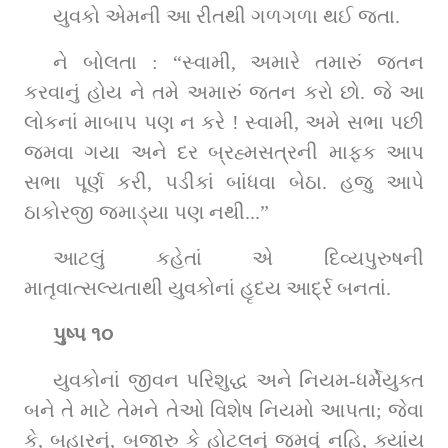
યુવકો એમની આ રીતથી ગળગળા થઈ જતા.
ને બોલતા : “સ્વામી, અમારે તમારું જતન 
કરવાનું હોય ને તમે અમારું જતન કરો છો. જે આ 
લોકનાં માબાપ પણ ન કરે ! સ્વામી, અમે સભા પછી 
જમવા ગયા અને દર બ્રહ્મસત્રની માફક આપ 
સભા પૂર્ણ કરી, પડીકાં બાંધવા બેઠા. હજુ આપે 
ઠાકોરજી જમાડ્યા પણ નથી...”
આટલું કહેતાં એ દિવ્યપુરુષની 
માતૃવાત્સલ્યતાથી યુવકોનાં હૃદય આર્દ્ર બનતાં.
પુષ્પ ૧૦
યુવકોનાં જીવન પરિશુદ્ધ અને નિયમ-ધર્મેયુક્ત 
બને તે માટે તેમને તેઓ વિશેષ નિયમો આપતા; જેવા 
કે, બહારનું, બજારુ કે હોટલનું જમવું નહિ, ક્યાંય 