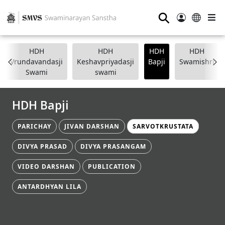
⚲
HDH
HDH
HDH
HDH
Vrundavandasji
Keshavpriyadasji
Bapji
Swamishri
Swami
swami
HDH Bapji
PARICHAY
JIVAN DARSHAN
SARVOTKRUSTATA
DIVYA PRASAD
DIVYA PRASANGAM
VIDEO DARSHAN
PUBLICATION
ANTARDHYAN LILA