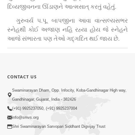
દિવ્યજીવનના ઊંડાણને આત્મસાત્‌ કરતું વહેતું.
ગુરુવર્ય પ.પૂ. બાપજીના આવા વાત્સલ્યસભર 
સ્નેહથી કોઈ અજાણ નહિ રહ્યા હોય જે સ્નેહને 
આજે સંભારતા પણ તેઓ ગદ્‌ગદિત થઈ જાય છે. 
CONTACT US
Swaminarayan Dham, Opp. Infocity, Koba-Gandhinagar High way,
Gandhinagar, Gujarat, India - 382426
(+91) 9925237050, (+91) 9925237004
info@smvs.org
Shri Swaminarayan Sarvopari Siddhant Digvijay Trust