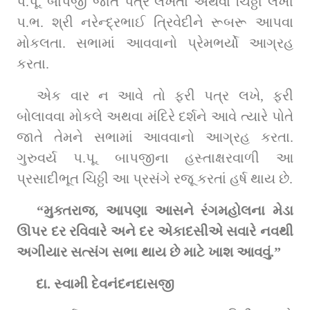
પ.પૂ. બાપજી જાતે પત્ર લખતા અથવા ચિઠ્ઠી લખી 
પ.ભ. શ્રી નરેન્દ્રભાઈ ત્રિવેદીને રૂબરૂ આપવા 
મોકલતા. સભામાં આવવાનો પ્રેમભર્યો આગ્રહ 
કરતા.
એક વાર ન આવે તો ફરી પત્ર લખે, ફરી 
બોલાવવા મોકલે અથવા મંદિરે દર્શને આવે ત્યારે પોતે 
જાતે તેમને સભામાં આવવાનો આગ્રહ કરતા. 
ગુરુવર્ય પ.પૂ. બાપજીના હસ્તાક્ષરવાળી આ 
પ્રસાદીભૂત ચિઠ્ઠી આ પ્રસંગે રજૂ કરતાં હર્ષ થાય છે.
“મુક્તરાજ, આપણા આસને રંગમહોલના મેડા 
ઊપર દર રવિવારે અને દર એકાદસીએ સવારે નવથી 
અગીયાર સત્સંગ સભા થાય છે માટે ખાશ આવવું.”
દા. સ્વામી દેવનંદનદાસજી