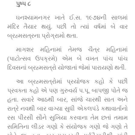
પુષ્પ ૮
ઘનશ્યામનગર ખાતે ઈ.સ. ૧૯૭૪ની સાલમાં 
મંદિર તૈયાર થયું. પછી તો ત્યાં વર્ષમાં બે વાર 
બ્રહ્મસત્રના પ્રોગ્રામો થતા.
માગશર મહિનામાં તેમજ ચૈત્ર મહિનામાં 
(પાટોત્સવ ઉપક્રમે) એમ બે વખત પાંચ પાંચ 
દિવસનાં બ્રહ્મસત્રો યોજાતાં જેમાં પારાયણો થતી.
આ બ્રહ્મસત્રોમાં પ્રયોજક કહો કે પછી 
પ્રવક્તા કહો એ પણ ગુરુવર્ય પ.પૂ. બાપજી પોતે જ 
હતા. સવારે આઠથી બાર, સાંજે ચારથી સાત અને 
રાત્રે નવથી બાર વાગ્યા સુધી એકલપંડે કથાવાર્તાનો 
રસ પીરસી સૌને સુખિયા કરવાના તેમ છતાં તમામ 
સમિતિના લીડર ગણો કે સંયોજક ગણો જે ગણો તે 