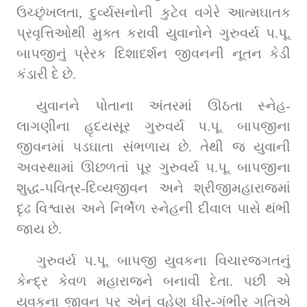
ઉચ્છૃંખલતા, દુર્વ્યસનોની કુટેવ વગેરે આત્મઘાતક 
પ્રવૃત્તિઓથી મુક્ત કરાવી યુવાનોને ગુરુવર્ય પ.પૂ. 
બાપજીનું પ્રેરક દિશાદર્શન જીવનની નૂતન કેડી 
કંડારી દે છે.
યુવાનને પોતાના અંતરમાં ઊઠતા સ્નેહ-
લાગણીના હૃદયસૂર ગુરુવર્ય પ.પૂ. બાપજીના 
જીવનમાં પડઘાતા સંભળાય છે. તેથી જ યુવાની 
અવસ્થામાં ઊછળતાં પૂર ગુરુવર્ય પ.પૂ. બાપજીના 
શુદ્ધ-પવિત્ર-દિવ્યજીવન અને શ્રીજીમહારાજમાં 
દૃઢ વિશ્વાસ અને નિર્ભેળ સ્નેહની દીવાલ પાસે થંભી 
જાય છે.
ગુરુવર્ય પ.પૂ. બાપજી યુવકના વિચારજગતનું 
કેન્દ્ર કેવળ મહારાજને બનાવી દેતા. પછી એ 
યુવકના જીવન પર એનું વહેણ ધીર-ગંભીર ગતિએ 