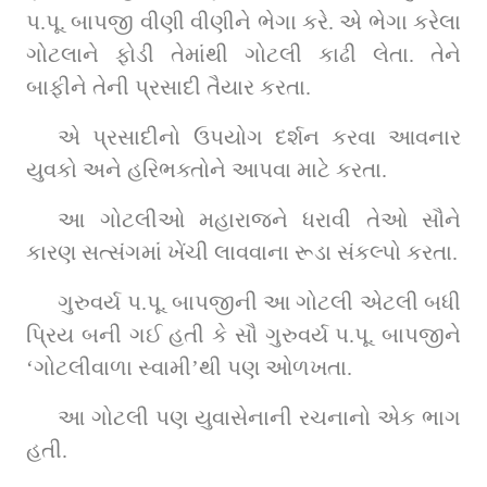
પ.પૂ. બાપજી વીણી વીણીને ભેગા કરે. એ ભેગા કરેલા 
ગોટલાને ફોડી તેમાંથી ગોટલી કાઢી લેતા. તેને 
બાફીને તેની પ્રસાદી તૈયાર કરતા.
એ પ્રસાદીનો ઉપયોગ દર્શન કરવા આવનાર 
યુવકો અને હરિભક્તોને આપવા માટે કરતા.
આ ગોટલીઓ મહારાજને ધરાવી તેઓ સૌને 
કારણ સત્સંગમાં ખેંચી લાવવાના રૂડા સંકલ્પો કરતા.
ગુરુવર્ય પ.પૂ. બાપજીની આ ગોટલી એટલી બધી 
પ્રિય બની ગઈ હતી કે સૌ ગુરુવર્ય પ.પૂ. બાપજીને 
‘ગોટલીવાળા સ્વામી’થી પણ ઓળખતા.
આ ગોટલી પણ યુવાસેનાની રચનાનો એક ભાગ 
હતી.