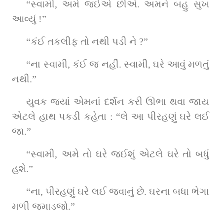
“સ્વામી, અમે જઈએ છીએ. અમને બહુ સુખ 
આવ્યું !”
“કંઈ તકલીફ તો નથી પડી ને ?”
“ના સ્વામી, કંઈ જ નહીં. સ્વામી, ઘરે આવું મળતું 
નથી.”
યુવક જ્યાં એમનાં દર્શન કરી ઊભા થવા જાય 
એટલે હાથ પકડી કહેતા : “લે આ પીરહણું ઘરે લઈ 
જા.”
“સ્વામી, અમે તો ઘરે જઈશું એટલે ઘરે તો બધું 
હશે.”
“ના, પીરહણું ઘરે લઈ જવાનું છે. ઘરના બધા ભેગા 
મળી જમાડજો.”