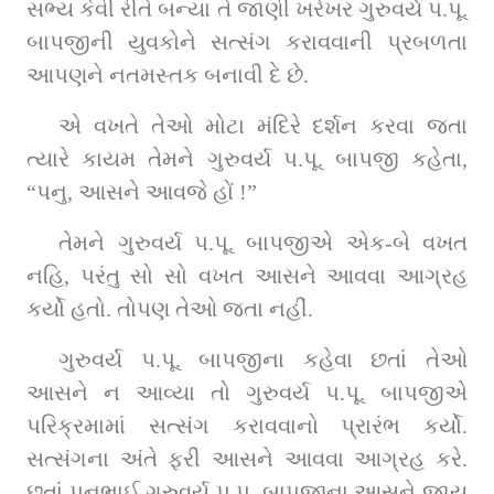
સભ્ય કેવી રીતે બન્યા તે જાણી ખરેખર ગુરુવર્ય પ.પૂ. 
બાપજીની યુવકોને સત્સંગ કરાવવાની પ્રબળતા 
આપણને નતમસ્તક બનાવી દે છે.
એ વખતે તેઓ મોટા મંદિરે દર્શન કરવા જતા 
ત્યારે કાયમ તેમને ગુરુવર્ય પ.પૂ. બાપજી કહેતા, 
“પનુ, આસને આવજે હોં !”
તેમને ગુરુવર્ય પ.પૂ. બાપજીએ એક-બે વખત 
નહિ, પરંતુ સો સો વખત આસને આવવા આગ્રહ 
કર્યો હતો. તોપણ તેઓ જતા નહીં.
ગુરુવર્ય પ.પૂ. બાપજીના કહેવા છતાં તેઓ 
આસને ન આવ્યા તો ગુરુવર્ય પ.પૂ. બાપજીએ 
પરિક્રમામાં સત્સંગ કરાવવાનો પ્રારંભ કર્યો. 
સત્સંગના અંતે ફરી આસને આવવા આગ્રહ કરે. 
છતાં પનુભાઈ ગુરુવર્ય પ.પૂ. બાપજીના આસને જાય 