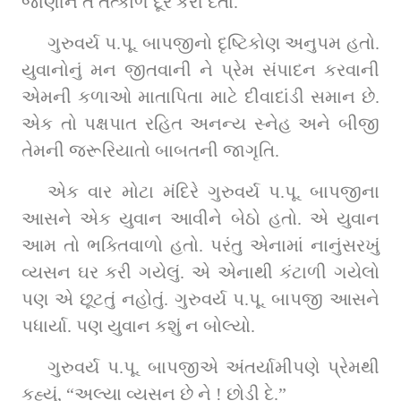
જાણીને તે તત્કાળ દૂર કરી દેતા.
ગુરુવર્ય પ.પૂ. બાપજીનો દૃષ્ટિકોણ અનુપમ હતો. 
યુવાનોનું મન જીતવાની ને પ્રેમ સંપાદન કરવાની 
એમની કળાઓ માતાપિતા માટે દીવાદાંડી સમાન છે. 
એક તો પક્ષપાત રહિત અનન્ય સ્નેહ અને બીજી 
તેમની જરૂરિયાતો બાબતની જાગૃતિ.
એક વાર મોટા મંદિરે ગુરુવર્ય પ.પૂ. બાપજીના 
આસને એક યુવાન આવીને બેઠો હતો. એ યુવાન 
આમ તો ભક્તિવાળો હતો. પરંતુ એનામાં નાનુંસરખું 
વ્યસન ઘર કરી ગયેલું. એ એનાથી કંટાળી ગયેલો 
પણ એ છૂટતું નહોતું. ગુરુવર્ય પ.પૂ. બાપજી આસને 
પધાર્યા. પણ યુવાન કશું ન બોલ્યો.
ગુરુવર્ય પ.પૂ. બાપજીએ અંતર્યામીપણે પ્રેમથી 
કહ્યું, “અલ્યા વ્યસન છે ને ! છોડી દે.”