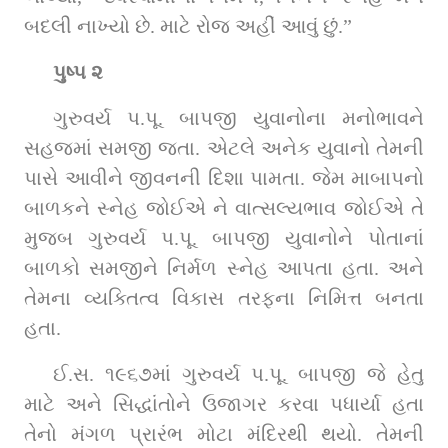
બદલી નાખ્યો છે. માટે રોજ અહીં આવું છું.”
પુષ્પ ૨
ગુરુવર્ય પ.પૂ. બાપજી યુવાનોના મનોભાવને 
સહજમાં સમજી જતા. એટલે અનેક યુવાનો તેમની 
પાસે આવીને જીવનની દિશા પામતા. જેમ માબાપનો 
બાળકને સ્નેહ જોઈએ ને વાત્સલ્યભાવ જોઈએ તે 
મુજબ ગુરુવર્ય પ.પૂ. બાપજી યુવાનોને પોતાનાં 
બાળકો સમજીને નિર્મળ સ્નેહ આપતા હતા. અને 
તેમના વ્યક્તિત્વ વિકાસ તરફના નિમિત્ત બનતા 
હતા.
ઈ.સ. ૧૯૬૭માં ગુરુવર્ય પ.પૂ. બાપજી જે હેતુ 
માટે અને સિદ્ધાંતોને ઉજાગર કરવા પધાર્યા હતા 
તેનો મંગળ પ્રારંભ મોટા મંદિરથી થયો. તેમની 