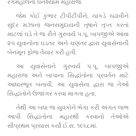
રંગમહોલના ઘનશ્યામ મહારાજ.
જેમ કોઈ કુંભાર ટીપીટીપીને, ચાકડે ચઢાવીને 
સુંદર મઝાના જનસમુદાયની તૃષાને તૃપ્ત કરતાં 
માટલાં ઘડે તે જ રીતે ગુરુવર્ય પ.પૂ. બાપજીએ આવા 
૨૫ યુવાનોના ઘડતર અને ચણતર દ્વારા યુવાસેનાની 
બેનમૂન ફોજ તૈયાર કરી હતી.
આ યુવાસેનાને ગુરુવર્ય પ.પૂ. બાપજીએ 
મહારાજ અને બાપાના સિદ્ધાંતોના પ્રવર્તન માટે 
આધારભૂત બનાવી. આ યુવાસેના દ્વારા જ તેઓ 
સિદ્ધાંતોને ઉજાગર કરવા માગતા હતા.
તેથી આ બધા જ યુવકોને ભેગા કરી અંગત લાભ 
આપી સિદ્ધાંતોના મહારથી કરવાનો તેઓએ 
સૌપ્રથમ પ્રયાસ કર્યો ઈ.સ. ૧૯૬૮માં.