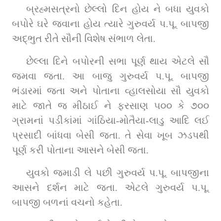
બ્રહ્મસત્રનો છેલ્લો દિન હોય ને બધા યુવકો 
બપોરે ઘરે જવાના હોય ત્યારે ગુરુવર્ય પ.પૂ. બાપજી 
અદ્‌ભુત રીતે સૌની વિશેષ સંભાળ લેતા.
છેલ્લા દિને બપોરની સભા પૂર્ણ થાય એટલે સૌ 
જમવા જતા. આ બાજુ ગુરુવર્ય પ.પૂ. બાપજી 
ભંડારમાં જતા અને પોતાના વ્હાલસોયા સૌ યુવકો 
માટે જાતે જ મીઠાઈ ને ફરસાણ ૫૦૦ કે ૭૦૦ 
ગ્રામનાં પડીકાંમાં ગાંઠિયા-મોતૈયા-લાડુ આદિ લઈ 
પ્રસાદી બાંધવા બેસી જતા. તે સેવા ખૂબ ઝડપથી 
પૂર્ણ કરી પોતાના આસને બેસી જતા.
યુવકો જમાડી લે પછી ગુરુવર્ય પ.પૂ. બાપજીના 
આસને દર્શન માટે જતા. એટલે ગુરુવર્ય પ.પૂ. 
બાપજી બળનાં વચનો કહેતા.