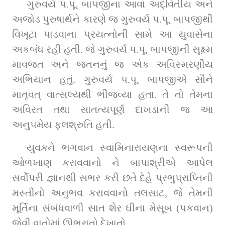
ગુરુવર્ય પ.પૂ. બાપજીના આવા અદ્વિતીય અને 
અજોડ પુરુષાર્થને કારણે જ ગુરુવર્ય પ.પૂ. બાપજીથી 
વિખૂટા પાડવાના પ્રયત્નોની સામે આ યુવાસેના 
અકબંધ રહી હતી. જે ગુરુવર્ય પ.પૂ. બાપજીની સૂક્ષ્મ 
માવજત અને જતનનું જ એક અવિસ્મરણીય 
અભિયાન હતું. ગુરુવર્ય પ.પૂ. બાપજીએ સૌને 
માતૃવત્‌ વાત્સલ્યથી ભીંજવ્યા હતા. તે તો તેમના 
અવિરત તથા સાતત્યપૂર્ણ દાખડાની જ આ 
અનુપમેય ફલશ્રુતિ હતી.
યુવકને ભગવાન સ્વામિનારાયણના સ્વરૂપની 
ઓળખાણ કરાવવાનો ને બાપાશ્રીએ આપેલ 
સર્વોપરી જ્ઞાનથી સભર કરી છતે દેહે પ્રભુપ્રાપ્તિની 
મસ્તીનો અનુભવ કરાવવાનો તલસાટ, જે તેમની 
મૂર્તિના સંબંધવાળી સાત શેર ઘીના મેસૂબ (પકવાન) 
જેવી વાતોમાં ઊભરાતો દેખાતો.