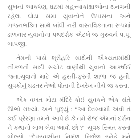
સુખનાં આકર્ષણ, ઘટમાં મહત્ત્વાકાંક્ષાઓના થનગની 
રહેલા ઘોડા સમા યુવાનોને ઉપાસના અને 
ભજનભક્તિ સાથે બાંધી નરી વાસ્તવિકતાના રૂપમાં 
ઢાળનાર યુવાનોના પથદર્શક એટલે જ ગુરુવર્ય પ.પૂ. 
બાપજી.
તેમની પાસે શ્રીહરિ સાથેની ઐક્યતામાંથી 
નીકળતી સાદી સચોટ વાણીથી યુવાનો આકર્ષાઈ 
જતા.યુવાનો માટે એ હરતી-ફરતી શાળા જ હતી. 
યુવકોનું ઘડતર તેઓ પોતાની દેખરેખ નીચે જ કરતા.
એક વખત મોટા મંદિરે કોઈ યુવકને એક સંતે 
ઊભો રાખ્યો. અને પૂછ્યું : “આ દેવસ્વામી એવી તે 
કઈ પ્રેરણા તમને આપે છે કે તમે રોજ એમનાં દર્શન 
ને કથાનો લાભ લેવા આવો છો ?” યુવક સ્મિત કરતાં 
બોલ્યો, “દેવસ્વામીના નિર્મળ, નિર્ભેળ સ્નેહે મને 