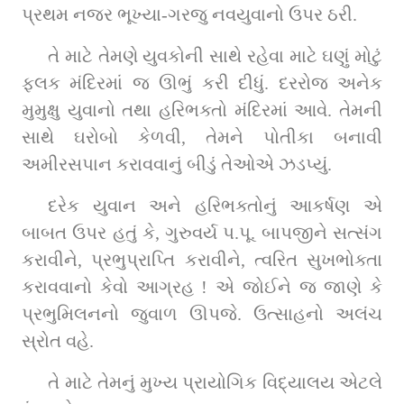
પ્રથમ નજર ભૂખ્યા-ગરજુ નવયુવાનો ઉપર ઠરી.
તે માટે તેમણે યુવકોની સાથે રહેવા માટે ઘણું મોટું 
ફલક મંદિરમાં જ ઊભું કરી દીધું. દરરોજ અનેક 
મુમુક્ષુ યુવાનો તથા હરિભક્તો મંદિરમાં આવે. તેમની 
સાથે ઘરોબો કેળવી, તેમને પોતીકા બનાવી 
અમીરસપાન કરાવવાનું બીડું તેઓએ ઝડપ્યું.
દરેક યુવાન અને હરિભક્તોનું આકર્ષણ એ 
બાબત ઉપર હતું કે, ગુરુવર્ય પ.પૂ. બાપજીને સત્સંગ 
કરાવીને, પ્રભુપ્રાપ્તિ કરાવીને, ત્વરિત સુખભોક્તા 
કરાવવાનો કેવો આગ્રહ ! એ જોઈને જ જાણે કે 
પ્રભુમિલનનો જુવાળ ઊપજે. ઉત્સાહનો અલંચ 
સ્રોત વહે.
તે માટે તેમનું મુખ્ય પ્રાયોગિક વિદ્યાલય એટલે 