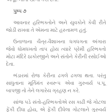
પુષ્પ ૭
આવનાર હરિભક્તોને અને યુવકોને કેવી રીતે 
જોડી રાખવા તે એમના માટે હસ્તામળ હતું.
ઉનાળાના ચૈત્ર-વૈશાખના ધગધગતા અંગારા 
જેવો ધોમધખતો તાપ હોય ત્યારે પ્રેમી હરિભક્તો 
મોટા મંદિરે ઠાકોરજીને અને સંતોને કેરીની રસોઈઓ 
દેતા.
ભંડારમાં રોજ કેરીના ઢગલે ઢગલા થતા. પરંતુ 
સાધુતાના મૂર્તિમંત સ્વરૂપ એવા ગુરુવર્ય પ.પૂ. 
બાપજી તો તેને લગારેય ગ્રહણ ન કરે.
સાંજ પડે સંતો-હરિભક્તોએ રસ કાઢી જે ગોટલા 
ફેંકી દીધા હોય, એ ફેંકી દીધેલા ગોટલાને ગુરુવર્ય 