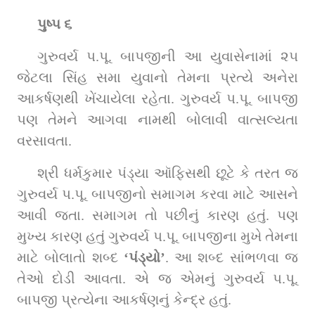
પુષ્પ ૬
ગુરુવર્ય પ.પૂ. બાપજીની આ યુવાસેનામાં ૨૫ 
જેટલા સિંહ સમા યુવાનો તેમના પ્રત્યે અનેરા 
આકર્ષણથી ખેંચાયેલા રહેતા. ગુરુવર્ય પ.પૂ. બાપજી 
પણ તેમને આગવા નામથી બોલાવી વાત્સલ્યતા 
વરસાવતા.
શ્રી ધર્મકુમાર પંડ્યા ઑફિસથી છૂટે કે તરત જ 
ગુરુવર્ય પ.પૂ. બાપજીનો સમાગમ કરવા માટે આસને 
આવી જતા. સમાગમ તો પછીનું કારણ હતું. પણ 
મુખ્ય કારણ હતું ગુરુવર્ય પ.પૂ. બાપજીના મુખે તેમના 
માટે બોલાતો શબ્દ 
‘પંડ્યો’
. આ શબ્દ સાંભળવા જ 
તેઓ દોડી આવતા. એ જ એમનું ગુરુવર્ય પ.પૂ. 
બાપજી પ્રત્યેના આકર્ષણનું કેન્દ્ર હતું.