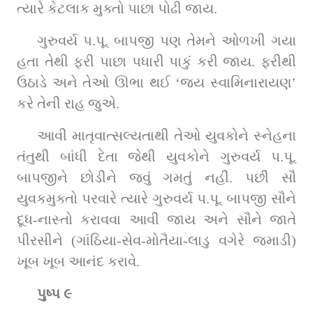
ત્યારે કેટલાક મુક્તો પાછા પોઢી જાય.
ગુરુવર્ય પ.પૂ. બાપજી પણ તેમને ઓળખી ગયા 
હતા તેથી ફરી પાછા પધારી પાકું કરી જાય. ફરીથી 
ઉઠાડે અને તેઓ ઊભા થઈ ‘જય સ્વામિનારાયણ’ 
કરે તેની રાહ જુએ.
આવી માતૃવાત્સલ્યતાથી તેઓ યુવકોને સ્નેહના 
તંતુથી બાંધી દેતા જેથી યુવકોને ગુરુવર્ય પ.પૂ. 
બાપજીને છોડીને જવું ગમતું નહીં. પછી સૌ 
યુવકમુક્તો પરવારે ત્યારે ગુરુવર્ય પ.પૂ. બાપજી સૌને 
દૂધ-નાસ્તો કરાવવા આવી જાય અને સૌને જાતે 
પીરસીને (ગાંઠિયા-સેવ-મોતૈયા-લાડુ વગેરે જમાડી) 
ખૂબ ખૂબ આનંદ કરાવે.
પુષ્પ ૯