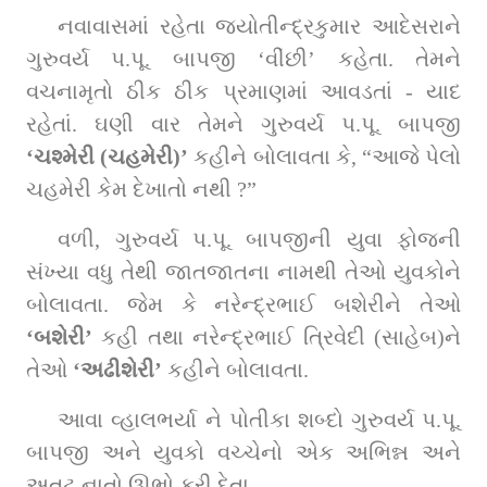
નવાવાસમાં રહેતા જ્યોતીન્દ્રકુમાર આદેસરાને 
ગુરુવર્ય પ.પૂ. બાપજી ‘વીંછી’ કહેતા. તેમને 
વચનામૃતો ઠીક ઠીક પ્રમાણમાં આવડતાં - યાદ 
રહેતાં. ઘણી વાર તેમને ગુરુવર્ય પ.પૂ. બાપજી 
‘ચશ્મેરી (ચહમેરી)’
 કહીને બોલાવતા કે, “આજે પેલો 
ચહમેરી કેમ દેખાતો નથી ?”
વળી, ગુરુવર્ય પ.પૂ. બાપજીની યુવા ફોજની 
સંખ્યા વધુ તેથી જાતજાતના નામથી તેઓ યુવકોને 
બોલાવતા. જેમ કે નરેન્દ્રભાઈ બશેરીને તેઓ 
‘બશેરી’
 કહી તથા નરેન્દ્રભાઈ ત્રિવેદી (સાહેબ)ને 
તેઓ 
‘અઢીશેરી’
 કહીને બોલાવતા.
આવા વ્હાલભર્યા ને પોતીકા શબ્દો ગુરુવર્ય પ.પૂ. 
બાપજી અને યુવકો વચ્ચેનો એક અભિન્ન અને 
અતૂટ નાતો ઊભો કરી દેતા.