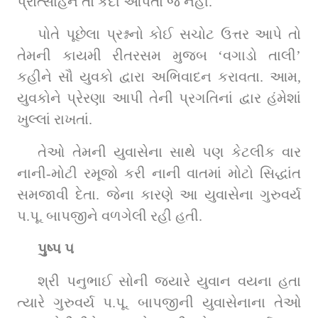
પ્રોત્સાહન તો કદી આપતા જ નહીં.
પોતે પૂછેલા પ્રશ્નનો કોઈ સચોટ ઉત્તર આપે તો 
તેમની કાયમી રીતરસમ મુજબ ‘વગાડો તાલી’ 
કહીને સૌ યુવકો દ્વારા અભિવાદન કરાવતા. આમ, 
યુવકોને પ્રેરણા આપી તેની પ્રગતિનાં દ્વાર હંમેશાં 
ખુલ્લાં રાખતાં.
તેઓ તેમની યુવાસેના સાથે પણ કેટલીક વાર 
નાની-મોટી રમૂજો કરી નાની વાતમાં મોટો સિદ્ધાંત 
સમજાવી દેતા. જેના કારણે આ યુવાસેના ગુરુવર્ય 
પ.પૂ. બાપજીને વળગેલી રહી હતી.
પુષ્પ ૫
શ્રી પનુભાઈ સોની જ્યારે યુવાન વયના હતા 
ત્યારે ગુરુવર્ય પ.પૂ. બાપજીની યુવાસેનાના તેઓ 