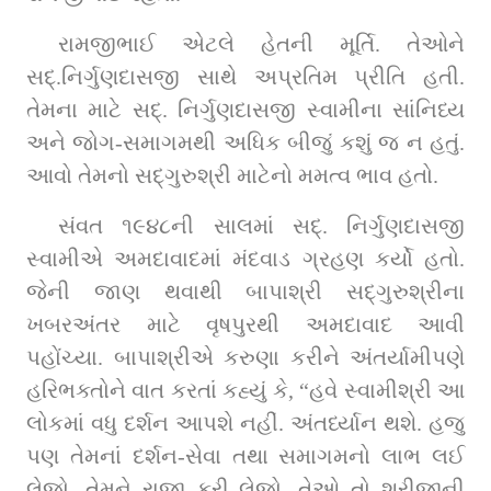
રામજીભાઈ એટલે હેતની મૂર્તિ. તેઓને 
સદ્‌.નિર્ગુણદાસજી સાથે અપ્રતિમ પ્રીતિ હતી. 
તેમના માટે સદ્‌. નિર્ગુણદાસજી સ્વામીના સાંનિધ્ય 
અને જોગ-સમાગમથી અધિક બીજું કશું જ ન હતું. 
આવો તેમનો સદ્‌ગુરુશ્રી માટેનો મમત્વ ભાવ હતો.
સંવત ૧૯૪૮ની સાલમાં સદ્‌. નિર્ગુણદાસજી 
સ્વામીએ અમદાવાદમાં મંદવાડ ગ્રહણ કર્યો હતો. 
જેની જાણ થવાથી બાપાશ્રી સદ્‌ગુરુશ્રીના 
ખબરઅંતર માટે વૃષપુરથી અમદાવાદ આવી 
પહોંચ્યા. બાપાશ્રીએ કરુણા કરીને અંતર્યામીપણે 
હરિભક્તોને વાત કરતાં કહ્યું કે, “હવે સ્વામીશ્રી આ 
લોકમાં વધુ દર્શન આપશે નહીં. અંતર્ધ્યાન થશે. હજુ 
પણ તેમનાં દર્શન-સેવા તથા સમાગમનો લાભ લઈ 
લેજો, તેમને રાજી કરી લેજો. તેઓ તો શ્રીજીની 