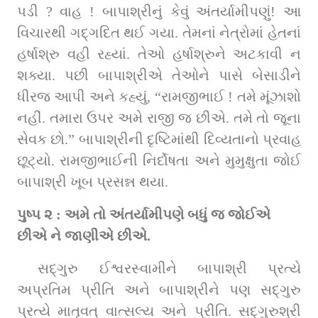
પડી 
?
 વાહ 
!
 બાપાશ્રીનું કેવું અંતર્યામીપણું! આ 
વિચારથી ગદ્‌ગદિત થઈ ગયા. તેમનાં નેત્રોમાં હેતનાં 
હર્ષાશ્રુ વહી રહ્યાં. તેઓ હર્ષાશ્રુને અટકાવી ન 
શક્યા. પછી બાપાશ્રીએ તેઓને પાસે બેસાડીને 
ધીરજ આપી અને કહ્યું
, “
રામજીભાઈ 
!
 તમે મૂંઝાશો 
નહીં. તમારા ઉપર અમે રાજી જ છીએ. તમે તો જૂના 
સેવક છો.
”
 બાપાશ્રીની દૃષ્ટિમાંથી દિવ્યતાનો પ્રવાહ 
છૂટ્યો. રામજીભાઈની નિર્દોષતા અને મુમુક્ષુતા જોઈ 
બાપાશ્રી ખૂબ પ્રસન્ન થયા.
પુષ્પ ૨ : અમે તો અંતર્યામીપણે બધું જ જોઈએ 
છીએ ને જાણીએ છીએ.
સદ્‌ગુરુ ઈશ્વરસ્વામીને બાપાશ્રી પ્રત્યે 
અપ્રતિમ પ્રીતિ અને બાપાશ્રીને પણ સદ્‌ગુરુ 
પ્રત્યે માતૃવત્‌ વાત્સલ્ય અને પ્રીતિ. સદ્‌ગુરુશ્રી 