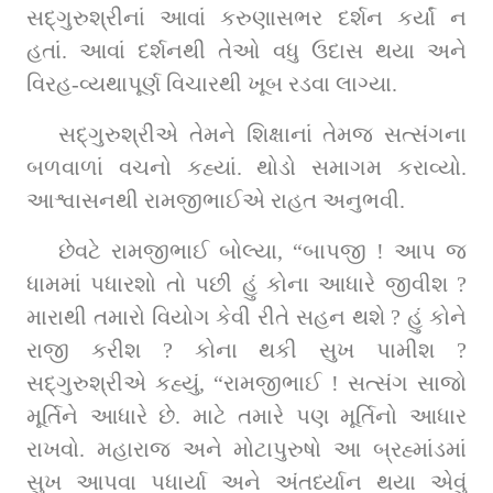
સદ્‌ગુરુશ્રીનાં આવાં કરુણાસભર દર્શન કર્યાં ન 
હતાં. આવાં દર્શનથી તેઓ વધુ ઉદાસ થયા અને 
વિરહ-વ્યથાપૂર્ણ વિચારથી ખૂબ રડવા લાગ્યા.
સદ્‌ગુરુશ્રીએ તેમને શિક્ષાનાં તેમજ સત્સંગના 
બળવાળાં વચનો કહ્યાં. થોડો સમાગમ કરાવ્યો. 
આશ્વાસનથી રામજીભાઈએ રાહત અનુભવી.
છેવટે રામજીભાઈ બોલ્યા, “બાપજી 
!
 આપ જ 
ધામમાં પધારશો તો પછી હું કોના આધારે જીવીશ ? 
મારાથી તમારો વિયોગ કેવી રીતે સહન થશે ? હું કોને 
રાજી કરીશ ? કોના થકી સુખ પામીશ ? 
સદ્‌ગુરુશ્રીએ કહ્યું, “રામજીભાઈ ! સત્સંગ સાજો 
મૂર્તિને આધારે છે. માટે તમારે પણ મૂર્તિનો આધાર 
રાખવો. મહારાજ અને મોટાપુરુષો આ બ્રહ્માંડમાં 
સુખ આપવા પધાર્યા અને અંતર્ધ્યાન થયા એવું 