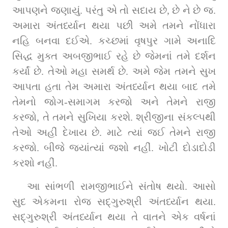
આપણને જણાયું. પરંતુ એ તો સદાય છે, છે ને છે જ. 
અમારા અંતર્ધ્યાન થયા પછી અમે તમને નોંધારા 
નહિ બનવા દઈએ. કચ્છમાં વૃષપુર ગામે અનાદિ 
સિદ્ધ મુક્ત અબજીભાઈ રહે છે જેમનાં તમે દર્શન 
કર્યાં છે. તેઓ મહા સમર્થ છે. અમે જેમ તમને સુખ 
આપતા હતા તેમ અમારા અંતર્ધ્યાન થયા બાદ તમે 
તેમનો જોગ-સમાગમ કરજો અને તેમને રાજી 
કરજો, તે તમને સુખિયા કરશે. શ્રીજીના સંકલ્પથી 
તેઓ અહીં દેખાય છે. માટે ત્યાં જઈ તેમને રાજી 
કરજો. બીજે જ્યાંત્યાં જશો નહીં. ખોટી દોડાદોડી 
કરશો નહીં.
આ સાંભળી રામજીભાઈને સંતોષ થયો. આસો 
સુદ એકમના રોજ સદ્‌ગુરુશ્રી અંતર્ધ્યાન થયા. 
સદ્‌ગુરુશ્રી અંતર્ધ્યાન થયા તે વાતને એક વર્ષનાં 