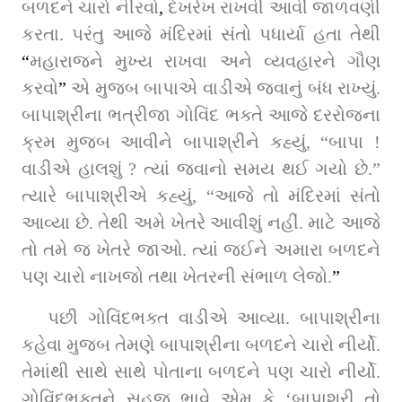
બળદને ચારો નીરવો
,
 દેખરેખ રાખવી આવી જાળવણી 
કરતા. પરંતુ આજે મંદિરમાં સંતો પધાર્યા હતા તેથી 
“
મહારાજને મુખ્ય રાખવા અને વ્યવહારને ગૌણ 
કરવો
”
 એ મુજબ બાપાએ વાડીએ જવાનું બંધ રાખ્યું. 
બાપાશ્રીના ભત્રીજા ગોવિંદ ભક્તે આજે દરરોજના 
ક્રમ મુજબ આવીને બાપાશ્રીને કહ્યું, “બાપા ! 
વાડીએ હાલશું ? ત્યાં જવાનો સમય થઈ ગયો છે.” 
ત્યારે બાપાશ્રીએ કહ્યું, “આજે તો મંદિરમાં સંતો 
આવ્યા છે. તેથી અમે ખેતરે આવીશું નહીં. માટે આજે 
તો તમે જ ખેતરે જાઓ. ત્યાં જઈને અમારા બળદને 
પણ ચારો નાખજો તથા ખેતરની સંભાળ લેજો.
”
પછી ગોવિંદભક્ત વાડીએ આવ્યા. બાપાશ્રીના 
કહેવા મુજબ તેમણે બાપાશ્રીના બળદને ચારો નીર્યો. 
તેમાંથી સાથે સાથે પોતાના બળદને પણ ચારો નીર્યો. 
ગોવિંદભક્તને સહજ ભાવે એમ કે ‘બાપાશ્રી તો 