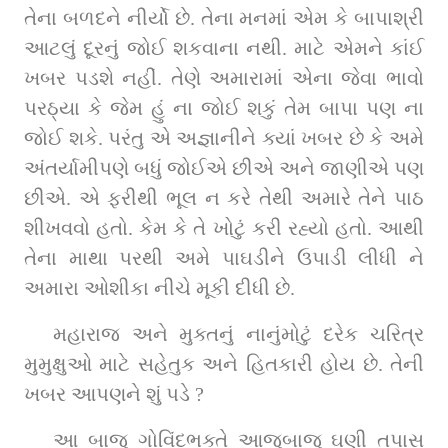
તેના બળદને નીર્યો છે. તેના મનમાં એમ કે બાપાશ્રી 
આટલું દૂરનું જોઈ શકવાના નથી. માટે એમને કાંઈ 
ખબર પડશે નહીં. તેણે અમારામાં એના જેવા ભાવો 
પરઠ્યા કે જેમ હું ના જોઈ શકું તેમ બાપા પણ ના 
જોઈ શકે. પરંતુ એ અજ્ઞાનીને ક્યાં ખબર છે કે અમે 
અંતર્યામીપણે બધું જોઈએ છીએ અને જાણીએ પણ 
છીએ. એ ફરીથી ભૂલ ન કરે તેથી અમારે તેને પાઠ 
શીખવવો હતો. કેમ કે તે ખોટું કરી રહ્યો હતો. આથી 
તેના માથા પરથી અમે પાઘડીને ઉપાડી લીધી ને 
અમારા ઓશીકા નીચે મૂકી દીધી છે.
મહારાજ અને મુક્તનું નાનુંમોટું દરેક ચરિત્ર 
મુમુક્ષુઓ માટે સહેતુક અને હિતકારી હોય છે. તેની 
ખબર આપણને શું પડે ?
આ બાજુ ગોવિંદભક્તે આજુબાજુ ઘણી તપાસ 