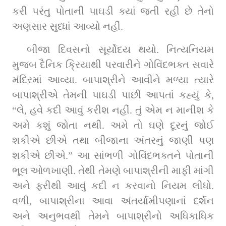
કરી પરંતુ પોતાની પાઘડી ક્યાં જતી રહી છે તેનો 
અણસાર સુધ્ધાં આવ્યો નહીં.
બીજા દિવસનો સૂર્યોદય થયો. નિત્યનિયમ 
મુજબ દૈનિક ક્રિયાથી પરવારીને ગોવિંદભક્ત સવારે 
મંદિરમાં આવ્યા. બાપાશ્રીને આવીને મળ્યા ત્યારે 
બાપાશ્રીએ તેમની પાઘડી પાછી આપતાં કહ્યું કે, 
“લે, હવે કદી આવું કરીશ નહીં. તું એમ ન માનીશ કે 
અમે કશું જોતા નથી. અમે તો ઘણે દૂરનું જોઈ 
શકીએ છીએ તથા બીજાના અંતરનું જાણી પણ 
શકીએ છીએ.” આ સાંભળી ગોવિંદભક્તને પોતાની 
ભૂલ ઓળખાણી. તેથી તેમણે બાપાશ્રીની માફી માંગી 
અને ફરીથી આવું કદી ન કરવાનો નિયમ લીધો. 
વળી, બાપાશ્રીના આવા અંતર્યામીપણાનાં દર્શન 
અને અનુભવથી તેમને બાપાશ્રીનો અધિકાધિક 