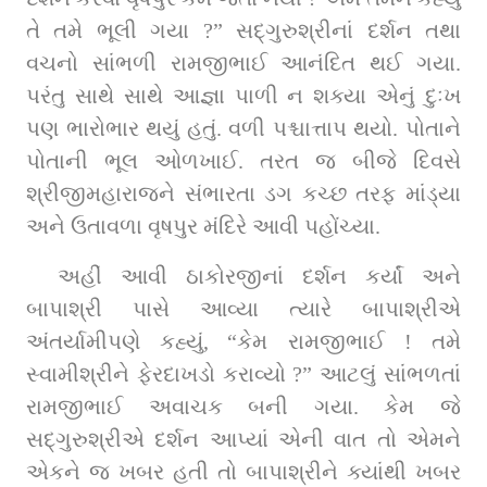
તે તમે ભૂલી ગયા 
?”
 સદ્‌ગુરુશ્રીનાં દર્શન તથા 
વચનો સાંભળી રામજીભાઈ આનંદિત થઈ ગયા. 
પરંતુ સાથે સાથે આજ્ઞા પાળી ન શક્યા એનું દુઃખ 
પણ ભારોભાર થયું હતું. વળી પશ્ચાત્તાપ થયો. પોતાને 
પોતાની ભૂલ ઓળખાઈ. તરત જ બીજે દિવસે 
શ્રીજીમહારાજને સંભારતા ડગ કચ્છ તરફ માંડ્યા 
અને ઉતાવળા વૃષપુર મંદિરે આવી પહોંચ્યા.
અહીં આવી ઠાકોરજીનાં દર્શન કર્યાં અને 
બાપાશ્રી પાસે આવ્યા ત્યારે બાપાશ્રીએ 
અંતર્યામીપણે કહ્યું
,
“
કેમ રામજીભાઈ 
!
 તમે 
સ્વામીશ્રીને ફેરદાખડો કરાવ્યો 
?”
 આટલું સાંભળતાં 
રામજીભાઈ અવાચક બની ગયા. કેમ જે 
સદ્‌ગુરુશ્રીએ દર્શન આપ્યાં એની વાત તો એમને 
એકને જ ખબર હતી તો બાપાશ્રીને ક્યાંથી ખબર 