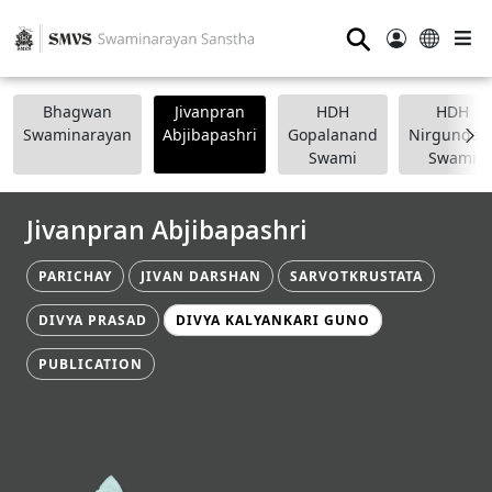
⚲
Bhagwan
Jivanpran
HDH
HDH
Swaminarayan
Abjibapashri
Gopalanand
Nirgundasj
Swami
Swami
Jivanpran Abjibapashri
PARICHAY
JIVAN DARSHAN
SARVOTKRUSTATA
DIVYA PRASAD
DIVYA KALYANKARI GUNO
PUBLICATION