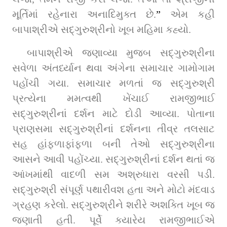
મૂર્તિમાં રહેનારા અનાદિમુક્ત છે.
”
 એમ કહી 
બાપાશ્રીએ સદ્‌ગુરુશ્રીનો ખૂબ મહિમા કહ્યો.
બાપાશ્રીએ જણાવ્યા મુજબ સદ્‌ગુરુશ્રીના 
સવેળા અંતર્ધ્યાન થવા અંગેના સમાચાર ગામોગામ 
પહોંચી ગયા. સમાચાર મળતાં જ સદ્‌ગુરુશ્રી 
પ્રત્યેના મમત્વથી ખેંચાઈ રામજીભાઈ 
સદ્‌ગુરુશ્રીનાં દર્શન માટે દોડી આવ્યા. પોતાના 
પ્રાણસમા સદ્‌ગુરુશ્રીનાં દર્શનના તીવ્ર તલસાટ 
સહ હાંફળાફાંફળા બની તેઓ સદ્‌ગુરુશ્રીના 
આસને આવી પહોંચ્યા. સદ્‌ગુરુશ્રીનાં દર્શન થતાં જ 
આંખમાંથી વાદળી સમ અશ્રુધારા વરસી પડી. 
સદ્‌ગુરુશ્રી સંપૂર્ણ પથારીવશ હતા અને મોટો મંદવાડ 
ગ્રહણ કરેલો. સદ્‌ગુરુશ્રીને શરીરે અશક્તિ ખૂબ જ 
જણાતી હતી. પૂર્વે ક્યારેય રામજીભાઈએ 