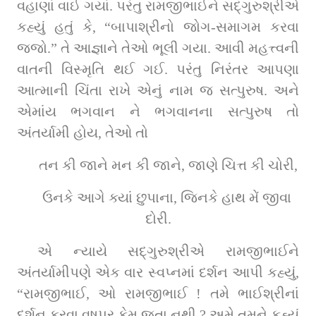
વહાણાં વાઈ ગયાં. પરંતુ રામજીભાઈને સદ્‌ગુરુશ્રીએ 
કહ્યું હતું કે, “બાપાશ્રીનો જોગ-સમાગમ કરવા 
જજો.” તે આજ્ઞાને તેઓ ભૂલી ગયા. આવી મહત્ત્વની 
વાતની વિસ્મૃતિ થઈ ગઈ. પરંતુ નિરંતર આપણા 
આત્માની ચિંતા રાખે એનું નામ જ સત્પુરુષ. અને 
એમાંય ભગવાન ને ભગવાનના સત્પુરુષ તો 
અંતર્યામી હોય, તેઓ તો
તન કી જાને મન કી જાને, જાણે ચિત્ત કી ચોરી,
ઉનકે આગે ક્યાં છુપાના, જિનકે હાથ મેં જીવા 
દોરી.
એ ન્યાયે સદ્‌ગુરુશ્રીએ રામજીભાઈને 
અંતર્યામીપણે એક વાર સ્વપ્નમાં દર્શન આપી કહ્યું
,
“
રામજીભાઈ
,
 ઓ રામજીભાઈ 
!
 તમે ભાઈશ્રીનાં 
દર્શન કરવા વૃષપુર કેમ જતા નથી 
?
 અમે તમને કહ્યું 