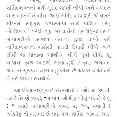
ગોવિંદભક્તની મેલી મુરાદ જાણી લીધી અને બળદને 
ચારો નાખ્યો તે બીના જોઈ લીધી. બાપાશ્રી એ વખતે 
મંદિરમાં સદ્‌ગુરુ ઈશ્વરબાપા સાથે પોઢેલા. પરંતુ 
ગોવિંદભક્તે કરેલી ભૂલ બદલ તેની પ્રતિક્રિયા રૂપે 
બાપાશ્રીએ તત્કાળ પોતાનો હાથ લાંબો કરી 
ગોવિંદભક્તના માથેથી પાઘડી ઉપાડી લીધી અને 
સીધી જ પોતાના ઓશીકા નીચે મૂકી દીધી. શું 
બાપાનો હાથ આટલો લાંબો હશે ? હા... ભગવાન 
અને સત્પુરુષના હાથ બહુ લાંબા છે એટલે કે એ ધારે 
તે કરી શકવા સમર્થ છે.
આ લીલા સદ્‌ગુરુ ઈશ્વરસ્વામીના જોવામાં આવી. 
ત્યારે તેમણે કહ્યું
, “
બાપા 
!
 ઓશીકું નીચું પડે છે કે શું 
? ”
 ત્યારે બાપાશ્રીએ કહ્યું કે
, “
ના
,
 સ્વામી 
!
ઓશીકું તો બરાબર છે પણ પેલા ગોવિંદે અમારો ચારો 