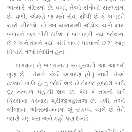
અત્યારે મંદિરમાં છે. વળી, તેઓ સંતોની સરભરામાં 
છે. વળી, એમણે જ મને સેવા સોંપી છે કે બળદને 
ચારો નીરજો. તો આ ચારામાંથી થોડોક ચારો મારા 
બળદને પણ નીરી દઈશ તો બાપાશ્રી ક્યાં જોવાના 
છે ? અને તેમને ક્યાં કાંઈ ખબર પડવાની છે ?’ આવું 
વિચારી તેઓ નિશ્ચિંત હતા.
ભગવાન ને ભગવાનના સત્પુરુષનો આ આગવો 
ગુણ છે... તેમને કોઈ આવરણ હોતું નથી. તેઓ 
હજારો ગાઉ દૂરનું જોઈ શકે છે તેમજ હજારો ગાઉ 
દૂર તત્કાળ પહોંચી શકે છે. કેમ કે તેમની સર્વે 
ક્રિયાના કરનારા શ્રીજીમહારાજ છે. વળી, તેઓ 
બીજાના અંતરમાં-મનમાં શું સંકલ્પ ચાલે છે તેને 
જાણે પણ ખરા અને કહી પણ દેખાડે.
આ બાજુ બાપાશ્રીએ અંતર્યામીપણે 