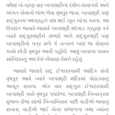
વર્ષમાં બે-ત્રણ વાર બાપાશ્રીનાં દર્શન-સમાગમે અને 
અંગત સેવાનો લાભ લેવા વૃષપુર જતા. બાપાશ્રી પણ 
સદ્‌ગુરુના આગ્રહને વશ થઈ ખૂબ ખાંગા કરતા. આ 
ઉપરાંત જ્યારે-જ્યારે બાપાશ્રી મંદવાડ ગ્રહણ કરે 
ત્યારે સદ્‌ગુરુશ્રીને સંભારે અને સદ્‌ગુરુશ્રી પણ 
બાપાશ્રીનો પત્ર મળે કે તત્કાળ બધાં જ સેવાનાં 
કામો છોડી વૃષપુર આવી પહોંચે. આવું બાપાના પાવન 
સાંનિધ્યનું અદકેરું ખેંચાણ તેમને રહેતું.
જ્યારે જ્યારે સદ્‌. ઈશ્વરસ્વામી આદિક સંતો 
વૃષપુર આવે ત્યારે બાપાશ્રી મંદિરમાં પોઢાડવાનું 
અચૂક રાખતા. એક વાર સદ્‌ગુરુ ઈશ્વરસ્વામી 
બાપાશ્રી પાસે વૃષપુર પધારેલા. બાપાશ્રી નિત્યક્રમ 
મુજબ રોજ સાંજે નિત્યનિયમ પછી વાડીએ જવાનું 
રાખતા. વાડીએ જઈ ખેતર સંભાળતા તથા ત્યાંના 