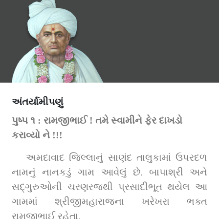
અંતર્યામીપણું
પુષ્પ ૧ : રામજીભાઈ ! તમે સ્વામીને ફેર દાખડો 
કરાવ્યો ને !!!
અમદાવાદ જિલ્લાનું સાણંદ તાલુકામાં ઉપરદળ 
નામનું નાનકડું ગામ આવેલું છે. બાપાશ્રી અને 
સદ્‌ગુરુઓની ચરણરજથી પ્રસાદીભૂત થયેલ આ 
ગામમાં શ્રીજીમહારાજના ખરેખરા ભક્ત 
રામજીભાઈ રહેતા.