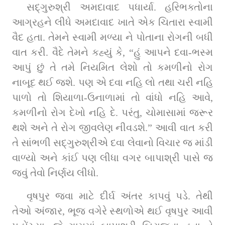
સદ્‌ગુરુશ્રી અમદાવાદ પધાર્યા. હરિભક્તોના 
આગ્રહને લીધે અમદાવાદ ખાતે એક ચિતારા સ્વામી 
વૈદ હતા. તેમને સ્વામી મળ્યા ને પોતાના રોગની બધી 
વાત કરી. વૈદે તેમને કહ્યું કે, “હું આપને દવા-ભસ્મ 
આપું છું તે તમે નિયમિત લેશો તો કમળીનો રોગ 
નાબૂદ થઈ જશે. પણ એ દવા નહિ લો તથા ચરી નહિ 
પાળો તો શિયાળા-ઉનાળામાં તો વાંધો નહિ આવે, 
કમળીનો રોગ દેખો નહિ દે. પરંતુ, ચોમાસામાં જરૂર 
થશે અને તે રોગ જીવલેણ નીવડશે.” આવી વાત કરી 
તે સાંભળી સદ્‌ગુરુશ્રીએ દવા લેવાનો વિચાર જ માંડી 
વાળ્યો અને કાંઈ પણ લીધા વગર બાપાશ્રી પાસે જ 
જવું તેવો નિર્ણય લીધો.
વૃષપુર જવા માટે દીર્ઘ અંતર કાપવું પડે. તેથી 
તેઓ અંજાર, ભૂજ વગેરે સ્થળોએ થઈ વૃષપુર આવી 