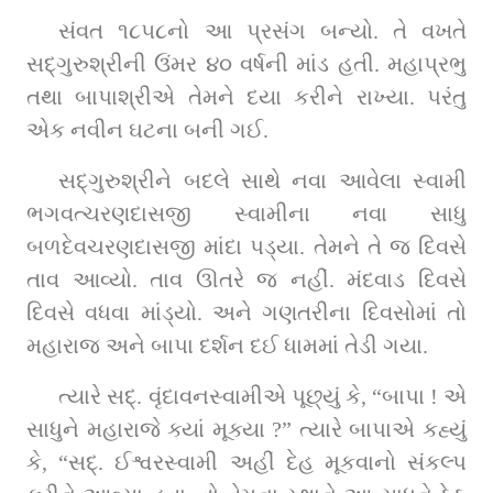
સંવત ૧૮૫૮નો આ પ્રસંગ બન્યો. તે વખતે 
સદ્‌ગુરુશ્રીની ઉંમર ૪૦ વર્ષની માંડ હતી. મહાપ્રભુ 
તથા બાપાશ્રીએ તેમને દયા કરીને રાખ્યા. પરંતુ 
એક નવીન ઘટના બની ગઈ.
સદ્‌ગુરુશ્રીને બદલે સાથે નવા આવેલા સ્વામી 
ભગવત્ચરણદાસજી સ્વામીના નવા સાધુ 
બળદેવચરણદાસજી માંદા પડ્યા. તેમને તે જ દિવસે 
તાવ આવ્યો. તાવ ઊતરે જ નહીં. મંદવાડ દિવસે 
દિવસે વધવા માંડ્યો. અને ગણતરીના દિવસોમાં તો 
મહારાજ અને બાપા દર્શન દઈ ધામમાં તેડી ગયા.
ત્યારે સદ્‌. વૃંદાવનસ્વામીએ પૂછ્યું કે, “બાપા ! એ 
સાધુને મહારાજે ક્યાં મૂક્યા ?” ત્યારે બાપાએ કહ્યું 
કે, “સદ્‌. ઈશ્વરસ્વામી અહીં દેહ મૂકવાનો સંકલ્પ 