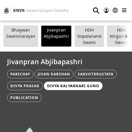
⚲
Bhagwan
Jivanpran
HDH
HDH
Swaminarayan
Abjibapashri
Gopalanand
Nirgundasj
Swami
Swami
Jivanpran Abjibapashri
PARICHAY
JIVAN DARSHAN
SARVOTKRUSTATA
DIVYA PRASAD
DIVYA KALYANKARI GUNO
PUBLICATION