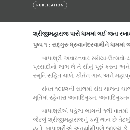
PUBLICATION
શ્રીજીમહારાજ પાસે ધામમાં લઈ જતા રખાવ
પુષ્પ ૧ : સદ્‌ગુરુ ધ્રુવાનંદસ્વામીને ધામ
બાપાશ્રી અવારનવાર સમૈયા-ઉત્સવો-યજ
પ્રસાદીનો લાભ લે તે સૌનું પૂરું કરતા અ
સ્મૃતિ સહિત ચાલે, કીર્તન ગાય અને મહાપ
સંવત ૧૯૪૨ની સાલમાં સંઘ ચાલતા ચાલત
મૂર્તિમાં રહેનારા અનાદિમુક્ત. અનાદિમુક
બાપાશ્રીએ પહેલા ભાગની ૧લી વાતમાં ક
જેટલું શ્રીજીમહારાજનું કર્યું થાય છે તે
હતો. બાપાશ્રીએ અંતર્યામીપણે જાણ્યું કે,