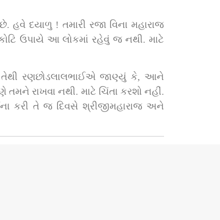
ે. હવે દયાળુ ! તમારી રજા વિના મહારાજ 
ોટિ ઉપાયે આ લોકમાં રહેવું જ નથી. માટે 
ેથી રણછોડલાલભાઈએ જાણ્યું કે, આને 
ે તમને રાખવા નથી. માટે ચિંતા કરશો નહીં. 
ાર્થના કરી તે જ દિવસે શ્રીજીમહારાજ અને 