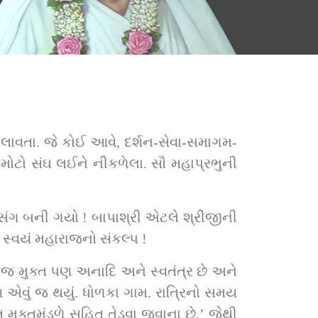
ચલાવતા. જે કોઈ આવે, દર્શન-સેવા-સમાગમ-
ી મોટો સંઘ લઈને નીકળેલા. સૌ મહાપ્રભુની 
સંગ બની ગયો ! બાપાશ્રી એટલે શ્રીજીની 
 સ્વયં મહારાજનો સંકલ્પ !
મ જ મુક્ત પણ અનાદિ અને સ્વતંત્ર છે અને 
પણ એવું જ થયું. ધોળકા ગામ. રાત્રિનો સમય 
ત મુક્તમંડળે સહિત તેડવા જવાના છે.’ જેથી 