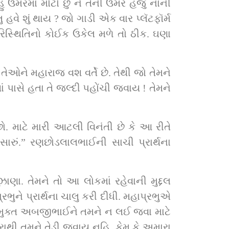
ું ઉંમરમાં મોટો છું ને તેની ઉંમર હજુ નાની 
વે શું થાય ? જો ગાડી એક વાર પ્લૅટફૉર્મ 
સ્થિતિનો કોઈક ઉકેલ મળે તો ઠીક. ઘણા 
ેઓને મહારાજ વશ વર્તે છે. તેથી જો તેમને 
ં પાસે હતા તે જલ્દી પહોંચી જવાય ! તેમને 
 સારું.” રણછોડલાલભાઈની સાચી પ્રાર્થના 
ા. તેમને તો આ લોકમાં રહેવાની મુદ્દલ 
રભુને પ્રાર્થના ચાલુ કરી દીધી. મહાપ્રભુએ 
િમુક્ત અબજીભાઈને તમને ન લઈ જવા માટે 
મારાથી તમને તેડી જવાય નહિ, કેમ કે અમારા 