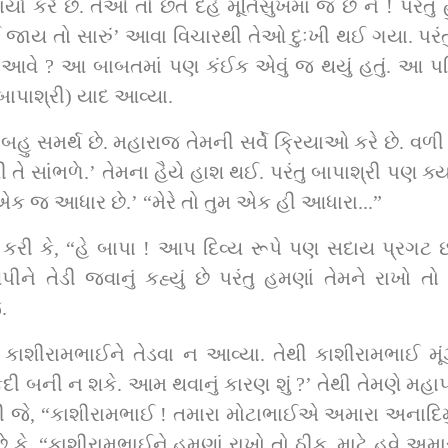
 કરે છે. તેઓ તો છતે દેહે મૂર્તિસુખમાં જ છે ને ! પરંતુ હ
જાય તો સારું’ આવા વિચારથી તેઓ દુઃખી થઈ ગયા. પરંતુ હ
ે ? આ બાબતમાં પણ કંઈક એવું જ થયું હતું. આ પરિ
ાપાશ્રી) યાદ આવ્યા.
 સમર્થ છે. મહારાજ તેમની સર્વે ક્રિયાઓ કરે છે. વળી ત
તે સાંભળે.’ તેમના હૈયે હાશ થઈ. પરંતુ બાપાશ્રી પણ ક્યા
રી એક જ આધાર છે.’ “મેરે તો તુમ એક હી આધારા...”
ે તેડી જવાનું કહ્યું છે પરંતુ હમણાં તેમને રાખો તો
.
શીરામભાઈને તેડવા ન આવ્યા. તેથી કાશીરામભાઈ મૂંઝાણ
 કદી બની ન શકે. આમ થવાનું કારણ શું ?’ તેથી તેમણે મહાપ્
રી જે, “કાશીરામભાઈ ! તમારા મોટાભાઈએ અમારા અનાદ
ં છે કે, “કાશીરામભાઈને હમણાં રાખો તો ઠીક. માટે હવે અ