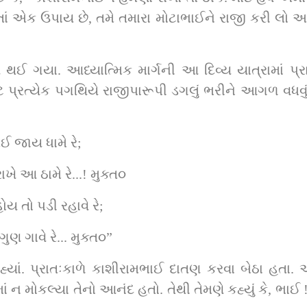
ાં એક ઉપાય છે, તમે તમારા મોટાભાઈને રાજી કરી લો અન
થઈ ગયા. આધ્યાત્મિક માર્ગની આ દિવ્ય યાત્રામાં પ્ર
ટે પ્રત્યેક પગથિયે રાજીપારૂપી ડગલું ભરીને આગળ વધવું
ઈ જાય ધામે રે;
ખે આ ઠામે રે...! મુક્ત૦
ય તો પડી રહાવે રે;
ણ ગાવે રે... મુક્ત૦”
હ્યાં. પ્રાતઃકાળે કાશીરામભાઈ દાતણ કરવા બેઠા હતા
ાં ન મોકલ્યા તેનો આનંદ હતો. તેથી તેમણે કહ્યું કે, ભા