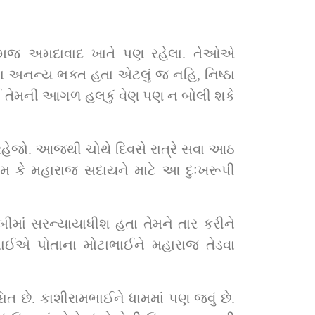
 તેમજ અમદાવાદ ખાતે પણ રહેલા. તેઓએ 
 અનન્ય ભક્ત હતા એટલું જ નહિ, નિષ્ઠા 
ઈ તેમની આગળ હલકું વેણ પણ ન બોલી શકે 
 રહેજો. આજથી ચોથે દિવસે રાત્રે સવા આઠ 
મ કે મહારાજ સદાયને માટે આ દુઃખરૂપી 
!
માં સરન્યાયાધીશ હતા તેમને તાર કરીને 
ઈએ પોતાના મોટાભાઈને મહારાજ તેડવા 
 છે. કાશીરામભાઈને ધામમાં પણ જવું છે. 