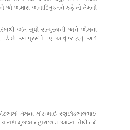
ે એ અમારા અનાદિમુક્તને કહે તો તેમની 
ારંભથી અંત સુધી સત્પુરુષની અને એમના 
 પડે છે. આ પ્રસંગે પણ આવું જ હતું. અને 
. એટલામાં તેમના મોટાભાઈ રણછોડલાલભાઈ 
ઈ ! વાયદા મુજબ મહારાજ ન આવ્યા તેથી તમે 