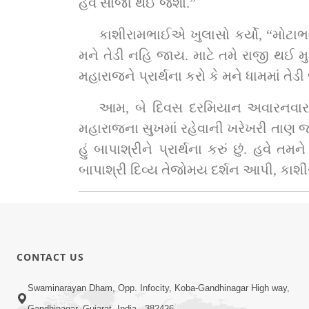
હવે સાજા થઈ જશો.”
કાશીરામભાઈએ ખુલાસો કર્યો, “મોટાભા
મને તેડી નહિ જાય. માટે તમે રાજી થઈ મુ
મહારાજને પ્રાર્થના કરો કે મને ધામમાં તેડ
આમ, બે દિવસ દરમિયાન અવારનવાર 
મહારાજના સુખમાં રહેવાની ખરેખરી તાણ જાગી
હું બાપાશ્રીને પ્રાર્થના કરું છું. હવે
બાપાશ્રી દિવ્ય તેજોમય દર્શન આપી, કાશીર
CONTACT US
Swaminarayan Dham, Opp. Infocity, Koba-Gandhinagar High way,
Gandhinagar, Gujarat, India - 382426