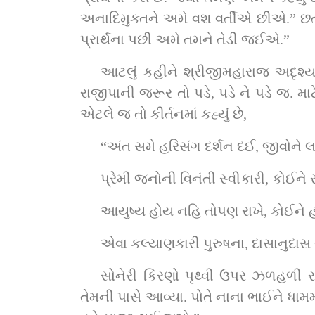
અનાદિમુક્તને અમે વશ વર્તીએ છીએ.” છત
પ્રાર્થના પછી અમે તમને તેડી જઈએ.”
આટલું કહીને શ્રીજીમહારાજ અદૃશ્ય 
રાજીપાની જરૂર તો પડે, પડે ને પડે જ. મા
એટલે જ તો કીર્તનમાં કહ્યું છે,
“અંત સમે હરિસંગ દર્શન દઈ, જીવોને લ
પ્રેમી જનોની વિનંતી સ્વીકારી, કોઈને રા
આયુષ્ય હોય નહિ તોપણ રાખે, કોઈને હો
એવા કલ્યાણકારી પુરુષના, દાસાનુદાસ ગુ
સોનેરી કિરણો પૃથ્વી ઉપર ઝળહળી ર
તેમની પાસે આવ્યા. પોતે નાના ભાઈને ધામમ