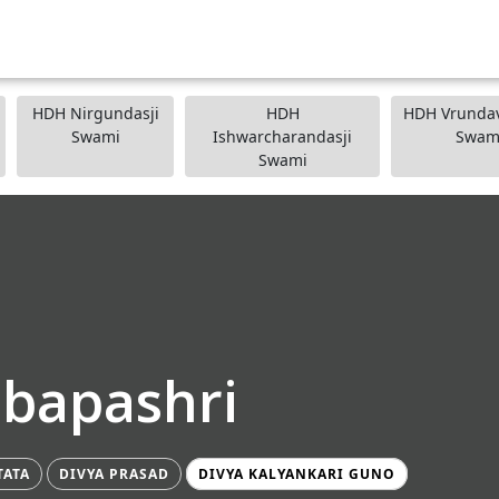
HDH Nirgundasji
HDH
HDH Vrundav
Swami
Ishwarcharandasji
Swam
Swami
ibapashri
TATA
DIVYA PRASAD
DIVYA KALYANKARI GUNO