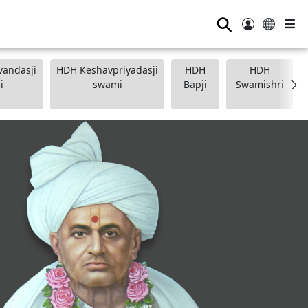
⚲
andasji
HDH Keshavpriyadasji
HDH
HDH
i
swami
Bapji
Swamishri