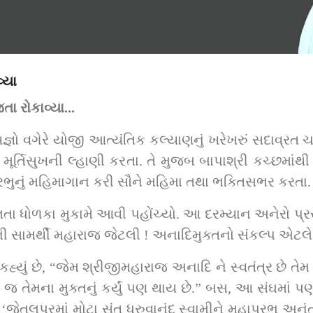
્યા
માં જતા રોકાવ્યા...
્ઞો વગેરે યોજી આત્યંતિક કલ્યાણનું ખરેખરું સદાવ્રત 
ને મૂર્તિસુખની લ્હાણી કરતા. તે મુજબ બાપાશ્રી કચ્છમાંથ
્રભુનું મહિમાગાન કરી સૌને મહિમા તથા ભક્તિસભર કરતા.
ા ધોળકા મુકામે આવી પહોંચ્યો. આ દરમ્યાન અનેરો પ્ર
્તની સામર્થી મહારાજ જેટલી ! અનાદિમુક્તનો સંકલ્પ એટલે
હ્યું છે, “જેમ શ્રીજીમહારાજ અનાદિ ને સ્વતંત્ર છે તે
ટલું જ તેમના મુક્તનું કર્યું પણ થાય છે.” બસ, આ સંઘમાં 
 ‘જેતલપુરમાં મોટા સંત ધ્રુવાનંદ સ્વામીને મહાપ્રભુ અનં