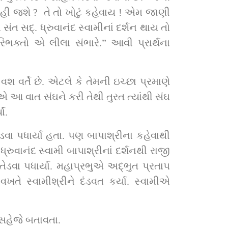
રહી જશે ?  તે તો ખોટું કહેવાય ! એમ જાણી 
્શન થાય તો 
ભક્તો એ લીલા સંભારે.” આવી પ્રાર્થના 
શ વર્તે છે. એટલે કે તેમની ઇચ્છા પ્રમાણે 
ીએ આ વાત સંઘને કરી તેથી તુરત ત્યાંથી સંઘ 
ર્યાં.
વા પધાર્યા હતા. પણ બાપાશ્રીના કહેવાથી 
્યા. મહાપ્રભુએ અદ્‌ભુત પ્રતાપ 
તે સ્વામીશ્રીને દંડવત કર્યા. સ્વામીએ 
 પ્રતાપ બાપાશ્રી સહેજે બતાવતા.