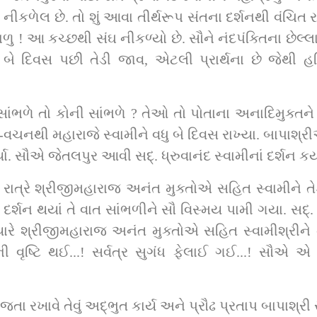
વા નીકળેલ છે. તો શું આવા તીર્થરૂપ સંતના દર્શનથી વંચિત 
 સંઘ નીકળ્યો છે. સૌને નંદપંક્તિના છેલ્લા સંત સદ્‌. ધ્રુવાનંદ સ્વામીનાં દર
ે દિવસ પછી તેડી જાવ, એટલી પ્રાર્થના છે જેથી હરિ
 સાંભળે તો કોની સાંભળે ? તેઓ તો પોતાના અનાદિમુક્તને વ
થના-વચનથી મહારાજે સ્વામીને વધુ બે દિવસ રાખ્યા. બાપાશ્ર
ચાલ્યો અને સીધા જેતલપુર આવવા ડગ ભર્યા. સૌએ જેતલપુર આવી સદ્‌. ધ્રુવાનંદ સ્વામીનાં દર્શન ક
રાત્રે શ્રીજીમહારાજ અનંત મુક્તોએ સહિત સ્વામીને તેડ
ંભળીને સૌ વિસ્મય પામી ગયા. સદ્‌. ધ્રુવાનંદ સ્વામી બાપાશ્રીનાં દર્શનથી રાજી 
 શ્રીજીમહારાજ અનંત મુક્તોએ સહિત સ્વામીશ્રીને તેડવા પધાર
ૃષ્ટિ થઈ...! સર્વત્ર સુગંધ ફેલાઈ ગઈ...! સૌએ એ વખ
આમ, શ્રીજીમહારાજ પાસે ધામમાં લઈ જતા રખાવે તેવું અદ્‌ભુત કાર્ય અને પ્રૌઢ