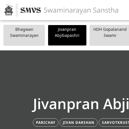
Bhagwan
Jivanpran
HDH Gopalanand
Swaminarayan
Abjibapashri
Swami
Jivanpran Abj
PARICHAY
JIVAN DARSHAN
SARVOTKRUS