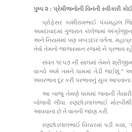
પુષ્પ ૨ : પ્રેમીજનોની વિનંતી સ્વીકારી કોઈન
પ્રોફેસર કાશીરામભાઈ પંચમહાલ જિ
અમદાવાદમાં ગુજરાત કૉલેજમાં અંગ્રેજી
અને નિયમમાં પણ ખબડદાર વર્તતા. મહાપ્
તેવો તેમનો જાજરમાન રજમો ને પ્રભાવ રહે
સંવત ૧૯૫૭ ની સાલમાં તેમને શ્રીજીમ
વાગ્યે અમે તમને ધામમાં તેડી જઈશું.
અવરભાવ દૂર કરી પરભાવનું સુખ આપવાના હત
આ બાજુ તેમણે ધામમાં જવાની તૈયાર
બોલાવી લીધા. રણછોડલાલભાઈ મોરબીથી
આવવાના છે તે વાતની જાણ કરી.
રણછોડલાલભાઈ વિચારમાં પડી ગયા, ‘શ્