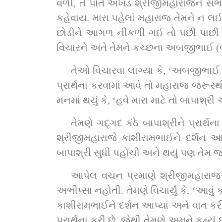
વળી, તે પોતે અખંડ શ્રીજીમહારાજને સંભાર્યા
કહેવાય. મારા પહેલાં મહારાજ તેમને ન લઈ 
છોડીને આગળ નીકળી ગઈ તો પછી પાછી આવ
વિચારને અંતે તેમને કચ્છના અબજીભાઈ (બ
તેઓ વિચારવા લાગ્યા કે, ‘અબજીભાઈ બહુ
પ્રાર્થના કરવામાં આવે તો મહારાજ જરૂરથી 
મનમાં થયું કે, ‘હવે મારા માટે તો બાપાશ્
તેમણે ગદ્‌ગદ કંઠે બાપાશ્રીને પ્રાર્થના કરી કે, “હે બાપા ! આપ દિવ્ય રૂપે પણ સદાય પ્રગટ છો. માટે મારી આટલી વિનંતી છે કે આ રીતે 
શ્રીજીમહારાજે કાશીરામભાઈને દર્શન આપીન
બાપાશ્રી સુધી પહોંચી અને થયું પણ તેમ જ
આપેલ વચન પ્રમાણે શ્રીજીમહારાજ કા
અભીપ્સા નહોતી. તેમણે વિચાર્યું કે, ‘આવું
કાશીરામભાઈને દર્શન આપ્યાં અને વાત ક
પ્રાર્થના કરી છે. જેથી તેમણે અમને કહ્યુ