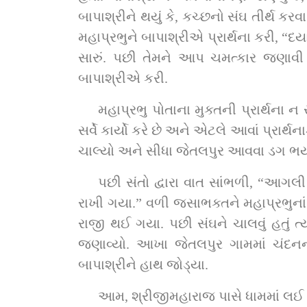
બાપાશ્રીને થયું કે, કચ્છનો સંઘ તીર્થ કર
મહાપ્રભુને બાપાશ્રીએ પ્રાર્થના કરી, “દયાળુ ! આ કચ્છથી
સારું. પછી તેમને આપ ચમત્કાર જણાવી બ
બાપાશ્રીએ કરી.
મહાપ્રભુ પોતાના મુક્તની પ્રાર્થના ન
સર્વે કાર્યો કરે છે અને એટલે આવાં પ્રાર્
પછી સંતો દ્વારા વાત સાંભળી, “આગલી 
રાખી ગયા.” વળી જસાભક્તને મહાપ્રભુનાં દર્શન થયાં તે વાત સા
રાજી થઈ ગયા. પછી સંઘને ચાલવું હતું ત્યારે
જણાવ્યો. આખા જેતલપુર ગામમાં ચંદનની વ
બાપાશ્રીને હાથ જોડ્યા.