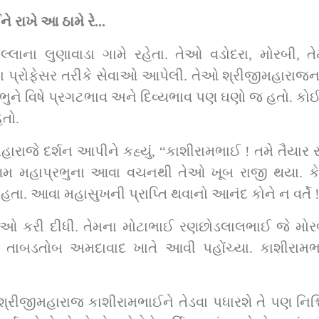
ે રાખે આ ઠામે રે...
લ્લાના લુણાવાડા ગામે રહેતા. તેઓ વડોદરા, મોરબી,
ના પ્રોફેસર તરીકે સેવાઓ આપેલી. તેઓ શ્રીજીમહારાજના
રભુને વિષે પ્રગટભાવ અને દિવ્યભાવ પણ ઘણો જ હતો. કો
તો.
હારાજે દર્શન આપીને કહ્યું, “કાશીરામભાઈ ! તમે તૈયાર
” આમ મહાપ્રભુના આવા વચનથી તેઓ ખૂબ રાજી થયા. કે
ા. આવા મહાસુખની પ્રાપ્તિ થવાનો આનંદ કોને ન વર્તે 
ીઓ કરી દીધી. તેમના મોટાભાઈ રણછોડલાલભાઈ જે મોરબી
 તાબડતોબ અમદાવાદ ખાતે આવી પહોંચ્યા. કાશીરામભા
રીજીમહારાજ કાશીરામભાઈને તેડવા પધારશે તે પણ નિશ્ચિત