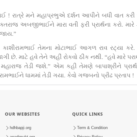
ઈ ! રાત્રે મને મહાપ્રભુએ દર્શન આપીને બધી વાત કરી છ
ક્તરાજ અબજીભાઈને મારા વતી ફરી પ્રાર્થના કરો. મારે ક
ી જાય.”
કાશીરામભાઈ તેમના મોટાભાઈ આગળ રાવ રટ્યા કરે. ત
 છે. માટે હવે તેને અહીં રોકવો ઠીક નથી. “હવે મારે પરાણ
 તમને મહારાજ તેડી જશે.” એમ કહી તેમણે બાપાશ્રીને પ્ર
ામભાઈને ધામમાં તેડી ગયા. કેવો ગજબનો પ્રૌઢ પ્રતાપ !
OUR WEBSITES
QUICK LINKS
hdhbapji.org
Term & Condition
anadimukt.org
Privacy Policy