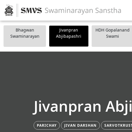
Bhagwan
Jivanpran
HDH Gopalanand
Swaminarayan
Abjibapashri
Swami
Jivanpran Abj
PARICHAY
JIVAN DARSHAN
SARVOTKRUS