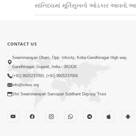
સાંનિધ્યમાં મૂર્તિસુખનો ઓડકાર આવતો.આવ
CONTACT US
Swaminarayan Dham, Opp. Infocity, Koba-Gandhinagar High way,
Gandhinagar, Gujarat, India - 382426
(+91) 9925237050, (+91) 9925237004
info@smvs.org
Shri Swaminarayan Sarvopari Siddhant Digvijay Trust