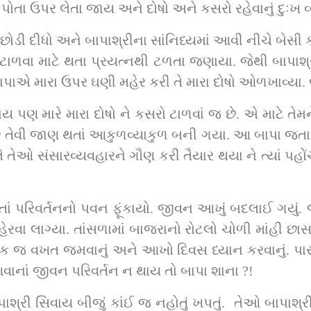
 પોતા ઉપર લેતા જાય અને દોષો અને કસરો રહેવાનું દુઃખ 
ડી દીધો અને બાપાશ્રીના સાંનિધ્યમાં આવી નીચે બેસી કથ
ાળવા માટે થતા પ્રયત્નથી ટળતા જણાયા. જેથી બાપાશ્રીન
બાપાએ મારા ઉપર ઘણી મહેર કરી તે મારા દોષો ઓળખાવ્યા. જ
ય પણ મારે મારા દોષો ને કસરો ટાળવાં જ છે. એ માટે તેમ
 છે તેવી જાણ થતાં આકુળવ્યાકુળ બની ગયા. આ બાપા જતા
તેઓ સંસારવ્યવહારને ગૌણ કરી તૈયાર થયા ને ત્યાં પહોં
તાં પરિવર્તનનો પવન ફૂંકાયો. જીવન આખું બદલાઈ ગયું.
રવા લાગ્યા. તાંસળામાં બાજરાનો રોટલો ચોળી માંહી છાસ
 જ વખત જમવાનું અને આખો દિવસ ધ્યાન કરવાનું. પારસના
આવાનાં જીવન પરિવર્તન ન થાય તો બાપા શાના ?!
રી સિવાય બીજું કાંઈ જ નહોતું ખપતું.  તેઓ બાપાશ્રીની