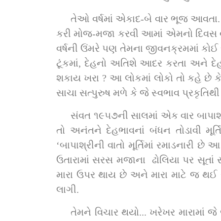
તેઓ વર્ષમાં એકાદ-બે વાર ભૂજ આવતા. આ દ
કરી મોજ-મજા કરવી આમાં એમનો દિવસ વીતી
વર્ષની ઉંમરે પણ તેમના જીવનક્રમમાં કો
ટૂંકમાં, દેહનો અતિશે આદર કરતા અને દેહન
શકાય ખરા ? આ લોકમાં લોકો તો કહે છે કે 
સાચા સત્પુરુષ મળે કે જે સ્વભાવ પ્રકૃતિથી
સંવત ૧૯૫૭ની સાલમાં એક વાર બાપાશ્ર
તો અનંતને દેહભાવનાં બંધન તોડાવી મૂર
‘બાપાશ્રીની વાતો મૂર્તિમાં રમાડનારી છે
ઉતારામાં સરસ મજાના  ઢોલિયા પર સૂતાં 
મારા ઉપર થાય છે અને મારા માટે જ થઈ ર
લાગી.
તેમને વિચાર થયો... ખરેખર મારામાં જે