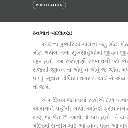
PUBLICATION
સ્વભાવ બદલાવ્યા
કચ્છના કુંભારિયા ગામના બહુ મોટા શ
મોટા થયેલા તથા સુખસાહેબીમાં જીવન જી
ખૂબ હતો. આ રજોગુણી સ્વભાવની જો કોઈ પુ
રાજસી જીવન તો એવું ને એવું જ જોવા મ
પડતું. સૂવામાં ઢોલિયા વગર ન ચાલે ને એ
તો જમે.
એક દિવસ જમવામાં સંતોએ દાળ બનાવેલી
આસમાને પહોંચી ગયો. અતિશે ક્રોધાયમાન 
રહ્યું જ કેમ ?” આવો તો ઠાઠ હતો. બે-ચા
મંદિરમાં સત્સંગ માટે આવવાનું પરંતુ આ બધ