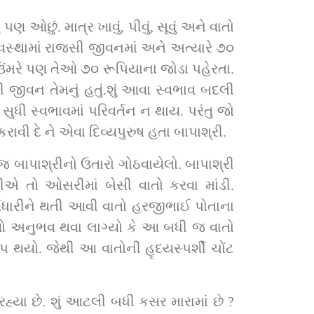
ઓછું. માત્ર ખાવું, પીવું, સૂવું અને વાતો 
સ્થામાં રાજસી જીવનમાં અને અત્યારે ૭૦ 
ંમરે પણ તેઓ ૭૦ રૂપિયાના જોડા પહેરતા. 
ી જીવન તેમનું હતું.શું આવા સ્વભાવ બદલી 
ુધી સ્વભાવમાં પરિવર્તન ન થાય. પરંતુ જો 
કરાવી દે ને એવા દિવ્યપુરુષ હતા બાપાશ્રી.
બાપાશ્રીનો ઉતારો ગોઠવાયેલો. બાપાશ્રી 
ીએ તો ઓસરીમાં બેસી વાતો કરવા માંડી. 
ર્તિધારીને થતી આવી વાતો હરજીભાઈ પોતાના 
એવો અનુભવ થવા લાગ્યો કે આ બધી જ વાતો 
 થયો. જેથી આ વાતોની હૃદયસ્પર્શી ચોંટ 
હ્યા છે. શું આટલી બધી કસર મારામાં છે ? 