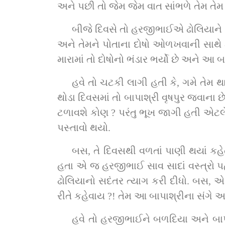
અને પછી તો જેમ જેમ વાત સાંભળે તેમ તેમ
બીજે દિવસે તો હરજીભાઈએ ઢોલિયાને છો
અને તેમને પોતાના દોષો ઓળખવાની સાથે ટ
મારામાં તો દોષોનો ભંડાર ભર્યો છે અને આ 
હવે તો ચટકી લાગી હતી કે, ગમે તેમ થા
થોડા દિવસમાં તો બાપાશ્રી વૃષપુર જવાના
ટળાવશે કોણ ? પરંતુ ભૂખ જાગી હતી એટલે 
પસ્તાવો થયો.
બસ, તે દિવસથી વળતાં પાણી થયાં કહે
હતા એ જ હરજીભાઈ સાવ સાદાં વસ્ત્રો પહે
ઢોલિયાનો સદંતર ત્યાગ કરી દીધો. બસ, એક
રીતે કહેવાય ?! તેમ આ બાપાશ્રીના સંગે 
હવે તો હરજીભાઈને બળદિયા અને બાપાશ્