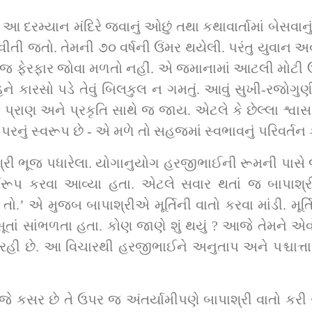
રમ્યાન મંદિરે જવાનું ઓછું તથા કથાવાર્તામાં બેસવાનું પણ 
 જતો. તેમની ૭૦ વર્ષની ઉંમર થયેલી. પરંતુ યુવાન અવ
ઈ જ ફેરફાર જોવા મળતો નહીં. એ જમાનામાં આટલી મોટી ઉ
ે કારસો પડે તેવું બિલકુલ ન ગમતું. આવું સુખી-રજોગુણ
પ્રાણ અને પ્રકૃતિ સાથે જ જાય. એટલે કે છેલ્લા શ્વાસ સ
 પરનું સ્વરૂપ છે - એ મળે તો સહજમાં સ્વભાવનું પરિવર્તન 
ી ભૂજ પધારેલા. યોગાનુયોગ હરજીભાઈની રૂમની પાસે જ 
્તિરૂપ કરવા આવ્યા હતા. એટલે સવાર થતાં જ બાપાશ્ર
 આ તો.’ એ મુજબ બાપાશ્રીએ મૂર્તિની વાતો કરવા માંડી. મૂ
સૂતાં સાંભળતા હતા. કોણ જાણે શું થયું ? આજે તેમને 
હી છે. આ વિચારથી હરજીભાઈને અનુતાપ અને પશ્ચાત્તાપ
 જે કસર છે તે ઉપર જ અંતર્યામીપણે બાપાશ્રી વાતો કરી ર