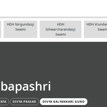
HDH Nirgundasji
HDH
HDH Vrundav
Swami
Ishwarcharandasji
Swam
Swami
ibapashri
TATA
DIVYA PRASAD
DIVYA KALYANKARI GUNO