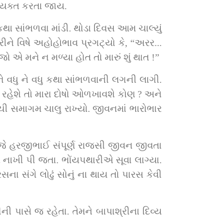
વ્યક્ત કરતા જાય.
ા સાંભળવા માંડી. થોડા દિવસ આમ ચાલ્યું 
ે વિષે અહોહોભાવ પ્રગટ્યો કે, “અરર... 
ો એ મને ન મળ્યા હોત તો મારું શું થાત !”
ને વધુ ને વધુ કથા સાંભળવાની લગની લાગી. 
 રહેશે તો મારા દોષો ઓળખાવશે કોણ ? અને 
ચી સમાગમ ચાલુ રાખ્યો. જીવનમાં ભારોભાર 
 જે હરજીભાઈ સંપૂર્ણ રાજસી જીવન જીવતા 
 નાખી પી જતા. ભોંયપથારીએ સૂવા લાગ્યા. 
 સંગે લોઢું સોનું ના થાય તો પારસ કેવી 
 પાસે જ રહેતા. તેમને બાપાશ્રીના દિવ્ય 