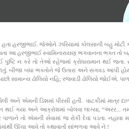
ેઠ હતા હરજીભાઈ. જેઓને ઝરિયામાં કોલસાની બહુ મોટી ક
વતા આ હરજીભાઈ સ્વામિનારાયણ ભગવાનના ભક્ત તો બહુ સ
ષ્ટિ ન કરે તો તેઓ સ્હેજમાં ક્રોધાયમાન થઈ જતા. સત્
ળતું. બીજા બધા ભક્તોને જે ઉતારા અને સગવડ આપી હોય 
ય પાછો સામાન્ય ઢોલિયો નહિ; રજવાડી ઢોલિયો જોઈએ. પાળા
 અને એમની ડિશમાં પીરસી હતી.  વાટકીમાં માત્ર દાળનું
થઈ ગયા અને આક્રોશમાં બોલવા લાગ્યા, “અરર... તમારે
ર પાળાને તો એમની સેવામાં જ રોકી દેવા પડતા. નહાવા મ
ાંમાંથી ઊંચા આવે તો કથાવાર્તા સાંભળવા આવે ને !