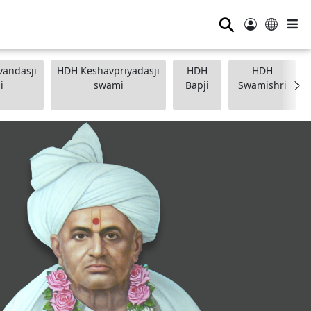
⚲
andasji
HDH Keshavpriyadasji
HDH
HDH
i
swami
Bapji
Swamishri