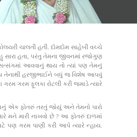
ોલયરી ચાલતી હતી. દોમદોમ સાહેબી વચ્ચે 
ારા હતા, પરંતુ તેમના જીવનમાં રજોગુણ 
સંગમાં આવવાનું થાય તો ત્યાં પણ તેમનું 
તેનાથી હરજીભાઈને બધું જ વિશેષ આપવું 
 ગરમ ગરમ ફૂલકા રોટલી કરી જમાડે ત્યારે 
 એક ફોતરું તરતું જોયું અને તેમનો પારો 
 મને મારી નાખવો છે ? આ ફોતરું દાળમાં 
ાટે પણ ગરમ પાણી કરી આપે ત્યારે ન્હાય. 