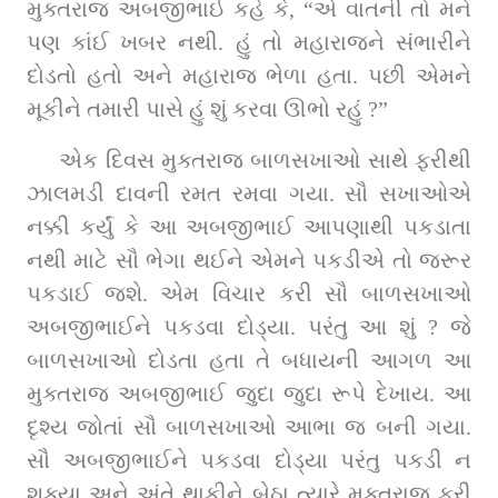
મુક્તરાજ અબજીભાઈ કહે કે, “એ વાતની તો મને 
પણ કાંઈ ખબર નથી. હું તો મહારાજને સંભારીને 
દોડતો હતો અને મહારાજ ભેળા હતા. પછી એમને 
મૂકીને તમારી પાસે હું શું કરવા ઊભો રહું ?”
એક દિવસ મુક્તરાજ બાળસખાઓ સાથે ફરીથી 
ઝાલમડી દાવની રમત રમવા ગયા. સૌ સખાઓએ 
નક્કી કર્યું કે આ અબજીભાઈ આપણાથી પકડાતા 
નથી માટે સૌ ભેગા થઈને એમને પકડીએ તો જરૂર 
પકડાઈ જશે. એમ વિચાર કરી સૌ બાળસખાઓ 
અબજીભાઈને પકડવા દોડ્યા. પરંતુ આ શું ? જે 
બાળસખાઓ દોડતા હતા તે બધાયની આગળ આ 
મુક્તરાજ અબજીભાઈ જુદા જુદા રૂપે દેખાય. આ 
દૃશ્ય જોતાં સૌ બાળસખાઓ આભા જ બની ગયા. 
સૌ અબજીભાઈને પકડવા દોડ્યા પરંતુ પકડી ન 
શક્યા અને અંતે થાકીને બેઠા ત્યારે મુક્તરાજ ફરી 