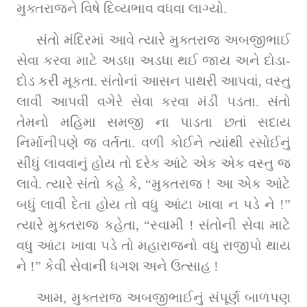
મુક્તરાજને વિષે દિવ્યભાવ વધવા લાગ્યો.
સંતો મંદિરમાં આવે ત્યારે મુક્તરાજ અબજીભાઈ 
સેવા કરવા માટે અડધા અડધા થઈ જાય અને દોડા-
દોડ કરી મૂકતા. સંતોનાં આસન પાથરી આપવાં, વસ્તુ 
લાવી આપવી વગેરે સેવા કરવા મંડી પડતા. સંતો 
તેમનો મહિમા સમજી ના પાડતા છતાં સદાય 
નિર્માનીપણે જ વર્તતા. વળી કોઈને ત્યાંથી રસોઈનું 
સીધું લાવવાનું હોય તો દરેક આંટે એક એક વસ્તુ જ 
લાવે. ત્યારે સંતો કહે કે, “મુક્તરાજ ! આ એક આંટે 
બધું લાવી દેતા હોય તો વધુ આંટા ખાવા ન પડે ને !” 
ત્યારે મુક્તરાજ કહેતા, “સ્વામી ! સંતોની સેવા માટે 
વધુ આંટા ખાવા પડે તો મહારાજનો વધુ રાજીપો થાય 
ને !” કેવી સેવાની ધગશ અને ઉત્સાહ !
આમ, મુક્તરાજ અબજીભાઈનું સંપૂર્ણ બાળપણ 