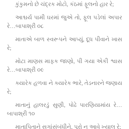
કુંકુમનો છે ચંદ્રક મોટો, કંઠમાં ફૂલનો હાર રે;
આશ્ચર્ય પામી ઘરમાં જુએ તો, ફૂલ પડેલાં અપાર 
રે…બાપાશ્રી ૦૮
માતાએ બાળ સ્વરૂપને આપ્યું, દૂધ પીવાને ખાસ 
રે;
મોટા માણસ માફક જાણો, પી ગયા એકી શ્વાસ 
રે…બાપાશ્રી ૦૯
ક્યારેક હળવા ને ક્યારેક ભારે, તેડનારને જણાય 
રે;
માતાનું હાલરડું સુણી, પોઢે પારણિયામાંય રે…
બાપાશ્રી ૧૦
માતાપિતાને સગાંસંબંધીને, પૂરો ન આવે ખ્યાલ રે;