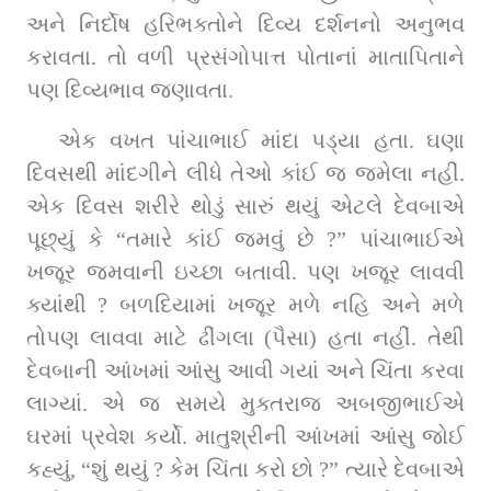
અને નિર્દોષ હરિભક્તોને દિવ્ય દર્શનનો અનુભવ 
કરાવતા. તો વળી પ્રસંગોપાત્ત પોતાનાં માતાપિતાને 
પણ દિવ્યભાવ જણાવતા.
એક વખત પાંચાભાઈ માંદા પડ્યા હતા. ઘણા 
દિવસથી માંદગીને લીધે તેઓ કાંઈ જ જમેલા નહીં. 
એક દિવસ શરીરે થોડું સારું થયું એટલે દેવબાએ 
પૂછ્યું કે “તમારે કાંઈ જમવું છે ?” પાંચાભાઈએ 
ખજૂર જમવાની ઇચ્છા બતાવી. પણ ખજૂર લાવવી 
ક્યાંથી ? બળદિયામાં ખજૂર મળે નહિ અને મળે 
તોપણ લાવવા માટે ઢીંગલા (પૈસા) હતા નહીં. તેથી 
દેવબાની આંખમાં આંસુ આવી ગયાં અને ચિંતા કરવા 
લાગ્યાં. એ જ સમયે મુક્તરાજ અબજીભાઈએ 
ઘરમાં પ્રવેશ કર્યો. માતુશ્રીની આંખમાં આંસુ જોઈ 
કહ્યું, “શું થયું ? કેમ ચિંતા કરો છો ?” ત્યારે દેવબાએ 