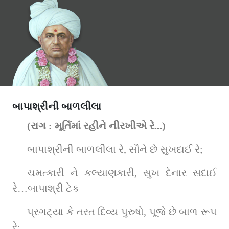
બાપાશ્રીની બાળલીલા
(રાગ : મૂર્તિમાં રહીને નીરખીએ રે...)
બાપાશ્રીની બાળલીલા રે, સૌને છે સુખદાઈ રે;
ચમત્કારી ને કલ્યાણકારી, સુખ દેનાર સદાઈ 
રે…બાપાશ્રી ટેક
પ્રગટ્યા કે તરત દિવ્ય પુરુષો, પૂજે છે બાળ રૂપ 
રે;