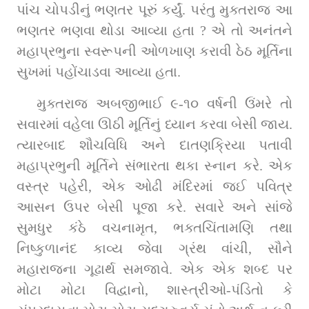
પાંચ ચોપડીનું ભણતર પૂરું કર્યું. પરંતુ મુક્તરાજ આ 
ભણતર ભણવા થોડા આવ્યા હતા ? એ તો અનંતને 
મહાપ્રભુના સ્વરૂપની ઓળખાણ કરાવી ઠેઠ મૂર્તિના 
સુખમાં પહોંચાડવા આવ્યા હતા.
મુક્તરાજ અબજીભાઈ ૯-૧૦ વર્ષની ઉંમરે તો 
સવારમાં વહેલા ઊઠી મૂર્તિનું ધ્યાન કરવા બેસી જાય. 
ત્યારબાદ શૌચવિધિ અને દાતણક્રિયા પતાવી 
મહાપ્રભુની મૂર્તિને સંભારતા થકા સ્નાન કરે. એક 
વસ્ત્ર પહેરી, એક ઓઢી મંદિરમાં જઈ પવિત્ર 
આસન ઉપર બેસી પૂજા કરે. સવારે અને સાંજે 
સુમધુર કંઠે વચનામૃત, ભક્તચિંતામણિ તથા 
નિષ્કુળાનંદ કાવ્ય જેવા ગ્રંથ વાંચી, સૌને 
મહારાજના ગૂઢાર્થ સમજાવે. એક એક શબ્દ પર 
મોટા મોટા વિદ્વાનો, શાસ્ત્રીઓ-પંડિતો કે 