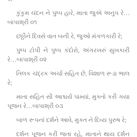
કુંકુમ ચંદન ને પુષ્પ હારે, માતા જુએ અનુપ રે…
બાપાશ્રી ૦૧
છઠ્ઠીને દિવસે વાત બની રે, જુઓ મંગળકારી રે;
પુષ્પ ટોપી ને પુષ્પ કંદોરો, અંગરખરું સુખકારી 
રે…બાપાશ્રી ૦૨
તિલક ચંદ્રક અર્ચા સહિત છે, વિશાળ રૂડા ભાલ 
રે;
માતા સહિત સૌ આશ્ચર્ય પામ્યાં, મુક્તો કરી ગયા 
પૂજન રે…બાપાશ્રી ૦૩
બાળ રૂપનાં દર્શને આવે, મુક્ત ને દિવ્ય પુરુષ રે;
દર્શન પૂજન કરી જતા રહે, માતાને થાય દર્શન 