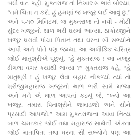
બધી વાત કહી. મુક્તરાજ તો નિખાલસ ભાવે બોલ્યા, 
“તમે ચિંતા ન કરો. હું હમણાં જ ખજૂર લઈ આવું છું.” 
અને ૫-૧૦ મિનિટમાં જ મુક્તરાજ તો નવી - મોટી 
સુંદર ખજૂરનો થાળ ભરી ઘરમાં આવ્યા. ઠાકોરજીને 
ખજૂર ધરાવી પાંચા પિતાને તથા ઘરના સૌ સભ્યોને 
આપી અને પોતે પણ જમ્યા. આ અલૌકિક ચરિત્ર 
જોઈ માતુશ્રીએ પૂછ્યું, “હે મુક્તરાજ ! આ ખજૂર 
ઢીંગલા વગર ક્યાંથી લાવ્યા ?” મુક્તરાજ કહે, “હે 
માતુશ્રી ! હું ખજૂર લેવા બહાર નીકળ્યો ત્યાં તો 
શ્રીજીમહારાજ ખજૂરનો થાળ ભરી સામે મળ્યા 
અને મને એ થાળ આપતાં કહ્યું જે, “લ્યો આ 
ખજૂર. તમારા પિતાશ્રીને જમાડજો અને સૌને 
પ્રસાદી આપજો.” આમ મુક્તરાજના આવા નિત્ય 
બાળ ચમત્કાર જોઈ તથા મહારાજ સાથેની એકતા 
જોઈ માતાપિતા તથા ઘરના સૌ સભ્યોને પણ આ 