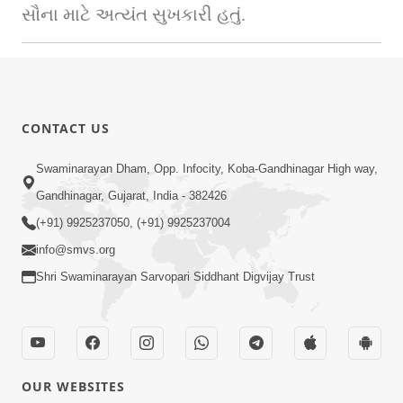
સૌના માટે અત્યંત સુખકારી હતું.
CONTACT US
Swaminarayan Dham, Opp. Infocity, Koba-Gandhinagar High way,
Gandhinagar, Gujarat, India - 382426
(+91) 9925237050, (+91) 9925237004
info@smvs.org
Shri Swaminarayan Sarvopari Siddhant Digvijay Trust
OUR WEBSITES