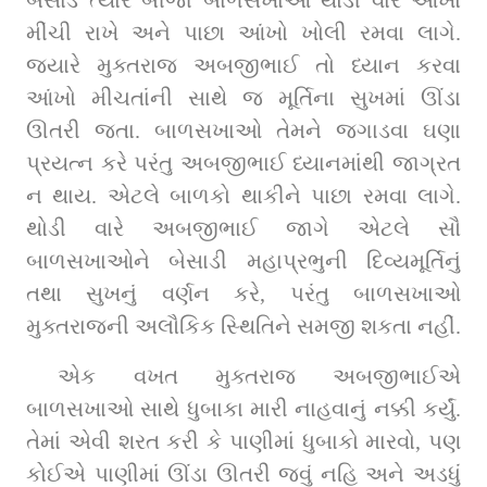
મીંચી રાખે અને પાછા આંખો ખોલી રમવા લાગે. 
જ્યારે મુક્તરાજ અબજીભાઈ તો ધ્યાન કરવા 
આંખો મીચતાંની સાથે જ મૂર્તિના સુખમાં ઊંડા 
ઊતરી જતા. બાળસખાઓ તેમને જગાડવા ઘણા 
પ્રયત્ન કરે પરંતુ અબજીભાઈ ધ્યાનમાંથી જાગ્રત 
ન થાય. એટલે બાળકો થાકીને પાછા રમવા લાગે. 
થોડી વારે અબજીભાઈ જાગે એટલે સૌ 
બાળસખાઓને બેસાડી મહાપ્રભુની દિવ્યમૂર્તિનું 
તથા સુખનું વર્ણન કરે, પરંતુ બાળસખાઓ 
મુક્તરાજની અલૌકિક સ્થિતિને સમજી શકતા નહીં.
એક વખત મુક્તરાજ અબજીભાઈએ 
બાળસખાઓ સાથે ધુબાકા મારી નાહવાનું નક્કી કર્યું. 
તેમાં એવી શરત કરી કે પાણીમાં ધુબાકો મારવો, પણ 
કોઈએ પાણીમાં ઊંડા ઊતરી જવું નહિ અને અડધું 