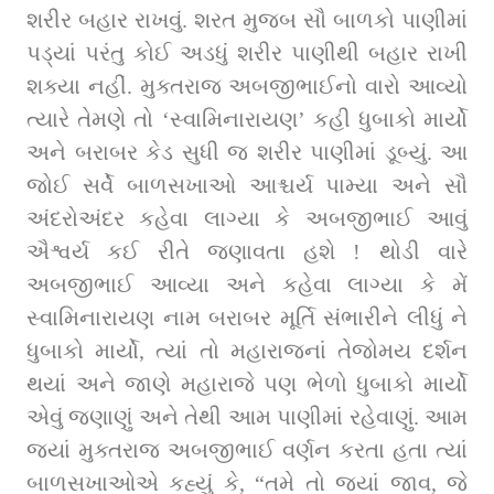
શરીર બહાર રાખવું. શરત મુજબ સૌ બાળકો પાણીમાં 
પડ્યાં પરંતુ કોઈ અડધું શરીર પાણીથી બહાર રાખી 
શક્યા નહીં. મુક્તરાજ અબજીભાઈનો વારો આવ્યો 
ત્યારે તેમણે તો ‘સ્વામિનારાયણ’ કહી ધુબાકો માર્યો 
અને બરાબર કેડ સુધી જ શરીર પાણીમાં ડૂબ્યું. આ 
જોઈ સર્વે બાળસખાઓ આશ્ચર્ય પામ્યા અને સૌ 
અંદરોઅંદર કહેવા લાગ્યા કે અબજીભાઈ આવું 
ઐશ્વર્ય કઈ રીતે જણાવતા હશે ! થોડી વારે 
અબજીભાઈ આવ્યા અને કહેવા લાગ્યા કે મેં 
સ્વામિનારાયણ નામ બરાબર મૂર્તિ સંભારીને લીધું ને 
ધુબાકો માર્યો, ત્યાં તો મહારાજનાં તેજોમય દર્શન 
થયાં અને જાણે મહારાજે પણ ભેળો ધુબાકો માર્યો 
એવું જણાણું અને તેથી આમ પાણીમાં રહેવાણું. આમ 
જ્યાં મુક્તરાજ અબજીભાઈ વર્ણન કરતા હતા ત્યાં 
બાળસખાઓએ કહ્યું કે, “તમે તો જ્યાં જાવ, જે 