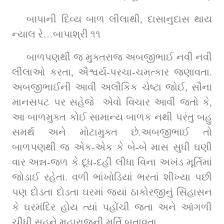
બાપાની દિવ્ય બાળ લીલાથી, દાસાનુદાસ થાય 
ન્યાલ રે…બાપાશ્રી ૧૧
બાળપણથી જ મુક્તરાજ અબજીભાઈ નવી નવી 
લીલાઓ કરતા, ઐશ્વર્ય-પરચા-ચમત્કાર જણાવતા. 
અબજીભાઈની આવી અલૌકિક ચેષ્ટા જોઈ, સૌના 
માનસપટ પર સહેજે  એવો વિચાર આવી જતો કે, 
આ બાળમુક્ત કોઈ સામાન્ય બાળક નથી પરંતુ બહુ 
સમર્થ અને મોટામુક્ત છે.અબજીભાઈ તો 
બાળપણથી જ એક-એક કે બે-બે માસ સુધી ઘણી 
વાર અન્ન-જળ કે દૂધ-દહીં લીધા વિના અખંડ મૂર્તિમાં 
જોડાઈ રહેતા. વળી ભાંખોડિયાં ભરતાં શીખ્યા પછી 
પણ દોડતા દોડતા ઘરમાં જ્યાં ઠાકોરજીનું સિંહાસન 
કે ઘરમંદિર હોય ત્યાં પહોંચી જતા અને આંગળી 
ચીંધી સહુને મહારાજની મૂર્તિ બતાવતા.