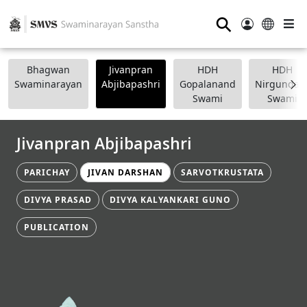
⚲
Bhagwan
Jivanpran
HDH
HDH
Swaminarayan
Abjibapashri
Gopalanand
Nirgundasj
Swami
Swami
Jivanpran Abjibapashri
PARICHAY
JIVAN DARSHAN
SARVOTKRUSTATA
DIVYA PRASAD
DIVYA KALYANKARI GUNO
PUBLICATION