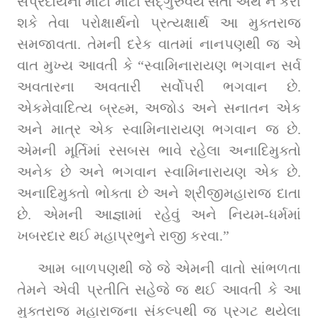
સંપ્રદાયના મોટા મોટા સદ્‌ગુરુવર્ય સંતો અર્થ ન કરી 
શકે તેવા પરોક્ષાર્થનો પ્રત્યક્ષાર્થ આ મુક્તરાજ 
સમજાવતા. તેમની દરેક વાતમાં નાનપણથી જ એ 
વાત મુખ્ય આવતી કે “સ્વામિનારાયણ ભગવાન સર્વ 
અવતારના અવતારી સર્વોપરી ભગવાન છે. 
એકમેવાદિત્ય બ્રહ્મ, અજોડ અને સનાતન એક 
અને માત્ર એક સ્વામિનારાયણ ભગવાન જ છે. 
એમની મૂર્તિમાં રસબસ ભાવે રહેલા અનાદિમુક્તો 
અનેક છે અને ભગવાન સ્વામિનારાયણ એક છે. 
અનાદિમુક્તો ભોક્તા છે અને શ્રીજીમહારાજ દાતા 
છે. એમની આજ્ઞામાં રહેવું અને નિયમ-ધર્મમાં 
ખબરદાર થઈ મહાપ્રભુને રાજી કરવા.”
આમ બાળપણથી જે જે એમની વાતો સાંભળતા 
તેમને એવી પ્રતીતિ સહેજે જ થઈ આવતી કે આ 
મુક્તરાજ મહારાજના સંકલ્પથી જ પ્રગટ થયેલા 