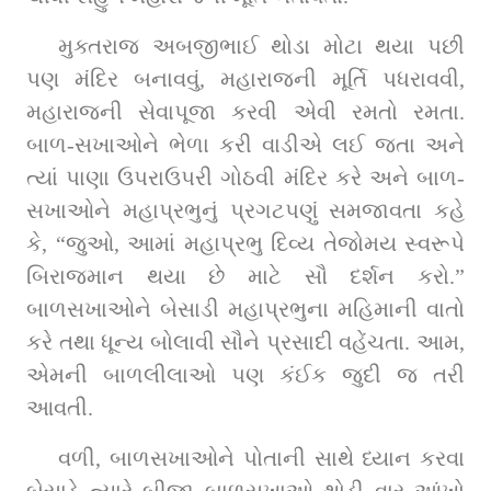
મુક્તરાજ અબજીભાઈ થોડા મોટા થયા પછી 
પણ મંદિર બનાવવું, મહારાજની મૂર્તિ પધરાવવી, 
મહારાજની સેવાપૂજા કરવી એવી રમતો રમતા. 
બાળ-સખાઓને ભેળા કરી વાડીએ લઈ જતા અને 
ત્યાં પાણા ઉપરાઉપરી ગોઠવી મંદિર કરે અને બાળ-
સખાઓને મહાપ્રભુનું પ્રગટપણું સમજાવતા કહે 
કે, “જુઓ, આમાં મહાપ્રભુ દિવ્ય તેજોમય સ્વરૂપે 
બિરાજમાન થયા છે માટે સૌ દર્શન કરો.” 
બાળસખાઓને બેસાડી મહાપ્રભુના મહિમાની વાતો 
કરે તથા ધૂન્ય બોલાવી સૌને પ્રસાદી વહેંચતા. આમ, 
એમની બાળલીલાઓ પણ કંઈક જુદી જ તરી 
આવતી.
વળી, બાળસખાઓને પોતાની સાથે ધ્યાન કરવા 
બેસાડે ત્યારે બીજા બાળસખાઓ થોડી વાર આંખો 