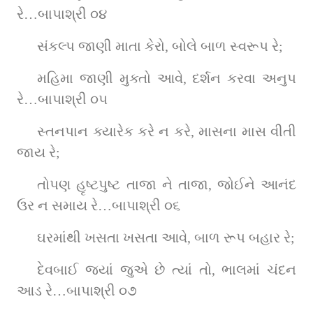
રે…બાપાશ્રી ૦૪
સંકલ્પ જાણી માતા કેરો, બોલે બાળ સ્વરૂપ રે;
મહિમા જાણી મુક્તો આવે, દર્શન કરવા અનુપ 
રે…બાપાશ્રી ૦૫
સ્તનપાન ક્યારેક કરે ન કરે, માસના માસ વીતી 
જાય રે;
તોપણ હૃષ્ટપુષ્ટ તાજા ને તાજા, જોઈને આનંદ 
ઉર ન સમાય રે…બાપાશ્રી ૦૬
ઘરમાંથી ખસતા ખસતા આવે, બાળ રૂપ બહાર રે;
દેવબાઈ જ્યાં જુએ છે ત્યાં તો, ભાલમાં ચંદન 
આડ રે…બાપાશ્રી ૦૭