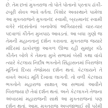
છે. તેમ છતાં મુક્તરાજ તો પોતે પોતાનો પ્રતાપ ઢાંકી-
ઢબૂરી સેવક ભાવે વર્તતા. કિશોર અવસ્થાને પામેલા 
આ મુક્તરાજને મુક્તાનંદ સ્વામી, બ્રહ્માનંદ સ્વામી 
વગેરે નંદસંતોનાં બનાવેલાં અગિયારસો ચાર-ચાર 
પદવાળાં કીર્તન મુખપાઠ આવડતાં. આ બધા ગુણો જ 
તેમની મહાનતાનું દર્શન કરાવતા. મુક્તરાજ જ્યારે 
મંદિરમાં ઠાકોરજી આગળ ઊભા રહી સુમધુર કંઠે 
કીર્તન બોલે કે તેમના મુખે સભામાં બેસી કથા વાંચે 
ત્યારે કેટલાય નિર્દોષ ભક્તોને સિંહાસનમાં બિરાજેલ 
મૂર્તિનાં દિવ્ય તેજોમય દર્શન થતાં. કેટલાયને તે 
વખતે અખંડ મૂર્તિ દેખાવા લાગતી. તો વળી કેટલાય 
ભક્તોને મહારાજ સાક્ષાત્‌ આ સભામાં આવીને 
બિરાજ્યા છે તેવાં દર્શન થતાં. અને કેટલાકને તેજના 
અંબારમાં મહારાજની સાથે આ મુક્તરાજનાં પણ 
દર્શન થતાં. આમ, મુક્તરાજ અબજીભાઈ સૌ પ્રેમી 