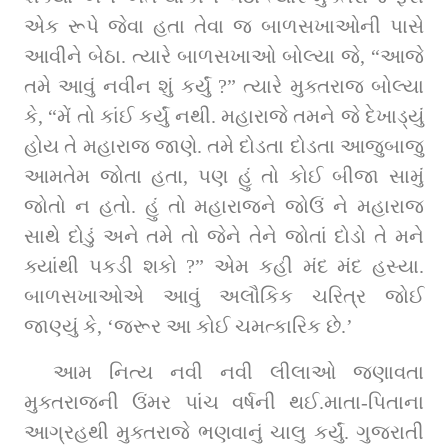
એક રૂપે જેવા હતા તેવા જ બાળસખાઓની પાસે 
આવીને બેઠા. ત્યારે બાળસખાઓ બોલ્યા જે, “આજે 
તમે આવું નવીન શું કર્યું ?” ત્યારે મુક્તરાજ બોલ્યા 
કે, “મેં તો કાંઈ કર્યું નથી. મહારાજે તમને જે દેખાડ્યું 
હોય તે મહારાજ જાણે. તમે દોડતા દોડતા આજુબાજુ 
આમતેમ જોતા હતા, પણ હું તો કોઈ બીજા સામું 
જોતો ન હતો. હું તો મહારાજને જોઉં ને મહારાજ 
સાથે દોડું અને તમે તો જેને તેને જોતાં દોડો તે મને 
ક્યાંથી પકડી શકો ?” એમ કહી મંદ મંદ હસ્યા. 
બાળસખાઓએ આવું અલૌકિક ચરિત્ર જોઈ 
જાણ્યું કે, ‘જરૂર આ કોઈ ચમત્કારિક છે.’
આમ નિત્ય નવી નવી લીલાઓ જણાવતા 
મુક્તરાજની ઉંમર પાંચ વર્ષની થઈ.માતા-પિતાના 
આગ્રહથી મુક્તરાજે ભણવાનું ચાલુ કર્યું. ગુજરાતી 