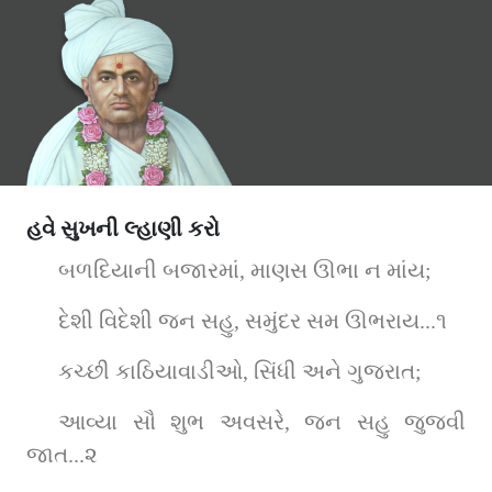
હવે સુખની લ્હાણી કરો
બળદિયાની બજારમાં, માણસ ઊભા ન માંય;
દેશી વિદેશી જન સહુ, સમુંદર સમ ઊભરાય...૧
કચ્છી કાઠિયાવાડીઓ, સિંધી અને ગુજરાત;
આવ્યા સૌ શુભ અવસરે, જન સહુ જુજવી 
જાત...૨