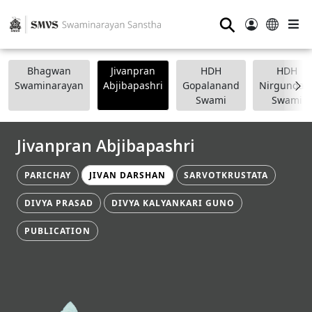
⚲
Bhagwan
Jivanpran
HDH
HDH
Swaminarayan
Abjibapashri
Gopalanand
Nirgundasj
Swami
Swami
Jivanpran Abjibapashri
PARICHAY
JIVAN DARSHAN
SARVOTKRUSTATA
DIVYA PRASAD
DIVYA KALYANKARI GUNO
PUBLICATION