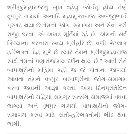
શ્રીજીમહારાજનું સુખ વહેલું જોઈતું હોય તેણે 
વૃષપુર ગામમાં અનાદિ મહામુક્તરાજ અબજીભાઈ 
પ્રગટ થયા છે તેમનો જોગ, સમાગમ અને સેવા કરી 
રાજી કરવા. એ અખંડ મૂર્તિમાં રહે છે. એમની સર્વે 
ક્રિયાના કરનારા સ્વયં શ્રીહરિ છે. વળી કેટલાક 
હરિભક્તો દેહ મૂકે છે ત્યારે તેમને શ્રીજીમહારાજ 
સાથે તેમનાં પણ તેજોમય દર્શન થાય છે.” આવી રીતે 
બાપાશ્રીનો મહિમા કહી જે જે પોતાના જોગમાં 
આવતા તેમને વૃષપુર બાપાશ્રીનો જોગ-સમાગમ 
કરવા જવાની આજ્ઞા કરતા. આમ દિનપ્રતિદિન 
બાપાશ્રીનો મહિમા સમગ્ર સત્સંગ સમાજમાં વધવા 
લાગ્યો અને વૃષપુર ગામમાં બાપાશ્રીનો જોગ-
સમાગમ કરવા માટે સંતો-હરિભક્તોની ભીડ થવા 
લાગી.