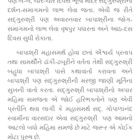
પણ બે-બે, ચાર-ચાર દિવસ ભૂજ મંદિરે સદ્‌ગુરુશ્રીનાં 
દર્શન-સમાગમનો લાભ લેવા જતા. એવી જ રીતે 
સદ્‌ગુરુશ્રી પણ અવારનવાર બાપાશ્રીના જોગ-
સમાગમનો લાભ લેવા વૃષપુર પધારતા અને આઠ-દસ 
દિવસ સુધી રોકાતા.
બાપાશ્રી મહાસમર્થ હોવા છતાં ઐશ્વર્ય પ્રતાપ 
તથા સામર્થીને ઢાંકી-ઢબૂરીને વર્તતા તેથી સદ્‌ગુરુશ્રી 
બહુધા બાપાશ્રી પાસે કથાવાર્તા કરાવતા અને 
બાપાશ્રી પણ સદ્‌ગુરુશ્રીની મરજી જાણી મૂર્તિના 
સુખની વાતો કરતા. સદ્‌ગુરુશ્રી બાપાશ્રીનો અપાર 
મહિમા સમજતા એ જોઈ હરિભક્તોને પણ એવી 
પ્રતીતિ થવા લાગી કે મહાસમર્થ સદ્‌. ગોપાળાનંદ 
સ્વામીના વારસદાર એવા સદ્‌ગુરુશ્રી  પણ આમનો 
આટલો બધો મહિમા સમજે છે માટે જરૂર એ કોઈક 
મોટા પુરુષ છે.