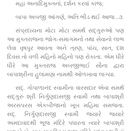
મહા અનાદિમુક્તનાં, દર્શન કરવાં કાજ;
બાપા અબજી આંગણે, અતિ ભીડ થઈ આજ...૩
સંપ્રદાયના મોટા મોટા સમર્થ સદ્‌ગુરુઓ પણ 
આ મુક્તરાજના જોગ-સમાગમનો તથા સેવાનો લાભ 
લેવા વૃષપુર આવતા અને ત્રણ, પાંચ, સાત, દશ 
દિવસ તો વળી મહિનો મહિનો પણ રોકાતા. એમ ધીરે 
ધીરે આ મુક્તરાજ અબજીભાઈ સૌના દ્વારા 
બાપાશ્રીના હુલામણા નામથી ઓળખાવા લાગ્યા.
સદ્‌. ગોપાળાનંદ સ્વામીના વારસદાર એવા સમર્થ 
સદ્‌ગુરુ શ્રી નિર્ગુણદાસજી સ્વામી તથા બાપાશ્રી 
અરસપરસ એકબીજાનો ખૂબ મહિમા સમજતા. 
સદ્‌. નિર્ગુણદાસજી સ્વામી જ્યારે જ્યારે 
અમદાવાદથી ભૂજ મંદિરે પધારતા ત્યારે બાપાશ્રી 