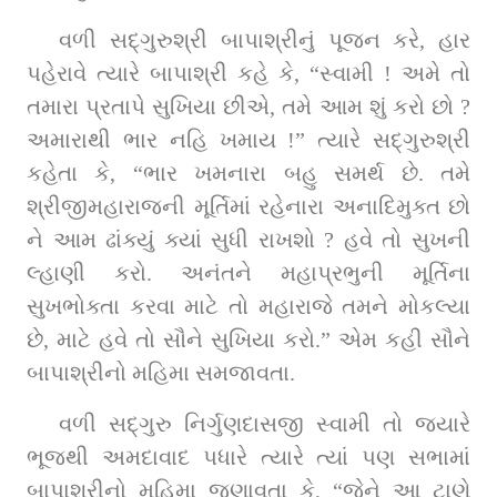
વળી સદ્‌ગુરુશ્રી બાપાશ્રીનું પૂજન કરે, હાર 
પહેરાવે ત્યારે બાપાશ્રી કહે કે, “સ્વામી ! અમે તો 
તમારા પ્રતાપે સુખિયા છીએ, તમે આમ શું કરો છો ? 
અમારાથી ભાર નહિ ખમાય !” ત્યારે સદ્‌ગુરુશ્રી 
કહેતા કે, “ભાર ખમનારા બહુ સમર્થ છે. તમે 
શ્રીજીમહારાજની મૂર્તિમાં રહેનારા અનાદિમુક્ત છો 
ને આમ ઢાંક્યું ક્યાં સુધી રાખશો ? હવે તો સુખની 
લ્હાણી કરો. અનંતને મહાપ્રભુની મૂર્તિના 
સુખભોક્તા કરવા માટે તો મહારાજે તમને મોકલ્યા 
છે, માટે હવે તો સૌને સુખિયા કરો.” એમ કહી સૌને 
બાપાશ્રીનો મહિમા સમજાવતા.
વળી સદ્‌ગુરુ નિર્ગુણદાસજી સ્વામી તો જ્યારે 
ભૂજથી અમદાવાદ પધારે ત્યારે ત્યાં પણ સભામાં 
બાપાશ્રીનો મહિમા જણાવતા કે, “જેને આ ટાણે 