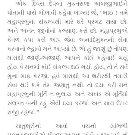
એક દિવસ દેવબા મુક્તરાજ અબજીભાઈને 
પોતાની પાસે બોલાવી કહેવા લાગ્યાં જે, “ભાઈ ! તમે 
મહાપ્રભુના સંકલ્પથી મારે ઘરે પ્રગટ થયા છો. 
અને અનંત જીવોનાં કલ્યાણ કરો છો. મહાપ્રભુએ 
કેવળ કૃપા કરી આપ જેવા અનાદિમુક્તની સેવા 
કરવાનો લ્હાવો મને આપ્યો છે. એ હું જાણું છું તોપણ 
મારાથી જાણે-અજાણે આપને કાંઈ કહેવાઈ ગયું 
હોય કે મનમાં કાંઈ સંકલ્પ થઈ ગયો હોય, તો તે સર્વે 
ગુના માફ કરજો. હવે મારાથી આ શરીરથી તમારી 
સેવા થઈ શકે તેમ જણાતું નથી. તો દયા કરી મને 
મહાપ્રભુની મૂર્તિ ન ભુલાય અને અખંડ એ મૂર્તિમાં 
સંલગ્ન બની રહું એવી દયા કરજો અને મારા ઉપર 
રાજી રહેજો.”
માતુશ્રીનાં આવાં વચનો સાંભળી 
મુક્તરાજશ્રીએ ધીરજ આપવા માંડી : “આપણે તો 