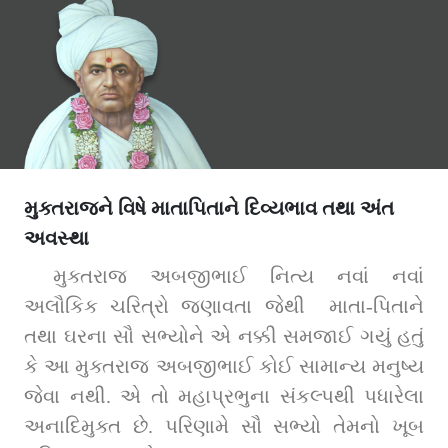
મુક્તરાજને વિષે માતાપિતાને દિવ્યભાવ તથા અંત
અવસ્થા
મુક્તરાજ અબજીભાઈ નિત્ય નવાં નવાં 
અલૌકિક ચરિત્રો જણાવતા જેથી  માતા-પિતાને 
તથા ઘરના સૌ સભ્યોને એ નક્કી સમજાઈ ગયું હતું 
કે આ મુક્તરાજ અબજીભાઈ કોઈ સામાન્ય મનુષ્ય 
જેવા નથી. એ તો મહાપ્રભુના સંકલ્પથી પધારેલા 
અનાદિમુક્ત છે. પરિણામે સૌ સભ્યો તેમનો ખૂબ 