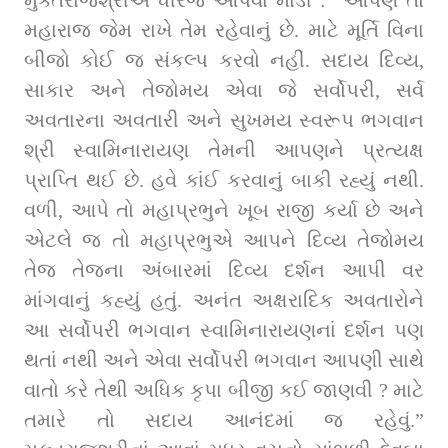
મહારાજ જેમ રાખે તેમ રહેવાનું છે. માટે મૂર્તિ વિના 
બીજો કોઈ જ સંકલ્પ કરવો નહીં. સદાય દિવ્ય, 
સાકાર અને તેજોમય એવા જે સર્વોપરી, સર્વ 
અવતારના અવતારી અને સુખમય સ્વરૂપ ભગવાન 
શ્રી સ્વામિનારાયણ તેમની આપણને પ્રત્યક્ષ 
પ્રાપ્તિ થઈ છે. હવે કાંઈ કરવાનું બાકી રહ્યું નથી. 
વળી, આપે તો મહાપ્રભુને ખૂબ રાજી કર્યા છે અને 
એટલે જ તો મહાપ્રભુએ આપને દિવ્ય તેજોમય 
તેજ તેજના અંબારમાં દિવ્ય દર્શન આપી વર 
માંગવાનું કહ્યું હતું. અનંત અક્ષરાદિક અવતારોને 
આ સર્વોપરી ભગવાન સ્વામિનારાયણનાં દર્શન પણ 
થતાં નથી અને એવા સર્વોપરી ભગવાન આપણી સાથે 
વાતો કરે તેથી અધિક કૃપા બીજી કઈ જાણવી ? માટે 
તમારે તો સદાય આનંદમાં જ રહેવું.” 