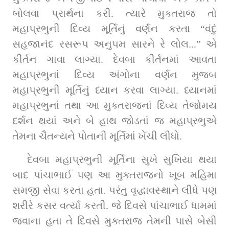
બોલવા પ્રાર્થના કરી. ત્યારે મુક્તરાજ તો 
મહાપ્રભુની દિવ્ય મૂર્તિનું વર્ણન કરતા “વંદું 
સહજાનંદ રસરૂપ અનુપમ સારને રે લોલ...” એ 
કીર્તન ગાવા લાગ્યા. દેવબા કીર્તનમાં આવતા 
મહાપ્રભુનાં દિવ્ય અંગોના વર્ણન મુજબ 
મહાપ્રભુની મૂર્તિનું ધ્યાન કરવા લાગ્યા. ધ્યાનમાં 
મહાપ્રભુનાં તથા આ મુક્તરાજનાં દિવ્ય તેજોમય 
દર્શન થયાં અને બે હાથ જોડતાં જ મહાપ્રભુએ 
તેમના ચૈતન્યને પોતાની મૂર્તિમાં ખેંચી લીધો.
દેવબા મહાપ્રભુની મૂર્તિના સુખે સુખિયા થયા 
બાદ પાંચાભાઈ પણ આ મુક્તરાજનો ખૂબ મહિમા 
સમજી સેવા કરતા હતા. પરંતુ વૃદ્ધાવસ્થાને લીધે પણ 
શરીરે કસર વર્ત્યા કરતી. જે દિવસે પાંચાભાઈ ધામમાં 
જવાના હતા તે દિવસે મુક્તરાજ તેમની પાસે બેસી 