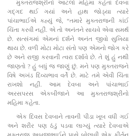
મુક્તરાજશ્રીનો આટલો મહિમા કહેતાં દેવબા 
ગદ્‌ગદ થઈ ગયાં અને હાથ જોડ્યા ત્યારે 
પાંચાભાઈએ કહ્યું જે, “તમારે મુક્તરાજની કાંઈ 
ચિંતા કરવી નહીં. એ તો અનંતને સાચવે એવા સમર્થ 
છે. સત્સંગમાં એમનાં દર્શને અનંત જીવો સુખિયા 
થાય છે. વળી મોટા મોટા સંતો પણ એમનો જોગ કરે 
છે અને રાજી કરવાની ત્વરા દર્શાવે છે. તે શું હું નથી 
જાણતો ? હું બધું જ જાણું છું. મને પણ મુક્તરાજને 
વિષે અખંડ દિવ્યભાવ વર્તે છે. માટે તમે એવી ચિંતા 
રાખશો નહીં. આમ દેવબા અને પાંચાભાઈ 
અરસપરસ એકબીજાને આ મુક્તરાજશ્રીનો 
મહિમા કહેતા.
એક દિવસ દેવબાને તાવની પીડા ખૂબ વધી ગઈ 
અને શરીર પણ ઠંડું પડવા લાગ્યું ત્યારે દેવબાએ 
મુક્તરાજ અબજીભાઈને પાસે બોલાવી એક કીર્તન 