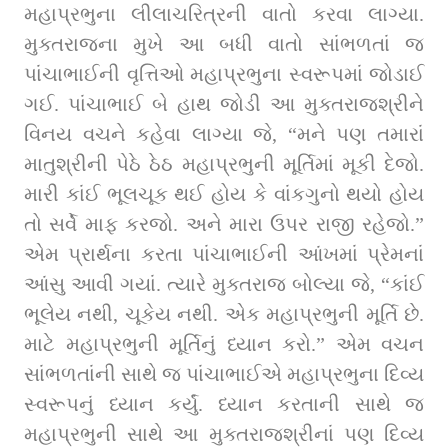
મહાપ્રભુના લીલાચરિત્રની વાતો કરવા લાગ્યા. 
મુક્તરાજના મુખે આ બધી વાતો સાંભળતાં જ 
પાંચાભાઈની વૃત્તિઓ મહાપ્રભુના સ્વરૂપમાં જોડાઈ 
ગઈ. પાંચાભાઈ બે હાથ જોડી આ મુક્તરાજશ્રીને 
વિનય વચને કહેવા લાગ્યા જે, “મને પણ તમારાં 
માતુશ્રીની પેઠે ઠેઠ મહાપ્રભુની મૂર્તિમાં મૂકી દેજો. 
મારી કાંઈ ભૂલચૂક થઈ હોય કે વાંકગુનો થયો હોય 
તો સર્વે માફ કરજો. અને મારા ઉપર રાજી રહેજો.” 
એમ પ્રાર્થના કરતા પાંચાભાઈની આંખમાં પ્રેમનાં 
આંસુ આવી ગયાં. ત્યારે મુક્તરાજ બોલ્યા જે, “કાંઈ 
ભૂલેય નથી, ચૂકેય નથી. એક મહાપ્રભુની મૂર્તિ છે. 
માટે મહાપ્રભુની મૂર્તિનું ધ્યાન કરો.” એમ વચન 
સાંભળતાંની સાથે જ પાંચાભાઈએ મહાપ્રભુના દિવ્ય 
સ્વરૂપનું ધ્યાન કર્યું. ધ્યાન કરતાની સાથે જ 
મહાપ્રભુની સાથે આ મુક્તરાજશ્રીનાં પણ દિવ્ય 