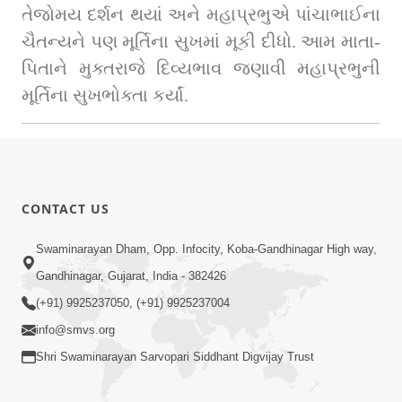
તેજોમય દર્શન થયાં અને મહાપ્રભુએ પાંચાભાઈના 
ચૈતન્યને પણ મૂર્તિના સુખમાં મૂકી દીધો. આમ માતા-
પિતાને મુક્તરાજે દિવ્યભાવ જણાવી મહાપ્રભુની 
મૂર્તિના સુખભોક્તા કર્યાં.
CONTACT US
Swaminarayan Dham, Opp. Infocity, Koba-Gandhinagar High way,
Gandhinagar, Gujarat, India - 382426
(+91) 9925237050, (+91) 9925237004
info@smvs.org
Shri Swaminarayan Sarvopari Siddhant Digvijay Trust