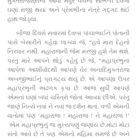
મુક્તરાજશ્રીનાં આવાં મધુર વચનો સાંભળી દેવબા 
ઘણાં રાજી થયાં અને પ્રેમભીના નેત્રે ગદ્‌ગદ થઈ 
હાથ જોડ્યા.
બીજા દિવસે સવારમાં દેવબા પાંચાભાઈને પોતાની 
પાસે બેસારીને કહેવા લાગ્યાં જે, “હવે મારા દેહનો 
નિરધાર નથી. મહારાજની જેમ મરજી હશે તેમ થશે. 
પરંતુ મારે આપને થોડું કહેવું છે જે, “મહાપ્રભુના 
આપેલા આશીર્વાદથી આપણે ઘેર અનાદિમુક્તરાજ 
અબજીભાઈનું પ્રાગટ્ય થયું છે. એ આપણા ઉપર 
મહાપ્રભુની અઢળક કૃપા છે. આજ સુધી આપણે 
એમનાં ઘણાં બધાં ચરિત્રો જોતાં આવ્યાં છીએ. પરંતુ 
જાણે નિત્યે નવાં ને નવાં જ દર્શન થતાં. વળી એમની 
વાતોમાં પણ ‘મહારાજ ! મહારાજ ! ને મહારાજ !’ 
 એમ મહાપ્રભુનું જ મુખ્યપણું જણાય છે.મોટા મોટા 
સંતો આવે છે તે પણ એમનો મહિમા સમજે છે અને 