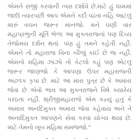
એમને રાજી કરવાની ત્વરા દર્શાવે છે.માટે હું ધામમાં 
જાઉં ત્યારપછી આપ એમને કદી વઢતા નહિ આટલું 
મારું વચન જરૂર માનજો. મને ઘણી વાર 
મહાપ્રભુની મૂર્તિ ભેળા આ મુક્તરાજનાં પણ દિવ્ય 
તેજોમય દર્શન થતાં. પણ હું તમને કહેતી નહીં. 
એમને તો મહારાજ વિના બીજું કાંઈ છે જ નહીં. 
એમનો મહિમા ઝાઝો તો કેટલો કહું પણ એટલું 
જરૂર જાણજો કે આપણા ઉપર મહારાજની 
અઢળક કૃપા છે. માટે આ મારા પુત્ર છે કે અમારા 
જેવા છે એવો ભાવ આ મુક્તરાજને વિષે ક્યારેય 
પરઠતા નહીં. શ્રીજીમહારાજે એમ કહ્યું હતું કે 
અમારા અનદિમુક્ત અમારા જેવા કહેવાય અને તે 
અનાદિમુક્ત આપણને સેવા કરવા યોગ્ય થયા છે. 
માટે તેમનો ખૂબ મહિમા સમજજો.”