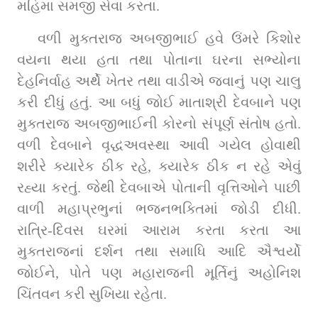
મહિમા સમજી સેવા કરતા.
વળી મુક્તરાજ અબજીભાઈ હવે ઉંમરે કિશોર 
વયના થયા હતા તથા પોતાના ઘરના સભ્યોના 
દેહનિર્વાહ અર્થે ખેતર તથા વાડીએ જવાનું પણ ચાલુ 
કરી દીધું હતું. આ બધું જોઈ માતાશ્રી દેવબાને પણ 
મુક્તરાજ અબજીભાઈની કોરનો સંપૂર્ણ સંતોષ હતો. 
વળી દેવબાને વૃદ્ધઅવસ્થા આવી ગયેલ હોવાથી 
શરીરે ક્યારેક ઠીક રહે, ક્યારેક ઠીક ન રહે એવું 
રહ્યા કરતું. જેથી દેવબાએ પોતાની વૃત્તિઓને પાછી 
વાળી મહાપ્રભુનાં ભજનભક્તિમાં જોડી દીધી. 
રાત્રિ-દિવસ ઘરમાં આરામ કરતા કરતા આ 
મુક્તરાજનાં દર્શન તથા સમાધિ આદિ ઐશ્વર્યો 
જોઈને, પોતે પણ મહારાજની મૂર્તિનું અહોનિશ 
ચિંતવન કરી સુખિયા રહેતા.