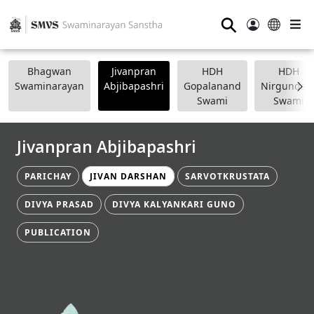
⚲
Bhagwan
Jivanpran
HDH
HDH
Swaminarayan
Abjibapashri
Gopalanand
Nirgundasj
Swami
Swami
Jivanpran Abjibapashri
PARICHAY
JIVAN DARSHAN
SARVOTKRUSTATA
DIVYA PRASAD
DIVYA KALYANKARI GUNO
PUBLICATION