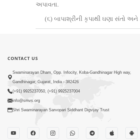
અપાવતા.
(૬) બાપાશ્રીની કૃપાથી ઘણા સંતો અને હ
CONTACT US
Swaminarayan Dham, Opp. Infocity, Koba-Gandhinagar High way,
Gandhinagar, Gujarat, India - 382426
(+91) 9925237050, (+91) 9925237004
info@smvs.org
Shri Swaminarayan Sarvopari Siddhant Digvijay Trust