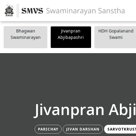
Bhagwan
Jivanpran
HDH Gopalanand
Swaminarayan
Abjibapashri
Swami
Jivanpran Abj
PARICHAY
JIVAN DARSHAN
SARVOTKRUS