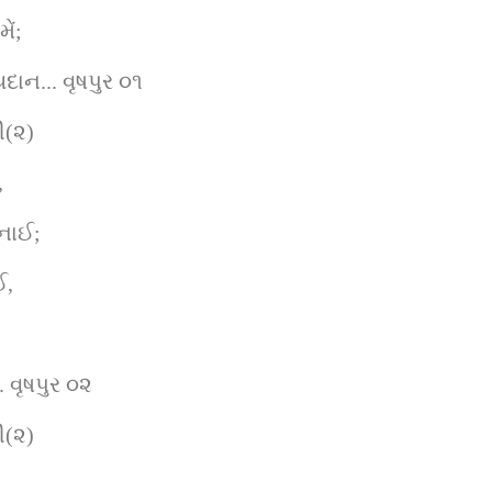
ેં;
ન... વૃષપુર ૦૧
ી(૨)
,
ુનાઈ;
ઈ,
. વૃષપુર ૦૨
ી(૨)