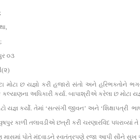
;
થા,
;
પુર ૦૩
ી(૨)
કલ્યાણના અધિકારી કર્યા. બાપાશ્રીએ કરેલા છ મોટા યજ્
ો યજ્ઞ કર્યો. તેમાં ‘સત્સંગી જીવન’ અને ‘શિક્ષાપત્રી  ભ
પુર કાળી તલાવડીએ છત્રી કરી ચરણારવિંદ પધરાવ્યાં તે નિમિ
માસમાં પોતે મંદવાડને સ્વતંત્રપણે રજા આપી સૌને સુખ આ