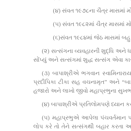
(૪) સંવત ૧૯૭૮ના ચૈત્ર માસમાં મ
(૫) સંવત ૧૯૮૨માં ચૈત્ર માસમાં મો
(૬)સંવત ૧૯૮૪માં જેઠ માસમાં બહુ મ
(૨) સત્સંગના વ્યવહારની શુદ્ધિ અને ધર્મશુદ્ધિ મા
સોંપ્યું અને સત્સંગમાં શુદ્ધ સત્સંગ એવા
(૩) બાપાશ્રીએ ભગવાન સ્વામિનારાય
પ્રદીપિકા ટીકા સહ વચનામૃત” અને “બાપા
હજારો અને લાખો જીવો મહાપ્રભુના સુખભો
(૪) બાપાશ્રીએ પ્રતિલોમપણે ધ્યાન 
(૫) મહાપ્રભુએ આપેલા પંચવર્તમાન 
લોપ કરે તો તેને સત્સંગથી બહાર કરતા અથવ