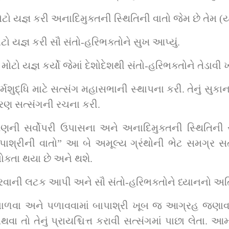
ોટો યજ્ઞ કરી અનાદિમુક્તની સ્થિતિની વાતો જેમ છે તેમ (
ટો યજ્ઞ કરી સૌ સંતો-હરિભક્તોને સુખ આપ્યું. 
ોટો યજ્ઞ કર્યો જેમાં દેશોદેશથી સંતો-હરિભક્તોને તેડાવી 
ટે સત્સંગ મહાસભાની સ્થાપના કરી. તેનું સુકાન અ.મુ.સદ્‌.શ્રી ઈશ્વરચરણદા
 કારણ સત્સંગની રચના કરી.
ણની સર્વોપરી ઉપાસના અને અનાદિમુક્તની સ્થિતિની ર
શ્રીની વાતો” આ બે અમૂલ્ય ગ્રંથોની ભેટ સમગ્ર સત્સં
ક્તા થયા છે અને થશે.
કરવાની લટક આપી અને સૌ સંતો-હરિભક્તોને ધ્યાનનો અ
પાળવા અને પળાવવામાં બાપાશ્રી ખૂબ જ આગ્રહ જણાવતા
ા તો તેનું પ્રાયશ્ચિત્ત કરાવી સત્સંગમાં પાછા લેતા. આ