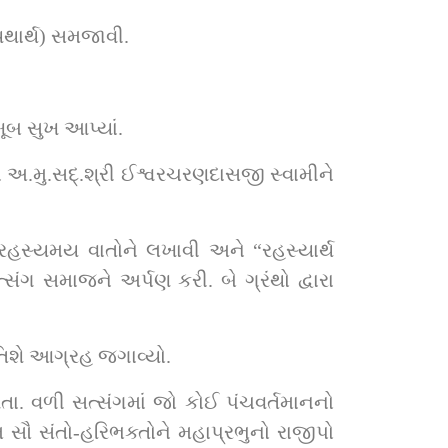
યથાર્થ) સમજાવી. 
ખૂબ સુખ આપ્યાં.
સજી સ્વામીને 
હસ્યમય વાતોને લખાવી અને “રહસ્યાર્થ 
ગ સમાજને અર્પણ કરી. બે ગ્રંથો દ્વારા 
તિશે આગ્રહ જગાવ્યો.
. વળી સત્સંગમાં જો કોઈ પંચવર્તમાનનો 
મ સૌ સંતો-હરિભક્તોને મહાપ્રભુનો રાજીપો 