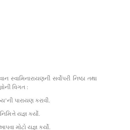
ઞોની વિગત :
ાષ્ય’ની પારાયણ કરાવી. 
ત્તે યજ્ઞ કર્યો. 
પવા મોટો યજ્ઞ કર્યો. 