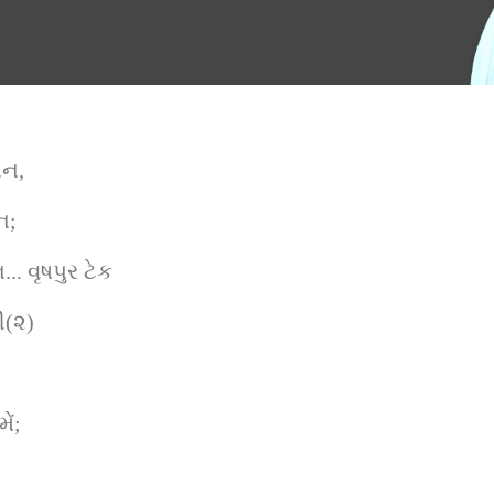
ાન,
ન;
.. વૃષપુર ટેક
ી(૨)
ેં;