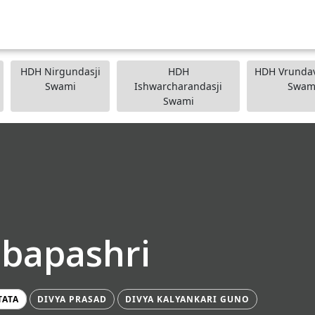
HDH Nirgundasji
HDH
HDH Vrundav
Swami
Ishwarcharandasji
Swam
Swami
ibapashri
TATA
DIVYA PRASAD
DIVYA KALYANKARI GUNO