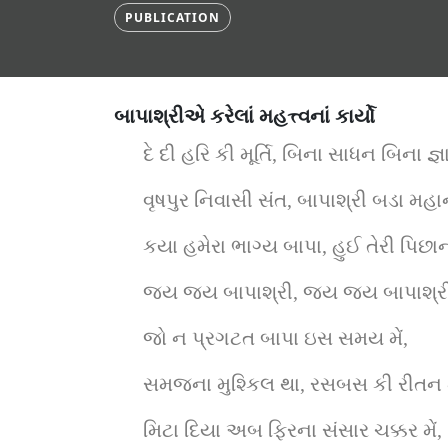
PUBLICATION
બાપાશ્રીએ કરેલાં મહત્ત્વનાં કાર્યો
દે દી હરિ કી મૂર્તિ, બિના સાધન બિના જ્ઞ
વૃષપુર નિવાસી સંત, બાપાશ્રી બડા મહા
કયા હમેરા ભાગ્ય બાપા, હુઈ તેરી પિછાન.
જય જય બાપાશ્રી, જય જય બાપાશ્ર
જો ન પ્રગટત બાપા ઇસ સમય મેં,
સમજના મુશ્કિલ થા, રસબસ કી રીતન મ
મિટા દિયા અબ ફિરના સંસાર ચક્કર મેં,