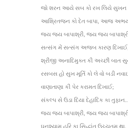
જો શરન આયે સબ કો રખ લિયે સુખન મ
આશ્રિતજન કો દેત બાપા, આજ અભયદા
જય જય બાપાશ્રી, જય જય બાપાશ્ર
સત્સંગ મેં સત્સંગ અજબ કારણ દિખાઈ
શ્રીજી અનાદિમુક્ત કી અચ્છી બાત સ
રસબસ હો સુખ મૂર્તિ કો લે વો બડી નવા
વાણાતાણા કી પેર કરામત દિખાઈ;
સંકલ્પ સે ઉડા દિયા દેહાદિક કા તુફાન..
જય જય બાપાશ્રી, જય જય બાપાશ્ર
ઘનશ્યામ હરિ કા સિદ્ધાંત ઉચ્ચતમ થા,