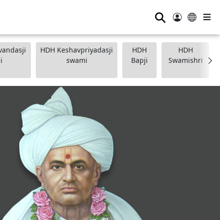
⚲
andasji
HDH Keshavpriyadasji
HDH
HDH
i
swami
Bapji
Swamishri