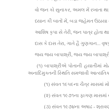
વો જન કો સુનાકર, અમલ મેં રખાતા થા
ધ્યાન કી બાતોં મેં, બડા જહેમત ઉઠાયા 
આશિષ કૃપા સે તેરી, જન પાત્ર હોતા થા
દાસ કે દાસ તેરા, ગાતે હૈ ગુણગાન... વૃષ
જય જય બાપાશ્રી, જય જય બાપાશ્ર
 (૧) બાપાશ્રીએ પોતાની હયાતીમાં મોટા મોટા છ યજ્ઞો કરી હજારો સંતો અને હરિભક્તોને ભગવાન સ્વામિનારાયણની સર્વોપરી નિષ્ઠા તથા 
અનાદિમુક્તની સ્થિતિ સમજાવી આત્યંતિક 
(૧) સંવત ૧૯૫૯ના ચૈત્ર માસમાં મોટ
(૨) સંવત ૧૯૭૧ના ફાગણ માસમાં વૃષ
(૩) સંવત ૧૯૭૪ના અષાઢ - શ્રાવણ 