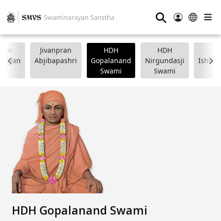
⚲
wan
Jivanpran
HDH
HDH
arayan
Abjibapashri
Gopalanand
Nirgundasji
Ishwar
Swami
Swami
HDH Gopalanand Swami