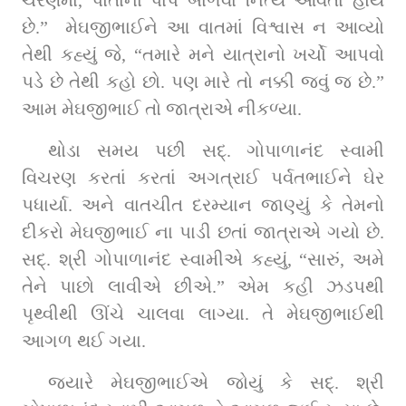
ચરણમાં, પોતાનાં પાપ બાળવા નિત્યે આવતાં હોય 
છે.”  મેઘજીભાઈને આ વાતમાં વિશ્વાસ ન આવ્યો 
તેથી કહ્યું જે, “તમારે મને યાત્રાનો ખર્ચો આપવો 
પડે છે તેથી કહો છો. પણ મારે તો નક્કી જવું જ છે.” 
આમ મેઘજીભાઈ તો જાત્રાએ નીકળ્યા.
થોડા સમય પછી સદ્‌. ગોપાળાનંદ સ્વામી 
વિચરણ કરતાં કરતાં અગત્રાઈ પર્વતભાઈને ઘેર 
પધાર્યા. અને વાતચીત દરમ્યાન જાણ્યું કે તેમનો 
દીકરો મેઘજીભાઈ ના પાડી છતાં જાત્રાએ ગયો છે. 
સદ્‌. શ્રી ગોપાળાનંદ સ્વામીએ કહ્યું, “સારું, અમે 
તેને પાછો લાવીએ છીએ.” એમ કહી ઝડપથી 
પૃથ્વીથી ઊંચે ચાલવા લાગ્યા. તે મેઘજીભાઈથી 
આગળ થઈ ગયા.
જ્યારે મેઘજીભાઈએ જોયું કે સદ્‌. શ્રી 