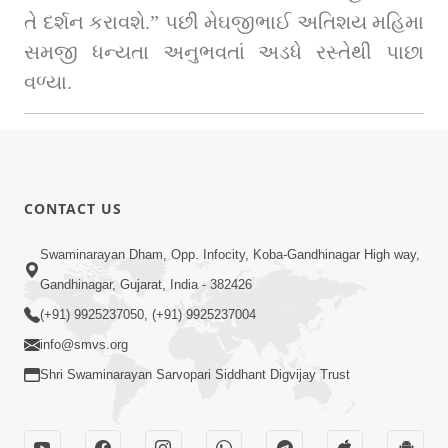
તે દર્શન કરાવશે.” પછી મેઘજીભાઈ અતિશય મહિમા 
સમજી ધન્યતા અનુભવતાં અડધે રસ્તેથી પાછા 
વળ્યા.
CONTACT US
Swaminarayan Dham, Opp. Infocity, Koba-Gandhinagar High way,
Gandhinagar, Gujarat, India - 382426
(+91) 9925237050, (+91) 9925237004
info@smvs.org
Shri Swaminarayan Sarvopari Siddhant Digvijay Trust