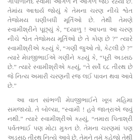
ગોપાળાનંદ સ્વામી આગળ ને આગળ જઈ રહ્યા છે. 
તેમાંય આશ્ચર્ય જોયું કે તેમના ચરણ નીચે શ્વેત 
તેજોમય ઘણીબધી મૂર્તિઓ છે. તેથી તેમણે 
સ્વામીશ્રીને પૂછ્યું કે, “દયાળુ ! આપના આ ચરણ 
નીચે શ્વેત તેજોમય મૂર્તિઓ છે તે કોણ છે ?” ત્યારે 
સ્વામીશ્રીએ કહ્યું કે, “ગણી જુઓ તો, કેટલી છે ?” 
ત્યારે મેઘજીભાઈએ ગણીને કહ્યું કે, “પૂરી અડસઠ 
છે.” ત્યારે સ્વામીશ્રીએ કહ્યું, “તે સર્વે ૬૮ તીરથ છે 
જે નિત્ય અમારી ચરણની રજ લઈ પાવન થવા આવે 
છે.”
આ વાત સાંભળી મેઘજીભાઈને ખૂબ મહિમા 
સમજાયો. તે બોલ્યા, “સ્વામી ! હવે જાત્રાએ જવું 
નથી.” ત્યારે સ્વામીશ્રીએ કહ્યું, “તમારા પિતાશ્રી 
પર્વતભાઈ પણ મોટા મુક્ત છે. તેમના ચરણમાં પણ 
અડસઠ તીરથ નિત્યે આવે છે. તેમને તમે કહેજો તેથી 