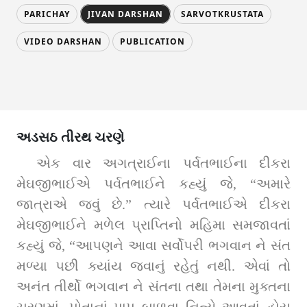
PARICHAY
JIVAN DARSHAN
SARVOTKRUSTATA
VIDEO DARSHAN
PUBLICATION
અડસઠ તીરથ ચરણે
એક વાર અગત્રાઈના પર્વતભાઈના દીકરા 
મેઘજીભાઈએ પર્વતભાઈને કહ્યું જે, “અમારે 
જાત્રાએ જવું છે.” ત્યારે પર્વતભાઈએ દીકરા 
મેઘજીભાઈને મળેલ પ્રાપ્તિનો મહિમા સમજાવતાં 
કહ્યું જે, “આપણને આવા સર્વોપરી ભગવાન ને સંત 
મળ્યા પછી ક્યાંય જવાનું રહેતું નથી. એવાં તો 
અનંત તીર્થો ભગવાન ને સંતના તથા તેમના મુક્તના 