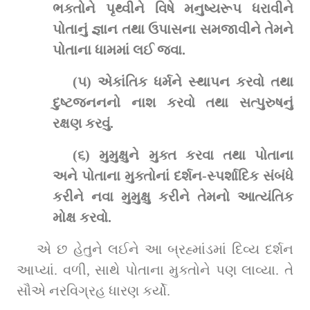
ભક્તોને પૃથ્વીને વિષે મનુષ્યરૂપ ધરાવીને 
પોતાનું જ્ઞાન તથા ઉપાસના સમજાવીને તેમને 
પોતાના ધામમાં લઈ જવા.
(૫) એકાંતિક ધર્મને સ્થાપન કરવો તથા 
દુષ્ટજનનનો નાશ કરવો તથા સત્પુરુષનું 
રક્ષણ કરવું.
(૬) મુમુક્ષુને મુક્ત કરવા તથા પોતાના 
અને પોતાના મુક્તોનાં દર્શન-સ્પર્શાદિક સંબંધે 
કરીને નવા મુમુક્ષુ કરીને તેમનો આત્યંતિક 
મોક્ષ કરવો. 
એ છ હેતુને લઈને આ બ્રહ્માંડમાં દિવ્ય દર્શન 
આપ્યાં. વળી, સાથે પોતાના મુક્તોને પણ લાવ્યા. તે 
સૌએ નરવિગ્રહ ધારણ કર્યો.