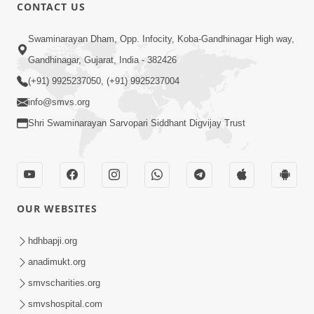
CONTACT US
Swaminarayan Dham, Opp. Infocity, Koba-Gandhinagar High way,
Gandhinagar, Gujarat, India - 382426
(+91) 9925237050, (+91) 9925237004
info@smvs.org
Shri Swaminarayan Sarvopari Siddhant Digvijay Trust
OUR WEBSITES
hdhbapji.org
anadimukt.org
smvscharities.org
smvshospital.com