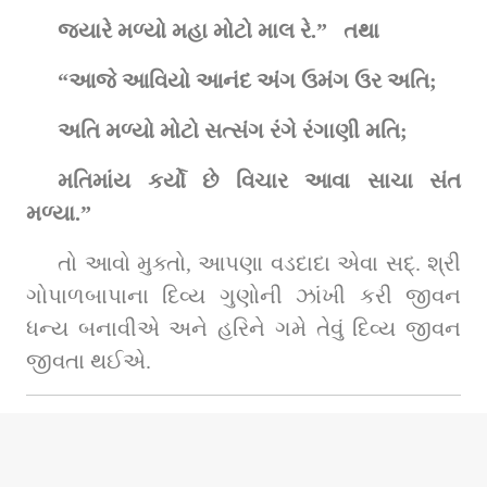
જ્યારે મળ્યો મહા મોટો માલ રે.”   તથા
“આજે આવિયો આનંદ અંગ ઉમંગ ઉર અતિ;
અતિ મળ્યો મોટો સત્સંગ રંગે રંગાણી મતિ;
મતિમાંય કર્યો છે વિચાર આવા સાચા સંત 
મળ્યા.”
તો આવો મુક્તો, આપણા વડદાદા એવા સદ્‌. શ્રી 
ગોપાળબાપાના દિવ્ય ગુણોની ઝાંખી કરી જીવન 
ધન્ય બનાવીએ અને હરિને ગમે તેવું દિવ્ય જીવન 
જીવતા થઈએ.