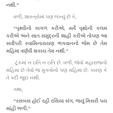
નથી.” 
વળી, શાસ્ત્રોમાં પણ લખ્યું છે કે, 
“પૃથ્વીનો કાગળ કરીએ, સર્વે વૃક્ષોની કલમ 
કરીએ અને સાત સમુદ્રની શાહી કરીએ તોપણ આ 
સર્વોપરી સ્વામિનારાયણ ભગવાનનો જેમ છે તેમ 
મહિમા વર્ણવી શકાય તેમ નથી.”
 ટૂંકમાં ન ઇતિ ન ઇતિ છે. વળી, જેવો મહારાજનો 
મહિમા છે તેવો જ મુક્તોનો પણ મહિમા છે. કારણ કે 
તે કદી જુદા નથી.
તથા,                     
“રસબસ હોઈ રહી રસિયા સંગ, જ્યું મિસરી પય 
માંહી ભળી.” 