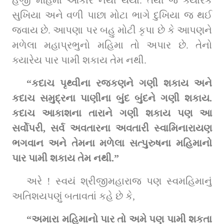
સુખિયા અને વળી પાછા મોટા ભાગે દુખિયા જ થઈ 
જવાય છે. આપણા પર બહુ મોટી કૃપા છે કે આપણને 
મળેલા મહાપ્રભુનો મહિમા તો અપાર છે. તેનો 
ક્યારેય પાર પામી શકાય તેમ નથી.
“કદાચ પૃથ્વીના રજકણને ગણી શકાય અને 
કદાચ સમુદ્રના પાણીના બુંદ બુંદને ગણી શકાય. 
કદાચ આકાશના તારાને ગણી શકાય પણ આ 
સર્વોપરી, સર્વ અવતારના અવતારી સ્વામિનારાયણ 
ભગવાન અને તેમના મળેલા સત્પુરુષના મહિમાનો 
પાર પામી શકાય તેમ નથી.” 
અરે ! સ્વયં શ્રીજીમહારાજ પણ સ્વમહિમાનું 
અતિશયપણું બતાવતાં કહે છે કે, 
“અમારા મહિમાનો પાર તો અમે પણ પામી શકતા 