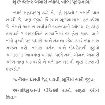
શું છે જરૂર અમારી ત્યાંય, બોલો પૂરણકામ.”
ત્યારે મહાપ્રભુ કહે કે, “હે મુક્તો ! તમારી વાત 
સાચી છે, પણ જીવો બિચારા મૂળમાયામાં ફસાયેલા 
છે. તેમને અમારા સર્વોપરી સ્વરૂપની ઓળખાણ કોણ 
કરાવશે ? સજાતિને સજાતિમાં જ હેત થાય. માટે 
તમો પૃથ્વી પર પધારો અને તેમના જેવા થઈ ત્યાં મારું 
ભજન કરો. તમારા વર્તન અને ઉપદેશથી જીવો 
અમારામાં આકર્ષણ પામશે. પછી તમો એમને અમારી 
ઓળખાણ પડાવજો ને વર્તમાન ધરાવી શુદ્ધ સત્સંગી 
કરજો.”
“વર્તમાન ધરાવી દેહ પડાવી, મૂર્તિમાં રાખી જીવ;
અનાદિમુક્તની પંક્તિમાં રાખો, સદ્ય કરીને 
શિવ.”