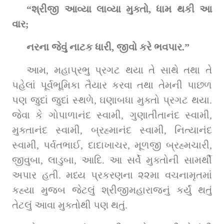
“શ્રીજી આવ્યા લાવ્યા મુક્તો, ધામ થકી આ 
વાર;
નરના જેવું નાટક ધારી, જીવો કરે ભવપાર.”
આમ, મહાપ્રભુ પ્રગટ થયા તે સાથે તથા તે 
પહેલાં પૂર્વભૂમિકા તૈયાર કરવા તથા તેમની પાછળ 
પણ જુદાં જુદાં સ્થળે, ઘણાબધા મુક્તો પ્રગટ થયા. 
જેવા કે ગોપાળાનંદ સ્વામી, ગુણાતીતાનંદ સ્વામી, 
મુક્તાનંદ સ્વામી, બ્રહ્માનંદ સ્વામી, નિત્યાનંદ 
સ્વામી, પર્વતભાઈ, દાદાખાચર, મૂળજી બ્રહ્મચારી, 
જીવુબા, લાડુબા, આદિ. આ સર્વે મુક્તોની સામર્થી 
અપાર હતી. મધ્ય પ્રકરણના ૨૨મા વચનામૃતમાં 
કહ્યા મુજબ જેટલું શ્રીજીમહારાજનું કર્યું થતું 
તેટલું આવા મુક્તોથી પણ થતું.