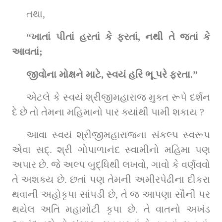
તથા,
“ખાતાં પીતાં હરતાં કે ફરતાં, નથી તે જતાં કે 
આવતાં;
જીવોના મોક્ષને માટે, સ્વયં હરિ ભૂ પરે ફરતા.”
એટલે કે સ્વયં શ્રીજીમહારાજ મુક્ત રૂપે દર્શન 
દે છે તો તેમના મહિમાનો પાર ક્યાંથી પામી શકાય ?
આવા સ્વયં શ્રીજીમહારાજના સંકલ્પ સ્વરૂપ 
એવા સદ્‌. શ્રી ગોપાળાનંદ સ્વામીનો મહિમા પણ 
અપાર છે. જે અલ્પ બુદ્ધિથી લખવો, ગાવો કે વર્ણવવો 
તે અશક્ય છે. છતાં પણ તેમની અમીરપેઢીના દીકરા 
થવાની અહોકૃપા સાંપડી છે, તે જ આપણા સૌની પર 
થયેલ અતિ મહામોટી કૃપા છે. તે વાતનો અખંડ 