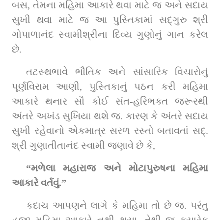
બસ, તેમના મહિમા આકારે થવા માટે જ અને સદાય 
સુખી થવા માટે જ આ પુસ્તિકામાં સદ્‌ગુરુ શ્રી 
ગોપાળાનંદ સ્વામીશ્રીના દિવ્ય ગુણોનું ગાન કરેલ 
છે.
તટસ્થભાવે ભૌતિક અને સાંસારિક વિચારોનું 
પૂર્ણવિરામ આણી, પુસ્તિકાનું પઠન કરી મહિમા 
આકારે થનાર સૌ કોઈ સંત-હરિભક્ત જરૂરથી 
અંતરે અખંડ સુખિયા થશે જ. કારણ કે અંતરે સદાય 
સુખી રહેવાનો એકમાત્ર સરળ રસ્તો બતાવતાં સદ્‌. 
શ્રી ગુણાતીતાનંદ સ્વામી જણાવે છે કે,
“મળેલા મહારાજ અને મોટાપુરુષના મહિમા 
આકારે વર્તવું.”
કદાચ આપણને લાગે કે મહિમા તો છે જ. પરંતુ 
હજી મહિમા આકારે નથી થયા. તેથી જ ક્યારેક 