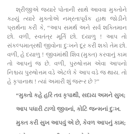
શ્રીજીએ જ્યારે પોતાની સાથે આવવા મુક્તોને 
કહ્યું ત્યારે મુક્તોએ નમ્રતાપૂર્વક હાથ જોડીને 
પ્રાર્થના કરી કે, “આપ સમર્થ અને સર્વ શક્તિમાન 
છો. વળી, સ્વતંત્ર મૂર્તિ છો. દયાળુ ! આપ તો 
સંકલ્પમાત્રથી જીવોના દુઃખને દૂર કરી શકો તેમ છો. 
વળી, હે દયાળુ ! જીવમાંથી શિવ (મુક્ત) કરવાનું કામ 
તો આપનું જ છે. વળી, પુરુષોત્તમ એવા આપનો 
નિશ્ચય પુરુષોત્તમ વડે એટલે કે આપ વડે જ થાય. તો 
હે કૃપાનાથ ! ત્યાં અમારી શું જરૂર છે ?”
“મુક્તો કહે હરિ તવ કૃપાથી, સદાય અમને સુખ;
આપ પધારી ટાળો જીવનાં, કોટિ જન્મનાં દુઃખ.
મુક્ત કરી સુખ આપવું એ છે, કેવળ આપનું કામ;