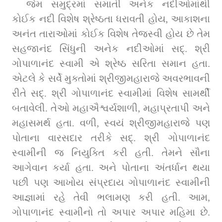
જેમ સમુદ્રમાં સમાતી અનેક નદીઓમાંથી 
કોઈક નદી વિશેષ શ્રેષ્ઠતા ધરાવતી હોય, આકાશના 
અનંત તારાઓમાં કોઈક વિશેષ તેજસ્વી હોય છે તેમ 
સહજાનંદ સિંધુની અનેક નદીઓમાં સદ્‌. શ્રી 
ગોપાળાનંદ સ્વામી એ શ્રેષ્ઠ સરિતા સમાન હતા. 
એટલે કે સર્વે મુક્તોમાં શ્રીજીમહારાજે અવરભાવની 
રીતે સદ્‌. શ્રી ગોપાળાનંદ સ્વામીમાં વિશેષ સામર્થી 
બતાવેલી. તેઓ મહાઐશ્વર્યશાળી, મહાપ્રતાપી અને 
મહાસમર્થ હતા. વળી, સ્વયં શ્રીજીમહારાજે પણ 
પોતાના વારસદાર તરીકે સદ્‌. શ્રી ગોપાળાનંદ 
સ્વામીની જ નિયુક્તિ કરી હતી. તેમને સૌના 
આગેવાન કર્યા હતા. અને પોતાના અંતર્ધાન થયા 
પછી પણ આખોય સંપ્રદાય ગોપાળાનંદ સ્વામીની 
આજ્ઞામાં રહે તેવી ભલામણ કરી હતી. આમ, 
ગોપાળાનંદ સ્વામીનો તો અપાર અપાર મહિમા છે. 