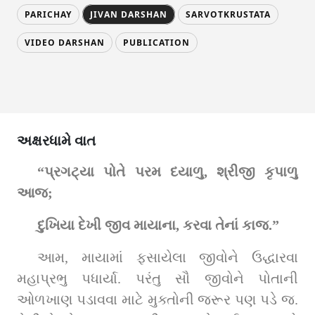
PARICHAY
JIVAN DARSHAN
SARVOTKRUSTATA
VIDEO DARSHAN
PUBLICATION
અક્ષરધામે વાત
“પ્રગટ્યા પોતે પરમ દયાળુ, શ્રીજી કૃપાળુ 
આજ;
દુખિયા દેખી જીવ માયાના, કરવા તેનાં કાજ.”
આમ, માયામાં ફસાયેલા જીવોને ઉદ્ધારવા 
મહાપ્રભુ પધાર્યા. પરંતુ સૌ જીવોને પોતાની 
ઓળખાણ પડાવવા માટે મુક્તોની જરૂર પણ પડે જ. 