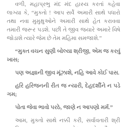
વળી, મહાપ્રભુ મંદ મંદ હાસ્ય કરતાં કહેવા 
લાગ્યા કે, “મુક્તો ! આપ સર્વે અમારી સાથે પધારો 
તથા નવા મુમુક્ષુઓને અમારી સાથે હેત કરાવવા 
તમારી જરૂર પડશે. પછી તે જીવ જ્યારે અમારે વિષે 
જોડાશે ત્યારે જેમ છે તેમ મહિમા સમજાશે.”
“મુક્ત વચન સુણી બોલ્યા શ્રીજી, એમ જ કરવું 
ખાસ;
પણ અજ્ઞાની જીવ મૂંઝાશે, નહિ આવે કોઈ પાસ.
હરિ હરિજનની રીત જ ન્યારી, દેહદર્શીને ન પડે 
ગમ;
પોતા જેવા ભાવો પરઠે, જાણે ન આપણો મર્મ.”
આમ, મુક્તો સાથે નક્કી કરી, સર્વાવતારી શ્રી 