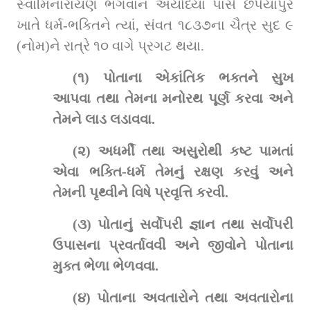
સ્વામિનારાયણ ભગવાન અયોધ્યા પાસે છપૈયાપુર 
ખાતે ધર્મ-ભક્તિને ત્યાં, સંવત ૧૮૩૭ના ચૈત્ર સુદ ૯ 
(નોમ)ને રાત્રે ૧૦ વાગે પ્રગટ થયા.
(૧) પોતાના એકાંતિક ભક્તને સુખ 
આપવા તથા તેમના મનોરથ પૂર્ણ કરવા અને 
તેમને લાડ લડાવવા.
(૨) અધર્મી તથા અસુરોથી કષ્ટ પામતાં 
એવા ભક્તિ-ધર્મ તેમનું રક્ષણ કરવું અને 
તેમની પૃથ્વીને વિષે પ્રવૃત્તિ કરવી.
(૩) પોતાનું સર્વોપરી જ્ઞાન તથા સર્વોપરી 
ઉપાસના પ્રવર્તાવવી અને જીવોને પોતાના 
મુક્ત ભેળા ભેળવવા.
(૪) પોતાના અવતારોને તથા અવતારોના 