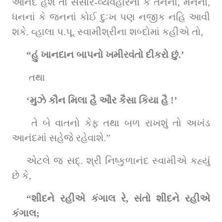
આનંદ હશે તો સંસાર-વ્યવહારનાં કે તનનાં, મનનાં, 
ધનનાં કે જનનાં કોઈ દુઃખ પણ નજીક નહિ આવી 
શકે. વ્હાલા પ.પૂ. સ્વામીશ્રીના શબ્દોમાં કહીએ તો,
“હું ખાનદાન બાપનો ખમીરવંતો દીકરો છું.’
 તથા 
‘મુઝે કૌન મિલા હૈ ઔર કૈસા કિયા હૈ !’
 તે બે વાતનો કેફ તથા બળ રાખશું તો અખંડ 
આનંદમાં સહેજે રહેવાશે.”
એટલે જ સદ્‌. શ્રી નિષ્કુળાનંદ સ્વામીએ કહ્યું 
છે કે,
“શીદને રહીએ કંગાલ રે, સંતો શીદને રહીએ 
કંગાલ;