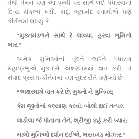
તેથી તેમને પણ આ પૃથ્વી પર સાથે લઈ પધારવાનો 
દિવ્ય સંકલ્પ કર્યો. સદ્‌. ભૂમાનંદ સ્વામીએ પણ 
કીર્તનમાં લખ્યું કે,
“મુક્તમંડળને સાથે રે લાવ્યા, હરવા ભૂમિનો 
ભાર.”
અનેક મુનિઓનાં વૃંદને લઈને પધારવા 
મહાપ્રભુએ મુક્તોને અક્ષરધામમાં વાત કરી. તે 
સંવાદ પ્રસંગ-કીર્તનમાં પણ સુંદર રીતે વર્ણવ્યો છે :
“અક્ષરધામે વાત કરે છે, મુક્તો ને મુનિવર;
કેમ જીવોનાં કલ્યાણ કરવાં, બોલો થઈ તત્પર.
લાડીલા જે પોતાના તેને, શ્રીજી કહે કરી પ્યાર;
ચાલો મુનિઓ દર્શન દઈએ, ભરતખંડ મોઝાર.”