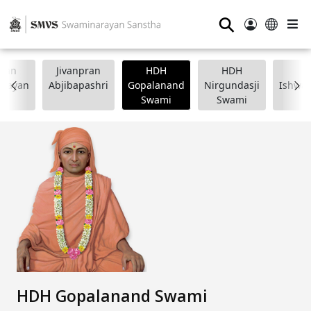
⚲
wan
Jivanpran
HDH
HDH
arayan
Abjibapashri
Gopalanand
Nirgundasji
Ishwar
Swami
Swami
HDH Gopalanand Swami