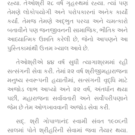
રહ્યા. તેઓશ્રી ૨૮ વર્ષ ગૃહસ્થમાં રહ્યા. ત્યાં પણ 
તેમણે લોકોપયોગી અને પરોપકારનાં અનેક કાર્યો 
કર્યાં. તેમજ તેમણે અદ્‌ભુત પરચા અને ચમત્કારો 
બતાવીને પણ જનજીવનની સામાજિક, ભૌતિક અને 
આધ્યાત્મિક ઉન્નતિ કરેલી છે, જેનો આપણને આ 
પુસ્તિકામાંથી ઉત્તમ ખ્યાલ આવે છે.
તેઓશ્રીએ ૪૪ વર્ષ સુધી ત્યાગાશ્રમમાં રહી 
સત્સંગની સેવા કરી. તેમાં ૨૨ વર્ષ શ્રીજીમહારાજના 
મનુષ્ય સ્વરૂપની હયાતીમાં, સત્સંગની વૃદ્ધિ માટે 
અજોડ લાભ આપ્યો અને ૨૨ વર્ષ, અંતર્ધાન થયા 
પછી, મહારાજના સર્વાવતારી અને સર્વોપરીપણાને 
જેમ છે તેમ ઓળખાવવાની અજોડ સેવા કરી.
સદ્‌. શ્રી ગોપાળાનંદ સ્વામી સંવત ૧૯૦૬ની 
સાલમાં પોતે શ્રીહરિની સેવામાં જવા તૈયાર થયા. 