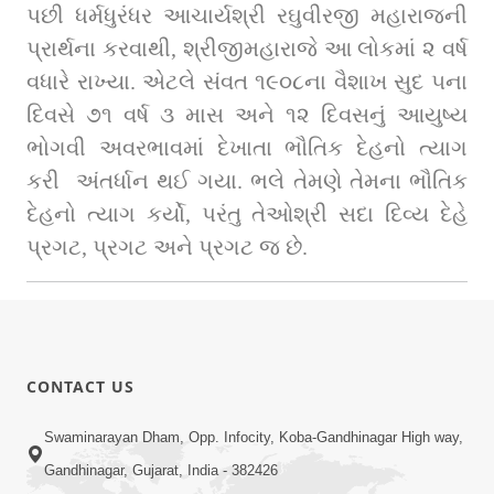
પછી ધર્મધુરંધર આચાર્યશ્રી રઘુવીરજી મહારાજની 
પ્રાર્થના કરવાથી, શ્રીજીમહારાજે આ લોકમાં ૨ વર્ષ 
વધારે રાખ્યા. એટલે સંવત ૧૯૦૮ના વૈશાખ સુદ ૫ના 
દિવસે ૭૧ વર્ષ ૩ માસ અને ૧૨ દિવસનું આયુષ્ય 
ભોગવી અવરભાવમાં દેખાતા ભૌતિક દેહનો ત્યાગ 
કરી  અંતર્ધાન થઈ ગયા. ભલે તેમણે તેમના ભૌતિક 
દેહનો ત્યાગ કર્યો, પરંતુ તેઓશ્રી સદા દિવ્ય દેહે 
પ્રગટ, પ્રગટ અને પ્રગટ જ છે.
CONTACT US
Swaminarayan Dham, Opp. Infocity, Koba-Gandhinagar High way,
Gandhinagar, Gujarat, India - 382426