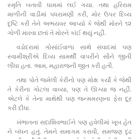
સ્મૃતિ બતાવી ધામમાં લઈ ગયા. તથા હરિરામ 
માળીની વાડીમાં પધરામણી કરી, મોર ઉપર દિવ્ય 
દૃષ્ટિ કરી તેને અભયવર આપ્યો કે જેથી મોરને ૧૨ 
ગોળી મારવા છતાં તે મોરને કાંઈ થયું નહીં.
વડોદરામાં ગોસાંઈવાળા સાથે સંવાદમાં પણ 
સ્વામીશ્રીએ દિવ્ય સામર્થી વાપરીને સૌને જીતી 
લીધા હતા. આમ, મહારાજની જીત કરી હતી.
તથા પોતે જમેલી કેરીનો પણ મોક્ષ કર્યો કે જેથી 
તે કેરીના ગોટલા વાવ્યા, પણ તે ઊગ્યા જ નહીં. 
એટલે કે તેના માથેથી પણ જન્મમરણના ફેરા દૂર 
કરી દીધા.
ખંભાતના સદાશિવભાઈને પણ હવેલીમાં ખૂબ હેત 
ને બંધન હતું. તેમને સમાગમ કરાવી, સમજણ દૃઢ 