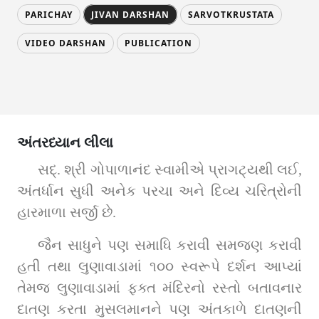
PARICHAY
JIVAN DARSHAN
SARVOTKRUSTATA
VIDEO DARSHAN
PUBLICATION
અંતરધ્યાન લીલા
સદ્‌. શ્રી ગોપાળાનંદ સ્વામીએ પ્રાગટ્યથી લઈ, 
અંતર્ધાન સુધી અનેક પરચા અને દિવ્ય ચરિત્રોની 
હારમાળા સર્જી છે.
જૈન સાધુને પણ સમાધિ કરાવી સમજણ કરાવી 
હતી તથા લુણાવાડામાં ૧૦૦ સ્વરૂપે દર્શન આપ્યાં 
તેમજ લુણાવાડામાં ફક્ત મંદિરનો રસ્તો બતાવનાર 
દાતણ કરતા મુસલમાનને પણ અંતકાળે દાતણની 