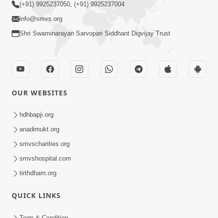
(+91) 9925237050, (+91) 9925237004
info@smvs.org
Shri Swaminarayan Sarvopari Siddhant Digvijay Trust
OUR WEBSITES
hdhbapji.org
anadimukt.org
smvscharities.org
smvshospital.com
tirthdham.org
QUICK LINKS
Term & Condition