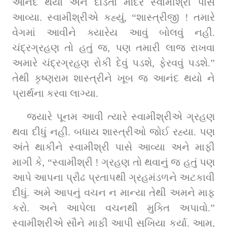
આનંદ થયો અને દોડતા મંદિરે સ્વામીશ્રી પાસે 
આવ્યા. સ્વામીશ્રીએ કહ્યું, “શાસ્ત્રીજી ! તમારે 
વેગમાં આવીને ક્યારેય આવું બોલવું નહીં. 
ચંદ્રગ્રહણ તો હતું જ, પણ તમારી લાજ રાખવા 
અમારે ચંદ્રગ્રહણ રોકી દેવું પડશે, ફેરવવું પડશે.” 
તેથી કૃષ્ણરામ શાસ્ત્રીને ખૂબ જ આનંદ થયો ને 
પ્રાર્થના કરવા લાગ્યા.
જ્યારે પૂનમ આવી ત્યારે સ્વામીશ્રીએ ગ્રહણ 
થવા દીધું નહીં. બધાય શાસ્ત્રીઓ જોઈ રહ્યા. પણ 
અંતે થાકીને સ્વામીશ્રી પાસે આવ્યા અને માફી 
માગી કે, “સ્વામીશ્રી ! ગ્રહણ તો થવાનું જ હતું પણ 
આપે આપના પ્રૌઢ પ્રતાપથી ગ્રહમંડળને અટકાવી 
દીધું. અમે આપનું વચન ન માન્યા તેથી અમને માફ 
કરો. અને આપેલા વચનથી મુક્તિ અપાવો.” 
સ્વામીશ્રીએ સૌને માફી આપી સુખિયા કર્યા. આમ, 