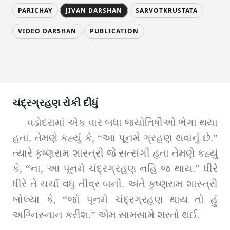
PARICHAY
JIVAN DARSHAN
SARVOTKRUSTATA
VIDEO DARSHAN
PUBLICATION
ચંદ્રગ્રહણ રોકી દીધું
વડોદરામાં એક વાર બધા જ્યોતિષીઓ ભેગા થયા 
હતા. તેમણે કહ્યું કે, “આ પૂનમે ગ્રહણ થવાનું છે.” 
ત્યારે કૃષ્ણરામ શાસ્ત્રી જે સત્સંગી હતા તેમણે કહ્યું 
કે, “ના, આ પૂનમે ચંદ્રગ્રહણ નહિ જ થાય.” ધીરે 
ધીરે તે ચર્ચા વધુ તીવ્ર બની. અંતે કૃષ્ણરામ શાસ્ત્રી 
બોલ્યા કે, “જો પૂનમે ચંદ્રગ્રહણ થાય તો હું 
અગ્નિસ્નાન કરીશ.” એમ સામસામે શરતો થઈ. 