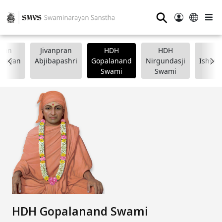
⚲
wan
Jivanpran
HDH
HDH
arayan
Abjibapashri
Gopalanand
Nirgundasji
Ishwar
Swami
Swami
HDH Gopalanand Swami