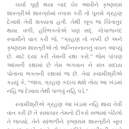
ચર્ચા પૂર્ણ થયા બાદ ઘેર આવીને કૃષ્ણરામ 
શાસ્ત્રીએ શાસ્ત્રોમાં તપાસ કરી તો પૂનમે ગ્રહણ 
દેખાશે તેવી શક્યતા હતી. તેથી ખૂબ જ ચિંતાતુર 
થયા. વળી, હરિભક્તોએ પણ સદ્‌. ગોપાળાનંદ 
સ્વામીને વાત કરી જે, “ગ્રહણ તો નક્કી છે અને 
કૃષ્ણરામ શાસ્ત્રીએ તો અગ્નિસ્નાનનું વચન આપ્યું 
છે. માટે દયા કરી તેમની રક્ષા કરો.” જેમ પાંપણ 
આંખની રક્ષામાં છે તેમ ભગવાન ને સંત સદાય 
પોતાના ભક્તની રક્ષામાં જ છે. તેવા સ્વામીશ્રીએ 
કહ્યું કે, “જાવ, ગ્રહણ કદાચ થશે તોય આ ખંડમાં 
નહિ જ દેખાય તેથી પાળવું નહિ પડે.”
સ્વામીશ્રીએ ગ્રહણ આ ખંડમાં નહિ થાય તેવી 
વાત કરી છે તે સમાચાર તેમનો દીકરો સભામાં બેઠેલો 
તે લાવ્યો. તેને સાંભળીને કૃષ્ણરામ શાસ્ત્રીને ખૂબ 