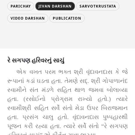
PARICHAY
JIVAN DARSHAN
SARVOTKRUSTATA
VIDEO DARSHAN
PUBLICATION
રે સગપણ હરિવરનું સાચું
એક વખત પરમ ભક્ત શ્રી વૃંદાવનદાસ કે જે 
રૂપાનાં કડાં ઘડતા હતા. તેમણે સદ્‌. શ્રી ગોપાળાનંદ 
સ્વામીને સંત મંડળે સહિત થાળ જમવા બોલાવ્યા 
હતા. (રસોઈનો પ્રોગ્રામ રાખ્યો હતો.) ત્યારે 
સ્વામીશ્રી સહિત સર્વે સંતો મેડા ઉપર બિરાજમાન 
હતા. પ્રસંગ ચાલુ હતો. વૃંદાવનદાસ પુષ્પહારથી 
પૂજન કરી રહ્યા હતા. ત્યારે સર્વે સંતો “રે સગપણ 