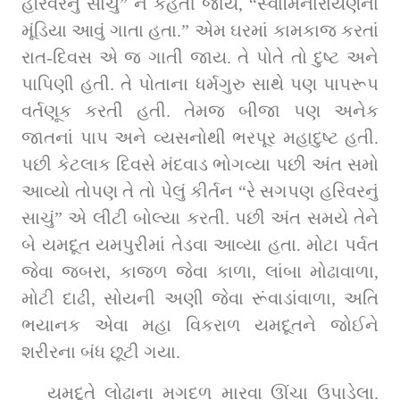
હરિવરનું સાચું” ને કહેતી જાય, “સ્વામિનારાયણના 
મૂંડિયા આવું ગાતા હતા.” એમ ઘરમાં કામકાજ કરતાં 
રાત-દિવસ એ જ ગાતી જાય. તે પોતે તો દુષ્ટ અને 
પાપિણી હતી. તે પોતાના ધર્મગુરુ સાથે પણ પાપરૂપ 
વર્તણૂક કરતી હતી. તેમજ બીજા પણ અનેક 
જાતનાં પાપ અને વ્યસનોથી ભરપૂર મહાદુષ્ટ હતી. 
પછી કેટલાક દિવસે મંદવાડ ભોગવ્યા પછી અંત સમો 
આવ્યો તોપણ તે તો પેલું કીર્તન “રે સગપણ હરિવરનું 
સાચું” એ લીટી બોલ્યા કરતી. પછી અંત સમયે તેને 
બે યમદૂત યમપુરીમાં તેડવા આવ્યા હતા. મોટા પર્વત 
જેવા જબરા, કાજળ જેવા કાળા, લાંબા મોઢાવાળા, 
મોટી દાઢી, સોયની અણી જેવા રૂંવાડાંવાળા, અતિ 
ભયાનક એવા મહા વિકરાળ યમદૂતને જોઈને 
શરીરના બંધ છૂટી ગયા.
યમદૂતે લોઢાના મગદળ મારવા ઊંચા ઉપાડેલા. 