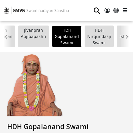
⚲
wan
Jivanpran
HDH
HDH
arayan
Abjibapashri
Gopalanand
Nirgundasji
Ishwar
Swami
Swami
HDH Gopalanand Swami