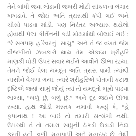
તેને બાંધી જવા લોઢાની જબરી મોટી સાંકળના લંગાર 
ખખડાવે. તે જોઈ અતિ ત્રાસથી કંપી ગઈ અને 
ચીસો પાડવા માંડી. પણ નિરંતર અભ્યાસ થયેલો 
હોવાથી પેલા કીર્તનની કડી મોઢામાંથી બોલાઈ ગઈ : 
“રે સગપણ હરિવરનું  સાચું” અને તે જ વખતે જેમ 
વીજળીનો ઝબકારો થાય તેમ એકદમ શ્રીહરિ 
માણકી ઘોડી ઉપર સવાર થઈને આવીને ઊભા રહ્યા. 
તેમને જોઈ પેલા યમદૂત અતિ ત્રાસ પામી ત્યાંથી 
નાસીને વેગળા ગયા. ત્યારે શ્રીહરિએ પોતાની કટાક્ષ 
દૃષ્ટિએ જ્યાં સામું જોયું ત્યાં તો યમદૂતો બૂમો પાડવા 
લાગ્યા, “બળું છું, બળું છું.” અને દૂર જઈને ઊભા 
રહ્યા. હાથ જોડી મસ્તક નમાવી કહ્યું કે, “હે 
કૃપાનાથ ! આ બાઈ તો તમારી સત્સંગી નથી. 
ઉપરથી તે તો તમારા સાધુની ઠેકડી ઉડાડી નિંદા 
કરતી હતી. વળી, મહાપાપી અને મહાદુષ્ટ છે. તેથી 