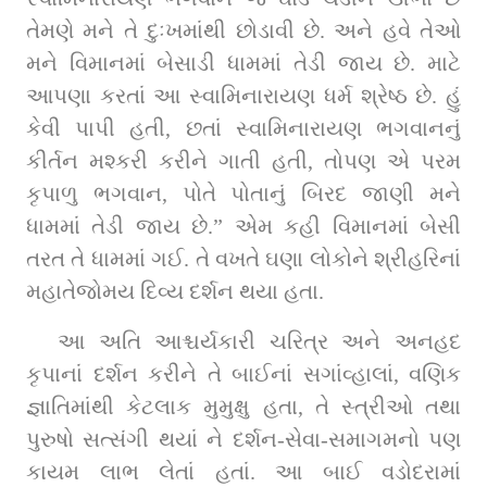
તેમણે મને તે દુઃખમાંથી છોડાવી છે. અને હવે તેઓ 
મને વિમાનમાં બેસાડી ધામમાં તેડી જાય છે. માટે 
આપણા કરતાં આ સ્વામિનારાયણ ધર્મ શ્રેષ્ઠ છે. હું 
કેવી પાપી હતી, છતાં સ્વામિનારાયણ ભગવાનનું 
કીર્તન મશ્કરી કરીને ગાતી હતી, તોપણ એ પરમ 
કૃપાળુ ભગવાન, પોતે પોતાનું બિરદ જાણી મને 
ધામમાં તેડી જાય છે.” એમ કહી વિમાનમાં બેસી 
તરત તે ધામમાં ગઈ. તે વખતે ઘણા લોકોને શ્રીહરિનાં 
મહાતેજોમય દિવ્ય દર્શન થયા હતા.
આ અતિ આશ્ચર્યકારી ચરિત્ર અને અનહદ 
કૃપાનાં દર્શન કરીને તે બાઈનાં સગાંવ્હાલાં, વણિક 
જ્ઞાતિમાંથી કેટલાક મુમુક્ષુ હતા, તે સ્ત્રીઓ તથા 
પુરુષો સત્સંગી થયાં ને દર્શન-સેવા-સમાગમનો પણ 
કાયમ લાભ લેતાં હતાં. આ બાઈ વડોદરામાં 