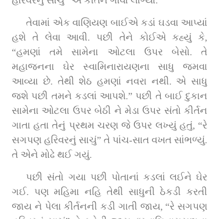
હરિવરનું સાચું” એ કીર્તન ગાવા લાગ્યા.
તેવામાં એક વાણિયણ બાઈએ કડાં ઘડવા આપ્યાં 
હશે તે લેવા આવી. પછી તેને કોઈએ કહ્યું કે, 
“હમણાં તમે સામેના ઓટલા ઉપર બેસો. તે 
મહાજનના ઘેર સ્વામિનારાયણના સાધુ જમવા 
આવ્યા છે. તેથી શેઠ હમણાં નવરા નથી. એ સાધુ 
જશે પછી તમને કડલાં આપશે.” પછી તે બાઈ દુકાન 
સામેના ઓટલા ઉપર બેઠી ને મેડા ઉપર સંતો કીર્તન 
ગાતા હતા તેનું પ્રથમ ચરણ જે ઉપર લખ્યું હતું, “રે 
સગપણ હરિવરનું સાચું” તે પાંચ-સાત વખત સાંભળ્યું. 
તે એને મોઢે થઈ ગયું.
પછી સંતો ગયા પછી પોતાનાં કડલાં લઈને ઘેર 
ગઈ. પણ મહિમા નહિ તેથી સાધુની ઠેકડી કરતી 
જાય ને પેલા કીર્તનની કડી ગાતી જાય, “રે સગપણ 