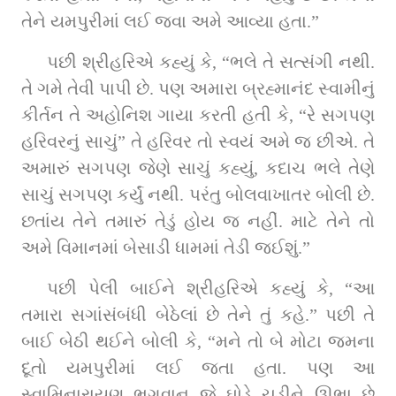
તેને યમપુરીમાં લઈ જવા અમે આવ્યા હતા.”
પછી શ્રીહરિએ કહ્યું કે, “ભલે તે સત્સંગી નથી. 
તે ગમે તેવી પાપી છે. પણ અમારા બ્રહ્માનંદ સ્વામીનું 
કીર્તન તે અહોનિશ ગાયા કરતી હતી કે, “રે સગપણ 
હરિવરનું સાચું” તે હરિવર તો સ્વયં અમે જ છીએ. તે 
અમારું સગપણ જેણે સાચું કહ્યું, કદાચ ભલે તેણે 
સાચું સગપણ કર્યું નથી. પરંતુ બોલવાખાતર બોલી છે. 
છતાંય તેને તમારું તેડું હોય જ નહીં. માટે તેને તો 
અમે વિમાનમાં બેસાડી ધામમાં તેડી જઈશું.”
પછી પેલી બાઈને શ્રીહરિએ કહ્યું કે, “આ 
તમારા સગાંસંબંધી બેઠેલાં છે તેને તું કહે.” પછી તે 
બાઈ બેઠી થઈને બોલી કે, “મને તો બે મોટા જમના 
દૂતો યમપુરીમાં લઈ જતા હતા. પણ આ 
સ્વામિનારાયણ ભગવાન જે ઘોડે ચડીને ઊભા છે 