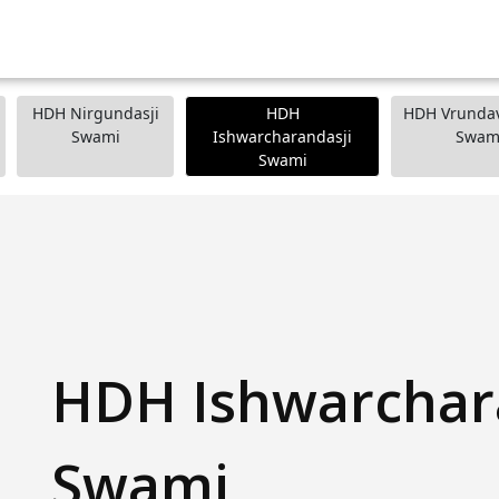
HDH Nirgundasji
HDH
HDH Vrundav
Swami
Ishwarcharandasji
Swam
Swami
HDH Ishwarchar
Swami