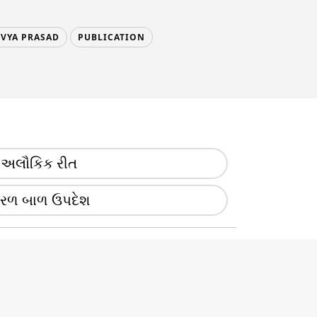
IVYA PRASAD
PUBLICATION
અલૌકિક રીત
રળ બાળ ઉપદેશ