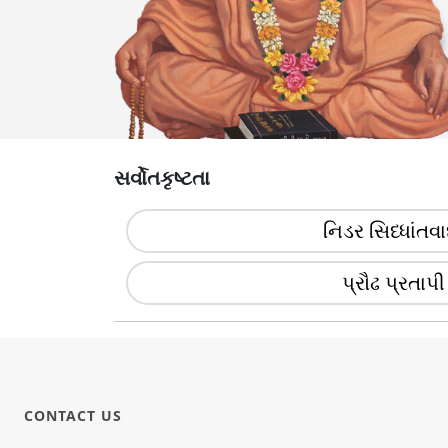
સર્વોતકૃષ્ટતા
નિડર સિધ્ધાંતવા
પ્રૌઢ પ્રતાપી
CONTACT US