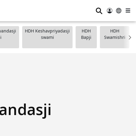
⚲
andasji
HDH Keshavpriyadasji
HDH
HDH
i
swami
Bapji
Swamishri
andasji