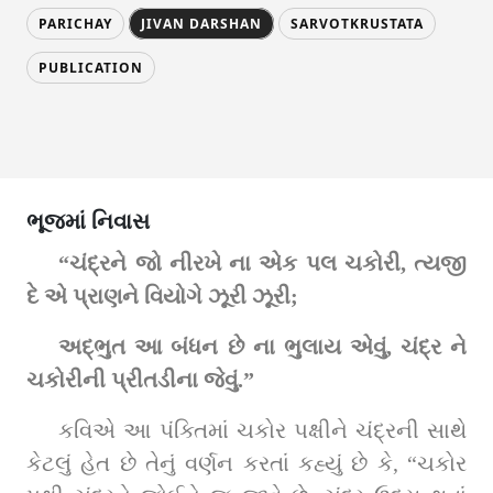
PARICHAY
JIVAN DARSHAN
SARVOTKRUSTATA
PUBLICATION
ભૂજમાં નિવાસ
“ચંદ્રને જો નીરખે ના એક પલ ચકોરી, ત્યજી 
દે એ પ્રાણને વિયોગે ઝૂરી ઝૂરી;
અદ્‌ભુત આ બંધન છે ના ભુલાય એવું, ચંદ્ર ને 
ચકોરીની પ્રીતડીના જેવું.”
કવિએ આ પંક્તિમાં ચકોર પક્ષીને ચંદ્રની સાથે 
કેટલું હેત છે તેનું વર્ણન કરતાં કહ્યું છે કે, “ચકોર 