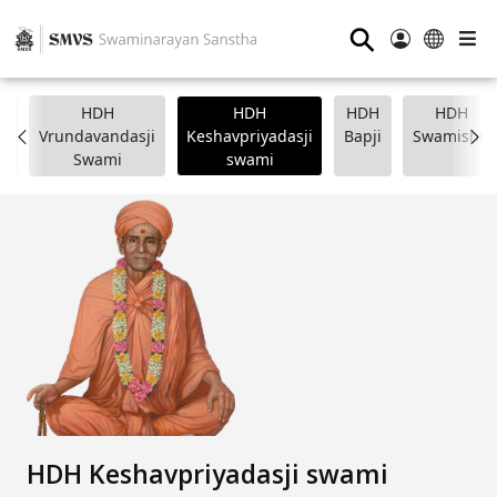
⚲
HDH
HDH
HDH
HDH
i
Vrundavandasji
Keshavpriyadasji
Bapji
Swamishri
Swami
swami
HDH Keshavpriyadasji swami