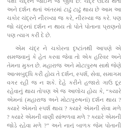
પક્ષી ચંદ્રને જોઈને જ જીવે છે. ચંદ્ર ઉદય થતાં 
અને દર્શન થતાં અંતરમાં ટાઢું ટાઢું થાય છે આમ આ 
ચકોર ચંદ્રને નીરખ્યા જ કરે, નીરખ્યા જ કરે. પણ 
જો ચંદ્રનાં દર્શન ન થાય તો પોતે પોતાના પ્રાણનો 
પણ ત્યાગ કરી દે છે.
એમ ચંદ્ર ને ચકોરના દૃષ્ટાંતથી આપણે એ 
સમજવાનું કે હેત કરવા જેવા તો એક હરિવર અને 
તેમના મુક્ત છે. મહારાજ અને મોટાપુરુષ સાથે જેણે 
આત્મબુદ્ધિ કરી હોય તે દર્શન, સ્પર્શ, સેવા, સમાગમ 
વગર રહી જ ન શકે. દેહે કરીને હજારો ગાઉ દૂર 
રહેવાનું થાય તોપણ એ જ આલોચ હોય કે, “ક્યારે 
એમનાં (મહારાજ અને મોટાપુરુષનાં) દર્શન થાય ? 
ક્યારે એમનો સ્પર્શ થાય ? ક્યારે એમની સેવા મળે 
? ક્યારે એમની વાણી સાંભળવા મળે ? ક્યારે એમની 
જોડે રહેવા મળે ?” અને નાનું બાળક જેમ પોતાની 