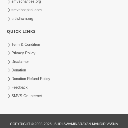
smvscharities.org
smvshospital.com
tirthdham.org
QUICK LINKS
Term & Condition
Privacy Policy
Disclaimer
Donation
Donation Refund Policy
Feedback
SMVS On Internet
COPYRIGHT © 2008-2026 , SHRI SWAMINARAYAN MANDIR VASNA