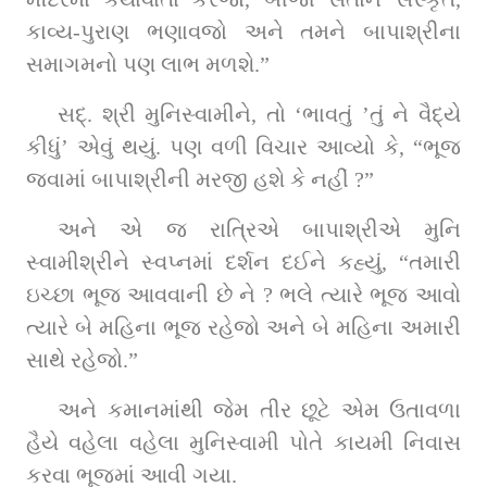
કાવ્ય-પુરાણ ભણાવજો અને તમને બાપાશ્રીના 
સમાગમનો પણ લાભ મળશે.”
સદ્‌. શ્રી મુનિસ્વામીને, તો ‘ભાવતું ’તું ને વૈદ્યે 
કીધું’ એવું થયું. પણ વળી વિચાર આવ્યો કે, “ભૂજ 
જવામાં બાપાશ્રીની મરજી હશે કે નહીં ?”
અને એ જ રાત્રિએ બાપાશ્રીએ મુનિ 
સ્વામીશ્રીને સ્વપ્નમાં દર્શન દઈને કહ્યું, “તમારી 
ઇચ્છા ભૂજ આવવાની છે ને ? ભલે ત્યારે ભૂજ આવો 
ત્યારે બે મહિના ભૂજ રહેજો અને બે મહિના અમારી 
સાથે રહેજો.”
અને કમાનમાંથી જેમ તીર છૂટે એમ ઉતાવળા 
હૈયે વહેલા વહેલા મુનિસ્વામી પોતે કાયમી નિવાસ 
કરવા ભૂજમાં આવી ગયા.