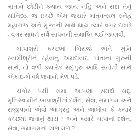
માતાને છોડીને ક્યાંય જાય નહિ અને સદા તેનું 
સાંનિધ્ય જ ઇચ્છે એમ જ્યારે માતૃવત્સલ સ્નેહ 
મહારાજ અને મુક્તની સાથે થાય ત્યારે વગર દાખડે 
- વગર સાધને સર્વે સાધનની સમાપ્તિ થઈ જાણવી.
બાપાશ્રી કચ્છમાં બિરાજે અને મુનિ 
સ્વામીશ્રીને રહેવાનું અમદાવાદ. પોતાના ગુરુની 
સાથે; તો વળી ક્યારેક સદ્‌ગુરુ આદિ સંતોની સાથે 
એકાદ-બે વર્ષે જવાનો મેળ પડે.
ચકોર પક્ષી સમા આપણા સમર્થ સદ્‌. 
મુનિસ્વામીને બાપાશ્રીનાં દર્શન, સેવા, સમાગમ અને 
રાજીપાનો એવો આગ્રહ અને આલોચ કે ક્યારે 
કચ્છમાં જવાનું થાય ? અને ક્યારે બાપાનાં દર્શન, 
સેવા, સમાગમનો લાભ મળે ?