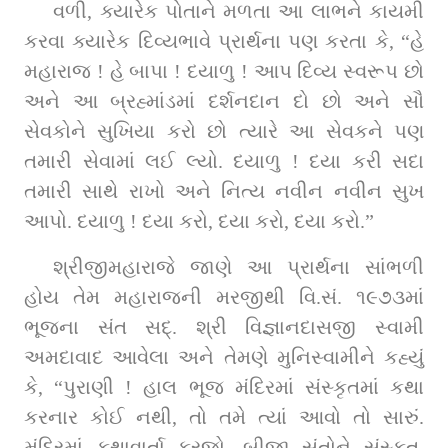
વળી, ક્યારેક પોતાને મળતા આ લાભને કાયમી 
કરવા ક્યારેક દિવ્યભાવે પ્રાર્થના પણ કરતા કે, “હે 
મહારાજ ! હે બાપા ! દયાળુ ! આપ દિવ્ય સ્વરૂપ છો 
અને આ બ્રહ્માંડમાં દર્શનદાન દો છો અને સૌ 
સેવકોને સુખિયા કરો છો ત્યારે આ સેવકને પણ 
તમારી સેવામાં લઈ લ્યો. દયાળુ ! દયા કરી સદા 
તમારી સાથે રાખો અને નિત્ય નવીન નવીન સુખ 
આપો. દયાળુ ! દયા કરો, દયા કરો, દયા કરો.”
શ્રીજીમહારાજે જાણે આ પ્રાર્થના સાંભળી 
હોય તેમ મહારાજની મરજીથી વિ.સં. ૧૯૭૩માં 
ભૂજના સંત સદ્‌. શ્રી વિજ્ઞાનદાસજી સ્વામી 
અમદાવાદ આવેલા અને તેમણે મુનિસ્વામીને કહ્યું 
કે, “પુરાણી ! હાલ ભૂજ મંદિરમાં સંસ્કૃતમાં કથા 
કરનાર કોઈ નથી, તો તમે ત્યાં આવો તો સારું. 
મંદિરમાં કથાવાર્તા કરજો, બીજા સંતોને સંસ્કૃત, 