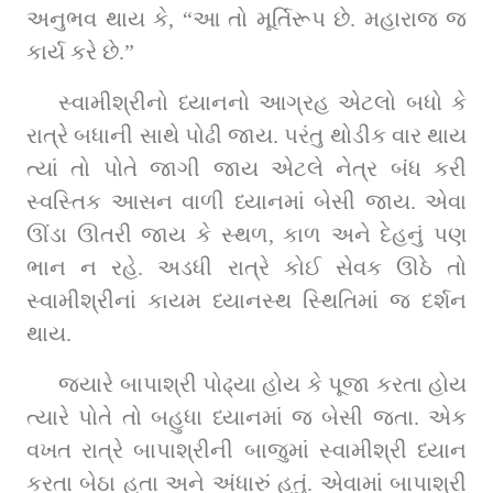
અનુભવ થાય કે, “આ તો મૂર્તિરૂપ છે. મહારાજ જ 
કાર્ય કરે છે.”
સ્વામીશ્રીનો ધ્યાનનો આગ્રહ એટલો બધો કે 
રાત્રે બધાની સાથે પોઢી જાય. પરંતુ થોડીક વાર થાય 
ત્યાં તો પોતે જાગી જાય એટલે નેત્ર બંધ કરી 
સ્વસ્તિક આસન વાળી ધ્યાનમાં બેસી જાય. એવા 
ઊંડા ઊતરી જાય કે સ્થળ, કાળ અને દેહનું પણ 
ભાન ન રહે. અડધી રાત્રે કોઈ સેવક ઊઠે તો 
સ્વામીશ્રીનાં કાયમ ધ્યાનસ્થ સ્થિતિમાં જ દર્શન 
થાય.
જ્યારે બાપાશ્રી પોઢ્યા હોય કે પૂજા કરતા હોય 
ત્યારે પોતે તો બહુધા ધ્યાનમાં જ બેસી જતા. એક 
વખત રાત્રે બાપાશ્રીની બાજુમાં સ્વામીશ્રી ધ્યાન 
કરતા બેઠા હતા અને અંધારું હતું. એવામાં બાપાશ્રી 