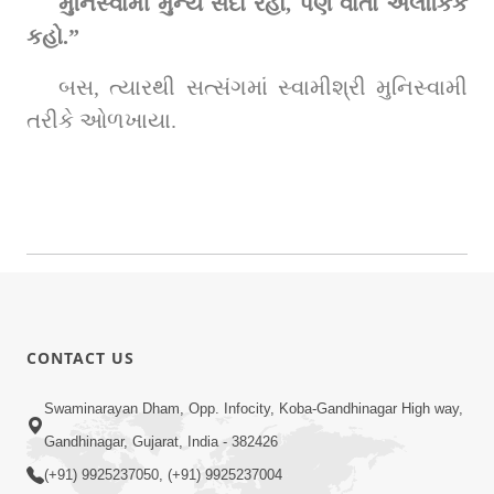
મુનિસ્વામી મુન્ય સદા રહો, પણ વાતો અલૌકિક 
કહો.”
બસ, ત્યારથી સત્સંગમાં સ્વામીશ્રી મુનિસ્વામી 
તરીકે ઓળખાયા.
CONTACT US
Swaminarayan Dham, Opp. Infocity, Koba-Gandhinagar High way,
Gandhinagar, Gujarat, India - 382426
(+91) 9925237050, (+91) 9925237004