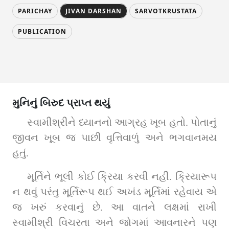
PARICHAY
JIVAN DARSHAN
SARVOTKRUSTATA
PUBLICATION
મુનિનું બિરુદ પ્રાપ્ત થયું
સ્વામીશ્રીને ધ્યાનનો આગ્રહ ખૂબ હતો. પોતાનું 
જીવન ખૂબ જ પાછી વૃત્તિવાળું અને ભગવાનમય 
હતું.
મૂર્તિને ભૂલી કોઈ ક્રિયા કરવી નહીં. ક્રિયારૂપ 
ન થવું પરંતુ મૂર્તિરૂપ થઈ અખંડ મૂર્તિમાં રહેવાય એ 
જ ખરું કરવાનું છે. આ વાતને લક્ષમાં રાખી 
સ્વામીશ્રી વિચરતા અને જોગમાં આવનારને પણ 