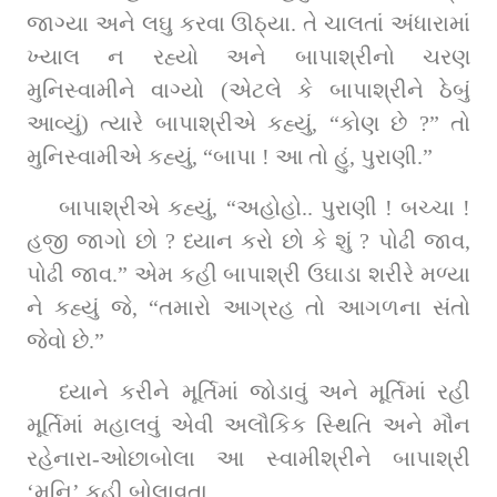
જાગ્યા અને લઘુ કરવા ઊઠ્યા. તે ચાલતાં અંધારામાં 
ખ્યાલ ન રહ્યો અને બાપાશ્રીનો ચરણ 
મુનિસ્વામીને વાગ્યો (એટલે કે બાપાશ્રીને ઠેબું 
આવ્યું) ત્યારે બાપાશ્રીએ કહ્યું, “કોણ છે ?” તો 
મુનિસ્વામીએ કહ્યું, “બાપા ! આ તો હું, પુરાણી.”
બાપાશ્રીએ કહ્યું, “અહોહો.. પુરાણી ! બચ્ચા ! 
હજી જાગો છો ? ધ્યાન કરો છો કે શું ? પોઢી જાવ, 
પોઢી જાવ.” એમ કહી બાપાશ્રી ઉઘાડા શરીરે મળ્યા 
ને કહ્યું જે, “તમારો આગ્રહ તો આગળના સંતો 
જેવો છે.”
ધ્યાને કરીને મૂર્તિમાં જોડાવું અને મૂર્તિમાં રહી 
મૂર્તિમાં મહાલવું એવી અલૌકિક સ્થિતિ અને મૌન 
રહેનારા-ઓછાબોલા આ સ્વામીશ્રીને બાપાશ્રી 
‘મુનિ’ કહી બોલાવતા.