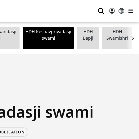
⚲
andasji
HDH Keshavpriyadasji
HDH
HDH
i
swami
Bapji
Swamishri
adasji swami
UBLICATION