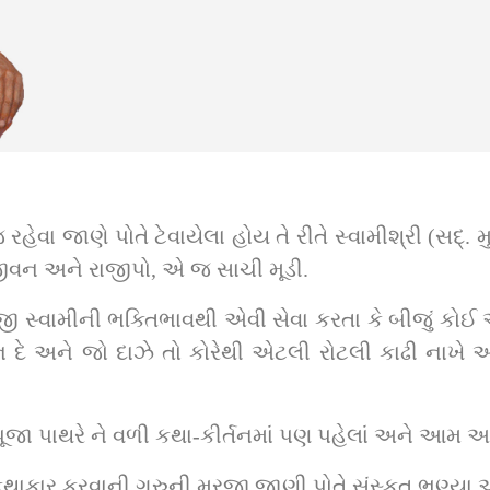
યેલા હોય તે રીતે સ્વામીશ્રી (સદ્‌. મુનિ સ્વામી) ક્ષણે ક્ષણે પોતાના ગુરુની રુચિને 
 જીવન અને રાજીપો, એ જ સાચી મૂડી.
સજી સ્વામીની ભક્તિભાવથી એવી સેવા કરતા કે બીજું કોઈ
ે અને જો દાઝે તો કોરેથી એટલી રોટલી કાઢી નાખે અને 
ે, પૂજા પાથરે ને વળી કથા-કીર્તનમાં પણ પહેલાં અને આમ અ
થાકાર કરવાની ગુરુની મરજી જાણી પોતે સંસ્કૃત ભણ્યા અને 