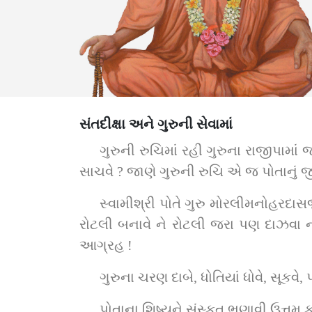
સંતદીક્ષા અને ગુરુની સેવામાં
ગુરુની રુચિમાં રહી ગુરુના રાજીપામાં જ રહેવા જાણે પોતે ટેવા
સાચવે ? જાણે ગુરુની રુચિ એ જ પોતાનું
સ્વામીશ્રી પોતે ગુરુ મોરલીમનોહરદા
રોટલી બનાવે ને રોટલી જરા પણ દાઝવા ન દ
આગ્રહ !
ગુરુના ચરણ દાબે, ધોતિયાં ધોવે, સૂકવ
પોતાના શિષ્યને સંસ્કૃત ભણાવી ઉત્તમ ક