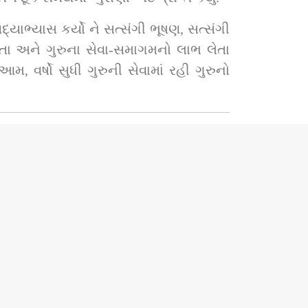
્યાભ્યાસ કર્યો ને સત્સંગી ભૂષણ, સત્સંગી 
કરતા અને ગુરુના સેવા-સમાગમનો લાભ લેતા 
 વર્ષો સુધી ગુરુની સેવામાં રહી ગુરુનો 