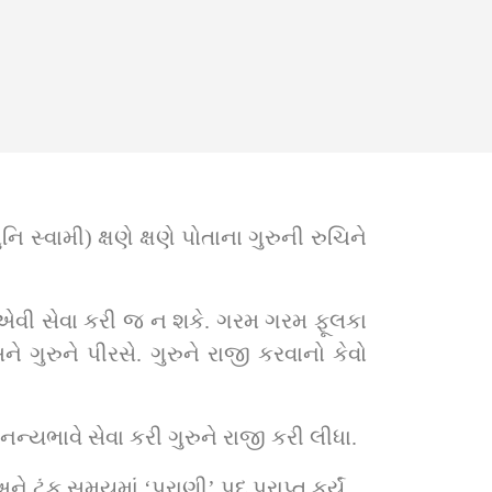
 એવી સેવા કરી જ ન શકે. ગરમ ગરમ ફૂલકા 
ગુરુને પીરસે. ગુરુને રાજી કરવાનો કેવો 
નન્યભાવે સેવા કરી ગુરુને રાજી કરી લીધા.
ટૂંક સમયમાં ‘પુરાણી’ પદ પ્રાપ્ત કર્યું.