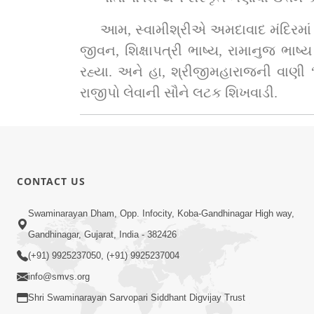
આમ, સ્વામીશ્રીએ અમદાવાદ મંદિરમાં રહ
જીવન, શિક્ષાપત્રી ભાષ્ય, રામાનુજ ભાષ્
રહ્યા. અને હા, શ્રીજીમહારાજની વાણી ‘ગ
રાજીપો લેવાની સૌને લટક શિખવાડી.
CONTACT US
Swaminarayan Dham, Opp. Infocity, Koba-Gandhinagar High way,
Gandhinagar, Gujarat, India - 382426
(+91) 9925237050, (+91) 9925237004
info@smvs.org
Shri Swaminarayan Sarvopari Siddhant Digvijay Trust