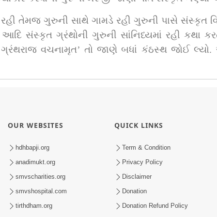
ી તેમજ ગુરુની સાથે ગામડે રહી ગુરુની પાસે સંસ્કૃત વિદ
ય આદિ સંસ્કૃત ગ્રંથોની ગુરુની સાંનિધ્યમાં રહી કથા 
્રંથરાજ વચનામૃત’ તો જાણે બધાં કંઠસ્થ જોઈ લ્યો. આમ,
OUR WEBSITES
QUICK LINKS
hdhbapji.org
Term & Condition
anadimukt.org
Privacy Policy
smvscharities.org
Disclaimer
smvshospital.com
Donation
tirthdham.org
Donation Refund Policy