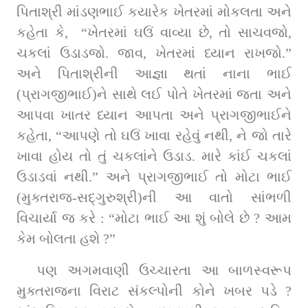
પિતાશ્રી માંડણભાઈ કયારેક ખેતરમાં મોકલતા અને 
કહેતા કે,  “ખેતરમાં ઘઉં વાવ્યા છે, તો સાચવજો, 
ચકલાં ઉડાડજો. જાવ, ખેતરમાં ધ્યાન રાખજો.” 
અને પિતાશ્રીની આજ્ઞા થતાં નાના ભાઈ 
(પ્રાગજીભાઈ)ને સાથે લઈ પોતે ખેતરમાં જતા અને 
આપવા ખાતર ધ્યાન આપતા અને પ્રાગજીભાઈને 
કહેતા, “આપણે તો ઘઉં ખાવા રહેવું નથી, ને જો તારે 
ખાવા હોય તો તું ચકલાંને ઉડાડ. મારે કાંઈ ચકલાં 
ઉડાડવાં નથી.” અને પ્રાગજીભાઈ તો મોટા ભાઈ 
(મુક્તરાજ-સદ્‌ગુરુશ્રી)ની આ વાતો સાંભળી 
વિચાર્યા જ કરે : “મોટા ભાઈ આ શું બોલે છે ? આમ 
કેમ બોલતા હશે ?”
પણ અગમવાણી ઉચ્ચારતા આ બાળસ્વરૂપ 
મુક્તરાજના વિરાટ સંકલ્પોની કોને ખબર પડે ? 