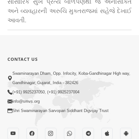
સાંસારિક સુખ પ્રત્યે બાળપણથી જ અનાસક્તિ 
અને વ્યવહારની અરુચિ મુક્તરાજમાં સહેજે દેખાઈ 
આવતી.
CONTACT US
Swaminarayan Dham, Opp. Infocity, Koba-Gandhinagar High way,
Gandhinagar, Gujarat, India - 382426
(+91) 9925237050, (+91) 9925237004
info@smvs.org
Shri Swaminarayan Sarvopari Siddhant Digvijay Trust