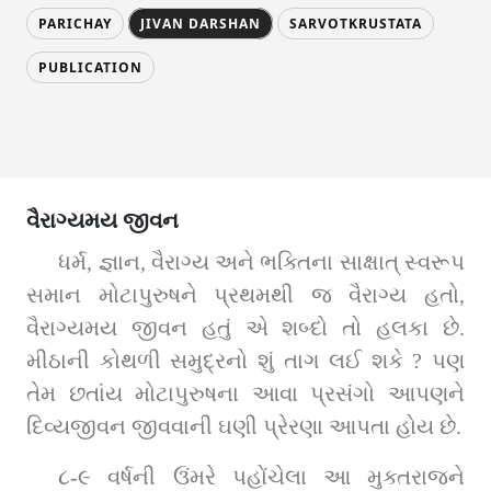
PARICHAY
JIVAN DARSHAN
SARVOTKRUSTATA
PUBLICATION
વૈરાગ્યમય જીવન
ધર્મ, જ્ઞાન, વૈરાગ્ય અને ભક્તિના સાક્ષાત્‌ સ્વરૂપ 
સમાન મોટાપુરુષને પ્રથમથી જ વૈરાગ્ય હતો, 
વૈરાગ્યમય જીવન હતું એ શબ્દો તો હલકા છે. 
મીઠાની કોથળી સમુદ્રનો શું તાગ લઈ શકે ? પણ 
તેમ છતાંય મોટાપુરુષના આવા પ્રસંગો આપણને 
દિવ્યજીવન જીવવાની ઘણી પ્રેરણા આપતા હોય છે. 
૮-૯ વર્ષની ઉંમરે પહોંચેલા આ મુક્તરાજને 