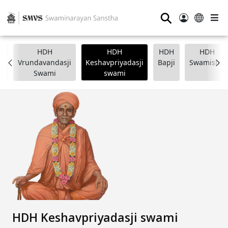
⚲
HDH
HDH
HDH
HDH
i
Vrundavandasji
Keshavpriyadasji
Bapji
Swamishri
Swami
swami
HDH Keshavpriyadasji swami