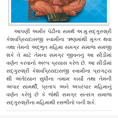
આપણી અમીર પેઢીના સમર્થ અ.મુ.સદ્ગુરુશ્રી
કેશવપ્રિયદાસજી સ્વામીના ઋણમાંથી મુકત થવા
તથા તેમનો અદ્ભુત મહિમા સમગ્ર સમાજ સમજી
શકે તે માટે તેમના સમગ્ર જીવનનું આ સીડીમાં
વર્ણન કરવાનો અલ્પ પ્રયાસ કરેલ છે. આ સીડીમાં
સદ્ગુરુશ્રી કેશવપ્રિયદાસજી સ્વામીના પ્રાગટ્ય
થી અંર્તધ્યાન સુધીના તમામ કાર્યો તથા તેમની
અપાર સામર્થી, પ્રતાપ અને અપરંપાર મહિમાનું
વર્ણન કરેલું છે કે જેથી સમગ્ર સત્સંગ સમાજ
સદ્ગુરુશ્રીના મહિમાથી રસભીનો બની શકે.