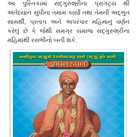
આ પુસ્તિકામાં સદ્ગુરુશ્રીના પ્રાગટ્ય થી
અંર્તધ્યાન સુધીના તમામ કાર્યો તથા તેમની અદ્ભુત
સામર્થી, પ્રતાપ અને અપરંપાર મહિમાનું વર્ણન
કરેલું છે કે જેથી સમગ્ર સમાજ સદ્ગુરુશ્રીના
મહિમાથી રસભીનો બની શકે.