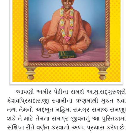
આપણી અમીર પેઢીના સમર્થ અ.મુ.સદ્ગુરુશ્રી
કેશવપ્રિયદાસજી સ્વામીના ઋણમાંથી મુકત થવા
તથા તેમનો અદ્ભુત મહિમા સમગ્ર સમાજ સમજી
શકે તે માટે તેમના સમગ્ર જીવનનું આ પુસ્તિકામાં
સંક્ષિપ્ત રીતે વર્ણન કરવાનો અલ્પ પ્રયાસ કરેલ છે.