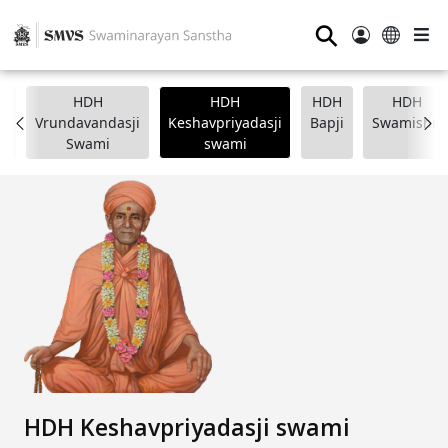
⚲
HDH
HDH
HDH
HDH
i
Vrundavandasji
Keshavpriyadasji
Bapji
Swamishri
Swami
swami
HDH Keshavpriyadasji swami