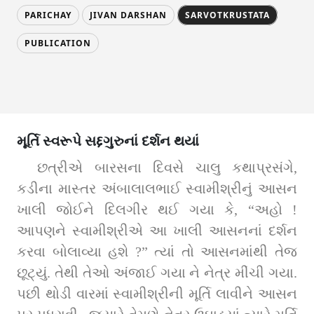
PARICHAY
JIVAN DARSHAN
SARVOTKRUSTATA
PUBLICATION
મૂર્તિ સ્વરૂપે સદ્દગુરુનાં દર્શન થયાં
છત્રીએ બારસના દિવસે ચાલુ કથાપ્રસંગે, 
કડીના માસ્તર અંબાલાલભાઈ સ્વામીશ્રીનું આસન 
ખાલી જોઈને દિલગીર થઈ ગયા કે, “અહો ! 
આપણને સ્વામીશ્રીએ આ ખાલી આસનનાં દર્શન 
કરવા બોલાવ્યા હશે ?” ત્યાં તો આસનમાંથી તેજ 
છૂટ્યું. તેથી તેઓ અંજાઈ ગયા ને નેત્ર મીંચી ગયા. 
પછી થોડી વારમાં સ્વામીશ્રીની મૂર્તિ લાવીને આસન 