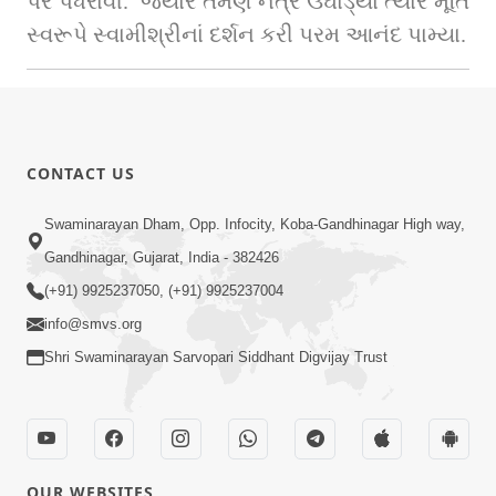
પર પધરાવી.  જ્યારે તેમણે નેત્ર ઉઘાડ્યાં ત્યારે મૂર્તિ 
સ્વરૂપે સ્વામીશ્રીનાં દર્શન કરી પરમ આનંદ પામ્યા.
CONTACT US
Swaminarayan Dham, Opp. Infocity, Koba-Gandhinagar High way,
Gandhinagar, Gujarat, India - 382426
(+91) 9925237050, (+91) 9925237004
info@smvs.org
Shri Swaminarayan Sarvopari Siddhant Digvijay Trust
OUR WEBSITES