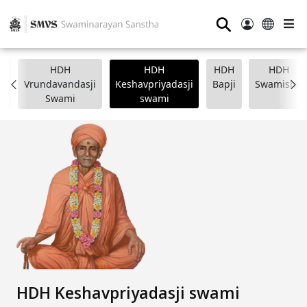
⚲
HDH
HDH
HDH
HDH
i
Vrundavandasji
Keshavpriyadasji
Bapji
Swamishri
Swami
swami
HDH Keshavpriyadasji swami