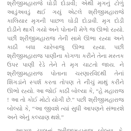
શ્રીજીમહારાજે ઘોડી દોડાવી; એથી મૃગનું ટોળું 
આડુંઅવડું થઈ ગયું એટલે શ્રીજીમહારાજે 
કાલિયાર મૃગની પાછળ ઘોડી દોડાવી. મૃગ દોડી 
દોડીને થાકી ગયો અને પોતાની મેળે જ ઊભો રહ્યો. 
પછી શ્રીજીમહારાજ તેની સામે ઊભા રહ્યા અને 
કાઠી બધા ચારેબાજુ ઊભા રહ્યા. પછી 
શ્રીજીમહારાજ પાણીના કોગળા કરીને તેના મસ્‍તક 
ઉપર પાણી રેડે તેને તે મૃગ ચાટતો જાય. ને 
શ્રીજીમહારાજ પોતાના ચરણા‍ર‍‍‍‍વિંદથી તેનાં 
શિંગડાંને સ્પર્શ કરતા તોપણ તે નીચું માથું કરીને 
ઊભો રહ્યો. આ જોઈ કાઠી બોલ્‍યા કે, “હે મહારાજ 
! આ તો કોઈ મોટો યોગી છે.” પછી શ્રીજીમહારાજ 
બોલ્‍યો કે, “આ જીવશે ત્‍યાં સુધી આપણને સંભારશે 
અને એનું કલ્‍યાણ થશે.”
આગળ ચાલતાં શ્રીજીમહારાજ બોલ્‍યા કે, 