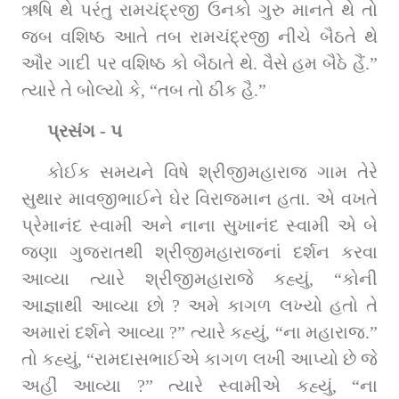
ઋષિ થે પરંતુ રામચંદ્રજી ઉનકો ગુરુ માનતે થે તો 
જબ વશિષ્ઠ આતે તબ રામચંદ્રજી નીચે બૈઠતે થે 
ઔર ગાદી પર વશિષ્ઠ કો બૈઠાતે થે. વૈસે હમ બૈઠે હૈં.” 
ત્‍યારે તે બોલ્‍યો કે, “તબ તો ઠીક હૈ.”
પ્રસંગ - ૫
કોઈક સમયને વિષે શ્રીજીમહારાજ ગામ તેરે 
સુથાર માવજીભાઈને ઘેર વિરાજમાન હતા. એ વખતે 
પ્રેમાનંદ સ્વામી અને નાના સુખાનંદ સ્વામી એ બે 
જણા ગુજરાતથી શ્રીજીમહારાજનાં દર્શન કરવા 
આવ્‍યા ત્‍યારે શ્રીજીમહારાજે કહ્યું, “કોની 
આજ્ઞાથી આવ્યા છો ? અમે કાગળ લખ્‍યો હતો તે 
અમારાં દર્શને આવ્‍યા ?” ત્‍યારે કહ્યું, “ના મહારાજ.” 
તો કહ્યું, “રામદાસભાઈએ કાગળ લખી આપ્‍યો છે જે 
અહીં આવ્યા ?” ત્‍યારે સ્વામીએ કહ્યું, “ના 