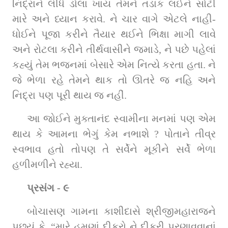
નિદ્રાને લીધે ડોલાં ખાય તેમને તડાક લઈને સોટી 
મારે અને ધ્‍યાન કરાવે. ને ચાર વાગે એટલે નાહી-
ધોઈને પૂજા કરીને તૈયાર થઈને ભિક્ષા માગી લાવે 
અને રોટલા કરીને તીર્થવાસીને જમાડે, ને પછે પહેલાં 
કહ્યું તેમ ભજનમાં બેસારે એમ નિત્‍યે કરતા હતા. ને 
જે ભેળા રહે તેમને થાક તો ઊતરે જ નહિ અને 
નિદ્રા પણ પૂરી થાય જ નહીં.
આ જોઈને મુક્તાનંદ સ્‍વામીના મનમાં પણ એમ 
થાય કે આમના ભેગું કેમ નભાશે ? પોતાને તીવ્ર 
સ્વભાવ હતો તોપણ તે સર્વેને મૂકીને સર્વે ભેળા 
હળીમળીને રહ્યા.
પ્રસંગ - ૯
બોચાસણ ગામના કાશીદાસે શ્રીજીમહારાજને 
પૂછ્યું કે, “મારે હમણાં દીકરો ને દીકરી પરણાવવાનાં 