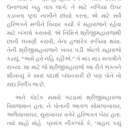
ઉનાળામાં બહુ તાપ લાગે; તે માટે નળિયાં ઉપર 
કડબના પૂળા નાખીને છાંયો કરતા, એ માટે સર્વે 
હરિભક્તે મળીને વિચાર કર્યો કે મહારાજને રહેવા 
માટે બંગલો કરાવવો. એ નિમિત્તે શ્રીજીમહારાજથી 
છાની લખણી કરાવી, તેના હજારેક રૂપિયા થયા. 
તેની શ્રીજીમહારાજને ખબર પડી એટલે મહારાજે 
કહ્યું, “અમે હવે નહિ રહીએ.” તે માંડ માંડ મનાવીને 
રાખ્‍યા. શા માટે જે શ્રીજીમહારાજે આ રીતે ભક્તને 
શીખવ્યું કે સારાં પદાર્થ બંધનકારી છે પણ પોતે તો 
સદા નિર્લેપ જ છે.
અને કોઈક સમયે ગઢડામાં શ્રીજીમહારાજ 
વિરાજમાન હતા. ને પોતાની આગળ સોમલાખાચર, 
અલૈયાખાચર, સુરાખાચર વગેરે હરિભક્ત બેઠા હતા. 
ત્‍યાં માહો માંહે  પ્રસંગ નીકળ્‍યો કે, ‘વાહન કયું 