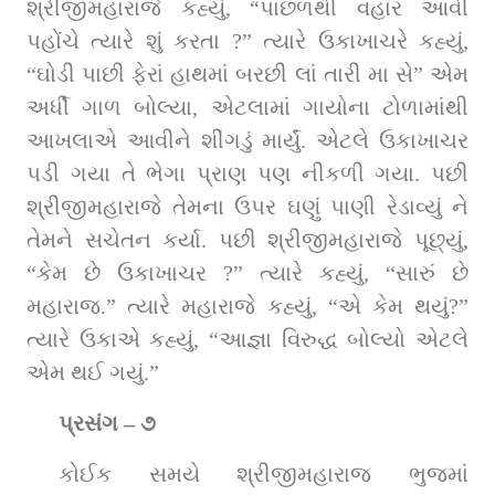
શ્રીજીમહારાજે કહ્યું, “પાછળથી વહાર આવી 
પહોંચે ત્‍યારે શું કરતા ?” ત્‍યારે ઉકાખાચરે કહ્યું, 
“ઘોડી પાછી ફેરાં હાથમાં બરછી લાં તારી મા સે” એમ 
અર્ધી ગાળ બોલ્‍યા, એટલામાં ગાયોના ટોળામાંથી 
આખલાએ આવીને શીંગડું માર્યું. એટલે ઉકાખાચર 
પડી ગયા તે ભેગા પ્રાણ પણ નીકળી ગયા. પછી 
શ્રીજીમહારાજે તેમના ઉપર ઘણું પાણી રેડાવ્યું ને 
તેમને સચેતન કર્યા. પછી શ્રીજીમહારાજે પૂછ્યું, 
“કેમ છે ઉકાખાચર ?” ત્યારે કહ્યું, “સારું છે 
મહારાજ.” ત્‍યારે મહારાજે કહ્યું, “એ કેમ થયું?” 
ત્‍યારે ઉકાએ કહ્યું, “આજ્ઞા વિરુદ્ધ બોલ્‍યો એટલે 
એમ થઈ ગયું.”
પ્રસંગ – ૭
કોઈક સમયે શ્રીજીમહારાજ ભુજમાં 