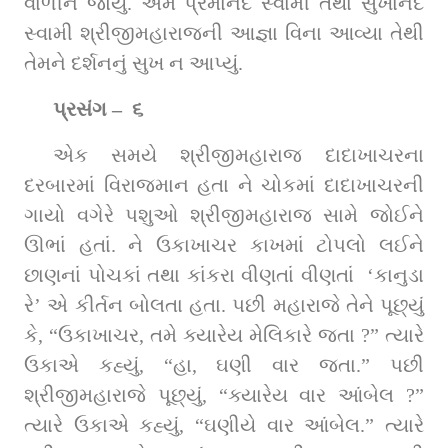
વાળીને જોયું. એમ પ્રેમાનંદ સ્વામી તથા સુખાનંદ 
સ્વામી શ્રીજીમહારાજની આજ્ઞા વિના આવ્‍યા તેથી 
તેમને દર્શનનું સુખ ન આપ્‍યું.
પ્રસંગ –  ૬
એક સમયે શ્રીજીમહારાજ દાદાખાચરના 
દરબારમાં વિરાજમાન હતા ને ચોકમાં દાદાખાચરની 
ગાયો વગેરે પશુઓ શ્રીજીમહારાજ સામે જોઈને 
ઊભાં હતાં. ને ઉકાખાચર કાખમાં ટોપલો લઈને 
છાણનાં પોચકાં તથા કાંકરા વીણતાં વીણતાં  ‘કાનુડા 
રે’ એ કીર્તન બોલતા હતા. પછી મહારાજે તેને પૂછ્યું 
કે, “ઉકાખાચર, તમે ક્યારેય મેલિકારે જતા ?” ત્‍યારે 
ઉકાએ કહ્યું, “હા, ઘણી વાર જતા.” પછી 
શ્રીજીમહારાજે પૂછ્યું, “ક્યારેય વાર આંબેલ ?” 
ત્‍યારે ઉકાએ કહ્યું, “ઘણીયે વાર આંબેલ.” ત્‍યારે 