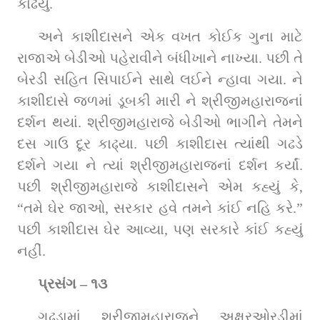
કાઢયું.
અને કાશીદાસને એક વખત કોઈક ગુના માટે 
રાજાએ બેડીઓ પહેરાવીને બંધીખાને નાખ્‍યા. પછી તે 
બેરડી સહિત સિપાઈને સાથે લઈને ન્‍હાવા ગયા. ને 
કાશીદાસે જળમાં ડૂબકી મારી ને શ્રીજીમહારાજનાં 
દર્શન થયાં. શ્રીજીમહારાજે બેડીઓ ભાગીને તેમને 
દસ ગાઉ દૂર કાઢ્યા. પછી કાશીદાસ ત્‍યાંથી ગઢડે 
દર્શને ગયા ને ત્‍યાં શ્રીજીમહારાજનાં દર્શન કર્યાં. 
પછી શ્રીજીમહારાજે કાશીદાસને એમ કહ્યું કે, 
“તમે ઘેર જાઓ, સરકાર હવે તમને કાંઈ નહિ કરે.” 
પછી કાશીદાસ ઘેર આવ્યા, પણ સરકારે કાંઈ કહ્યું 
નહીં.
પ્રસંગ – ૧૩
ગઢડામાં શ્રીજીમહારાજને અક્ષરઓરડીમાં 