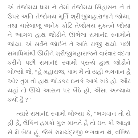
એ તેજોમય ધામ ને તેમાં તેજોમય સિંહાસન ને તે 
ઉપર અતિ તેજોમય મૂર્ત‍િ શ્રીજીમહારાજને જોયા, 
તથા ચારેબાજુ અનેક કોટિ તેજોમય મુક્તને જોયા 
ને આગળ હાથ જોડીને ઊભેલા રામાનંદ સ્વામીને 
જોયા. એ સર્વેને જોઈને તે અતિ રાજી થયો. પછી 
સમાધિમાંથી ઊઠીને શ્રીજીમહારાજને વારંવાર વંદના 
કરીને પછી રામાનંદ સ્વામી પ્રત્‍યે હાથ જોડીને 
બોલ્યો જે, “હે મહારાજ, ધામ મેં તો યહી ભગવાન હૈ 
ઓર તુમ તો હાથ જોડકર ઇનકે આગે ખડે હો. ઔર 
યહાં તો ઊંચે આસન પર બૈઠે હો, ઐસા અન્‍યાય 
ક્યોં હૈ ?”
ત્‍યારે રામાનંદ સ્‍વામી બોલ્‍યા કે, “ભગવાન તો યે 
હી હૈ, લેકિન હમકો ગુરુ માનતે હૈ તો ઇન કી આજ્ઞા 
સે મૈં બૈઠા હૂં. જૈસે રામચંદ્રજી ભગવાન થે, વશિષ્ઠ 