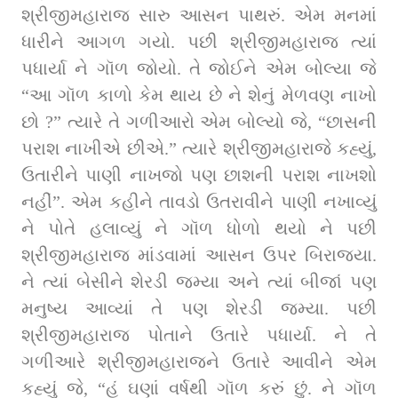
શ્રીજીમહારાજ સારુ આસન પાથરું. એમ મનમાં 
ધારીને આગળ ગયો. પછી શ્રીજીમહારાજ ત્‍યાં 
પધાર્યા ને ગૉળ જોયો. તે જોઈને એમ બોલ્‍યા જે 
“આ ગૉળ કાળો કેમ થાય છે ને શેનું મેળવણ નાખો 
છો ?” ત્‍યારે તે ગળીઆરો એમ બોલ્‍યો જે, “છાસની 
પરાશ નાખીએ છીએ.” ત્‍યારે શ્રીજીમહારાજે કહ્યું, 
ઉતારીને પાણી નાખજો પણ છાશની પરાશ નાખશો 
નહીં”. એમ કહીને તાવડો ઉતરાવીને પાણી નખાવ્યું 
ને પોતે હલાવ્યું ને ગૉળ ધોળો થયો ને પછી 
શ્રીજીમહારાજ માંડવામાં આસન ઉપર બિરાજ્યા. 
ને ત્‍યાં બેસીને શેરડી જમ્યા અને ત્‍યાં બીજાં પણ 
મનુષ્‍ય આવ્યાં તે પણ શેરડી જમ્‍યા. પછી 
શ્રીજીમહારાજ પોતાને ઉતારે પધાર્યા. ને તે 
ગળીઆરે શ્રીજીમહારાજને ઉતારે આવીને એમ 
કહ્યું જે, “હું ઘણાં વર્ષથી ગૉળ કરું છું. ને ગૉળ 