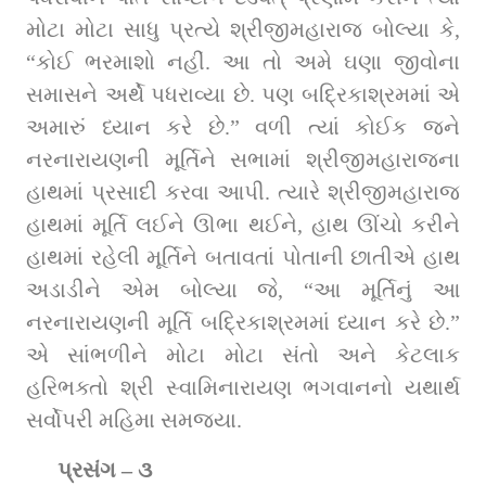
મોટા મોટા સાધુ પ્રત્‍યે શ્રીજીમહારાજ બોલ્‍યા કે, 
“કોઈ ભરમાશો નહીં. આ તો અમે ઘણા જીવોના 
સમાસને અર્થે પધરાવ્યા છે. પણ બદ્રિકાશ્રમમાં એ 
અમારું ધ્‍યાન કરે છે.” વળી ત્‍યાં કોઈક જને 
નરનારાયણની મૂર્ત‍િને સભામાં શ્રીજીમહારાજના 
હાથમાં પ્રસાદી કરવા આપી. ત્‍યારે શ્રીજીમહારાજ 
હાથમાં મૂર્ત‍િ લઈને ઊભા થઈને, હાથ ઊંચો કરીને 
હાથમાં રહેલી મૂર્તિને બતાવતાં પોતાની છાતીએ હાથ 
અડાડીને એમ બોલ્‍યા જે, “આ મૂર્ત‍િનું આ 
નરનારાયણની મૂર્ત‍િ બદ્રિકાશ્રમમાં ધ્‍યાન કરે છે.” 
એ સાંભળીને મોટા મોટા સંતો અને કેટલાક 
હરિભક્તો શ્રી સ્‍વામિનારાયણ ભગવાનનો યથાર્થ 
સર્વોપરી મહિમા સમજ્યા.
પ્રસંગ – ૩