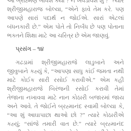
આ બ્રાહ્મણ બાંધશે ક્યાં ? ને ખવડાવશે શું ?” ત્‍યારે 
શ્રીજીમહારાજ બોલ્‍યા, “એને ફાવે તેમ કરે. પણ 
આપણે સારાં પદાર્થ ન જોઈએ. સારાં એટલાં 
બંધનકારી છે.” એમ પોતે તો નિર્બંધ છે પણ પોતાના 
ભક્તને શિક્ષા માટે આ ચરિત્ર છે એમ જાણવું.
પ્રસંગ – ૧૪
ગઢડામાં શ્રીજીમહારાજે લાડુબાને અને 
જીવુબાને કહ્યું કે, “આપણા સાધુ કાંઈ જમતા નથી 
માટે કોઈક સારી રસોઈ કરાવીએ.” એમ કહી 
શ્રીજીમહારાજે બિરંજની રસોઈ કરાવી તેમાં 
તેજાના નખાવવા માટે નાન કોઠારી બજારમાં જાય 
અને આવે. તે જોઈને બ્રહ્માનંદ સ્‍વામી બોલ્‍યા કે, 
“આ શું આઘાપાછા થાઓ છો ?” ત્‍યારે કોઠારીએ 
કહ્યું; “સાંજે તમારી વાત છે.” ત્‍યારે બ્રહ્માનંદ 