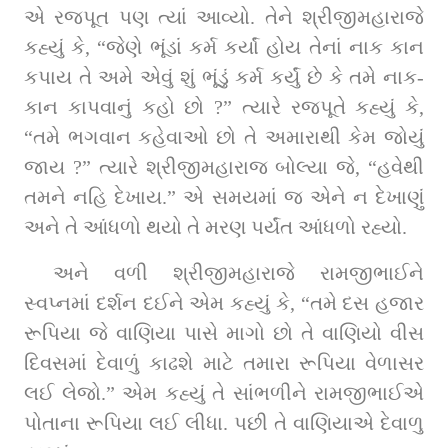
એ રજપૂત પણ ત્‍યાં આવ્‍યો. તેને શ્રીજીમહારાજે 
કહ્યું કે, “જેણે ભૂંડાં કર્મ કર્યાં હોય તેનાં નાક કાન 
કપાય તે અમે એવું શું ભૂંડું કર્મ કર્યું છે કે તમે નાક-
કાન કાપવાનું કહો છો ?” ત્‍યારે રજપૂતે કહ્યું કે, 
“તમે ભગવાન કહેવાઓ છો તે અમારાથી કેમ જોયું 
જાય ?” ત્‍યારે શ્રીજીમહારાજ બોલ્‍યા જે, “હવેથી 
તમને નહિ દેખાય.” એ સમયમાં જ એને ન દેખાણું 
અને તે આંધળો થયો તે મરણ પર્યંત આંધળો રહ્યો.
અને વળી શ્રીજીમહારાજે રામજીભાઈને 
સ્વપ્‍નમાં દર્શન દઈને એમ કહ્યું કે, “તમે દસ હજાર 
રૂપિયા જે વાણિયા પાસે માગો છો તે વાણિયો વીસ 
દિવસમાં દેવાળું કાઢશે માટે તમારા રૂપિયા વેળાસર 
લઈ લેજો.” એમ કહ્યું તે સાંભળીને રામજીભાઈએ 
પોતાના રૂપિયા લઈ લીધા. પછી તે વાણિયાએ દેવાળુ 