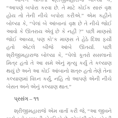
“આપણે બપોરા કરવા છે. તે માટે કોઈક સારું વૃક્ષ 
હોય તો તેની નીચે બપોરા કરીએ.” એમ કહીને 
બોલ્‍યા કે, “પેલાં બે આંબાનાં વૃક્ષ છે તે નીચે જોઈ 
આવો કે ઊતરાય એવું છે કે નહીં ?” પછી માણસો 
જોઈ આવ્યા, પણ કો’ક માણસ તે હેઠે દિશા ફર્યો 
હતો એટલે બીજે આંબે ઊતર્યા. પછી 
શ્રીજીમહારાજ બોલ્‍યા કે, “પેલો કૂતરો સસલાનો 
મિત્ર હતો તે આ સમે એનું મૃત્‍યુ કર્યું તે કલ્‍યાણ 
થયું છે અને આ કોઈ આંબાનો શત્રુ હતો તેણે તેના 
કલ્‍યાણમાં વિઘ્ન કર્યું, નહિ તો આપણે એની નીચે 
બેસત અને એનું કલ્‍યાણ થાત.”
પ્રસંગ – ૧૧
શ્રીજીમહારાજે એમ વાર્તા કરી જે, “આ જીવને 