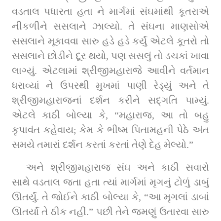
વડતાલ પધારતા હતા ને માર્ગમાં સંઘમાંથી કૂતરાએ 
નીકળીને સસલાને ઝાલ્‍યો. તે સંઘના માણસોએ 
સસલાને મૂકાવવા સારુ હડે હડે કર્યું એટલે કૂતરો તો 
સસલાને છોડીને દૂર થયો, પણ સસલું તો ડચકાં ખાવા 
લાગ્‍યું. એટલામાં શ્રીજીમહારાજે આવીને વર્તમાન 
ધરાવ્યાં ને ઉપરથી મુખમાં પાણી રેડ્યું અને તે 
શ્રીજીમહારાજનાં દર્શન કરીને સદ્ગતિ પામ્યું. 
એટલે કાઠી બોલ્‍યા કે, “મહારાજ, આ તો બહુ 
કૃપાવંત કહેવાય; કેમ કે ભીષ્‍મ પિતામહની પેઠે અંત 
સમયે તમારાં દર્શન કરતાં કરતાં તેણે દેહ મેલ્‍યો.”
અને શ્રીજીમહારાજ સંઘ અને કાઠી સવારો 
સાથે વડતાલ જતા હતા ત્‍યાં માર્ગમાં મૃગનું ટોળું ડાબું 
ઊતર્યું. તે જોઈને કાઠી બોલ્‍યા કે, “આ મૃગલાં ડાબાં 
ઊતર્યાં તે ઠીક નહીં.” પછી તેને જમણું ઉતારવા સારુ 