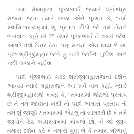
ગામ મેથાણના પૂંજાભાઈ જ્યારે ધ્રાંગધ્રા 
રાજમાં જતા ત્‍યારે રાજા એને પૂછતા કે, “તમે 
સ્વામિનારાયણમાં શું પ્રતાપ દીઠો જે તમે તેમને 
ભગવાન કહો છો ?” ત્‍યારે પૂંજાભાઈ તે વખતે જેવો 
આવડે તેવો ઉત્તર દેતા. પણ મનમાં એમ થાય કે આ 
પ્રશ્ન શ્રીજીમહારાજને હું ગઢડે જઈને પૂછીશ અને 
પછી રાજાને કહીશ.
પછી પૂંજાભાઈ ગઢડે શ્રીજીમહારાજનાં દર્શને 
આવ્‍યા ત્‍યારે મહારાજને આ સર્વે વાત કહી. ત્‍યારે 
શ્રીજીમહારાજે કહ્યું કે, “તમારામાં જેટલો પ્રતાપ 
છે તે તમે જાણતા નથી તો પછી અમારો પ્રતાપ તો 
તમે શું જાણો ? તમારામાં એટલું તો સામર્થ્‍ય છે કે તમે 
જીવોને ઠેઠ અક્ષરધામમાં મોકલો છો. ને જે જીવ 
તમારાં દર્શન કરે કે તમારો ગુણ લે કે તમારા ગોળાનું 