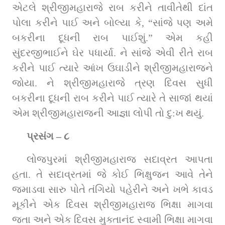
એટલે શ્રીજીમહારાજે રાબ કરીને તાવીતેથી દાંત 
પોલા કરીને પાઈ અને બોલ્‍યા કે, “સાંજે પણ અમે 
બકરીના દૂધની રાબ પાઈશું.” એમ કહી 
સુંદરજીભાઈને ઘેર પધાર્યા. ને સાંજે એવી રીતે રાબ 
કરીને પાઈ ત્‍યારે આંખ ઉઘાડીને શ્રીજીમહારાજને 
જોયા. ને શ્રીજીમહારાજે ત્રણ દિવસ સુધી 
બકરીના દૂધની રાબ કરીને પાઈ ત્‍યારે તે સાજાં થયાં 
એમ શ્રીજીમહારાજની આજ્ઞા લોપી તો દુ:ખ થયું.
પ્રસંગ – ૮
લોજપુરમાં શ્રીજીમહારાજ સદાવ્રત આપતા 
હતા. તે સદાવ્રતમાં જે કોઈ ભિક્ષુજન આવે તેને 
જમાડવા સારુ પોતે તંગિયો પહેરીને અને ખભે કાવડ 
મૂકીને એક દિવસ શ્રીજીમહારાજ ભિક્ષા માગવા 
જતા અને એક દિવસ મુક્તાનંદ સ્‍વામી ભિક્ષા માગવા 