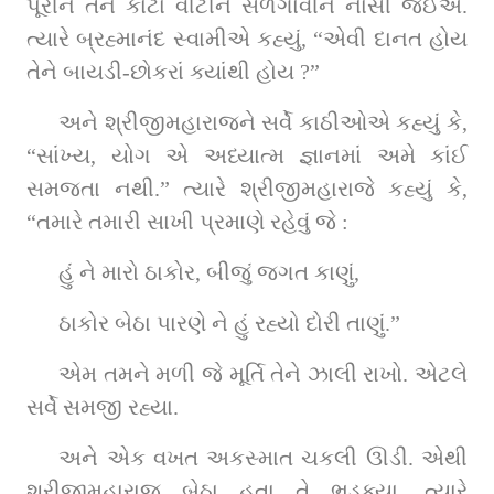
પૂરીને તેને કાંટા વીંટીને સળગાવીને નાસી જઈએ. 
ત્‍યારે બ્રહ્માનંદ સ્‍વામીએ કહ્યું, “એવી દાનત હોય 
તેને બાયડી-છોકરાં ક્યાંથી હોય ?”
અને શ્રીજીમહારાજને સર્વે કાઠીઓએ કહ્યું કે, 
“સાંખ્‍ય, યોગ એ અધ્‍યાત્‍મ જ્ઞાનમાં અમે કાંઈ 
સમજતા નથી.” ત્‍યારે શ્રીજીમહારાજે કહ્યું કે, 
“તમારે તમારી સાખી પ્રમાણે રહેવું જે :
હું ને મારો ઠાકોર, બીજું જગત કાણું,
ઠાકોર બેઠા પારણે ને હું રહ્યો દોરી તાણું.”
એમ તમને મળી જે મૂર્ત‍િ તેને ઝાલી રાખો. એટલે 
સર્વે સમજી રહ્યા.
અને એક વખત અકસ્‍માત ચકલી ઊડી. એથી 
શ્રીજીમહારાજ બેઠા હતા તે ભડક્યા. ત્‍યારે 