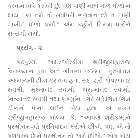
કરવાને વિષે કસબી છું. પણ પાણી નાખે ગૉળ ધોળો ન 
થાય પણ તમે તો સર્વોપરી ભગવાન છો તે પાણી 
નાખીને ધોળો કર્યો.” એમ કહીને નિયમ ધારીને 
સત્‍સંગી થયો.
પ્રસંગ - ૨
ગઢપુરમાં અક્ષરઓરડીમાં શ્રીજીમહારાજ 
વિરાજમાન હતા અને ગીતાના પંદરમા - પુરુષોત્તમ 
અધ્‍યાયની ટીકા કરાવતા હતા. સદ્. શ્રી ગોપાળાનંદ 
સ્‍વામી, મુક્તાનંદ સ્‍વામી, બ્રહ્માનંદ સ્‍વામી, 
નિત્‍યાનંદ સ્‍વામી તથા શુકમુનિ વગેરે સર્વે ભિન્ન ભિન્ન 
ટીકાનાં પાનાં લઈને બેઠા હતા. એ વખતે 
શ્રીજીમહારાજ બોલ્‍યા કે, “આપણે શ્રીકૃષ્‍ણને 
પુરુષોત્તમપણે પ્રતિપાદન કરીએ છીએ. પણ એ તો 
મૂળપુરુષ છે ને પુરુષોત્તમ તો અમે છીએ.” એમ મોટા 