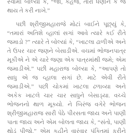
સ્‍વામી બોલ્‍યા કે, “જા, કહેજે, તારા ધણીને કે જે 
થાય તે કરી નાખે.”
પછી શ્રીજીમહારાજે મોટાં બાઈને પૂછ્યું કે, 
“તમારાં અતિશે વ્હાલાં સગાં આવે ત્‍યારે કઈ રીતે 
જમાડો ?” ત્‍યારે તે બોલ્‍યાં કે, “ખાટલા ઢાળીએ અને 
તે ઉપર ચાર જણને બેસાડીએ. વચમાં ભોજનપાત્ર 
મૂકીએ ને એ ચારે જણા એક પાત્રમાંથી જમે; એમ 
જમાડીએ.” પછી મહારાજ બોલ્‍યા કે, “આપણે તો 
સાધુ એ જ વ્હાલા સગાં છે. માટે એવી રીતે 
જમાડીએ.” પછી ચોકમાં ખાટલા ઢળાવ્યા અને 
અકેક ખાટલે ચાર ચાર સાધુને બેસાડ્યા. વચ્ચે 
ભોજનનો થાળ મૂક્યો. ને બિરંજ વગેરે ભોજન 
શ્રીજીમહારાજ સારી પેઠે પીરસતા જાય અને પાણી 
પાતા જાય અને એમ બોલતા જાય કે, “સંતો, પાણી 
થોડું પીજો.” એમ કહીને વારંવાર પંક્ત‍િમાં ફરીને 