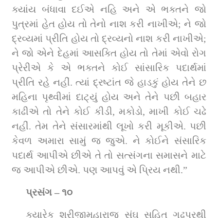
ક્યાંય બંધાવા દઈએ નહિ અને એ ભક્તને જો 
પુત્રમાં હેત હોય તો તેનો નાશ કરી નાખીએ; ને જો 
દ્રવ્યમાં પ્રીતિ હોય તો દ્રવ્યનો નાશ કરી નાખીએ; 
ને જો એને દેહમાં આસક્તિ હોય તો તેમાં એવો રોગ 
પ્રેરીએ કે એ ભક્તને કોઈ સાંસારિક પદાર્થમાં 
પ્રીતિ રહે નહીં. ત્‍યાં દ્રષ્‍ટાંત જે હાડકું હોય તેને છ 
મહિના પૃથ્‍વીમાં દાટ્યું હોય અને તેને પછી બહાર 
કાઢીએ તો તેને કોઈ કીડી, મકોડો, માખી કોઈ ચઢે 
નહીં. તેમ તેને સંસારમાંથી લૂખો કરી મૂકીએ. પછી 
કેવળ અમારા સામું જ જુએ. ને કોઈને સંસારિક 
પદાર્થ આપીએ છીએ તે તો સત્‍સંગના સમાસને માટે 
જ આપીએ છીએ. પણ આપવું એ ‍‍‍પ્રિય નથી.”‍
પ્રસંગ – ૧૦
ક્યારેક શ્રીજીમહારાજ સંઘ સહિત ગઢપુરથી 