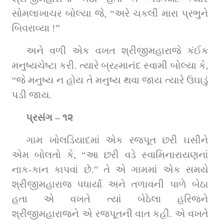
સોમલાખાચર બોલ્‍યા જે, “અરે ચકલી મારા પ્રભુને 
બિવરાવ્યા !”
અને વળી એક વખત શ્રીજીમહારાજે કંઈક 
મનુષ્‍યચેષ્‍ટા કરી. ત્‍યારે બ્રહ્માનંદ સ્‍વામી બોલ્‍યા કે, 
“જે મનુષ્‍ય ન હોય તે મનુષ્‍ય થવા જાય ત્‍યારે ઉઘાડું 
પડી જાય.
પ્રસંગ – ૧૨
ગામ ખોલડિયાદમાં એક રજપૂત છરી ઘસીને 
એમ બોલતો કે, “આ છરી વડે સ્વામિનારાયણનાં 
નાક-કાન કાપવાં છે.” તે એ ગામમાં એક સમયે 
શ્રીજીમહારાજ પધાર્યા અને તળાવની પાળે બેઠા 
હતા એ વખતે ત્‍યાં બેઠેલા હરિજને 
શ્રીજીમહારાજને એ રજપૂતની વાત કહી. એ વખતે 