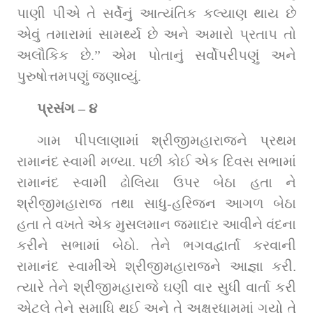
પાણી પીએ તે સર્વેનું આત્‍યંતિક કલ્‍યાણ થાય છે 
એવું તમારામાં સામર્થ્‍ય છે અને અમારો પ્રતાપ તો 
અલૌકિક છે.” એમ પોતાનું સર્વોપરીપણું અને 
પુરુષોત્તમપણું જણાવ્યું.
પ્રસંગ – ૪
ગામ ‍પીપલાણામાં શ્રીજીમહારાજને પ્રથમ 
રામાનંદ સ્વામી મળ્‍યા. પછી કોઈ એક દિવસ સભામાં 
રામાનંદ સ્‍વામી ઢોલિયા ઉપર બેઠા હતા ને 
શ્રીજીમહારાજ તથા સાધુ-હરિજન આગળ બેઠા 
હતા તે વખતે એક મુસલમાન જમાદાર આવીને વંદના 
કરીને સભામાં બેઠો. તેને ભગવદ્વાર્તા કરવાની 
રામાનંદ સ્વામીએ શ્રીજીમહારાજને આજ્ઞા કરી. 
ત્‍યારે તેને શ્રીજીમહારાજે ઘણી વાર સુધી વાર્તા કરી 
એટલે તેને સમાધિ થઈ અને તે અક્ષરધામમાં ગયો તે 