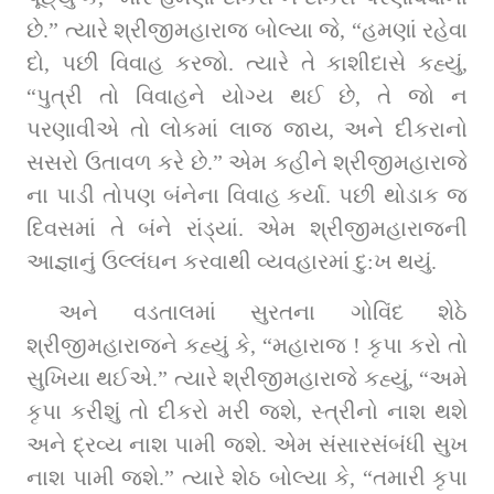
છે.” ત્‍યારે શ્રીજીમહારાજ બોલ્‍યા જે, “હમણાં રહેવા 
દો, પછી વિવાહ કરજો. ત્‍યારે તે કાશીદાસે કહ્યું, 
“પુત્રી તો વિવાહને યોગ્‍ય થઈ છે, તે જો ન 
પરણાવીએ તો લોકમાં લાજ જાય, અને દીકરાનો 
સસરો ઉતાવળ કરે છે.” એમ કહીને શ્રીજીમહારાજે 
ના પાડી તોપણ બંનેના વિવાહ કર્યા. પછી થોડાક જ 
દિવસમાં તે બંને રાંડ્યાં. એમ શ્રીજીમહારાજની 
આજ્ઞાનું ઉલ્‍લંઘન કરવાથી વ્યવહારમાં દુ:ખ થયું.
અને વડતાલમાં સુરતના ગોવિંદ શેઠે 
શ્રીજીમહારાજને કહ્યું કે, “મહારાજ ! કૃપા કરો તો 
સુખિયા થઈએ.” ત્‍યારે શ્રીજીમહારાજે કહ્યું, “અમે 
કૃપા કરીશું તો દીકરો મરી જશે, સ્ત્રીનો નાશ થશે 
અને દ્રવ્ય નાશ પામી જશે. એમ સંસારસંબંધી સુખ 
નાશ પામી જશે.” ત્‍યારે શેઠ બોલ્‍યા કે, “તમારી કૃપા 