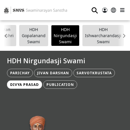
⚲
anpran
HDH
HDH
HDH
apashri
Gopalanand
Nirgundasji
Ishwarcharandasji
Swami
Swami
Swami
HDH Nirgundasji Swami
PARICHAY
JIVAN DARSHAN
SARVOTKRUSTATA
DIVYA PRASAD
PUBLICATION