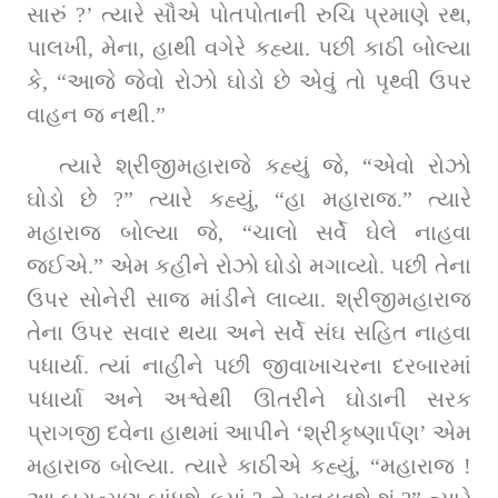
સારું ?’ ત્‍યારે સૌએ પોતપોતાની રુચિ પ્રમાણે રથ, 
પાલખી, મેના, હાથી વગેરે કહ્યા. પછી કાઠી બોલ્‍યા 
કે, “આજે જેવો રોઝો ઘોડો છે એવું તો પૃથ્‍વી ઉપર 
વાહન જ નથી.”
ત્‍યારે શ્રીજીમહારાજે કહ્યું જે, “એવો રોઝો 
ઘોડો છે ?” ત્‍યારે કહ્યું, “હા મહારાજ.” ત્‍યારે 
મહારાજ બોલ્‍યા જે, “ચાલો સર્વે ઘેલે નાહવા 
જઈએ.” એમ કહીને રોઝો ઘોડો મગાવ્‍યો. પછી તેના 
ઉપર સોનેરી સાજ માંડીને લાવ્યા. શ્રીજીમહારાજ 
તેના ઉપર સવાર થયા અને સર્વે સંઘ સહિત નાહવા 
પધાર્યા. ત્‍યાં નાહીને પછી જીવાખાચરના દરબારમાં 
પધાર્યા અને અશ્વેથી ઊતરીને ઘોડાની સરક 
પ્રાગજી દવેના હાથમાં આપીને ‘શ્રીકૃષ્‍ણાર્પણ’ એમ 
મહારાજ બોલ્‍યા. ત્‍યારે કાઠીએ કહ્યું, “મહારાજ ! 