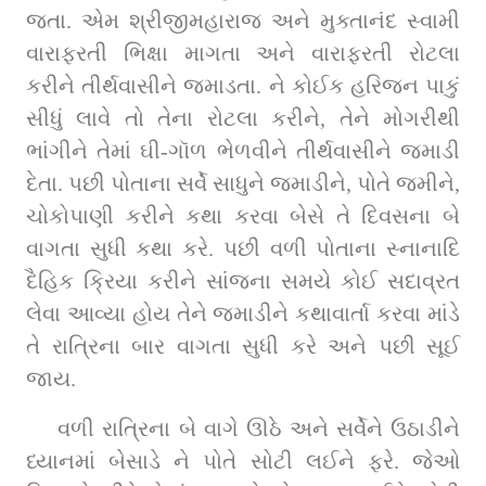
જતા. એમ શ્રીજીમહારાજ અને મુક્તાનંદ સ્‍વામી 
વારાફરતી ભિક્ષા માગતા અને વારાફરતી રોટલા 
કરીને તીર્થવાસીને જમાડતા. ને કોઈક હરિજન પાકું 
સીધું લાવે તો તેના રોટલા કરીને, તેને મોગરીથી 
ભાંગીને તેમાં ઘી-ગૉળ ભેળવીને તીર્થવાસીને જમાડી 
દેતા. પછી પોતાના સર્વે સાધુને જમાડીને, પોતે જમીને, 
ચોકોપાણી કરીને કથા કરવા બેસે તે દિવસના બે 
વાગતા સુધી કથા કરે. પછી વળી પોતાના સ્‍નાનાદિ 
દૈહિક ક્રિયા કરીને સાંજના સમયે કોઈ સદાવ્રત 
લેવા આવ્યા હોય તેને જમાડીને કથાવાર્તા કરવા માંડે 
તે રાત્રિના બાર વાગતા સુધી કરે અને પછી સૂઈ 
જાય.
વળી રાત્રિના બે વાગે ઊઠે અને સર્વેને ઉઠાડીને 
ધ્‍યાનમાં બેસાડે ને પોતે સોટી લઈને ફરે. જેઓ 