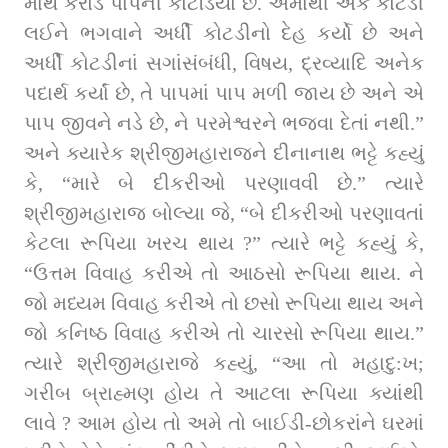
માથે કરોડ પાપની કોટડિયો છે. એમાંથી એક કોટડી 
લઈને ભગવાને અર્ધી કોટડીનો દેહ કર્યો છે અને 
અર્ધી કોટડીનાં સગાંસંબંધી, વિષય, દ્રવ્યાદિ અનેક 
પદાર્થ કર્યાં છે, તે પાપમાં પાપ મળી જાય છે અને એ 
પાપ જીવને નડે છે, ને પરમેશ્વરને ભજવા દેતાં નથી.” 
અને ક્યારેક શ્રીજીમહારાજને દીનાનાથ ભટ્ટે કહ્યું 
કે, “મારે બે દીકરીઓ પરણાવવી છે.” ત્‍યારે 
શ્રીજીમહારાજ બોલ્‍યા જે, “બે દીકરીઓ પરણાવતાં 
કેટલા રૂપિયા ખરચ થાય ?” ત્‍યારે ભટ્ટે કહ્યું કે, 
“ઉત્તમ વિવાહ કરીએ તો આઠસો રૂપિયા થાય. ને 
જો મધ્‍યમ વિવાહ કરીએ તો છસો રૂપિયા થાય અને 
જો કનિષ્‍ઠ વિવાહ કરીએ તો ચારસો રૂપિયા થાય.” 
ત્‍યારે શ્રીજીમહારાજે કહ્યું, “આ તો મહાદુ:ખ; 
ગરીબ બ્રાહ્મણ હોય તે આટલા રૂપિયા ક્યાંથી 
લાવે ? આમ હોય તો અમે તો બાઈડી-છોકરાંને ઘરમાં 