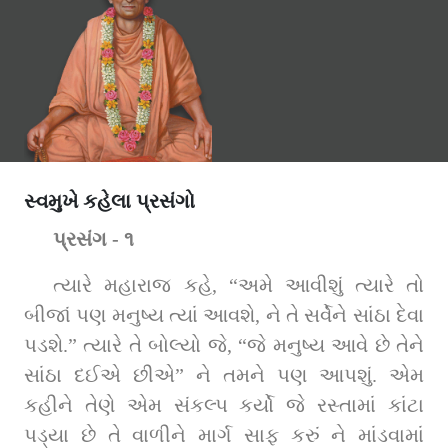
સ્વમુખે કહેલા પ્રસંગો
પ્રસંગ - ૧
ત્‍યારે મહારાજ કહે, “અમે આવીશું ત્‍યારે તો 
બીજાં પણ મનુષ્‍ય ત્‍યાં આવશે, ને તે સર્વેને સાંઠા દેવા 
પડશે.” ત્‍યારે તે બોલ્‍યો જે, “જે મનુષ્‍ય આવે છે તેને 
સાંઠા દઈએ છીએ” ને તમને પણ આપશું. એમ 
કહીને તેણે એમ સંકલ્પ કર્યો જે રસ્તામાં કાંટા 
પડ્યા છે તે વાળીને માર્ગ સાફ કરું ને માંડવામાં 