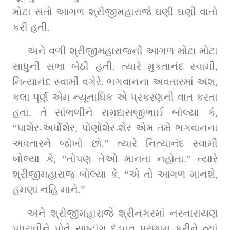
મોટા સંતો આગળ શ્રીજીમહારાજે ઘણી ઘણી વાતો 
કરી હતી.
અને વળી શ્રીજીમહારાજની આગળ મોટા મોટા 
સાધુની સભા બેઠી હતી. ત્‍યારે મુક્તાનંદ સ્વામી, 
નિત્‍યાનંદ સ્‍વામી વગેરે. ભગવાનના અવતારમાં અંશ, 
કલા પૂર્ણ એમ ન્‍યૂનાધિક એ પ્રકરણની વાત કરતા 
હતા. તે સાંભળીને રામદાસજીભાઈ બોલ્‍યા કે, 
“પાશેર-અર્ધોશેર, પોણોશેર-શેર એમ તમે ભગવાનના 
અવતારને જોખો છો.” ત્‍યારે નિત્‍યાનંદ સ્‍વામી 
બોલ્‍યા કે, “તોપણ તેઓ માનતા નહોતા.” ત્‍યારે 
શ્રીજીમહારાજ બોલ્‍યા કે, “એ તો આગળ માનશે, 
હમણાં નહિ માને.”
અને શ્રીજીમહારાજે શ્રીનગરમાં નરનારાયણ 
પધરાવીને પોતે સાષ્‍ટાંગ દંડવત્ પ્રણામ કરીને ત્‍યાં 