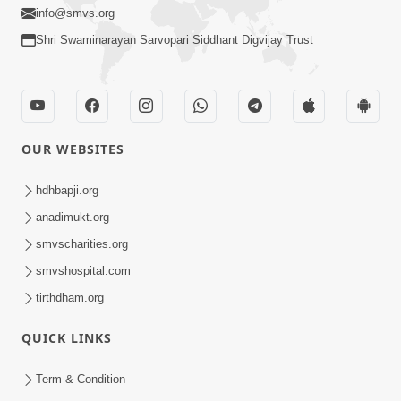
info@smvs.org
Shri Swaminarayan Sarvopari Siddhant Digvijay Trust
OUR WEBSITES
hdhbapji.org
anadimukt.org
smvscharities.org
smvshospital.com
tirthdham.org
QUICK LINKS
Term & Condition