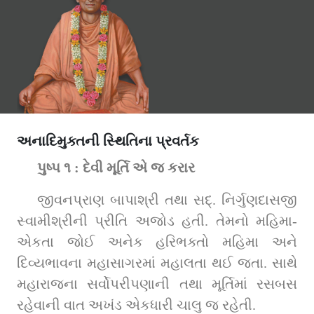
અનાદિમુક્તની સ્થિતિના પ્રવર્તક
પુષ્પ ૧ : દેવી મૂર્તિ એ જ કરાર
જીવનપ્રાણ બાપાશ્રી તથા સદ્‌. નિર્ગુણદાસજી 
સ્વામીશ્રીની પ્રીતિ અજોડ હતી. તેમનો મહિમા-
એકતા જોઈ અનેક હરિભક્તો મહિમા અને 
દિવ્યભાવના મહાસાગરમાં મહાલતા થઈ જતા. સાથે 
મહારાજના સર્વોપરીપણાની તથા મૂર્તિમાં રસબસ 
રહેવાની વાત અખંડ એકધારી ચાલુ જ રહેતી.