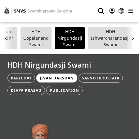
⚲
anpran
HDH
HDH
HDH
apashri
Gopalanand
Nirgundasji
Ishwarcharandasji
Swami
Swami
Swami
HDH Nirgundasji Swami
PARICHAY
JIVAN DARSHAN
SARVOTKRUSTATA
DIVYA PRASAD
PUBLICATION