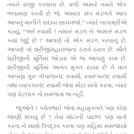
તમને રાજી કરવાના છે. વળી અમારે તમને એક 
ભલામણ કરવી છે જે, અમારા સંત મંડળને આપ 
આપનું માનીને સદાય સાચવજો.” ત્યારે બાપાશ્રીએ 
કહ્યું, “અરે સ્વામી ! તમારું મંડળ ને અમારું મંડળ 
ક્યાં જુદું છે ? આપણે તો એક મંડળ કરવાનું છે. 
આપણે તો શ્રીજીમહારાજના ઠરાવે ઠરાવ છે. સૌને 
શ્રીજીની મૂર્તિમાં જોડવા એ જ આપણું કામ છે. 
શ્રીજીની મૂર્તિમાં અનંત મુક્ત રહ્યા છે તે વાત 
આપણા ગુરુ ગોપાળાનંદ સ્વામી, સ્વરૂપાનંદ સ્વામી 
તથા વ્યાપકાનંદ સ્વામી જેવા મોટા સંતો કરતા; ત્યારે 
પણ કેટલાક તો સમજતા જ નહીં.
જુઓને ! પર્વતભાઈ જેવા મહામુક્તને પણ કોણ 
જાણી શક્યું છે ? તેવા મોટાની પાછળ પણ વાર્તા 
કરતા ને સામો ઉપદ્રવ કરતા પણ મહિમા સમજાયો 