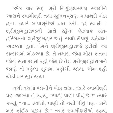
એક વાર સદ્‌. શ્રી નિર્ગુણદાસજી સ્વામીને 
આસને સ્વામીશ્રી તથા જીવનપ્રાણ બાપાશ્રી બેઠા 
હતા. ત્યારે બાપાશ્રીએ વાત કરી, “હે સ્વામી ! 
શ્રીજીમહારાજની સાથે રહેલા કેટલાક સંત-
હરિભક્તો શ્રીજીમહારાજનું સર્વોપરીપણું કહેવામાં 
અટકતા હતા. તેમને શ્રીજીમહારાજે ફરીથી આ 
સત્સંગમાં મોકલ્યા છે. તે તમારા જેવા મોટા સંતના 
જોગ-સમાગમમાં રહી જેમ છે તેમ શ્રીજીમહારાજને 
જાણે તો વહેલા સુખમાં પહોંચી જાય. એમ કહી 
થોડી વાર સૂઈ રહ્યા.
વળી વચમાં જાગીને બેઠા થયા. ત્યારે સ્વામીશ્રી 
પણ જાગ્યા ને કહ્યું, “ભાઈ, પાણી પીવું છે ?” ત્યારે 
કહ્યું, “ના... સ્વામી, પાણી તો નથી પીવું પણ તમને 
મારે કાંઈક પૂછવું છે.” ત્યારે સ્વામીશ્રીએ કહ્યું, 