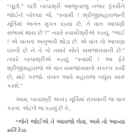
“પૂછો.” પછી બાપાશ્રી આજુબાજુ નજર ફેરવીને 
જોઈને બોલ્યા જે, “સ્વામી ! શ્રીજીમહારાજની 
મૂર્તિમાં અનંત મુક્ત રહ્યા છે, તે વાત આપણી 
સભામાં થાય છે ?” ત્યારે સ્વામીશ્રીએ કહ્યું, “ભાઈ 
! એ વાતના અનુભવી થોડા છે. એ વાત તો આપણા 
ઘરની છે ને તે તો તમારે સૌને સમજાવવાની છે.” 
ત્યારે બાપાશ્રીએ કહ્યું, “સ્વામી ! આ ફેરે 
શ્રીજીમહારાજે એ વાત સમજાવવાનો સંકલ્પ કર્યો 
છે; માટે કરજો. વખત આવે મહારાજ બધુંય સારું 
કરશે.”
આમ, બાપાશ્રી અખંડ મૂર્તિમાં રાખવાની જ વાત 
કરતા. એટલે જ કહ્યું છે કે,
“જેને જોઈએ તે આવજો લેવા, અમે તો આવ્યા 
મૂર્તિ દેવા,