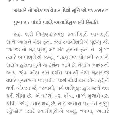
અમારે તો એક જ વેપાર, દેવી મૂર્તિ એ જ કરાર.”
પુષ્પ ૨ : પાંદડે પાંદડે અનાદિમુક્તની સ્થિતિ
સદ્‌. શ્રી નિર્ગુણદાસજી સ્વામીશ્રી બાપાશ્રી 
સાથે આસને બેઠા હતા. ત્યાં સ્વામીશ્રીએ પૂછયું જે, 
“આજ તો મહાપ્રભુ મંદ મંદ હસતા હતા તે  શું ?” 
ત્યારે બાપાશ્રીએ કહ્યું, “મહારાજ પોતાની સભાને 
સદાય હસતા મુખે જ દર્શન આપે છે. તેમાંય આજ તો 
આપ જેવા મોટા સંત દર્શને પધાર્યા તેથી મહારાજે 
વધારે પ્રસન્નતા જણાવી.” પછી થોડી વાર મૌન રહીને 
વળી બોલ્યા જે, “સ્વામી, તમે શ્રીજીમહારાજને વશ 
કરી લીધા છે. ‘મેં વા’લો વશ કીધા, વા’લે મુજને વશ 
કીધી’ એવું તમારે થયું છે. માટે અમારા પર તમે રાજી 
રહેજો.” ત્યારે સ્વામીશ્રીએ કહ્યું, “બાપા, અમારે 