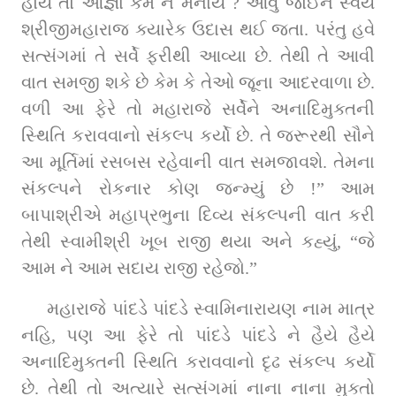
હોય તો આજ્ઞા કેમ ન મનાય ? આવું જોઈને સ્વયં 
શ્રીજીમહારાજ ક્યારેક ઉદાસ થઈ જતા. પરંતુ હવે 
સત્સંગમાં તે સર્વે ફરીથી આવ્યા છે. તેથી તે આવી 
વાત સમજી શકે છે કેમ કે તેઓ જૂના આદરવાળા છે. 
વળી આ ફેરે તો મહારાજે સર્વેને અનાદિમુક્તની 
સ્થિતિ કરાવવાનો સંકલ્પ કર્યો છે. તે જરૂરથી સૌને 
આ મૂર્તિમાં રસબસ રહેવાની વાત સમજાવશે. તેમના 
સંકલ્પને રોકનાર કોણ જન્મ્યું છે !” આમ 
બાપાશ્રીએ મહાપ્રભુના દિવ્ય સંકલ્પની વાત કરી 
તેથી સ્વામીશ્રી ખૂબ રાજી થયા અને કહ્યું, “જે 
આમ ને આમ સદાય રાજી રહેજો.”
મહારાજે પાંદડે પાંદડે સ્વામિનારાયણ નામ માત્ર 
નહિ, પણ આ ફેરે તો પાંદડે પાંદડે ને હૈયે હૈયે 
અનાદિમુક્તની સ્થિતિ કરાવવાનો દૃઢ સંકલ્પ કર્યો 
છે. તેથી તો અત્યારે સત્સંગમાં નાના નાના મુક્તો 