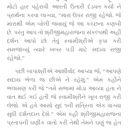
મોટો હાર પહેરાવી આરતી ઉતારી દંડવત કર્યા ને 
પ્રાર્થના કરવા લાગ્યા, “મારા ઉપર રાજી રહેજો. જે 
મારાથી એમ બોલી જવાયું જે આ કચ્છના કણબી 
છે. પરંતુ આપ તો શ્રીજીમહારાજના સંકલ્પથી અહીં 
દર્શન આપો છો તેવું સ્વામીશ્રીએ કૃપા કરી 
સમજાવ્યું ત્યારે ખબર પડી માટે સદાય રાજી 
રહેજો.” 
પછી બાપાશ્રીએ આશીર્વાદ આપ્યા જે, “આપણે 
સદાય ભેળા જ છીએ ને રહેશું.” એમ કહીને 
ભલામણ કરી જે “તમે સભામાં મોડા આવ્યા હતા ને 
વાત થઈ ગઈ હતી જે સ્વામીશ્રીને ખૂબ રાજી કરી 
લેજો. એ હવે આસો સુદ ૧ની રાત્રિના એક વાગ્યા 
સુધી દર્શનદાન દેશે.” એમ કહી શ્રીજીમહારાજના 
પ્રતાપની ઘણીક વાતો કરી તેથી તેમને ઘણું જ હેત 