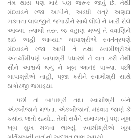
તેમ થાય પણ મારે પણ જરૂર જાવું છે. તેથી 
મંદવાડને રજા આપીને, અડધી રાત્રે અણદા 
ભક્તના લાલજીને જગાડીને સાથે લીધો ને ખારી રોલે 
આવ્યા. ત્યાંથી તરત જ વહાણ મળ્યું તે વવાણિયે 
થઈ અહીં આવ્યા.” બાપાશ્રીએ સ્વતંત્રપણે 
મંદવાડને રજા આપી તે તથા સ્વામીશ્રીએ 
અંતર્યામીપણે બાપાશ્રી પધારશે તે વાત કરી તેથી 
સૌને આશ્ચર્ય થયું ને ખૂબ આનંદ પામ્યા. પછી 
બાપાશ્રીએ નાહી, પૂજા કરીને સ્વામીશ્રી સાથે 
ઠાકોરજી જમાડ્યા.
પછી તો બાપાશ્રી તથા સ્વામીશ્રી બંને 
એકબીજાને મળતા. એકબીજાનો મંદવાડ જાણે કે 
ક્યાંય જતો રહ્યો... તેથી સર્વેને સમાગમનું પણ ખૂબ 
ખૂબ સુખ મળવા લાગ્યું. સ્વામીશ્રીએ ખૂબ 
મૂર્તિસુખની વાતોનો અદ્‌ભુત લાભ આપ્યો.