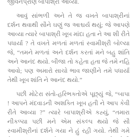
જીવનપ્રાણ બાપાશ્રી આવ્યા.
આવું સાંભળી અને તે જ વખતે બાપાશ્રીનાં 
દર્શન થવાથી સૌને ઘણું જ આશ્ચર્ય થયું; જે આપણે 
આવ્યા ત્યારે બાપાશ્રી ખૂબ માંદા હતા ને આ શી રીતે 
પધાર્યા ? તે વખતે મળતાં મળતાં સ્વામીશ્રી બોલ્યા 
જે, “તમને મળતાં અને દર્શન કરતાં મને બહુ શાંતિ 
અને આનંદ થયો. બીજા તો કહેતા હતા જે તમે નહિ 
આવો; પણ અમારો સાચો ભાવ જાણીને તમે પધાર્યા 
તેથી ખૂબ શાંતિ ને આનંદ થયો.”
પછી મોટેરા સંતો-હરિભક્તોએ પૂછ્યું જે, “બાપા 
! આપને મંદવાડની અશક્તિ ખૂબ હતી ને આપ કેવી 
રીતે આવ્યા ?” ત્યારે બાપાશ્રીએ કહ્યું, “તમારા 
નીકળ્યા પછી મને એમ સંકલ્પ થયો જે સૌ 
સ્વામીશ્રીનાં દર્શને ગયા ને હું રહી ગયો. તેથી ગમે 