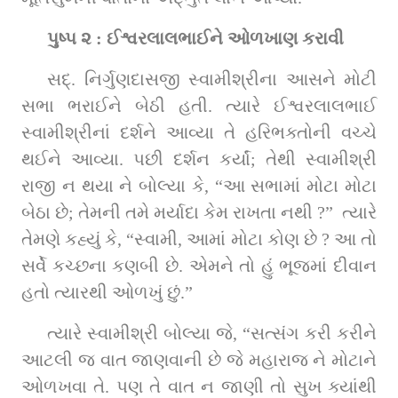
પુષ્પ ૨ : ઈશ્વરલાલભાઈને ઓળખાણ કરાવી
સદ્‌. નિર્ગુણદાસજી સ્વામીશ્રીના આસને મોટી 
સભા ભરાઈને બેઠી હતી. ત્યારે ઈશ્વરલાલભાઈ 
સ્વામીશ્રીનાં દર્શને આવ્યા તે હરિભક્તોની વચ્ચે 
થઈને આવ્યા. પછી દર્શન કર્યાં; તેથી સ્વામીશ્રી 
રાજી ન થયા ને બોલ્યા કે, “આ સભામાં મોટા મોટા 
બેઠા છે; તેમની તમે મર્યાદા કેમ રાખતા નથી ?”  ત્યારે 
તેમણે કહ્યું કે, “સ્વામી, આમાં મોટા કોણ છે ? આ તો 
સર્વે કચ્છના કણબી છે. એમને તો હું ભૂજમાં દીવાન 
હતો ત્યારથી ઓળખું છું.”
ત્યારે સ્વામીશ્રી બોલ્યા જે, “સત્સંગ કરી કરીને 
આટલી જ વાત જાણવાની છે જે મહારાજ ને મોટાને 
ઓળખવા તે. પણ તે વાત ન જાણી તો સુખ ક્યાંથી 