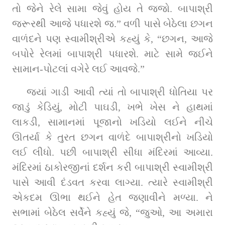
તો જેને રેલે સામા જેવું હોય તે જજો. બાપાશ્રી 
જરૂરથી આજે પધારશે જ.” વળી પાસે બેઠેલા છગન 
વાળંદને પણ સ્વામીશ્રીએ કહ્યું કે, “છગન, આજે 
બપોરે રેલમાં બાપાશ્રી પધારશે. માટે સામે જઈને 
સામાન-પોટલાં વગેરે લઈ આવજે.”
જ્યાં ગાડી આવી ત્યાં તો બાપાશ્રી ધોતિયા પર 
જાડું કેડિયું, મોટી પાઘડી, ખભે ખેસ ને હાથમાં 
લાકડી, સામાનમાં પૂજાનો ખડિયો લઈને નીચે 
ઊતર્યા કે તુરત છગન વાળંદે બાપાશ્રીનો ખડિયો 
લઈ લીધો. પછી બાપાશ્રી સીધા મંદિરમાં આવ્યા. 
મંદિરમાં ઠાકોરજીનાં દર્શન કરી બાપાશ્રી સ્વામીશ્રી 
પાસે આવી દંડવત કરવા લાગ્યા. ત્યારે સ્વામીશ્રી 
એકદમ ઊભા થઈને હેત જણાવીને મળ્યા. ને 
સભામાં બેઠેલ સર્વેને કહ્યું જે, “જુઓ, આ અમારા 