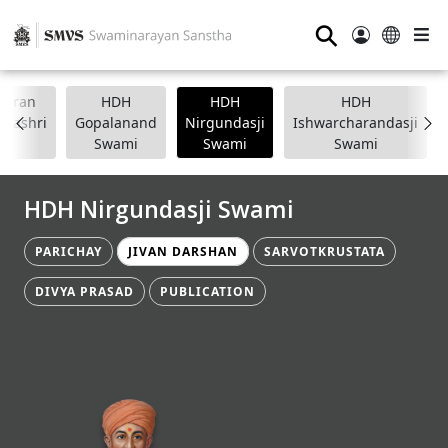
⚲
anpran
HDH
HDH
HDH
apashri
Gopalanand
Nirgundasji
Ishwarcharandasji
Swami
Swami
Swami
HDH Nirgundasji Swami
PARICHAY
JIVAN DARSHAN
SARVOTKRUSTATA
DIVYA PRASAD
PUBLICATION