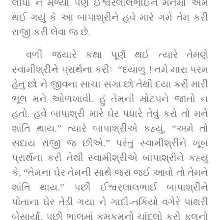
લીધા ને મળ્યા પણ ઈશ્વરલાલભાઈને મનમાં એમ 
થઈ ગયું કે આ બાપાશ્રીને હવે મારે ગમે તેમ કરી 
રાજી કરી લેવા જ છે.
વળી જ્યારે કથા પૂર્ણ થઈ ત્યારે તેમણે 
સ્વામીશ્રીને પ્રાર્થના કરીઃ  “દયાળુ ! તમે મારા પરમ 
હેતુ છો ને જીવના સાચા સગા છો તેથી દયા કરી મારી 
ભૂલ મને ઓળખાવી. હું તેમની મોટપને જાતો ન 
હતો. હવે બાપાશ્રી મારે ઘેર પધારે તેવું કરો તો મને 
શાંતિ થાય.” ત્યારે બાપાશ્રીએ કહ્યું, “અમે તો 
સદાય રાજી જ છીએ.” પરંતુ સ્વામીશ્રીને ખૂબ 
પ્રાર્થના કરી તેથી સ્વામીશ્રીએ બાપાશ્રીને કહ્યું 
કે, “તેમના ઘેર તેમની સાથે જરા જઈ આવો તો તેમને 
શાંતિ થાય.” પછી ઈશ્વરલાલભાઈ બાપાશ્રીને 
પોતાના ઘેર તેડી ગયા ને ગાદી-તકિયો વગેરે પાથરી 
બેસાર્યા. પછી ભાલમાં કુમકુમનો ચાંદલો કરી ફૂલનો 