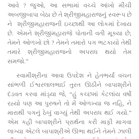
આવે ? જુઓ, આ સભામાં વચ્ચે આંખો મીંચી 
અબજીબાપા બેઠા છે તે શ્રીજીમહારાજનું સ્વરૂપ છે 
ને  શ્રીજીમહારાજની ઇચ્છાથી આ લોકમાં દેખાય 
છે. એમને શ્રીજીમહારાજે પોતાની વતી મૂક્યા છે; 
તેમને ઓળખો છો ? તેમને તમારો પગ ભટકાયો તેથી 
તમારે શ્રીજીમહારાજનો અપરાધ થયો તેમ 
સમજો.”
સ્વામીશ્રીના આવા ઉપદેશ ને હેતભર્યાં વચન 
સાંભળી ઈશ્વરલાલભાઈ તુરત ઊઠીને બાપાશ્રીને 
દંડવત કરવા માંડ્યા જે, “હું કચ્છમાં કેટલાંય વર્ષો 
રહ્યો પણ આ પુરુષને તો મેં ઓળખ્યા જ નહિ, ને 
મારાથી પગનું ઠેબું વાગ્યું તેથી અપરાધ થઈ ગયો.” 
એમ કહી બાપાશ્રીને પ્રાર્થના કરી માફી માગવા 
લાગ્યા એટલે બાપાશ્રીએ ઊભા થઈને તેમને ઝાલી 