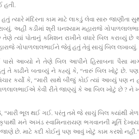
ઈ હતી.
 હતું ત્યારે મંદિરના કામ માટે લાકડું લેવા સારુ જાણીતા સ
્યું. અહીં કડીમાં શ્રી ઘનશ્યામ મહારાજે ગોપાળલાલભાઈને ર
તેણે ત્યાં પોતાનું કમિશન રાખીને વધારે બિલ કરાવ્યું છે 
ાજે ગોપાળલાલભાઈને જેવું હતું તેવું સાચું બિલ લખાવ્યું.
 પાસે આવ્યો ને તેણે બિલ આપીને હિસાબના પૈસા માગ્
 તે કાઢીને બતાવ્યું ને કહ્યું કે, “તારું બિલ ખોટું છે.
ર કર્યો કે, “મારી સાથે બીજું કોઈ ત્યાં આવ્યું પણ ન હત
ાળલાલભાઈએ કેવી રીતે જાણ્યું કે આ બિલ ખોટું છે ? ન
, “મારી ભૂલ થઈ ગઈ. પરંતુ તમે જે સાચું બિલ ક્યાંથી મેળવ
ં જાણે છે. માટે કદી કોઈનું પણ આવું ખોટું કામ કરશો નહીં.