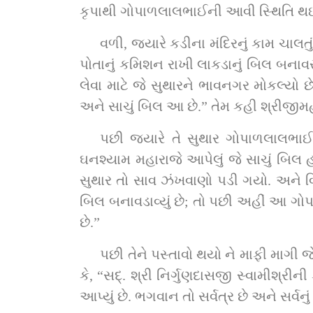
કૃપાથી ગોપાળલાલભાઈની આવી સ્થિતિ થ
વળી, જ્યારે કડીના મંદિરનું કામ ચાલતું
પોતાનું કમિશન રાખી લાકડાનું બિલ બનાવરાવ
લેવા માટે જે સુથારને ભાવનગર મોકલ્યો છે 
અને સાચું બિલ આ છે.” તેમ કહી શ્રીજીમહાર
પછી જ્યારે તે સુથાર ગોપાળલાલભાઈ
ઘનશ્યામ મહારાજે આપેલું જે સાચું બિલ હતું
સુથાર તો સાવ ઝંખવાણો પડી ગયો. અને વિચા
બિલ બનાવડાવ્યું છે; તો પછી અહીં આ ગોપ
છે.”
પછી તેને પસ્તાવો થયો ને માફી માગી જે
કે, “સદ્‌. શ્રી નિર્ગુણદાસજી સ્વામીશ્રીની કૃપાથી મને અખંડ સ્વામિનારાયણ ભગવાનની મૂર્તિ દેખાય છે. તેથી સ્વયં ભગવાને મને આ સાચું બિલ 
આપ્યું છે. ભગવાન તો સર્વત્ર છે અને સર્વનુ