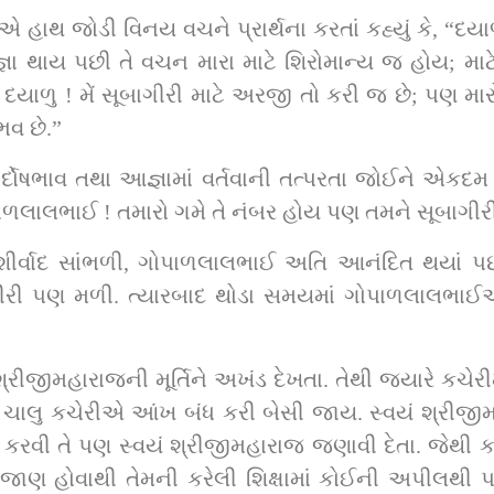
થ જોડી વિનય વચને પ્રાર્થના કરતાં કહ્યું કે, “દયાળુ
 થાય પછી તે વચન મારા માટે શિરોમાન્ય જ હોય; માટે 
. દયાળુ ! મેં સૂબાગીરી માટે અરજી તો કરી જ છે; પણ 
ભવ છે.”
િર્દોષભાવ તથા આજ્ઞામાં વર્તવાની તત્પરતા જોઈને એકદમ
ોપાળલાલભાઈ ! તમારો ગમે તે નંબર હોય પણ તમને સૂબાગીર
શીર્વાદ સાંભળી, ગોપાળલાલભાઈ અતિ આનંદિત થયાં પછી
ી પણ મળી. ત્યારબાદ થોડા સમયમાં ગોપાળલાલભાઈએ સ
રીજીમહારાજની મૂર્તિને અખંડ દેખતા. તેથી જ્યારે કચેરી
પોતે ચાલુ કચેરીએ આંખ બંધ કરી બેસી જાય. સ્વયં શ્રીજીમહ
ા કરવી તે પણ સ્વયં શ્રીજીમહારાજ જણાવી દેતા. જેથી ક
જાણ હોવાથી તેમની કરેલી શિક્ષામાં કોઈની અપીલથી પણ