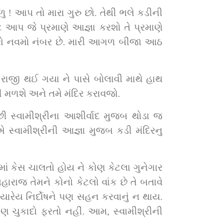
 ! આપ તો મારા ગુરુ છો. તેથી ભલે કડીની 
આપ જે પ્રમાણે આજ્ઞા કરશો તે પ્રમાણે 
મારો નવમો નંબર છે. મારી આગળ બીજા આઠ 
 રાજી થઈ ગયા ને પાસે બોલાવી માથે હાથ 
ી મળશે અને તમે મંદિર કરાવજો.
 સ્વામીશ્રીના આશીર્વાદ મુજબ થોડા જ 
્વામીશ્રીની આજ્ઞા મુજબ કડી મંદિરનુ 
માં કેસ ચાલતો હોય ને કોણ કેટલા ગુનેગાર 
ારાજ તેમને કોનો કેટલો વાંક છે તે બતાવે 
્યારેય નિર્દોષને પણ સહન કરવાનું ન થાય. 
 ચુકાદો ફરતો નહીં. આમ, સ્વામીશ્રીની 