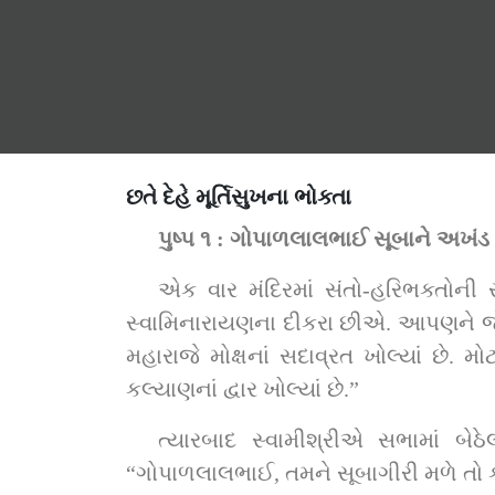
છતે દેહે મૂર્તિસુખના ભોક્તા
પુષ્પ ૧ : ગોપાળલાલભાઈ સૂબાને અખંડ મૂર
એક વાર મંદિરમાં સંતો-હરિભક્તોની સભા ભરાઈને બેઠી હતી. ત્યારે સદ
સ્વામિનારાયણના દીકરા છીએ. આપણને જે પ્
મહારાજે મોક્ષનાં સદાવ્રત ખોલ્યાં છે. મોટ
કલ્યાણનાં દ્વાર ખોલ્યાં છે.”
ત્યારબાદ સ્વામીશ્રીએ સભામાં બેઠે
“ગોપાળલાલભાઈ, તમને સૂબાગીરી મળે તો કડ