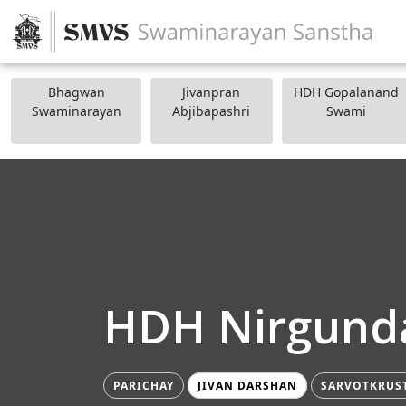
Bhagwan
Jivanpran
HDH Gopalanand
Swaminarayan
Abjibapashri
Swami
HDH Nirgunda
PARICHAY
JIVAN DARSHAN
SARVOTKRUS