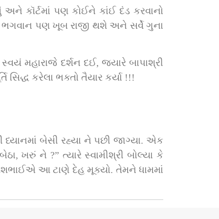
 અને કૉર્ટમાં પણ કોઈને કાંઈ દંડ કરવાનો 
ી ભગવાન પણ ખૂબ રાજી થશે અને સર્વે ગુના 
્વયં મહારાજે દર્શન દઈ, જ્યારે બાપાશ્રી 
ાવ્યું હતું. કોટિ કોટિ વંદન સદ્‌ગુરુશ્રીને ! કેવા મૂર્તિ સિદ્ધ કરેલા ભક્તો તૈયાર કર્યા !!!
 ખરું ને ?” ત્યારે સ્વામીશ્રી બોલ્યા કે 
ભાઈએ આ ટાણે દેહ મૂક્યો. તેમને ધામમાં 