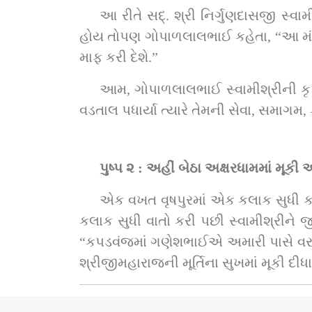
આ રીતે સદ્. શ્રી નિર્ગુણદાસજી સ્વામ
હોય તોપણ ગોપાળલાલભાઈ કહેતા, “આ મંદિર થ
માફ કરી દેશે.”
આમ, ગોપાળલાલભાઈ સ્વામીશ્રીની કૃપાથ
પુષ્પ ૨ : અહીં બેઠા અક્ષરધામમાં મૂકી 
એક વખત વૃષપુરમાં એક કલાક સુધી કથા વંચાઈ રહી ત્યાં સુધી, સદ્‌ગુરુશ્રી નિર્
કલાક સુધી વાતો કરી પછી સ્વામીશ્રીને જીવ
“કપડવંજમાં ગણેશભાઈએ અમારી પાસે વર મા
શ્રીજીમહારાજની મૂર્તિના સુખમાં મૂકી દીધા