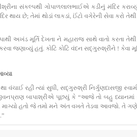
ીશ્રીના સંકલ્પથી ગોપાળલાલભાઈએ કડીનું મંદિર કરાવ્યું
ાય છે; તેમાં થોડાં લાકડાં, ઈંટો વગેરેની સેવા કરો તેથ
ી અખંડ મૂર્તિ દેખતા ને મહારાજ સાથે વાતો કરતા તેથી સ
વડતાલ પધાર્યા ત્યારે તેમની સેવા, સમાગમ, કરવા જણ
આવ્યા
ગુણદાસજી સ્વામી ધ્યાનમાં બેસી રહ્યા ને પછી જાગ્યા. એક 
નપ્રાણ બાપાશ્રીએ પૂછયું કે “આજે તો બહુ ધ્યાનમાં બેઠા,
ગ્યો હતો જે તમો મને અંત વખતે તેડવા આવજો. તે ગણેશ
.”