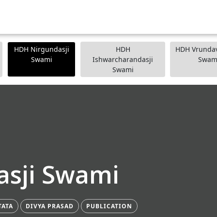
HDH Nirgundasji
HDH
HDH Vrundav
Swami
Ishwarcharandasji
Swam
Swami
sji Swami
TATA
DIVYA PRASAD
PUBLICATION