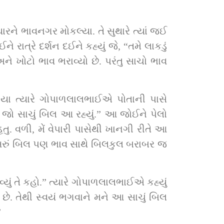
ુથારને ભાવનગર મોકલ્યા. તે સુથારે ત્યાં જઈ 
ાત્રે દર્શન દઈને કહ્યું જે, “તમે લાકડું 
અને ખોટો ભાવ ભરાવ્યો છે. પરંતુ સાચો ભાવ 
યા ત્યારે ગોપાળલાલભાઈએ પોતાની પાસે 
 પણ જો સાચું બિલ આ રહ્યું.” આ જોઈને પેલો 
ુ. વળી, મેં વેપારી પાસેથી ખાનગી રીતે આ 
ે ખરું બિલ પણ ભાવ સાથે બિલકુલ બરાબર જ 
્યું તે કહો.” ત્યારે ગોપાળલાલભાઈએ કહ્યું 
”