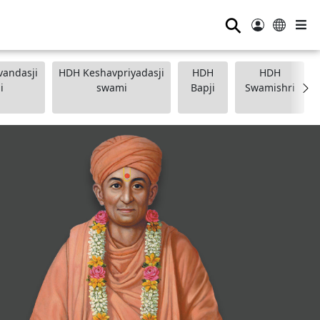
⚲
andasji
HDH Keshavpriyadasji
HDH
HDH
i
swami
Bapji
Swamishri