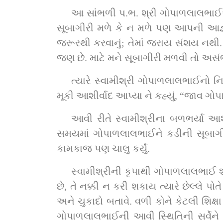
આ સાંભળી પ.ભ. શ્રી ગોપાળલાલભાઈએ હા
સૂબાગીરી મળે કે ન મળે પણ આપની આજ્ઞા
જરૂરથી કરવાનું; તેમાં જરાય સંશય નથી
જણ છે. માટે મને સૂબાગીરી મળવી તો અસં
ત્યારે સ્વામીશ્રી ગોપાળલાલભાઈનો ન
મૂકી આશીર્વાદ આપ્યા ને કહ્યું, “જાવ ગ
આવી રીતે સ્વામીશ્રીના બળભર્યા આ
સમયમાં ગોપાળલાલભાઈને કડીની સૂબાગીર
કામકાજ પણ ચાલુ કર્યું.
સ્વામીશ્રીની કૃપાથી ગોપાળલાલભાઈ શ્
છે, તે નક્કી ન કરી શકાય ત્યારે છેલ્લે 
અને ચુકાદો બતાવે. વળી કોને કેટલી શિક્ષ
ગોપાળલાલભાઈની આવી સ્થિતિની સર્વેને 