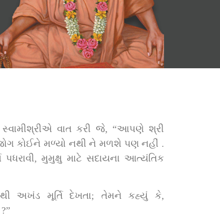
જોગ કોઈને મળ્યો નથી ને મળશે પણ નહીં . 
તિ પધરાવી, મુમુક્ષુ માટે સદાયના આત્યંતિક 
અખંડ મૂર્તિ દેખતા; તેમને કહ્યું કે, 
 ?”