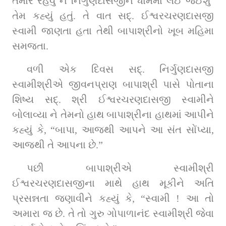
તમારે રહેવું ને નિર્ગુણદાસજીને ધામમાં લઈ જઈશું’ 
તેમ કહ્યું હતું. તે વાત સદ્‌. ઈશ્વરચરણદાસજી 
સ્વામી જાણતા હતા તેથી બાપાશ્રીનો ખૂબ મહિમા 
સમજતા.
વળી એક દિવસ સદ્. નિર્ગુણદાસજી 
સ્વામીશ્રીએ જીવનપ્રાણ બાપાશ્રી પાસે પોતાના 
શિષ્ય સદ્‌. શ્રી ઈશ્વરચરણદાસજી સ્વામીને 
બોલાવ્યા ને તેમનો હાથ બાપાશ્રીના હાથમાં આપીને 
કહ્યું કે, “બાપા, આજથી આપને આ સંત સોંપ્યા, 
આજથી તે આપના છે.”
પછી બાપાશ્રીએ સ્વામીશ્રી 
ઈશ્વરચરણદાસજીના માથે હાથ મૂકીને અતિ 
પ્રસન્નતા જણાવીને કહ્યું કે, “સ્વામી ! આ તો 
અમારા જ છે. તે તો ગુરુ ગોપાળાનંદ સ્વામીશ્રી જેવા 