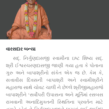
વારસદાર બન્યા
સદ્‌. નિર્ગુણદાસજી સ્વામીના ઇષ્ટ શિષ્ય સદ્‌. 
શ્રી ઈશ્વરચરણદાસજી જાણી ગયા હતા કે પોતાના 
ગુરુ અને બાપાશ્રીનો સંકેત એક જ છે. કેમ કે, 
સત્તાવીસ દિવસની બાપાશ્રી અને સ્વામીશ્રીને 
મહારાજ સાથે ચોવટ ચાલી ને છેલ્લે શ્રીજીમહારાજે 
બાપાશ્રીને ‘સર્વોપરી ઉપાસના અને મૂર્તિમાં રસબસ 
રાખવાની અનાદિમુક્તની સ્થિતિના પ્રવર્તન માટે 