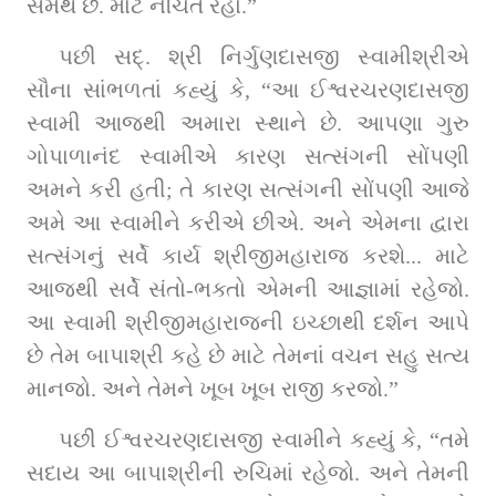
સમર્થ છે. માટે નચિંત રહો.”
પછી સદ્‌. શ્રી નિર્ગુણદાસજી સ્વામીશ્રીએ 
સૌના સાંભળતાં કહ્યું કે, “આ ઈશ્વરચરણદાસજી 
સ્વામી આજથી અમારા સ્થાને છે. આપણા ગુરુ 
ગોપાળાનંદ સ્વામીએ કારણ સત્સંગની સોંપણી 
અમને કરી હતી; તે કારણ સત્સંગની સોંપણી આજે 
અમે આ સ્વામીને કરીએ છીએ. અને એમના દ્વારા 
સત્સંગનું સર્વે કાર્ય શ્રીજીમહારાજ કરશે... માટે 
આજથી સર્વે સંતો-ભક્તો એમની આજ્ઞામાં રહેજો. 
આ સ્વામી શ્રીજીમહારાજની ઇચ્છાથી દર્શન આપે 
છે તેમ બાપાશ્રી કહે છે માટે તેમનાં વચન સહુ સત્ય 
માનજો. અને તેમને ખૂબ ખૂબ રાજી કરજો.”
પછી ઈશ્વરચરણદાસજી સ્વામીને કહ્યું કે, “તમે 
સદાય આ બાપાશ્રીની રુચિમાં રહેજો. અને તેમની 