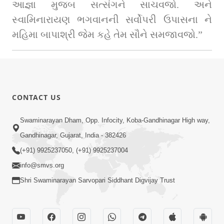
આજ્ઞા મુજબ સત્સંગને સાચવજો. અને 
સ્વામિનારાયણ ભગવાનની સર્વોપરી ઉપાસના ને 
મહિમા બાપાશ્રી જેમ કહે તેમ સૌને સમજાવજો.”
CONTACT US
Swaminarayan Dham, Opp. Infocity, Koba-Gandhinagar High way,
Gandhinagar, Gujarat, India - 382426
(+91) 9925237050, (+91) 9925237004
info@smvs.org
Shri Swaminarayan Sarvopari Siddhant Digvijay Trust