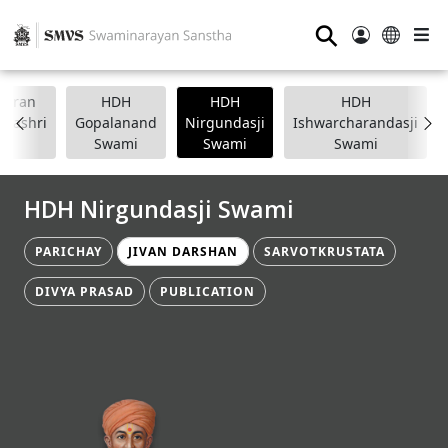
⚲
anpran
HDH
HDH
HDH
apashri
Gopalanand
Nirgundasji
Ishwarcharandasji
Swami
Swami
Swami
HDH Nirgundasji Swami
PARICHAY
JIVAN DARSHAN
SARVOTKRUSTATA
DIVYA PRASAD
PUBLICATION