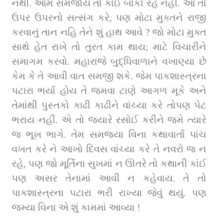
નથી. આમ સમજાય તો કાંઈ બાકી રહે નહીં. આ તો 
ઉપર ઉપરનો સત્સંગ કરે, પણ મોટા મુક્તને રાજી 
કરવાનું તાન નહિ તેને શું હાથ આવે ? જો મોટા મુક્ત 
સાથે હેત રાખે તો તુરત કામ થાય; માટે વિચારીને 
સમાગમ કરવો. મહારાજે બુદ્ધિવાળાને વખાણ્યા છે 
કેમ કે તે આવી વાત સમજી શકે. જેમ પાકશાસ્ત્રના 
પટારા ભર્યા હોય તે જમવા ટાણે આગળ મૂકે અને 
તેમાંથી પુસ્તકો કાઢી કાઢીને વાંચ્યા કરે તોપણ પેટ 
ભરાય નહીં. એ તો જ્યારે રસોઈ કરીને જમે ત્યારે 
જ ભૂખ ભાગે. તેમ સમજ્યા વિના કથાવાર્તા પાંચ 
વખત કરે ને આખો દિવસ વાંચ્યા કરે તે નવરો જ ન 
રહે, પણ જો મૂર્તિના સુખમાં ન ઊતરે તો કથાની કાંઈ 
પણ અસર તેનામાં આવી ન કહેવાય. તે તો 
પાકશાસ્ત્રના પટારા ભરી રાખ્યા જેવું થયું. પણ 
જમ્યા વિના એ શું કામમાં આવ્યા !