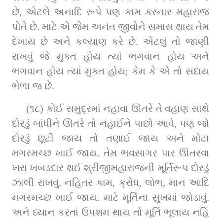
છે, એટલે અનાદિ રૂપે પણ કામ કરનાર મહારાજ 
પોતે છે. માટે એ જેમ અનંત જીવોને સમાસ થાય તેમ 
દેખાય છે અને કલ્યાણ કરે છે. એટલું તો જાણી 
રાખવું જે મુક્ત હોય ત્યાં ભગવાન હોય અને 
ભગવાન હોય ત્યાં મુક્ત હોય; કેમ કે એ તો સદાય 
ભેળા જ છે.
(૧૮) કોઈ સમુદ્રમાં નહાવા ઊતરે તે વહાણ સાથે 
દોરડું બાંધીને ઊતરે તો નહાઈને પાછો આવે, પણ જો 
દોરડું છૂટી જાય તો તણાઈ જાય અને મોટા 
મગરમચ્છ ખાઈ જાય. તેમ ભવસાગર પાર ઊતરવા 
ખરા ખબડદાર થઈ શ્રીજીમહારાજની મૂર્તિરૂપ દોરડું 
ઝાલી રાખવું. નહિતર કામ, ક્રોધ, લોભ, માન આદિ 
મગરમચ્છ ખાઈ જાય. માટે મૂર્તિના સુખમાં જોડાવું. 
અને ધ્યાન કરતાં ઉપશમ થાય તો મૂર્તિ ભૂલાય નહિ 