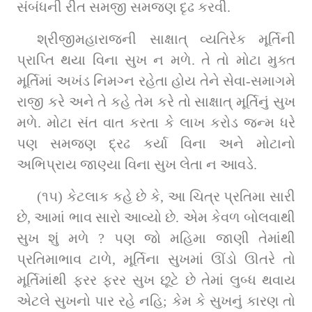
સંબંધની રીત સમજી સમજણ દૃઢ કરવી.
શ્રીજીમહારાજની સાક્ષાત્ વ્યતિરેક મૂર્તિની 
પ્રાપ્તિ થયા વિના સુખ ન મળે. તે તો મોટા મુક્ત 
મૂર્તિમાં અખંડ નિમગ્ન રહેતા હોય તેને સેવા-સમાગમે 
રાજી કરે અને તે કહે તેમ કરે તો સાક્ષાત્ મૂર્તિનું સુખ 
મળે. મોટા સંત વાત કરતા કે લાખ કરોડ જન્મ ધરે 
પણ સમજણ દ્રઢ કર્યા વિના અને મોટાનો 
અભિપ્રાય જાણ્યા વિના સુખ લેતા ન આવડે.
(૧૫) કેટલાક કહે છે કે, આ ચિત્ર પ્રતિમા સારી 
છે, આમાં ભાવ સારો આવ્યો છે. એમ કેવળ બોલવાથી 
સુખ શું મળે ? પણ જો મહિમા જાણી તેમાંથી 
પ્રતિમાભાવ ટાળે, મૂર્તિના સુખમાં ઊંડો ઊતરે તો 
મૂર્તિમાંથી ફરર ફરર સુખ છૂટે છે તેમાં લુબ્ધ થવાય 
એટલે સુખનો પાર રહે નહિ; કેમ કે સુખનું કારણ તો 