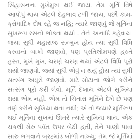
સિંહાસનના મુખેમુખ થઈ જાય. તેમ મૂર્તિ વિષે 
આપોપું થાય એટલે દેહભાવ ટળી જાય, પછી કામ-
ક્રોધાદિક દોષ રહે જ નહિ; ત્યારે જાણવું જે મૂર્તિના 
સુખરૂપ રસનો ભોક્તા થયો - તેને અનાદિ કહેવાય. 
જ્યાં સુધી મહારાજ સન્મુખ હોય ત્યાં સુધી વિધિ 
કરવાનો બાકી જાણવો, પણ પ્રતિલોમપણે હસ્તે 
હસ્ત, મુખે મુખ, ચરણે ચરણ થયાં એટલે વિધિ પૂરો 
થયો જાણવો. જ્યાં સુધી એવું ન થયું હોય ત્યાં સુધી 
સત્સંગ અધૂરો જાણવો. માટે મોટાના જોગે કરીને 
સત્સંગ પૂરો કરી લેવો. મૂર્તિ દેખાય એટલે સુખિયા 
થયા એમ નહીં. એમ તો ચિતારા મૂર્તિને દેખે છે પણ 
તેણે કરીને સુખિયા થતા નથી; એ તો જ્યારે મૂર્તિરૂપ 
થઈ મૂર્તિના સુખમાં ઊતરે ત્યારે સુખિયા થાય. એક 
ચકલી મેરુ પર્વત ઉપર બેઠી હતી, તેને પાણી પાવા 
સારુ ભગવાને બ્રહ્માંડ બોળી નાખ્યું; તેમ જે મૂર્તિમાં 