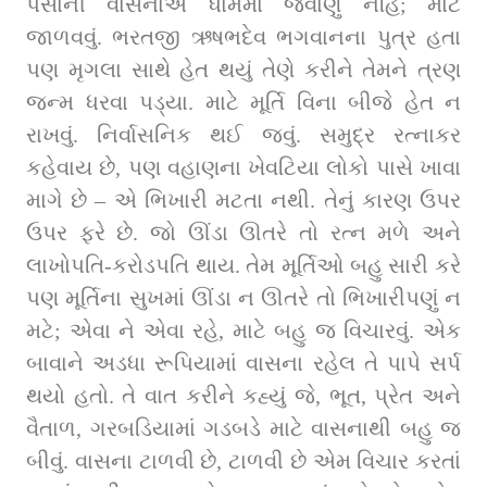
પૈસાની વાસનાએ ધામમાં જવાણું નહિ; માટે 
જાળવવું. ભરતજી ઋષભદેવ ભગવાનના પુત્ર હતા 
પણ મૃગલા સાથે હેત થયું તેણે કરીને તેમને ત્રણ 
જન્મ ધરવા પડ્યા. માટે મૂર્તિ વિના બીજે હેત ન 
રાખવું. નિર્વાસનિક થઈ જવું. સમુદ્ર રત્નાકર 
કહેવાય છે, પણ વહાણના ખેવટિયા લોકો પાસે ખાવા 
માગે છે – એ ભિખારી મટતા નથી. તેનું કારણ ઉપર 
ઉપર ફરે છે. જો ઊંડા ઊતરે તો રત્ન મળે અને 
લાખોપતિ-કરોડપતિ થાય. તેમ મૂર્તિઓ બહુ સારી કરે 
પણ મૂર્તિના સુખમાં ઊંડા ન ઊતરે તો ભિખારીપણું ન 
મટે; એવા ને એવા રહે, માટે બહુ જ વિચારવું. એક 
બાવાને અડધા રૂપિયામાં વાસના રહેલ તે પાપે સર્પ 
થયો હતો. તે વાત કરીને કહ્યું જે, ભૂત, પ્રેત અને 
વૈતાળ, ગરબડિયામાં ગડબડે માટે વાસનાથી બહુ જ 
બીવું. વાસના ટાળવી છે, ટાળવી છે એમ વિચાર કરતાં 