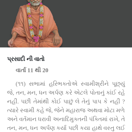
પ્રસાદી ની વાતો
વાર્તા 11 થી 20
(૧૧) સભામાં હરિભક્તોએ સ્વામીશ્રીને પૂછ્યું 
જે, તન, મન, ધન અર્પણ કરે એટલે પોતાનું કાંઈ રહે 
નહીં. પછી તેમાંથી કોઈ પાછું લે તેનું પાપ કે નહીં ? 
ત્યારે સ્વામી કહે જે, જેને મહારાજ અથવા મોટા મળે 
અને વર્તમાન ધરાવી અનાદિમુક્તની પંક્તિમાં રાખે, તે 
તન, મન, ધન અર્પણ કર્યા પછી કયા હાથે વસ્તુ લઈ 