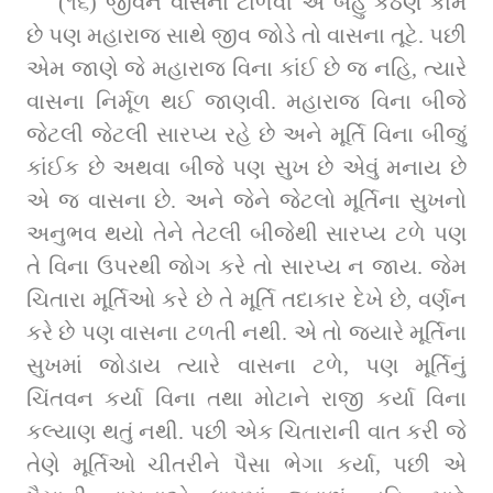
(૧૬) જીવને વાસના ટાળવી એ બહુ કઠણ કામ 
છે પણ મહારાજ સાથે જીવ જોડે તો વાસના તૂટે. પછી 
એમ જાણે જે મહારાજ વિના કાંઈ છે જ નહિ, ત્યારે 
વાસના નિર્મૂળ થઈ જાણવી. મહારાજ વિના બીજે 
જેટલી જેટલી સારપ્ય રહે છે અને મૂર્તિ વિના બીજું 
કાંઈક છે અથવા બીજે પણ સુખ છે એવું મનાય છે 
એ જ વાસના છે. અને જેને જેટલો મૂર્તિના સુખનો 
અનુભવ થયો તેને તેટલી બીજેથી સારપ્ય ટળે પણ 
તે વિના ઉપરથી જોગ કરે તો સારપ્ય ન જાય. જેમ 
ચિતારા મૂર્તિઓ કરે છે તે મૂર્તિ તદાકાર દેખે છે, વર્ણન 
કરે છે પણ વાસના ટળતી નથી. એ તો જ્યારે મૂર્તિના 
સુખમાં જોડાય ત્યારે વાસના ટળે, પણ મૂર્તિનું 
ચિંતવન કર્યા વિના તથા મોટાને રાજી કર્યા વિના 
કલ્યાણ થતું નથી. પછી એક ચિતારાની વાત કરી જે 
તેણે મૂર્તિઓ ચીતરીને પૈસા ભેગા કર્યા, પછી એ 