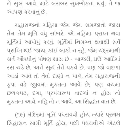
ને સુખ આવે. માટે બરાબર સુખભોક્તા થવું; તે જ 
આપણે કરવાનું છે.
મહારાજનો મહિમા જેમ જેમ સમજાતો જાય 
તેમ તેમ મૂર્તિ વધુ સાંભરે. એ મહિમા પ્રાપ્ત થવા 
મૂર્તિમાં આપોપું કરવું. મૂર્તિમાં નિમગ્ન થવાથી સર્વે 
પ્રાપ્તિ થઈ જાય; કાંઈ બાકી ન રહે. જેમ ચંદ્રમાથી 
સર્વે ઔષધીનું પોષણ થાય છે - બાજરી, ઘઉં આદિમાં 
રસ ચડે છે, અને સૂર્ય તેને પકવે છે. પણ જો વાદળાં 
આડાં આવે તો તેવો દાણો ન પાકે, તેમ મહારાજની 
કૃપા વડે જીવમાં મુક્તતા આવે છે; પણ વચમાં 
છળકપટ, દગા, પ્રપંચરૂપ વાદળાં ન હોય તો 
મુક્તતા આવે, નહિ તો ન આવે. આ સિદ્ધાંત વાત છે.
(૧૯) મંદિરમાં મૂર્તિ પધરાવવી હોય ત્યારે પ્રથમ 
સિંહાસન સામી મૂર્તિ હોય, પછી પધરાવીએ એટલે 