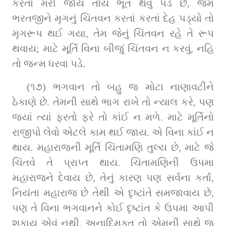
કરતાં મરી જાય તોય ભૂત થવું પડે છે, જેમ 
ભરતજીને મૃગનું ચિંતવન કરતાં કરતાં દેહ પડ્યો તો 
મૃગરૂપ થઈ ગયા, તેમ જેનું ચિંતવન રહે તે રૂપ 
થવાય; માટે મૂર્તિ વિના બીજું ચિંતવન ન કરવું, નહિ 
તો જન્મ ધરવા પડે.
(૧૭) ભગવાન તો બહુ જ મોટા નાણાવટીને 
ઠેકાણે છે. તેમની સાથે ભાગ રાખે તો ન્યાલ કરે, પણ 
જ્યાં ત્યાં ફરતો ફરે તો કાંઈ ન મળે. માટે મૂર્તિનો 
રાજીપો લેવો એટલે કામ થઈ જાય. એ વિના કાંઈ ન 
થાય. મહારાજની મૂર્તિ ચિંતામણિ તુલ્ય છે, માટે જે 
ચિંતવે તે પ્રાપ્ત થાય. ચિંતામણિની ઉપમા 
મહારાજને દેવાય છે, તેનું કારણ પણ સર્વના કર્તા, 
નિયંતા મહારાજ છે તેથી એ દૃષ્ટાંતે સમજાવાય છે, 
પણ તે વિના ભગવાનને કોઈ દૃષ્ટાંત કે ઉપમા આપી 
શકાય એવું નથી. અનાદિમુક્ત તો એમની સાથે જ 