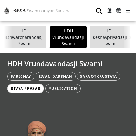
⚲
HDH
HDH
HDH
Ishwarcharandasji
Vrundavandasji
Keshavpriyadasji
Swami
Swami
swami
HDH Vrundavandasji Swami
PARICHAY
JIVAN DARSHAN
SARVOTKRUSTATA
DIVYA PRASAD
PUBLICATION