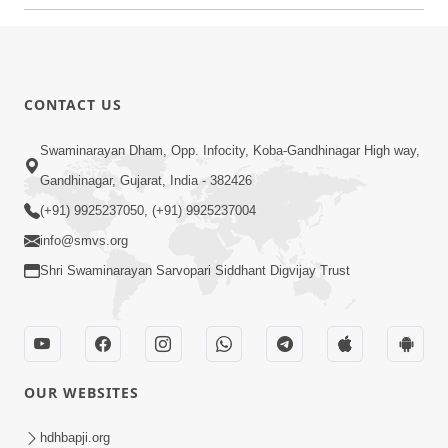
CONTACT US
Swaminarayan Dham, Opp. Infocity, Koba-Gandhinagar High way,
Gandhinagar, Gujarat, India - 382426
(+91) 9925237050, (+91) 9925237004
info@smvs.org
Shri Swaminarayan Sarvopari Siddhant Digvijay Trust
OUR WEBSITES
hdhbapji.org