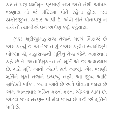
કરે તે પણ ધર્મામૃત પ્રમાણે રાખે અને તેથી અધિક 
જણાય તો જે મંદિરમાં પોતે રહેતા હોય ત્યાં 
ઠાકોરજીના કોઠારે આપી દે. એવી રીતે પોતાપણું ન 
રાખે તો ત્યાગીએ ધન અર્પણ કર્યું કહેવાય.
(૧૨) શ્રીજીમહારાજ તેજને મધ્યે બિરાજે છે 
એમ કહ્યું છે. એ તેજ તે શું ? એમ કહીને સ્વામીશ્રી 
બોલ્યા જે, મહારાજની મૂર્તિનું તેજ જેને અક્ષરધામ 
કહે છે તે. અનાદિમુક્તને તો મૂર્તિ એ જ અક્ષરધામ 
છે. માટે મૂર્તિ આવી એટલે સર્વ આવ્યું. એમ જાણી 
મૂર્તિને મૂકી તેજને ઇચ્છવું નહીં. આ જીવ આદિ 
સૃષ્ટિથી ભક્તિ કરતા આવે છે અને ધોવાતા જાય છે 
એમ અનંતવાર ભક્તિ કરતાં કરતાં ચોખ્ખા થાય છે. 
એટલે જન્મમરણરૂપી મેલ જાય છે પછી એ મૂર્તિને 
પામે છે.