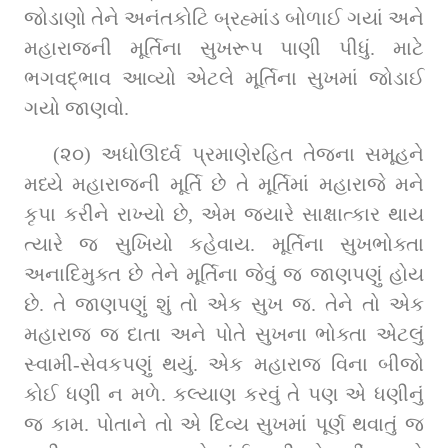
જોડાણો તેને અનંતકોટિ બ્રહ્માંડ બોળાઈ ગયાં અને 
મહારાજની મૂર્તિના સુખરૂપ પાણી પીધું. માટે 
ભગવદ્ભાવ આવ્યો એટલે મૂર્તિના સુખમાં જોડાઈ 
ગયો જાણવો.
(૨૦) અધોઊર્ધ્વ પ્રમાણેરહિત તેજના સમૂહને 
મધ્યે મહારાજની મૂર્તિ છે તે મૂર્તિમાં મહારાજે મને 
કૃપા કરીને રાખ્યો છે, એમ જ્યારે સાક્ષાત્કાર થાય 
ત્યારે જ સુખિયો કહેવાય. મૂર્તિના સુખભોક્તા 
અનાદિમુક્ત છે તેને મૂર્તિના જેવું જ જાણપણું હોય 
છે. તે જાણપણું શું તો એક સુખ જ. તેને તો એક 
મહારાજ જ દાતા અને પોતે સુખના ભોક્તા એટલું 
સ્વામી-સેવકપણું થયું. એક મહારાજ વિના બીજો 
કોઈ ધણી ન મળે. કલ્યાણ કરવું તે પણ એ ધણીનું 
જ કામ. પોતાને તો એ દિવ્ય સુખમાં પૂર્ણ થવાતું જ 