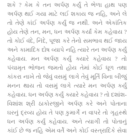
શકે ? કેમ કે તન અર્પણ કર્યું તે ભેળા હાથ પણ 
અર્પણ થઈ ગયા માટે લઈ શકાય જ નહિ, અને લે 
તો તેણે કાંઈ અર્પણ કર્યું જ નથી. અને એકાંતિક 
હોય તેણે તન, મન, ધન અર્પણ કર્યાં કેમ કહેવાય ? 
તો કોઈ વંદે, નિંદે, પૂજા કરે તેનો સમભાવ થઈ જાય 
અને કામાદિક દોષ વ્યાપે નહિ ત્યારે તન અર્પણ કર્યું 
કહેવાય. મન અર્પણ કર્યું ક્યારે કહેવાય ? તો 
પંચામૃત ભોજન જમતો હોય તેમાં કોઈ ધૂળ તથા 
કાંકરા નાખે તો જેવું વસમું લાગે તેવું મૂર્તિ વિના બીજું 
મનન થાય તો વસમું લાગે ત્યારે મન અર્પણ કર્યું 
કહેવાય. ધન અર્પણ કર્યું ક્યારે કહેવાય ? તો દશાંશ-
વિશાંશ શ્રી ઠાકોરજીને અર્પણ કરે અને પોતાના 
ઘરનું દ્રવ્ય હોય તે પણ કુમાર્ગે ન વાપરે તો ગૃહસ્થે 
ધન અર્પણ કર્યું કહેવાય. અને ત્યાગી તો પોતાનું 
કાંઈ છે જ નહિ એમ વર્તે અને કોઈ વસ્ત્રાદિકે સેવા 