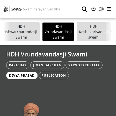
⚲
HDH
HDH
HDH
Ishwarcharandasji
Vrundavandasji
Keshavpriyadasji
Swami
Swami
swami
HDH Vrundavandasji Swami
PARICHAY
JIVAN DARSHAN
SARVOTKRUSTATA
DIVYA PRASAD
PUBLICATION