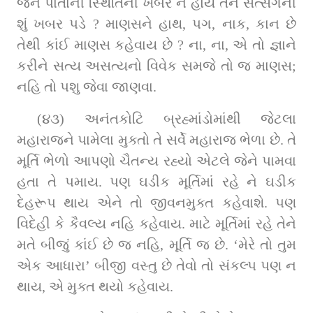
જેને પોતાની સ્થિતિની ખબર ન હોય તેને સત્સંગની 
શું ખબર પડે ? માણસને હાથ, પગ, નાક, કાન છે 
તેથી કાંઈ માણસ કહેવાય છે ? ના, ના, એ તો જ્ઞાને 
કરીને સત્ય અસત્યનો વિવેક સમજે તો જ માણસ; 
નહિ તો પશુ જેવા જાણવા.
(૪૩) અનંતકોટિ બ્રહ્માંડોમાંથી જેટલા 
મહારાજને પામેલા મુક્તો તે સર્વે મહારાજ ભેળા છે. તે 
મૂર્તિ ભેળો આપણો ચૈતન્ય રહ્યો એટલે જેને પામવા 
હતા તે પમાય. પણ ઘડીક મૂર્તિમાં રહે ને ઘડીક 
દેહરૂપ થાય એને તો જીવનમુક્ત કહેવાશે. પણ 
વિદેહી કે કૈવલ્ય નહિ કહેવાય. માટે મૂર્તિમાં રહે તેને 
મતે બીજું કાંઈ છે જ નહિ, મૂર્તિ જ છે. ‘મેરે તો તુમ 
એક આધારા’ બીજી વસ્તુ છે તેવો તો સંકલ્પ પણ ન 
થાય, એ મુક્ત થયો કહેવાય.