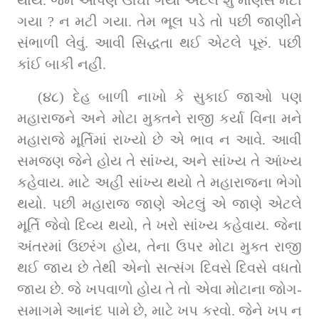
થાય. જેમ આપણે ઊંઘી ગયા એટલે શું માણસ મટી 
ગયા ? ન મટી ગયા. તેમ ભૂલ પડે તો પછી જાણીને 
સંભાળી લેવું. આવી સિદ્ધતા થઈ એટલે પૂરું. પછી 
કાંઈ બાકી નહીં.
(૪૮) દેહ બાળી નાખો કે સુકાઈ જાઓ પણ 
મહારાજને અને મોટા મુક્તને રાજી કર્યા વિના મને 
મહારાજે મૂર્તિમાં રાખ્યો છે એ ભાવ ન આવે. આવી 
સમજણ જેને હોય તે સાંખ્ય, અને સાંખ્ય તે આંખ્ય 
કહેવાય. માટે અહીં સાંખ્ય થયો તે મહારાજના ભેગો 
થયો. પછી મહારાજ જાણે એટલું એ જાણે એટલે 
મૂર્તિ જેવો દિવ્ય થયો, તે ખરો સાંખ્ય કહેવાય. જેના 
અંતરમાં ઉછરંગ હોય, તેના ઉપર મોટા મુક્ત રાજી 
થઈ જાય છે તેથી એનો સત્સંગ દિવસે દિવસે વધતો 
જાય છે. જે ખપવાળો હોય તે તો એવા મોટાના જોગ-
સમાગમે આનંદ પામે છે, માટે ખપ કરવો. જેને ખપ ન 