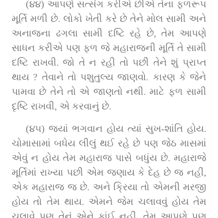
(૪૪) આપણે સત્સંગ કરીએ છીએ તેના ફળરૂપ 
મૂર્તિ મળી છે. લોકો ખેતી કરે છે તેને મોલ સામી અને 
અનાજના ઢગલા સામી દષ્ટિ રહે છે, તેમ આપણે 
સાધન કરીએ પણ ફળ જે મહારાજની મૂર્તિ તે સામી 
દષ્ટિ રાખવી. જો તે ન રહી તો પછી તેને શું પ્રાપ્ત 
થાય ? તેવાને તો પશુતુલ્ય જાણવો. કારણ કે જેને 
પામવા છે તેને તો એ જાણતો નથી. માટે ફળ સામી 
દૃષ્ટિ રાખવી, એ કરવાનું છે.
(૪૫) જ્યાં ભગવાન હોય ત્યાં સુખ-શાંતિ હોય. 
ચોમાસામાં બધેય લીલું થઈ રહે છે પણ જેઠ માસમાં 
એવું ન હોય તેમ મહારાજ પાસે બધુંય છે. મહારાજે 
મૂર્તિમાં રાખ્યા પછી એમ જણાય કે દેહ છે જ નહીં, 
એક મહારાજ જ છે. અને ક્રિયા તો એમની મરજી 
હોય તો તેમ થાય. એમને જેમ ચલાવવું હોય તેમ 
ચલાવે પણ તેનું એને કાંઈ નહીં. તેમ આપણે પણ 