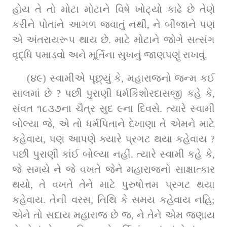
હોય તે તો મોટા મોટાને વિષે ખોટ્યો કાઢે છે તેણે 
કરીને પોતાને આગળ જવાતું નથી, ને બીજાને પણ 
એ અંતરાયરૂપ થાય છે. માટે મોટાને જોગે સત્સંગ 
વૃદ્ધિ પમાડવો અને મૂર્તિના સુખનું જાણપણું રાખવું.
(૪૯) સ્વામીએ પૂછ્યું કે, મહારાજનો જન્મ કઈ 
સાલમાં છે ? પછી પુરાણી ધર્મકિશોરદાસજી કહે કે, 
સંવત ૧૮૩૭ના ચૈત્ર સુદ ૯ના દિવસે. ત્યારે સ્વામી 
બોલ્યા જે, એ તો ધર્મપિતાને દેખાણા તે એમને માટે 
કહેવાય, પણ આપણે ક્યારે પ્રગટ થયા કહેવાય ? 
પછી પુરાણી કાંઈ બોલ્યા નહીં. ત્યારે સ્વામી કહે કે, 
જે સમયે ને જે વખતે જેને મહારાજનો સાક્ષાત્કાર 
થયો, તે વખતે તેને માટે પુરુષોત્તમ પ્રગટ થયા 
કહેવાય. તેની વરસ, તિથિ કે સમય કહેવાય નહિ; 
એને તો સદાય મહારાજ છે જ, ને તેને એમ જણાય 