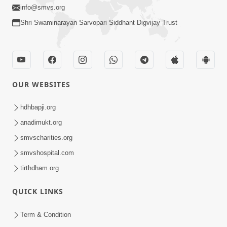
info@smvs.org
Shri Swaminarayan Sarvopari Siddhant Digvijay Trust
OUR WEBSITES
hdhbapji.org
anadimukt.org
smvscharities.org
smvshospital.com
tirthdham.org
QUICK LINKS
Term & Condition