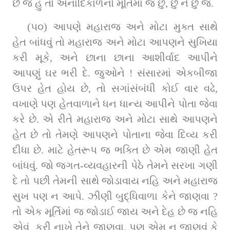
છે જે હું તો અનાદિકાળનો મૂર્તિમાં જ છું, છું ને છું જ.
(૫૦) આપણે મહારાજ અને મોટા મુક્ત સાથે 
હેત બાંધવું તો મહારાજ અને મોટા આપણને સુખિયા 
કરી મૂકે, અને છાના છાના આશીર્વાદ આપીને 
આપણું ઘર ભરી દે. જુઓને ! સંસારમાં એકબીજા 
ઉપર હેત હોય છે, તો સગાંસંબંધી કોઈ વાર વઢે, 
વખાણે પણ હેતવાળાને ધન ધાન્ય આપીને પોતા જેવા 
કરે છે. એ રીતે મહારાજ અને મોટા સાથે આપણને 
હેત છે તો તેમણે આપણને પોતાના જેવા દિવ્ય કરી 
દીધા છે. માટે હેતરૂપ જ ભક્તિ છે એમ જાણી હેત 
બાંધવું. જો જગત-વ્યવહારની પેઠે તેમને સરખા ગણી 
દે તો પછી તેમની સાથે જોડાવાય નહિ અને મહારાજ 
સુખ પણ ન આપે. ઝીણી બુદ્ધિવાળા કેને જાણવા ? 
તો એક મૂર્તિમાં જ જોડાઈ જાય અને દેહ છે જ નહિ 
એવું  કરી નાખે તેને જાણવા. પણ એમ ન જાણવું કે 