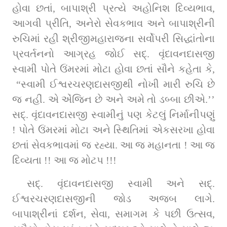
હોવા છતાં, બાપાશ્રી પ્રત્યે અહોનિશ દિવ્યભાવ, 
આગવી પ્રીતિ, અનેરો સેવકભાવ અને બાપાશ્રીની 
રુચિમાં રહી શ્રીજીમહારાજના સર્વોપરી સિદ્ધાંતોના 
પ્રવર્તનનો આગ્રહ જોઈ સદ્‌. વૃંદાવનદાસજી 
સ્વામી પોતે ઉંમરમાં મોટા હોવા છતાં સૌને કહેતા કે, 
 “સ્વામી ઈશ્વરચરણદાસજીથી નોખી મારી રુચિ છે 
જ નહીં. એ એંજિન છે અને અમે તો ડબ્બા છીએ.’’ 
સદ્‌. વૃંદાવનદાસજી સ્વામીનું પણ કેટલું નિર્માનીપણું 
! પોતે ઉંમરમાં મોટા અને સ્થિતિમાં એકસરખા હોવા 
છતાં સેવકભાવમાં જ રહ્યા. આ જ મહાનતા ! આ જ 
દિવ્યતા !! આ જ મોટપ !!!
સદ્‌. વૃંદાવનદાસજી સ્વામી અને સદ્‌. 
ઈશ્વરચરણદાસજીની જોડ અજબ લાગે. 
બાપાશ્રીનાં દર્શન, સેવા, સમાગમ કે પછી ઉત્સવ, 