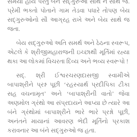
સમૈયો હોય પરંતુ બંને સદ્‌ગુરુઓ સાથે ને સાથે જ. 
પ્રેમી ભક્તો પોતાને ગામ તેડવા પધારે તોપણ બેય 
સદ્‌ગુરુઓનો સૌ આગ્રહ રાખે અને બેય સાથે જ 
જતા.
બેય સદ્‌ગુરુઓ અતિ સમર્થ અને ઠેઠના સ્વરૂપ, 
એટલે કે શ્રીજીમહારાજની ઇચ્છાથી મૂર્તિમાં રહ્યા 
થકા આ લોકમાં વિચરતા દિવ્ય અને ભવ્ય સ્વરૂપો !
સદ્‌. શ્રી ઈશ્વરચરણદાસજી સ્વામીએ 
બાપાશ્રીને પ્રશ્ન પૂછી ‘રહસ્યાર્થ પ્રદીપિકા ટીકા 
સહ વચનામૃત’ અને ‘બાપાશ્રીની વાતો’ જેવા 
અણમોલ ગ્રંથો આ સંપ્રદાયને આપ્યા છે ત્યારે આ 
બંને ગ્રંથોમાં બાપાશ્રીને ભારે ભારે પ્રશ્નો પૂછી, 
અનંતને માયાનાં આવરણ ભેદી મૂર્તિનો પ્રકાશ 
કરાવનાર આ બંને સદ્‌ગુરુઓ જ હતા.