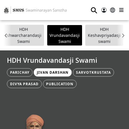
⚲
HDH
HDH
HDH
Ishwarcharandasji
Vrundavandasji
Keshavpriyadasji
Swami
Swami
swami
HDH Vrundavandasji Swami
PARICHAY
JIVAN DARSHAN
SARVOTKRUSTATA
DIVYA PRASAD
PUBLICATION