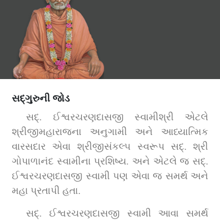
સદ્‌ગુરુની જોડ
સદ્. ઈશ્વરચરણદાસજી સ્વામીશ્રી એટલે 
શ્રીજીમહારાજના અનુગામી અને આધ્યાત્મિક 
વારસદાર એવા શ્રીજીસંકલ્પ સ્વરૂપ સદ્. શ્રી 
ગોપાળાનંદ સ્વામીના પ્રશિષ્ય. અને એટલે જ સદ્. 
ઈશ્વરચરણદાસજી સ્વામી પણ એવા જ સમર્થ અને 
મહા પ્રતાપી હતા.        
સદ્. ઈશ્વરચરણદાસજી સ્વામી આવા સમર્થ 