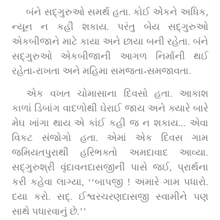
બંને સદ્‌ગુરુઓ સમર્થ હતા. કોઈ એેકને અધિક, 
ન્યૂન ન કહી શકાય. પરંતુ બેય સદ્‌ગુરુઓ 
એકબીજાને માટે કાયા અને છાયા બની રહેતા. બંને 
સદ્‌ગુરુઓ એકબીજાની આગળ નિર્માની થઈ 
રહેતા-રાખતા અને મહિમા સમજતા-સમજાવતા.
એક વખત ચોમાસાના દિવસો હતા. આકાશ 
કાળાં ડિબાંગ વાદળોથી ઘેરાઈ જાય અને ક્યારે બારે 
મેઘ ખાંગા થાય એ કાંઈ કહી જ ન શકાય... એવા 
વિકટ સંજોગો હતા. એમાં એક દિવસ ગામ 
જમિયતપુરાથી હરિભક્તો અમદાવાદ આવ્યા. 
સદ્‌ગુરુશ્રી વૃંદાવનદાસજીની પાસે જઈ, પ્રાર્થના 
કરી કહેવા લાગ્યા, ‘‘બાપજી ! અમારે ગામ પધારો. 
દયા કરો. સદ્‌. ઈશ્વરચરણદાસજી સ્વામીને પણ 
સાથે પધારવાનું છે.’’