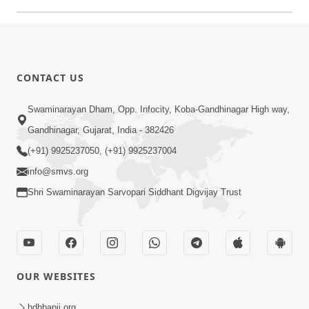
CONTACT US
Swaminarayan Dham, Opp. Infocity, Koba-Gandhinagar High way,
Gandhinagar, Gujarat, India - 382426
(+91) 9925237050, (+91) 9925237004
info@smvs.org
Shri Swaminarayan Sarvopari Siddhant Digvijay Trust
OUR WEBSITES
hdhbapji.org