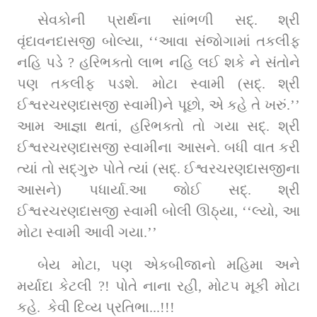
સેવકોની પ્રાર્થના સાંભળી સદ્‌. શ્રી 
વૃંદાવનદાસજી બોલ્યા, ‘‘આવા સંજોગામાં તકલીફ 
નહિ પડે ? હરિભક્તો લાભ નહિ લઈ શકે ને સંતોને 
પણ તકલીફ પડશે. મોટા સ્વામી (સદ્‌. શ્રી 
ઈશ્વરચરણદાસજી સ્વામી)ને પૂછો, એ કહે તે ખરું.’’ 
આમ આજ્ઞા થતાં, હરિભક્તો તો ગયા સદ્. શ્રી 
ઈશ્વરચરણદાસજી સ્વામીના આસને. બધી વાત કરી 
ત્યાં તો સદ્‌ગુરુ પોતે ત્યાં (સદ્‌. ઈશ્વરચરણદાસજીના 
આસને) પધાર્યા.આ જોઈ સદ્‌. શ્રી 
ઈશ્વરચરણદાસજી સ્વામી બોલી ઊઠ્યા, ‘‘લ્યો, આ 
મોટા સ્વામી આવી ગયા.’’
બેય મોટા, પણ એકબીજાનો મહિમા અને 
મર્યાદા કેટલી ?! પોતે નાના રહી, મોટપ મૂકી મોટા 
કહે.  કેવી દિવ્ય પ્રતિભા...!!!