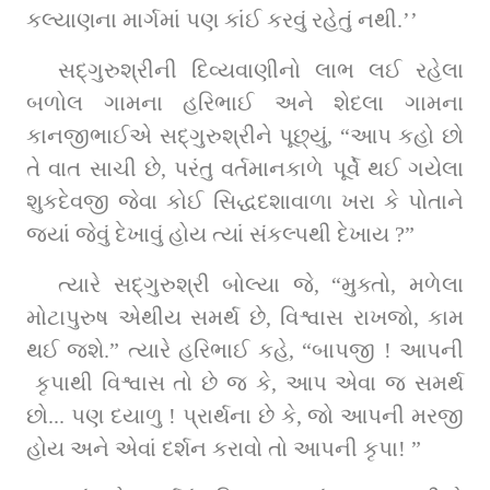
કલ્યાણના માર્ગમાં પણ કાંઈ કરવું રહેતું નથી.’’
સદ્‌ગુરુશ્રીની દિવ્યવાણીનો લાભ લઈ રહેલા 
બળોલ ગામના હરિભાઈ અને શેદલા ગામના 
કાનજીભાઈએ સદ્‌ગુરુશ્રીને પૂછ્‌યું, “આપ કહો છો 
તે વાત સાચી છે, પરંતુ વર્તમાનકાળે પૂર્વે થઈ ગયેલા 
શુકદેવજી જેવા કોઈ સિદ્ધદશાવાળા ખરા કે પોતાને 
જ્યાં જેવું દેખાવું હોય ત્યાં સંકલ્પથી દેખાય ?”
ત્યારે સદ્‌ગુરુશ્રી બોલ્યા જે, “મુક્તો, મળેલા 
મોટાપુરુષ એથીય સમર્થ છે, વિશ્વાસ રાખજો, કામ 
થઈ જશે.” ત્યારે હરિભાઈ કહે, “બાપજી ! આપની 
 કૃપાથી વિશ્વાસ તો છે જ કે, આપ એવા જ સમર્થ 
છો... પણ દયાળુ ! પ્રાર્થના છે કે, જો આપની મરજી 
હોય અને એવાં દર્શન કરાવો તો આપની કૃપા! ”