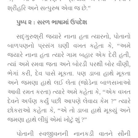
શ્રીહરિ અને સત્પુરુષ એવા જ છે.”
પુષ્પ ૨ : સરળ ભાષામાં ઉપદેશ
સદ્‌ગુરુશ્રી જ્યારે નાના હતા ત્યારનો, પોતાનો 
બાળપણનો પ્રસંગ ઘણી વખત કહેતા કે, “અમે 
જ્યારે નાના હતા ત્યારે ગામ બહાર એક દેરી હતી, 
ત્યાં અમે રમવા જતા અને બોરડી પરથી બોર વીણી, 
ભેગાં કરી, દેવ પાસે મૂકતા. પણ ડાબા હાથે મૂકતા 
અને જમણા હાથે લઈ લેતા (જોડેના બાળસખાઓ 
આવી રમત કરતા) ત્યારે અમે કહેતા કે, “એક વખત 
દેવને અર્પણ કર્યું પછી આપણે લેવાય કેમ ?” ત્યારે 
છોકરાઓ કહેતા કે, “એ તો ડાબા હાથે મૂક્યું અને 
જમણા હાથે લીધું એમાં ખોટું શું ?”
પોતાની સ્વજીવનની નાનકડી વાતને સૌની 