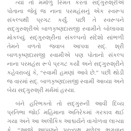
ત્યાં તો મર્માળું સ્મિત કરતાં સદ્‌ગુરુશ્રીએ 
પોતાના જેવું જ નાના પરમહંસનું એક સ્વરૂપ 
સંકલ્પથી પ્રગટ કર્યું. પછી તે સ્વરૂપને 
સદ્‌ગુરુશ્રીએ બાળકૃષ્ણદાસજી સ્વામીને બોલાવવા 
મોકલ્યું. સદ્‌ગુરુશ્રીના સંકલ્પનો સંદેશો સાંભળી 
તેમને વળતો જવાબ આપવા સદ્‌. શ્રી 
બાળકૃષ્ણદાસજી સ્વામીએ પણ પોતાનો સંકલ્પ 
નાના પરમહંસ રૂપે પ્રગટ કર્યો અને સદ્‌ગુરુશ્રીને 
કહેવરાવ્યું કે, “સ્વામી હમણાં આવે છે.” પછી થોડી 
જ વારમાં સદ્‌. બાળકૃષ્ણદાસજી સ્વામી આવ્યા અને 
બેય સદ્‌ગુરુશ્રી મર્મમાં હસ્યા.
બંને હરિભક્તો તો સદ્‌ગુરુની આવી દિવ્ય 
પ્રતિભા જોઈ મહિમાના અતિરેકમાં ગરકાવ થઈ 
ગયા અને આ અલૌકિક આશ્ચર્યને વાગોળવા લાગ્યા 
કે, “આજે આપણને પ્રત્યક્ષ મળેલા ભગવાન 