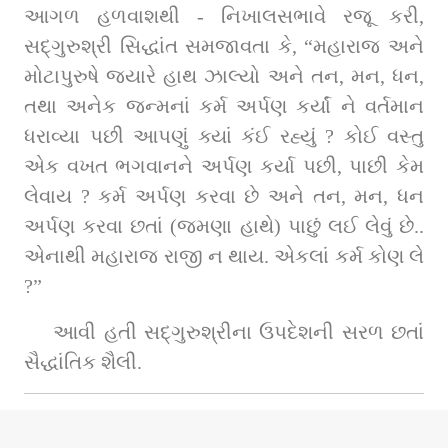
આગળ હળવાશથી - નિખાલસભાવે રજૂ કરી, 
સદ્‌ગુરુશ્રી સિદ્ધાંત સમજાવતા કે, “મહારાજ અને 
મોટાપુરુષે જ્યારે હાથ ઝાલ્યો અને તન, મન, ધન, 
તથા અનેક જન્મનાં કર્મ અર્પણ કર્યાં ને વર્તમાન 
ધરાવ્યા પછી આપણું ક્યાં કંઈ રહ્યું ? કોઈ વસ્તુ 
એક વખત ભગવાનને અર્પણ કર્યા પછી, પાછી કેમ 
લેવાય ? કર્મ અર્પણ કરવા છે અને તન, મન, ધન 
અર્પણ કરવા છતાં (જમણા હાથે) પાછું લઈ લેવું છે.. 
એનાથી મહારાજ રાજી ન થાય. એકલાં કર્મ કોણ લે 
?”
આવી હતી સદ્‌ગુરુશ્રીના ઉપદેશની સરળ છતાં 
સૈદ્ધાંતિક શૈલી.