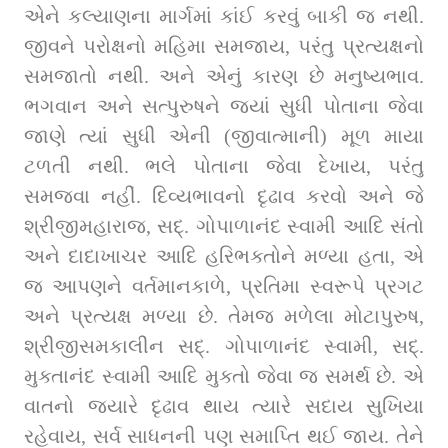
એને કલ્યાણના માર્ગમાં કાંઈ કરવું બાકી જ નથી. 
જીવને પરોક્ષનો મહિમા સમજાય, પરંતુ પ્રત્યક્ષનો 
સમજાતો નથી. અને એનું કારણ છે મનુષ્યભાવ. 
ભગવાન અને સત્પુરુષને જ્યાં સુધી પોતાના જેવા 
જાણે ત્યાં સુધી એની (જીવાત્માની) મૂળ માયા 
ટળતી નથી. ભલે પોતાના જેવા દેખાય, પરંતુ 
સમજવા નહીં. દિવ્યભાવનો દૃઢાવ કરવો અને જે 
શ્રીજીમહારાજ, સદ્‌. ગોપાળાનંદ સ્વામી આદિ સંતો 
અને દાદાખાચર આદિ હરિભક્તોને મળ્યા હતા, એ 
જ આપણને વર્તમાનકાળે, પ્રતિમા સ્વરૂપે પ્રગટ 
અને પ્રત્યક્ષ મળ્યા છે. તેમજ મળેલા મોટાપુરુષ, 
શ્રીજીસમકાલીન સદ્‌. ગોપાળાનંદ સ્વામી, સદ્‌. 
મુક્તાનંદ સ્વામી આદિ મુક્તો જેવા જ સમર્થ છે. એ 
વાતનો જ્યારે દૃઢાવ થાય ત્યારે સદાય સુખિયા 
રહેવાય, સર્વ સાધનની પણ સમાપ્તિ થઈ જાય. તેને 