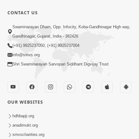
CONTACT US
Swaminarayan Dham, Opp. Infocity, Koba-Gandhinagar High way,
Gandhinagar, Gujarat, India - 382426
(+91) 9925237050, (+91) 9925237004
info@smvs.org
Shri Swaminarayan Sarvopari Siddhant Digvijay Trust
OUR WEBSITES
hdhbapji.org
anadimukt.org
smvscharities.org