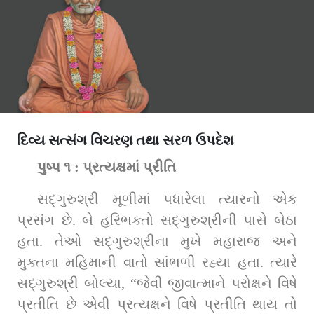
દિવ્ય સત્સંગ વિચરણ તથા સરળ ઉપદેશ
પુષ્પ ૧ : પ્રત્યક્ષમાં પ્રીતિ
સદ્‌ગુરુશ્રી મૂળીમાં પધારેલા ત્યારનો એક 
પ્રસંગ છે. બે હરિભક્તો સદ્‌ગુરુશ્રીની પાસે બેઠા 
હતા. તેઓ સદ્‌ગુરુશ્રીના મુખે મહારાજ અને 
મુક્તના મહિમાની વાતો સાંભળી રહ્યા હતા. ત્યારે 
સદ્‌ગુરુશ્રી બોલ્યા, “જેવી જીવાત્માને પરોક્ષને વિષે 
પ્રતીતિ છે એવી પ્રત્યક્ષને વિષે પ્રતીતિ થાય તો 