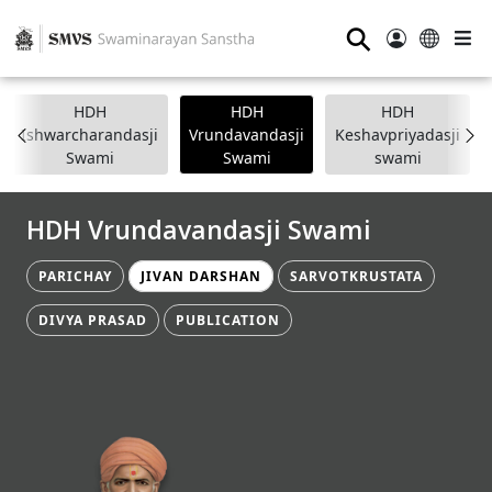
⚲
HDH
HDH
HDH
Ishwarcharandasji
Vrundavandasji
Keshavpriyadasji
Swami
Swami
swami
HDH Vrundavandasji Swami
PARICHAY
JIVAN DARSHAN
SARVOTKRUSTATA
DIVYA PRASAD
PUBLICATION