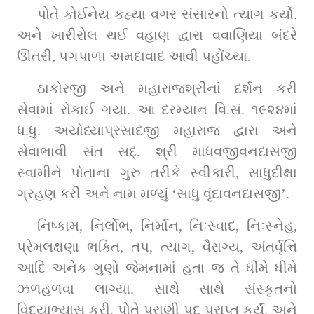
પોતે કોઈનેય કહ્યા વગર સંસારનો ત્યાગ કર્યો. 
અને ખારીરોલ થઈ વહાણ દ્વારા વવાણિયા બંદરે 
ઊતરી, પગપાળા અમદાવાદ આવી પહોંચ્યા.
ઠાકોરજી અને મહારાજશ્રીનાં દર્શન કરી 
સેવામાં રોકાઈ ગયા. આ દરમ્યાન વિ.સં. ૧૯૨૪માં 
ધ.ધુ. અયોધ્યાપ્રસાદજી મહારાજ દ્વારા અને 
સેવાભાવી સંત સદ્‌. શ્રી માધવજીવનદાસજી 
સ્વામીને પોતાના ગુરુ તરીકે સ્વીકારી, સાધુદીક્ષા 
ગ્રહણ કરી અને નામ મળ્યું ‘સાધુ વૃંદાવનદાસજી’.
નિષ્કામ, નિર્લોભ, નિર્માન, નિઃસ્વાદ, નિઃસ્નેહ, 
પ્રેમલક્ષણા ભક્તિ, તપ, ત્યાગ, વૈરાગ્ય, અંતર્વૃત્તિ 
આદિ અનેક ગુણો જેમનામાં હતા જ તે ધીમે ધીમે 
ઝળહળવા લાગ્યા. સાથે સાથે સંસ્કૃતનો 
વિદ્યાભ્યાસ કરી, પોતે પુરાણી પદ પ્રાપ્ત કર્યું. અને 