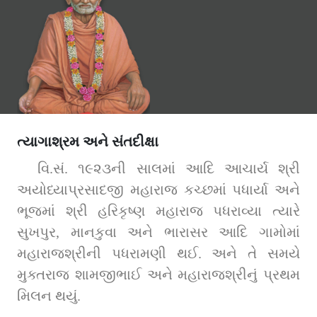
ત્યાગાશ્રમ અને સંતદીક્ષા
વિ.સં. ૧૯૨૩ની સાલમાં આદિ આચાર્ય શ્રી 
અયોધ્યાપ્રસાદજી મહારાજ કચ્છમાં પધાર્યા અને 
ભૂજમાં શ્રી હરિકૃષ્ણ મહારાજ પધરાવ્યા ત્યારે 
સુખપુર, માનકુવા અને ભારાસર આદિ ગામોમાં 
મહારાજશ્રીની પધરામણી થઈ. અને તે સમયે 
મુક્તરાજ શામજીભાઈ અને મહારાજશ્રીનું પ્રથમ 
મિલન થયું.