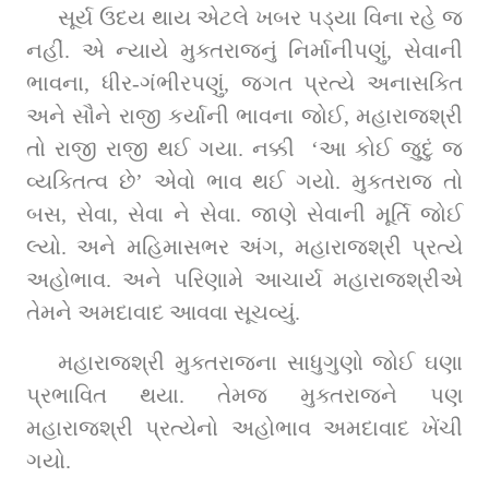
સૂર્ય ઉદય થાય એટલે ખબર પડ્યા વિના રહે જ 
નહીં. એ ન્યાયે મુક્તરાજનું નિર્માનીપણું, સેવાની 
ભાવના, ધીર-ગંભીરપણું, જગત પ્રત્યે અનાસક્તિ 
અને સૌને રાજી કર્યાની ભાવના જોઈ, મહારાજશ્રી 
તો રાજી રાજી થઈ ગયા. નક્કી  ‘આ કોઈ જુદું જ 
વ્યક્તિત્વ છે’ એવો ભાવ થઈ ગયો. મુક્તરાજ તો 
બસ, સેવા, સેવા ને સેવા. જાણે સેવાની મૂર્તિ જોઈ 
લ્યો. અને મહિમાસભર અંગ, મહારાજશ્રી પ્રત્યે 
અહોભાવ. અને પરિણામે આચાર્ય મહારાજશ્રીએ 
તેમને અમદાવાદ આવવા સૂચવ્યું.
મહારાજશ્રી મુક્તરાજના સાધુગુણો જોઈ ઘણા 
પ્રભાવિત થયા. તેમજ મુક્તરાજને પણ 
મહારાજશ્રી પ્રત્યેનો અહોભાવ અમદાવાદ ખેંચી 
ગયો.