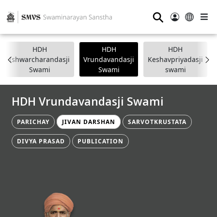
⚲
HDH
HDH
HDH
Ishwarcharandasji
Vrundavandasji
Keshavpriyadasji
Swami
Swami
swami
HDH Vrundavandasji Swami
PARICHAY
JIVAN DARSHAN
SARVOTKRUSTATA
DIVYA PRASAD
PUBLICATION