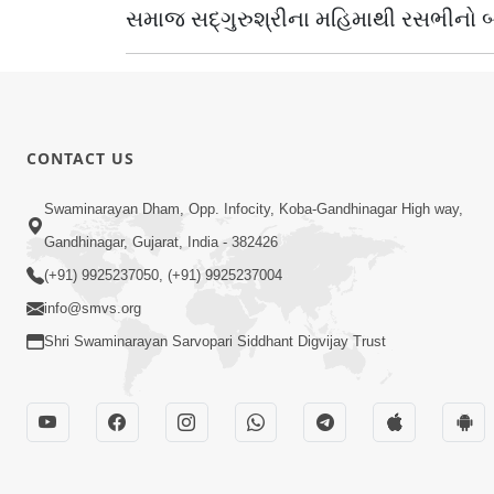
સમાજ સદ્ગુરુશ્રીના મહિમાથી રસભીનો બ
CONTACT US
Swaminarayan Dham, Opp. Infocity, Koba-Gandhinagar High way,
Gandhinagar, Gujarat, India - 382426
(+91) 9925237050, (+91) 9925237004
info@smvs.org
Shri Swaminarayan Sarvopari Siddhant Digvijay Trust