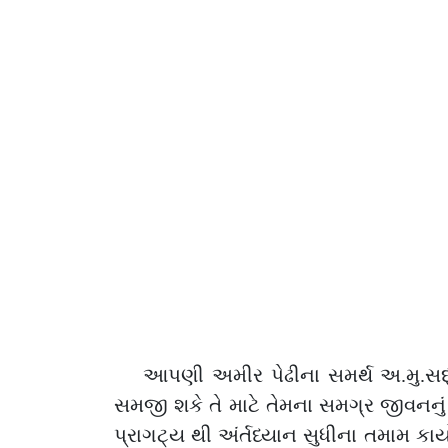
આપણી અમીર પેઢીના સમર્થ અ.મુ.સદ્
સમજી શકે તે માટે તેમના સમગ્ર જીવનનું 
પ્રાગટ્ય થી અંર્તધ્યાન સુધીના તમામ કાર