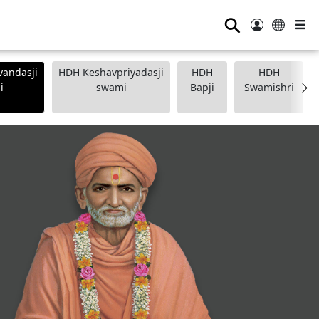
⚲
andasji
HDH Keshavpriyadasji
HDH
HDH
i
swami
Bapji
Swamishri