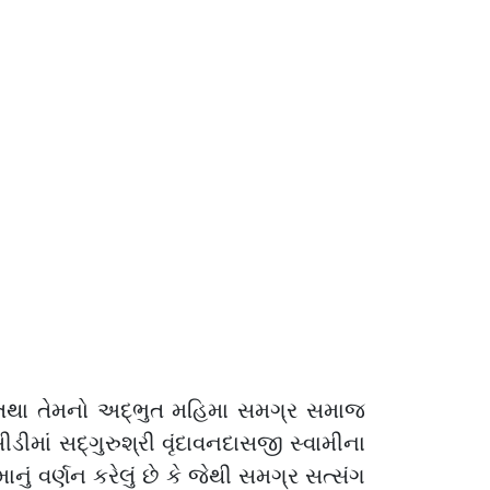
ા તથા તેમનો અદ્ભુત મહિમા સમગ્ર સમાજ
ીમાં સદ્ગુરુશ્રી વૃંદાવનદાસજી સ્વામીના
ું વર્ણન કરેલું છે કે જેથી સમગ્ર સત્સંગ