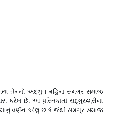
ા તથા તેમનો અદ્ભુત મહિમા સમગ્ર સમાજ
ાસ કરેલ છે. આ પુસ્તિકામાં સદ્ગુરુશ્રીના
ાનું વર્ણન કરેલું છે કે જેથી સમગ્ર સમાજ