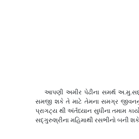
આપણી અમીર પેઢીના સમર્થ અ.મુ.સદ્
સમજી શકે તે માટે તેમના સમગ્ર જીવનનું આ
પ્રાગટ્ય થી અંર્તધ્યાન સુધીના તમામ કાર
સદ્ગુરુશ્રીના મહિમાથી રસભીનો બની શકે