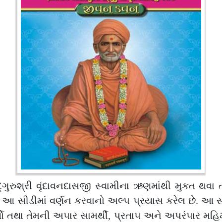
ગુરુશ્રી વૃંદાવનદાસજી સ્વામીના ઋણમાંથી મુકત થવ
આ સીડીમાં વર્ણન કરવાનો અલ્પ પ્રયાસ કરેલ છે. આ સીડ
્યો તથા તેમની અપાર સામર્થી, પ્રતાપ અને અપરંપાર મહિમાન