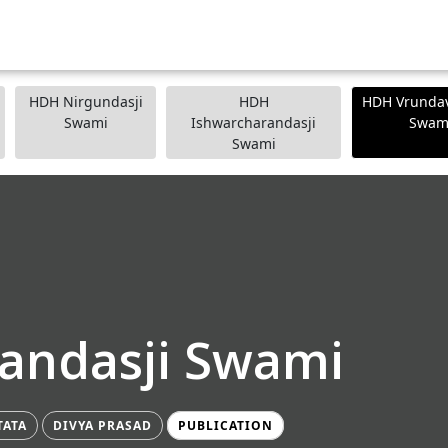
HDH Nirgundasji
HDH
HDH Vrundav
Swami
Ishwarcharandasji
Swam
Swami
andasji Swami
TATA
DIVYA PRASAD
PUBLICATION