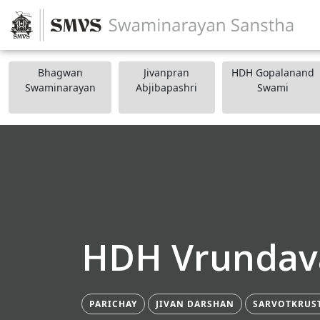
Bhagwan
Jivanpran
HDH Gopalanand
Swaminarayan
Abjibapashri
Swami
HDH Vrundav
PARICHAY
JIVAN DARSHAN
SARVOTKRUS