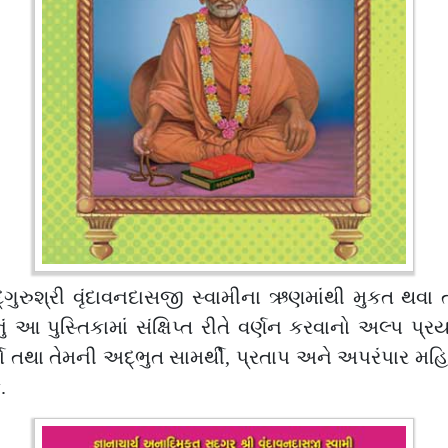
ગુરુશ્રી વૃંદાવનદાસજી સ્વામીના ઋણમાંથી મુકત થવ
 પુસ્તિકામાં સંક્ષિપ્ત રીતે વર્ણન કરવાનો અલ્પ પ્રય
્યો તથા તેમની અદ્ભુત સામર્થી, પ્રતાપ અને અપરંપાર મહિમ
.