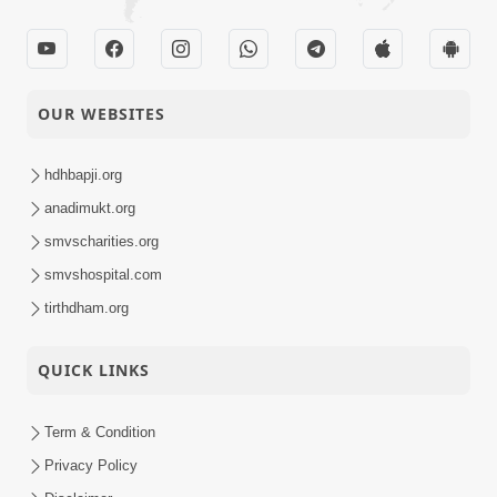
Magazine |
30-12-2024
December - 2024 |
Audio
Audio
OUR WEBSITES
'સોરી' નાનકડો શબ્દ
પર્વત જેવાને પણ પીગાળી
30-12-2024
દેવા માટે સમર્થ છે. -
hdhbapji.org
Quotes
ગુરુવર્ય પ.પૂ. સ્વામીશ્રી
anadimukt.org
વિષયનો પ્રસંગ રાખીને
smvscharities.org
નિર્વાસનિક થવાની આશા
smvshospital.com
29-12-2024
તો ન જ રાખવી. - સદ્.
Quotes
tirthdham.org
ગુણાતીતાનંદસ્વામી
Ghanshyam
QUICK LINKS
Magazine |
28-12-2024
December 2024 |
Video
Term & Condition
Audio Jukebox
Privacy Policy
મુમુક્ષુને તો નિરંતર