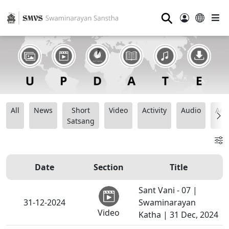
⚲
All
News
Short
Video
Activity
Audio
Ana
Satsang
Date
Section
Title
Sant Vani - 07 |
31-12-2024
Swaminarayan
Video
Katha | 31 Dec, 2024