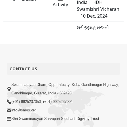
India | HDH
Activity
Swamishri Vicharan
| 10 Dec, 2024
શ્રીજીમહારાજનો
મહિમા જાણવાથી એ
મૂર્તિનું અખંડ ચિંતવન
થાય. ચાલોચાલ,
એકાંતિક, પરમએકાંતિક
31-12-2024
તથા અનાદિ એ સર્વે
Quotes
મૂર્તિના સંબંધે સુખિયા છે.
CONTACT US
તેમાં જેટલો જેને સંબંધ
તેટલું તેને સુખ. - સદ્.
Swaminarayan Dham, Opp. Infocity, Koba-Gandhinagar High way,
વૃંદાવનદાસજીસ્વામી
Gandhinagar, Gujarat, India - 382426
Sant Mahima, Santo
(+91) 9925237050, (+91) 9925237004
31-12-2024
Sathe Het Ane
info@smvs.org
Video
Mamatva | Part - 3
Shri Swaminarayan Sarvopari Siddhant Digvijay Trust
Ghanshyam