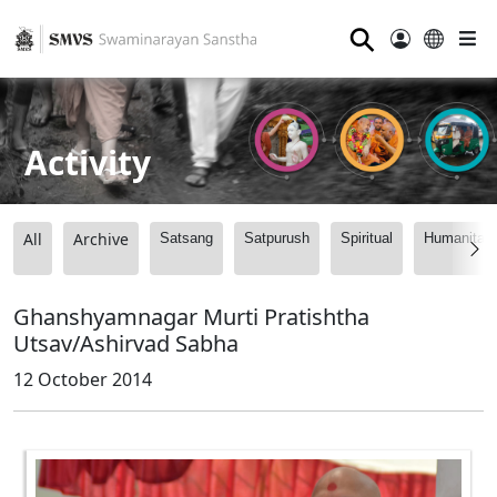
⚲
Activity
All
Archive
Satsang
Satpurush
Spiritual
Humanitari
Ghanshyamnagar Murti Pratishtha
Utsav/Ashirvad Sabha
12 October 2014