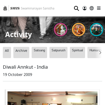
⚲
Activity
All
Archive
Satsang
Satpurush
Spiritual
Humanitari
Diwali Annkut - India
19 October 2009